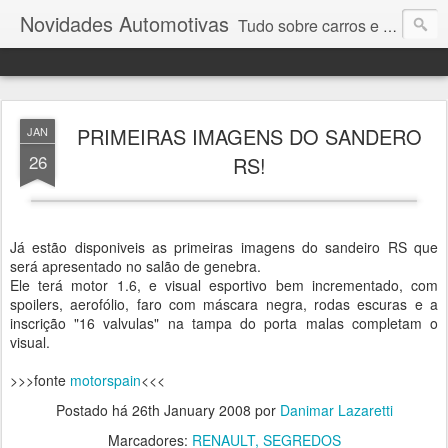
Novidades Automotivas
Tudo sobre carros e motores
PRIMEIRAS IMAGENS DO SANDERO
JAN
26
RS!
Já estão disponiveis as primeiras imagens do sandeiro RS que
será apresentado no salão de genebra.
Ele terá motor 1.6, e visual esportivo bem incrementado, com
spoilers, aerofólio, faro com máscara negra, rodas escuras e a
inscrição "16 valvulas" na tampa do porta malas completam o
visual.
>>>fonte
motorspain
<<<
Postado há
26th January 2008
por
Danimar Lazaretti
Marcadores:
RENAULT
SEGREDOS