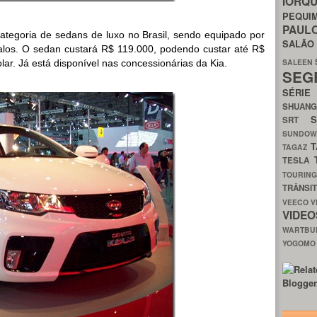
IORQ
PEQU
PAUL
ategoria de sedans de luxo no Brasil, sendo equipado por
SALÃ
los. O sedan custará R$ 119.000, podendo custar até R$
SALEEN
lar. Já está disponível nas concessionárias da Kia.
SEG
SÉRI
SHUAN
SRT
SUNDO
T
TAGAZ
TESLA
TOURIN
TRÂNSI
VEECO
V
VIDE
WARTB
YOGOM