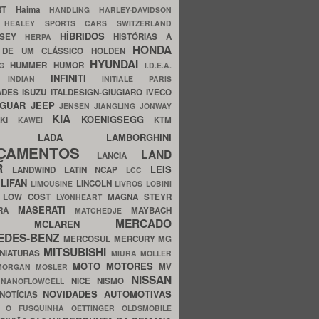
ERT
Haima
HANDLING
HARLEY-DAVIDSON
I
HEALEY SPORTS CARS SWITZERLAND
HÍBRIDOS
SSEY
HISTÓRIAS A
HERPA
HONDA
 DE UM CLÁSSICO
HOLDEN
HYUNDAI
HUMMER
HUMOR
NG
I.D.E.A.
INFINITI
IA
INDIAN
INITIALE PARIS
ADES
ISUZU
ITALDESIGN-GIUGIARO
IVECO
AGUAR
JEEP
JENSEN
JIANGLING
JONWAY
KIA
KOENIGSEGG
AKI
KTM
KAWEI
LADA
LAMBORGHINI
MHO
NÇAMENTOS
LAND
LANCIA
ER
LEIS
LANDWIND
LATIN NCAP
LCC
S
LIFAN
LINCOLN
LIMOUSINE
LIVROS
LOBINI
S
LOW COST
MAGNA STEYR
LYONHEART
MASERATI
DRA
MAYBACH
MATCHEDJE
MERCADO
ZDA
MCLAREN
EDES-BENZ
MERCOSUL
MERCURY
MG
MITSUBISHI
INIATURAS
MIURA
MOLLER
MOTO
MOTORES
MV
MORGAN
MOSLER
NISSAN
a
NICE
NISMO
NANOFLOWCELL
NOVIDADES AUTOMOTIVAS
NOTÍCIAS
C
O FUSQUINHA
OETTINGER
OLDSMOBILE