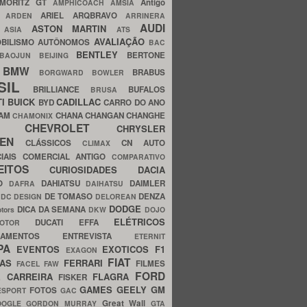
MORITZ GT
Antigo
AMPHICOACH
AMSIA
ARIEL
ARQBRAVO
A
ARDEN
ARRINERA
AUDI
ASTON MARTIN
O
ASIA
ATS
AVALIAÇÃO
BILISMO
AUTÔNOMOS
BAC
BENTLEY
BERTONE
BAOJUN
BEIJING
BMW
BRABUS
A
BORGWARD
BOWLER
SIL
BRILLIANCE
BUFALOS
BRUSA
TI
BUICK
CADILLAC
BYD
CARRO DO ANO
HAM
CHANA
CHANGAN
CHANGHE
CHAMONIX
CHEVROLET
ERY
CHRYSLER
ROEN
CLÁSSICOS
CN AUTO
CLIMAX
CIAIS
COMERCIAL ANTIGO
COMPARATIVO
CEITOS
CURIOSIDADES
DACIA
OO
DAHIATSU
DAIMLER
DAFRA
DAIHATSU
N
DE TOMASO
DENZA
DC DESIGN
DELOREAN
DODGE
DICA DA SEMANA
otors
DKW
DOJO
ELÉTRICOS
DUCATI
EFFA
MOTOR
ACAMENTOS
ENTREVISTA
ETERNIT
PA
EVENTOS
EXOTICOS
F1
EXAGON
FIAT
CAS
FERRARI
FILMES
FACEL
FAW
FORD
E CARREIRA
FLAGRA
FISKER
GAMES
GEELY
GM
FOTOS
ESPORT
GAC
Great Wall
OOGLE
GORDON MURRAY
GTA