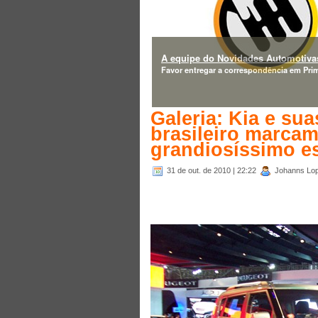
A equipe do Novidades Automotivas
Favor entregar a correspondência em Prim
Galeria: Kia e su
brasileiro marca
grandiosíssimo es
31 de out. de 2010
| 22:22
Johanns Lop