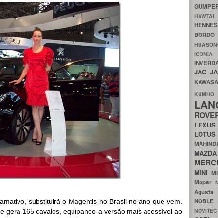
GUMP
HAWTA
HENNE
BORDO
HUASO
ICON
INVERD
JAC
J
KAWAS
KU
LA
ROV
LEXU
LOTU
MAHIN
MA
MERC
MINI
M
Mopar
Agust
NOBLE
mativo, substituirá o Magentis no Brasil no ano que vem.
NOVITE
ue gera 165 cavalos, equipando a versão mais acessível ao