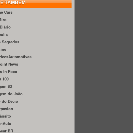
TE TAMBÉM
he Cars
Giro
Diário
olis
s Segredos
zine
ricesAutomotivas
oint News
s In Foco
a 100
gem 83
gem do João
 do Décio
rpasion
ânsito
onAuto
Gear BR