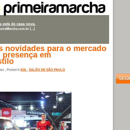
 está de casa nova.
eiraMarcha.com.br [...]
as novidades para o mercado
m presença em
tilo
es , Posted in
KIA
,
SALÃO DE SÃO PAULO
SEG