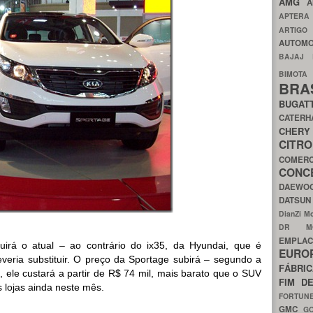
AMG
A
APTER
ARTIG
AUTOMO
BAJAJ
BIMOT
BRA
BUGAT
CATER
CH
CIT
COMER
CON
DAEW
DATSU
DianZi M
DR 
EMPL
uirá o atual – ao contrário do ix35, da Hyundai, que é
EURO
veria substituir. O preço da Sportage subirá – segundo a
FÁBRI
, ele custará a partir de R$ 74 mil, mais barato que o SUV
FIM D
s lojas ainda neste mês.
FORTUN
GMC
G