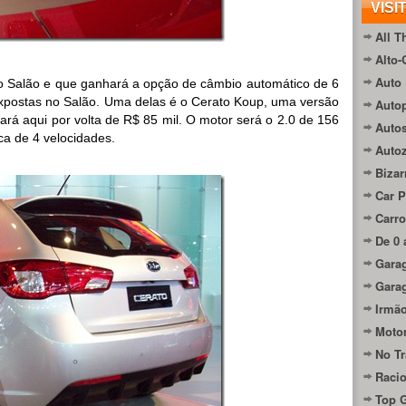
VISI
All T
Alto-
Auto 
o Salão e que ganhará a opção de câmbio automático de 6
xpostas no Salão. Uma delas é o Cerato Koup, uma versão
Autop
ará aqui por volta de R$ 85 mil. O motor será o 2.0 de 156
Auto
ca de 4 velocidades.
Auto
Bizar
Car P
Carro
De 0 
Gara
Gara
Irmão
Moto
No Tr
Raci
Top 