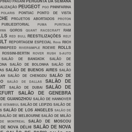
PERGUNTA DA SEMANA
PINIÃO
PAGANI
PEUGEOT
ALIZAÇÃO
PININFARINA
PGO
S
PONTIAC
PONTO DE VISTA
POLARIS
SCHE
PROJETOS ABORTADOS
PROTON
A
PUBLIEDITORIAL
PUMA
PURITALIA
QOROS
RAM
GHWA
QUANT
RACECRAFT
LLS
REESTILIZAÇÕES
RED BULL
RELY
ULT
REPORTAGEM ESPECIAL
RIICH
Reva
ROLLS
RINSPEED
ROEWE
RIVERSIMPLE
E
ROSSINI-BERTIN
ROVER
RUSH
S-AUTO
B
SALÃO DE BANGKOK
SALÃO DE
LONA
SALÃO DE BOLONHA
SALÃO DE
SALÃO DE BUENOS AIRES
LAS
SALÃO
SALÃO DE
SAN
SALÃO DE CHENGDU
SALÃO DE
AGO
SALÃO DE DALLAS
OIT
SALÃO DE
SALÃO DE DUBAI
NKFURT
SALÃO DE GENEBRA
 DE GUANGZHOU
SALÃO DE HANNOVER
SALÃO DE LEIPZIG
SALÃO DE
E ISTAMBUL
SALÃO DE LOS ANGELES
ES
SALÃO DE
SALÃO DE MELBOURNE
SALÃO DE MILÃO
SALÃO DE MOSCOU
 DE MONTREAL
SALÃO DE NOVA
 DE NOVA DÉLHI