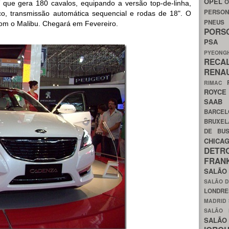
OPEL
O
que gera 180 cavalos, equipando a versão top-de-linha,
PERSON
o, transmissão automática sequencial e rodas de 18". O
PNEU
om o Malibu. Chegará em Fevereiro.
POR
PS
PYEON
RECA
RENA
RIMAC
ROYC
SAA
BARCE
BRUXE
DE BU
CHIC
DETR
FRA
SALÃO
SALÃO D
LONDR
MADRID
SALÃO
SALÃO