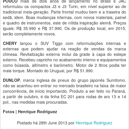
POUCO
mais de dois anos de lançamento no Brasil e JAC
reformulou os compactos J3 e J3 Turin, em nível superior ao de
tradicional meia-geração. Parte frontal mudou bem e a traseira do
sedã, idem. Boas mudanças internas, com novos materiais, painel
e quadro de instrumentos, este de nítida inspiração alemã. Preços
iguais: R$ 35.990 e R$ 37.990. Os de produção local, em 2015,
serão completamente novos.
CHERY
lançou o SUV Tiggo com reformulações internas e
externas que podem ajudar na reação de vendas da marca
chinesa. Revitalização externa inclui da grade à capa do estepe
externo. Recebeu capricho no acabamento interno e equipamentos
como bússola, altímetro e barômetro. Motor de 2 litros podia ter
mais torque. Montado do Uruguai, por R$ 51.990.
DUNLOP
, marca inglesa de pneus do grupo japonês Sumitomo,
não se acanhou em entrar no mercado brasileiro na faixa de maior
concorrência, de início importando. Produto a ser feito no Paraná,
a partir de outubro, é da linha EC 201 para rodas de aro 13 e 14
pol., nas medidas mais procuradas.
Fotos | Henrique Rodriguez
Postado há
28th June 2013
por
Henrique Rodriguez