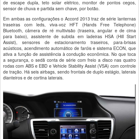
de escape dupla, teto solar elétrico, monitor de pontos cegos,
sensor de chuva e partida sem chave, por botão.
Em ambas as configurações o Accord 2013 traz de série lanternas
traseiras com leds, viva-voz HFT (Hands Free Telephone)
Bluetooth, câmera de ré multivisão (traseira, angular e de cima
para baixo), assistente de subida em ladeiras HSA (Hill Start
Assist), sensores de estacionamento traseiros, para-brisas
acústicos, acendimento automático de faróis e sistema ECON, que
ativa a função de assistência à condução econômica. No que toca
a segurança, o sedã conta de série com freio a disco nas quatro
rodas com ABS e EBD e Vehicle Stability Assist (VSA) com controle
de tração. Há seis airbags, sendo frontais de duplo estágio, laterais
dianteiros e de cortina laterais.