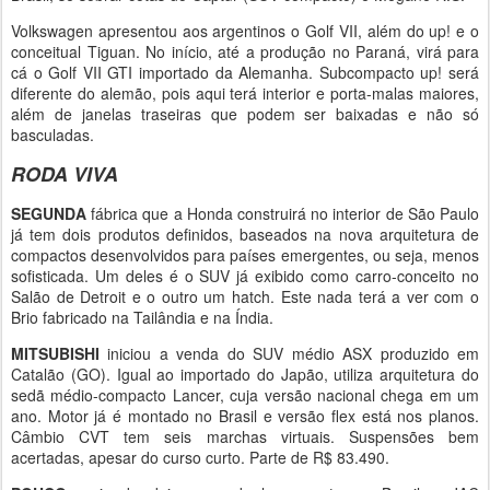
Volkswagen apresentou aos argentinos o Golf VII, além do up! e o
conceitual Tiguan. No início, até a produção no Paraná, virá para
cá o Golf VII GTI importado da Alemanha. Subcompacto up! será
diferente do alemão, pois aqui terá interior e porta-malas maiores,
além de janelas traseiras que podem ser baixadas e não só
basculadas.
RODA VIVA
SEGUNDA
fábrica que a Honda construirá no interior de São Paulo
já tem dois produtos definidos, baseados na nova arquitetura de
compactos desenvolvidos para países emergentes, ou seja, menos
sofisticada. Um deles é o SUV já exibido como carro-conceito no
Salão de Detroit e o outro um hatch. Este nada terá a ver com o
Brio fabricado na Tailândia e na Índia.
MITSUBISHI
iniciou a venda do SUV médio ASX produzido em
Catalão (GO). Igual ao importado do Japão, utiliza arquitetura do
sedã médio-compacto Lancer, cuja versão nacional chega em um
ano. Motor já é montado no Brasil e versão flex está nos planos.
Câmbio CVT tem seis marchas virtuais. Suspensões bem
acertadas, apesar do curso curto. Parte de R$ 83.490.