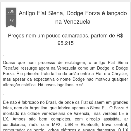
Antigo Fiat Siena, Dodge Forza é lançado
JUN
27
na Venezuela
Preços nem um pouco camaradas, partem de R$
95.215
Quase que num processo de reciclagem, o antigo Fiat Siena
Tetrafuel ressurge agora na Venezuela como um Dodge, o Dodge
Forza. É o primeiro fruto latino da união entre a Fiat e a Chrysler,
mas apesar da expectativa o nome Dodge não motivou qualquer
alteração estética. Há novos logotipos, e só.
Ele não é fabricado no Brasil, de onde os Fiat só saem em grandes
lotes, nem da Argentina, que fabrica apenas o Siena EL. O Forza é
montado na cidade venezuelana de Valencia, nas versões LE e
LX. Ambos são bem completos, com direção assistida, ar
condicionao, rádio com MP3, USB e Bluetooth, trava central,
computador de bordo, vidros elétricos e aibags dianteiros. O LX