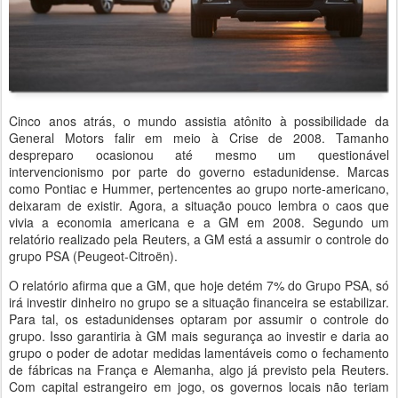
Cinco anos atrás, o mundo assistia atônito à possibilidade da
General Motors falir em meio à Crise de 2008. Tamanho
despreparo ocasionou até mesmo um questionável
intervencionismo por parte do governo estadunidense. Marcas
como Pontiac e Hummer, pertencentes ao grupo norte-americano,
deixaram de existir. Agora, a situação pouco lembra o caos que
vivia a economia americana e a GM em 2008. Segundo um
relatório realizado pela Reuters, a GM está a assumir o controle do
grupo PSA (Peugeot-Citroën).
O relatório afirma que a GM, que hoje detém 7% do Grupo PSA, só
irá investir dinheiro no grupo se a situação financeira se estabilizar.
Para tal, os estadunidenses optaram por assumir o controle do
grupo. Isso garantiria à GM mais segurança ao investir e daria ao
grupo o poder de adotar medidas lamentáveis como o fechamento
de fábricas na França e Alemanha, algo já previsto pela Reuters.
Com capital estrangeiro em jogo, os governos locais não teriam