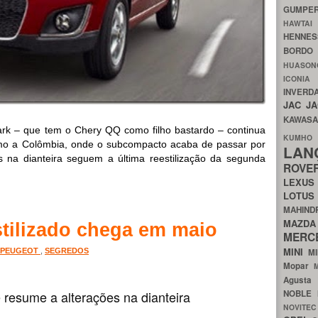
GUMP
HAWTA
HENNE
BORDO
HUASO
ICON
INVERD
JAC
J
KAWAS
ark – que tem o Chery QQ como filho bastardo – continua
KU
mo a Colômbia, onde o subcompacto acaba de passar por
LA
es na dianteira seguem a última reestilização da segunda
ROV
LEXU
LOTU
MAHIN
MA
stilizado chega em maio
MERC
MINI
PEUGEOT
,
SEGREDOS
M
Mopar
Agust
 resume a alterações na dianteira
NOBLE
NOVITE