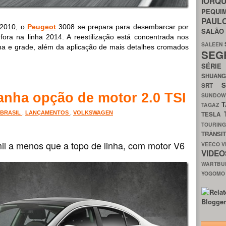
IORQ
PEQU
PAUL
e 2010, o
Peugeot
3008 se prepara para desembarcar por
SALÃ
fora na linha 2014. A reestilização está concentrada nos
SALEEN
lina e grade, além da aplicação de mais detalhes cromados
SEG
SÉRI
SHUAN
SRT
nha opção de motor 2.0 TSI
SUNDO
T
TAGAZ
BRASIL
,
LANÇAMENTOS
,
VOLKSWAGEN
TESLA
TOURIN
TRÂNSI
il a menos que a topo de linha, com motor V6
VEECO
V
VIDE
WARTB
YOGOM