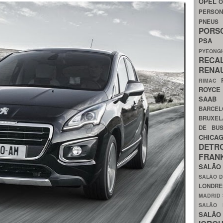
OPEL
O
PERSON
PNEU
POR
PS
PYEON
RECA
RENA
RIMAC
ROYC
SAA
BARCE
BRUXE
DE BU
CHIC
DETR
FRA
SALÃO
SALÃO D
LONDR
MADRID
SALÃO
SALÃO