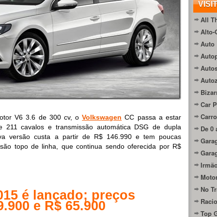
VISI
All T
Alto-
Auto 
Autop
Auto
Auto
Bizar
Car P
Carro
otor V6 3.6 de 300 cv, o
Volkswagen
CC passa a estar
e 211 cavalos e transmissão automática DSG de dupla
De 0 
a versão custa a partir de R$ 146.990 e tem poucas
Gara
rsão topo de linha, que continua sendo oferecida por R$
Gara
Irmão
Moto
No Tr
015 é lançado; preços
Raci
9.900 e R$ 65.900
Top 