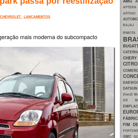
park passa por reestilização
AMG
A
APTER
ARTIG
CHEVROLET
,
LANÇAMENTOS
AUTOMO
BAJAJ
BIMOT
a geração mais moderna do subcompacto
BRA
BUGAT
CATER
CH
CIT
COMER
CON
DAEW
DATSU
DianZi M
DR 
EMPL
EURO
FÁBRI
FIM D
FORTUN
GMC
G