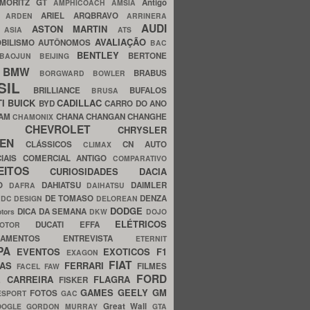
MORITZ GT
Antigo
AMPHICOACH
AMSIA
ARIEL
ARQBRAVO
A
ARDEN
ARRINERA
AUDI
ASTON MARTIN
O
ASIA
ATS
AVALIAÇÃO
BILISMO
AUTÔNOMOS
BAC
BENTLEY
BERTONE
BAOJUN
BEIJING
BMW
BRABUS
A
BORGWARD
BOWLER
SIL
BRILLIANCE
BUFALOS
BRUSA
TI
BUICK
CADILLAC
BYD
CARRO DO ANO
HAM
CHANA
CHANGAN
CHANGHE
CHAMONIX
CHEVROLET
ERY
CHRYSLER
ROEN
CLÁSSICOS
CN AUTO
CLIMAX
CIAIS
COMERCIAL ANTIGO
COMPARATIVO
CEITOS
CURIOSIDADES
DACIA
OO
DAHIATSU
DAIMLER
DAFRA
DAIHATSU
N
DE TOMASO
DENZA
DC DESIGN
DELOREAN
DODGE
DICA DA SEMANA
otors
DKW
DOJO
ELÉTRICOS
DUCATI
EFFA
MOTOR
ACAMENTOS
ENTREVISTA
ETERNIT
PA
EVENTOS
EXOTICOS
F1
EXAGON
FIAT
CAS
FERRARI
FILMES
FACEL
FAW
FORD
E CARREIRA
FLAGRA
FISKER
GAMES
GEELY
GM
FOTOS
ESPORT
GAC
Great Wall
OOGLE
GORDON MURRAY
GTA