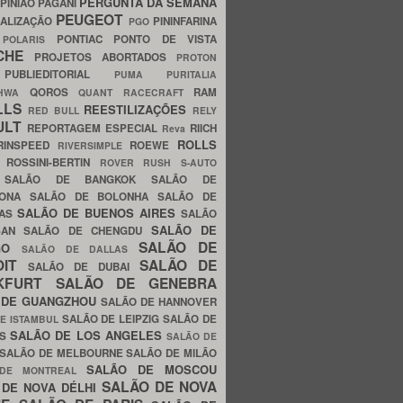
PERGUNTA DA SEMANA
PINIÃO
PAGANI
PEUGEOT
ALIZAÇÃO
PININFARINA
PGO
S
PONTIAC
PONTO DE VISTA
POLARIS
SCHE
PROJETOS ABORTADOS
PROTON
A
PUBLIEDITORIAL
PUMA
PURITALIA
QOROS
RAM
GHWA
QUANT
RACECRAFT
LLS
REESTILIZAÇÕES
RED BULL
RELY
ULT
REPORTAGEM ESPECIAL
RIICH
Reva
ROLLS
RINSPEED
ROEWE
RIVERSIMPLE
E
ROSSINI-BERTIN
ROVER
RUSH
S-AUTO
B
SALÃO DE BANGKOK
SALÃO DE
LONA
SALÃO DE BOLONHA
SALÃO DE
SALÃO DE BUENOS AIRES
LAS
SALÃO
SALÃO DE
SAN
SALÃO DE CHENGDU
SALÃO DE
AGO
SALÃO DE DALLAS
OIT
SALÃO DE
SALÃO DE DUBAI
NKFURT
SALÃO DE GENEBRA
 DE GUANGZHOU
SALÃO DE HANNOVER
SALÃO DE LEIPZIG
SALÃO DE
E ISTAMBUL
SALÃO DE LOS ANGELES
ES
SALÃO DE
SALÃO DE MELBOURNE
SALÃO DE MILÃO
SALÃO DE MOSCOU
 DE MONTREAL
SALÃO DE NOVA
 DE NOVA DÉLHI