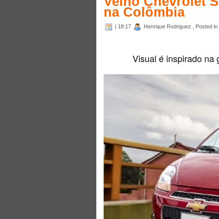
Velho Chevrolet S
na Colômbia
| 18:17
Henrique Rodriguez , Posted in
Visual é inspirado n