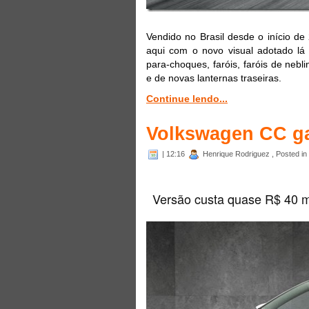
Vendido no Brasil desde o início d
aqui com o novo visual adotado lá 
para-choques, faróis, faróis de neb
e de novas lanternas traseiras.
Continue lendo...
Volkswagen CC ga
| 12:16
Henrique Rodriguez , Posted in
Versão custa quase R$ 40 m