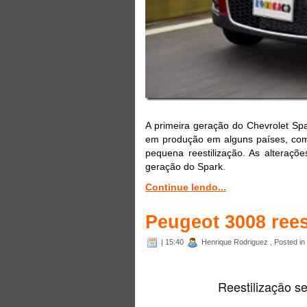
A primeira geração do Chevrolet Sp
em produção em alguns países, co
pequena reestilização. As alteraçõ
geração do Spark.
Continue lendo...
Peugeot 3008 ree
| 15:40
Henrique Rodriguez , Posted in
Reestilização se