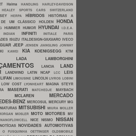
ERT
Haima
HANDLING
HARLEY-DAVIDSON
I
HEALEY SPORTS CARS SWITZERLAND
HÍBRIDOS
SSEY
HISTÓRIAS A
HERPA
HONDA
 DE UM CLÁSSICO
HOLDEN
HYUNDAI
HUMMER
HUMOR
NG
I.D.E.A.
INFINITI
IA
INDIAN
INITIALE PARIS
ADES
ISUZU
ITALDESIGN-GIUGIARO
IVECO
AGUAR
JEEP
JENSEN
JIANGLING
JONWAY
KIA
KOENIGSEGG
AKI
KTM
KAWEI
LADA
LAMBORGHINI
MHO
NÇAMENTOS
LAND
LANCIA
ER
LEIS
LANDWIND
LATIN NCAP
LCC
S
LIFAN
LINCOLN
LIMOUSINE
LIVROS
LOBINI
S
LOW COST
MAGNA STEYR
LYONHEART
MASERATI
DRA
MAYBACH
MATCHEDJE
MERCADO
ZDA
MCLAREN
EDES-BENZ
MERCOSUL
MERCURY
MG
MITSUBISHI
INIATURAS
MIURA
MOLLER
MOTO
MOTORES
MV
MORGAN
MOSLER
NISSAN
a
NICE
NISMO
NANOFLOWCELL
NOVIDADES AUTOMOTIVAS
NOTÍCIAS
C
O FUSQUINHA
OETTINGER
OLDSMOBILE