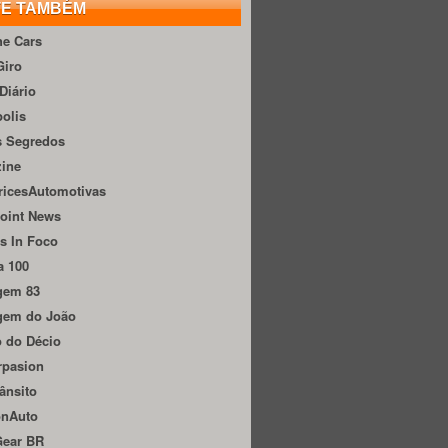
TE TAMBÉM
he Cars
Giro
Diário
olis
s Segredos
zine
ricesAutomotivas
oint News
s In Foco
a 100
gem 83
gem do João
 do Décio
rpasion
ânsito
onAuto
Gear BR