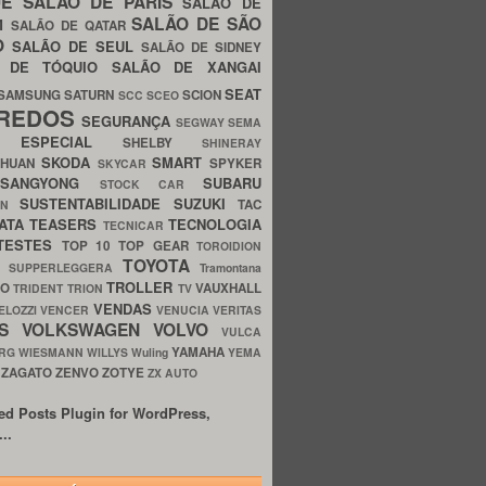
UE
SALÃO DE PARIS
SALÃO DE
SALÃO DE SÃO
IM
SALÃO DE QATAR
O
SALÃO DE SEUL
SALÃO DE SIDNEY
O DE TÓQUIO
SALÃO DE XANGAI
SEAT
SAMSUNG
SATURN
SCION
SCC
SCEO
REDOS
SEGURANÇA
SEGWAY
SEMA
E ESPECIAL
SHELBY
SHINERAY
SKODA
SMART
GHUAN
SPYKER
SKYCAR
SSANGYONG
SUBARU
STOCK CAR
SUSTENTABILIDADE
SUZUKI
TAC
WN
ATA
TEASERS
TECNOLOGIA
TECNICAR
TESTES
TOP 10
TOP GEAR
TOROIDION
TOYOTA
G SUPPERLEGGERA
Tramontana
TROLLER
TO
VAUXHALL
TRIDENT
TRION
TV
VENDAS
ELOZZI
VENCER
VENUCIA
VERITAS
OS
VOLKSWAGEN
VOLVO
VULCA
YAMAHA
URG
WIESMANN
WILLYS
Wuling
YEMA
ZAGATO
ZENVO
ZOTYE
O
ZX AUTO