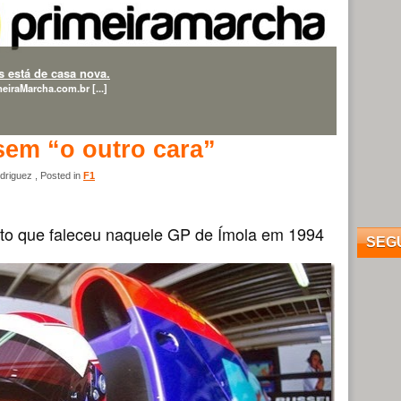
 está de casa nova.
eiraMarcha.com.br [...]
sem “o outro cara”
riguez , Posted in
F1
oto que faleceu naquele GP de Ímola em 1994
SEG