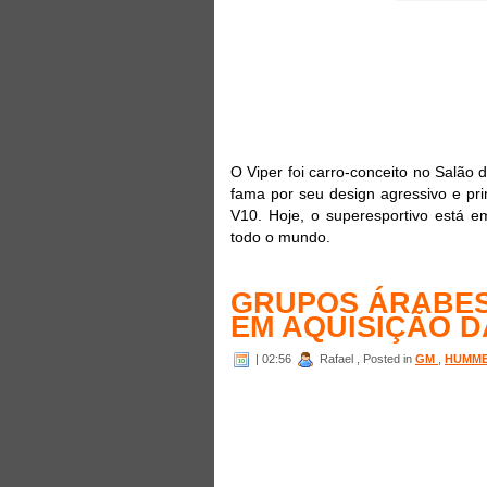
O Viper foi carro-conceito no Salão
fama por seu design agressivo e pr
V10. Hoje, o superesportivo está e
todo o mundo.
GRUPOS ÁRABES
EM AQUISIÇÃO 
| 02:56
Rafael , Posted in
GM
,
HUMM