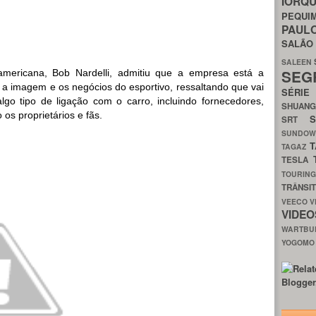
IORQ
PEQU
PAUL
SALÃ
SALEEN
SEG
americana, Bob Nardelli, admitiu que a empresa está a
 a imagem e os negócios do esportivo, ressaltando que vai
SÉRI
go tipo de ligação com o carro, incluindo fornecedores,
SHUAN
s proprietários e fãs.
SRT
SUNDO
T
TAGAZ
TESLA
TOURIN
TRÂNSI
VEECO
V
VIDE
WARTB
YOGOM