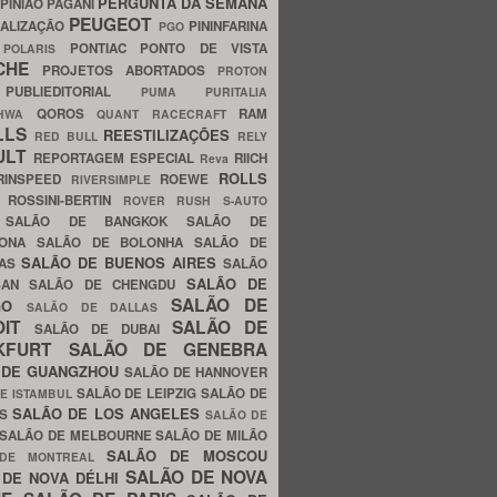
PERGUNTA DA SEMANA
PINIÃO
PAGANI
PEUGEOT
ALIZAÇÃO
PININFARINA
PGO
S
PONTIAC
PONTO DE VISTA
POLARIS
SCHE
PROJETOS ABORTADOS
PROTON
A
PUBLIEDITORIAL
PUMA
PURITALIA
QOROS
RAM
GHWA
QUANT
RACECRAFT
LLS
REESTILIZAÇÕES
RED BULL
RELY
ULT
REPORTAGEM ESPECIAL
RIICH
Reva
ROLLS
RINSPEED
ROEWE
RIVERSIMPLE
E
ROSSINI-BERTIN
ROVER
RUSH
S-AUTO
B
SALÃO DE BANGKOK
SALÃO DE
LONA
SALÃO DE BOLONHA
SALÃO DE
SALÃO DE BUENOS AIRES
LAS
SALÃO
SALÃO DE
SAN
SALÃO DE CHENGDU
SALÃO DE
AGO
SALÃO DE DALLAS
OIT
SALÃO DE
SALÃO DE DUBAI
NKFURT
SALÃO DE GENEBRA
 DE GUANGZHOU
SALÃO DE HANNOVER
SALÃO DE LEIPZIG
SALÃO DE
E ISTAMBUL
SALÃO DE LOS ANGELES
ES
SALÃO DE
SALÃO DE MELBOURNE
SALÃO DE MILÃO
SALÃO DE MOSCOU
 DE MONTREAL
SALÃO DE NOVA
 DE NOVA DÉLHI