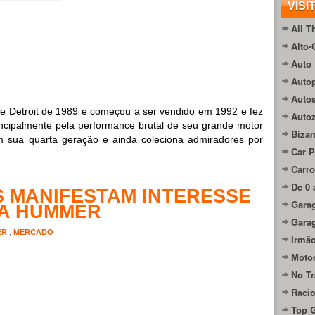
VISI
All T
Alto-
Auto 
Autop
Auto
 de Detroit de 1989 e começou a ser vendido em 1992 e fez
Auto
incipalmente pela performance brutal de seu grande motor
Bizar
m sua quarta geração e ainda coleciona admiradores por
Car P
Carro
De 0 
 MANIFESTAM INTERESSE
Gara
DA HUMMER
Gara
ER
,
MERCADO
Irmão
Moto
No Tr
Raci
Top 