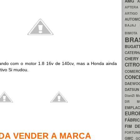
AMG
A
APTER
ARTIG
AUTOMO
BAJAJ
BIMOT
BRA
BUGAT
CATER
CH
ando com o motor 1.8 16v de 140cv, mas a Honda ainda
CIT
tivo Si mudou.
COMER
CON
DAEW
DATSU
DianZi M
DR 
EMPL
EURO
FÁBRI
FIM D
FORTUN
DA VENDER A MARCA
GMC
G