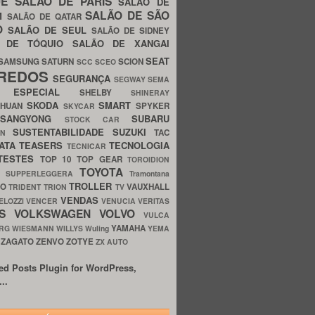
UE
SALÃO DE PARIS
SALÃO DE
SALÃO DE SÃO
IM
SALÃO DE QATAR
O
SALÃO DE SEUL
SALÃO DE SIDNEY
O DE TÓQUIO
SALÃO DE XANGAI
SEAT
SAMSUNG
SATURN
SCION
SCC
SCEO
REDOS
SEGURANÇA
SEGWAY
SEMA
E ESPECIAL
SHELBY
SHINERAY
SKODA
SMART
GHUAN
SPYKER
SKYCAR
SSANGYONG
SUBARU
STOCK CAR
SUSTENTABILIDADE
SUZUKI
TAC
WN
ATA
TEASERS
TECNOLOGIA
TECNICAR
TESTES
TOP 10
TOP GEAR
TOROIDION
TOYOTA
G SUPPERLEGGERA
Tramontana
TROLLER
TO
VAUXHALL
TRIDENT
TRION
TV
VENDAS
ELOZZI
VENCER
VENUCIA
VERITAS
OS
VOLKSWAGEN
VOLVO
VULCA
YAMAHA
URG
WIESMANN
WILLYS
Wuling
YEMA
ZAGATO
ZENVO
ZOTYE
O
ZX AUTO