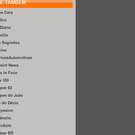
TE TAMBÉM
he Cars
Giro
Diário
olis
s Segredos
zine
ricesAutomotivas
oint News
s In Foco
a 100
gem 83
gem do João
 do Décio
rpasion
ânsito
onAuto
Gear BR