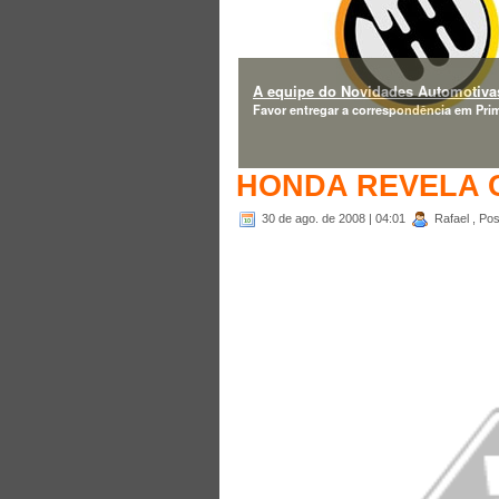
A equipe do Novidades Automotivas
Favor entregar a correspondência em Prim
HONDA REVELA C
30 de ago. de 2008
| 04:01
Rafael , Pos