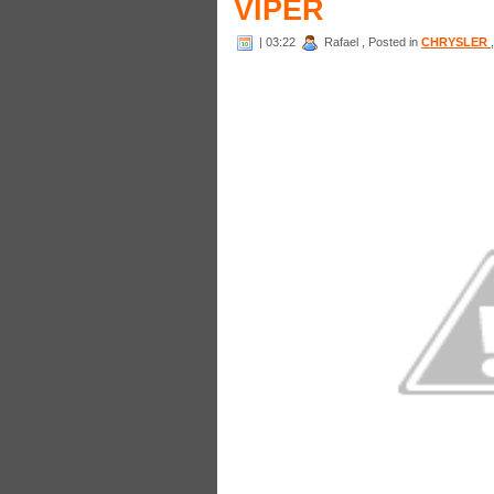
VIPER
| 03:22
Rafael , Posted in
CHRYSLER