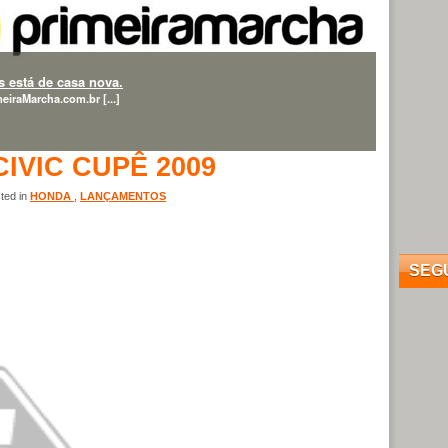
 está de casa nova.
eiraMarcha.com.br [...]
IVIC CUPÊ 2009
ted in
HONDA
,
LANÇAMENTOS
SEG