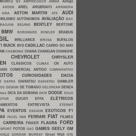
MORITZ GT
Antigo
AMPHICOACH
AMSIA
ARIEL
ARQBRAVO
A
ARDEN
ARRINERA
AUDI
ASTON MARTIN
O
ASIA
ATS
AVALIAÇÃO
BILISMO
AUTÔNOMOS
BAC
BENTLEY
BERTONE
BAOJUN
BEIJING
BMW
BRABUS
A
BORGWARD
BOWLER
SIL
BRILLIANCE
BUFALOS
BRUSA
TI
BUICK
CADILLAC
BYD
CARRO DO ANO
HAM
CHANA
CHANGAN
CHANGHE
CHAMONIX
CHEVROLET
ERY
CHRYSLER
ROEN
CLÁSSICOS
CN AUTO
CLIMAX
CIAIS
COMERCIAL ANTIGO
COMPARATIVO
CEITOS
CURIOSIDADES
DACIA
OO
DAHIATSU
DAIMLER
DAFRA
DAIHATSU
N
DE TOMASO
DENZA
DC DESIGN
DELOREAN
DODGE
DICA DA SEMANA
otors
DKW
DOJO
ELÉTRICOS
DUCATI
EFFA
MOTOR
ACAMENTOS
ENTREVISTA
ETERNIT
PA
EVENTOS
EXOTICOS
F1
EXAGON
FIAT
CAS
FERRARI
FILMES
FACEL
FAW
FORD
E CARREIRA
FLAGRA
FISKER
GAMES
GEELY
GM
FOTOS
ESPORT
GAC
Great Wall
OOGLE
GORDON MURRAY
GTA