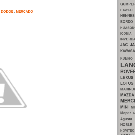
GUMP
HAWTA
,
DODGE
,
MERCADO
HENNE
BORDO
HUASO
ICON
INVERD
JAC
J
KAWAS
KU
LA
ROV
LEXU
LOTU
MAHIN
MA
MERC
MINI
M
Mopar
Agust
NOBLE
NOVITE