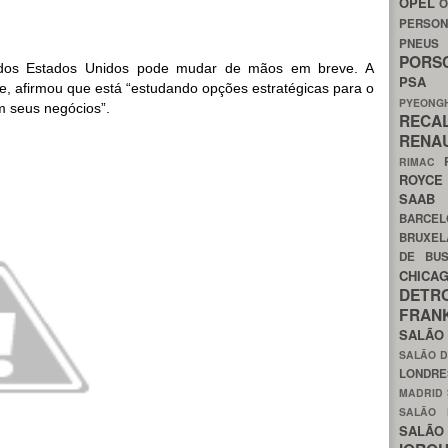
OPEL
O
PERSON
PNEU
POR
 dos Estados Unidos pode mudar de mãos em breve. A
PS
ge, afirmou que está “estudando opções estratégicas para o
PYEON
m seus negócios”.
RECA
RENA
RIMAC
ROYC
SAA
BARCE
BRUXE
DE BU
CHIC
DETR
FRA
SALÃO
SALÃO D
LONDR
MADRID
SALÃO
SALÃO