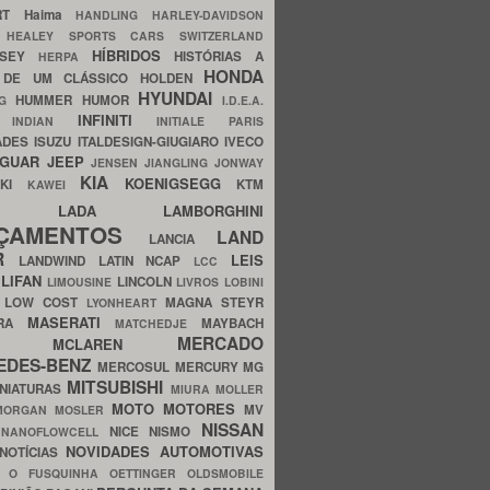
ERT
Haima
HANDLING
HARLEY-DAVIDSON
I
HEALEY SPORTS CARS SWITZERLAND
HÍBRIDOS
SSEY
HISTÓRIAS A
HERPA
HONDA
 DE UM CLÁSSICO
HOLDEN
HYUNDAI
HUMMER
HUMOR
NG
I.D.E.A.
INFINITI
IA
INDIAN
INITIALE PARIS
ADES
ISUZU
ITALDESIGN-GIUGIARO
IVECO
AGUAR
JEEP
JENSEN
JIANGLING
JONWAY
KIA
KOENIGSEGG
AKI
KTM
KAWEI
LADA
LAMBORGHINI
MHO
NÇAMENTOS
LAND
LANCIA
ER
LEIS
LANDWIND
LATIN NCAP
LCC
S
LIFAN
LINCOLN
LIMOUSINE
LIVROS
LOBINI
S
LOW COST
MAGNA STEYR
LYONHEART
MASERATI
DRA
MAYBACH
MATCHEDJE
MERCADO
ZDA
MCLAREN
EDES-BENZ
MERCOSUL
MERCURY
MG
MITSUBISHI
INIATURAS
MIURA
MOLLER
MOTO
MOTORES
MV
MORGAN
MOSLER
NISSAN
a
NICE
NISMO
NANOFLOWCELL
NOVIDADES AUTOMOTIVAS
NOTÍCIAS
C
O FUSQUINHA
OETTINGER
OLDSMOBILE