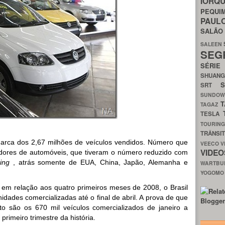
IORQ
PEQU
PAUL
SALÃ
SALEEN
SEG
SÉRI
SHUAN
SRT
SUNDO
T
TAGAZ
TESLA
TOURIN
TRÂNSI
marca dos 2,67 milhões de veículos vendidos. Número que
VEECO
V
VIDE
ores de automóveis, que tiveram o número reduzido com
ing
, atrás somente de EUA, China, Japão, Alemanha e
WARTB
YOGOM
m relação aos quatro primeiros meses de 2008, o Brasil
dades comercializadas até o final de abril. A prova de que
 são os 670 mil veículos comercializados de janeiro a
rimeiro trimestre da história.