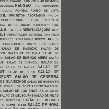
PERGUNTA DA SEMANA
PINIÃO
PAGANI
PEUGEOT
ALIZAÇÃO
PININFARINA
PGO
S
PONTIAC
PONTO DE VISTA
POLARIS
SCHE
PROJETOS ABORTADOS
PROTON
A
PUBLIEDITORIAL
PUMA
PURITALIA
QOROS
RAM
GHWA
QUANT
RACECRAFT
LLS
REESTILIZAÇÕES
RED BULL
RELY
ULT
REPORTAGEM ESPECIAL
RIICH
Reva
ROLLS
RINSPEED
ROEWE
RIVERSIMPLE
E
ROSSINI-BERTIN
ROVER
RUSH
S-AUTO
B
SALÃO DE BANGKOK
SALÃO DE
LONA
SALÃO DE BOLONHA
SALÃO DE
SALÃO DE BUENOS AIRES
LAS
SALÃO
SALÃO DE
SAN
SALÃO DE CHENGDU
SALÃO DE
AGO
SALÃO DE DALLAS
OIT
SALÃO DE
SALÃO DE DUBAI
NKFURT
SALÃO DE GENEBRA
 DE GUANGZHOU
SALÃO DE HANNOVER
SALÃO DE LEIPZIG
SALÃO DE
E ISTAMBUL
SALÃO DE LOS ANGELES
ES
SALÃO DE
SALÃO DE MELBOURNE
SALÃO DE MILÃO
SALÃO DE MOSCOU
 DE MONTREAL
SALÃO DE NOVA
 DE NOVA DÉLHI