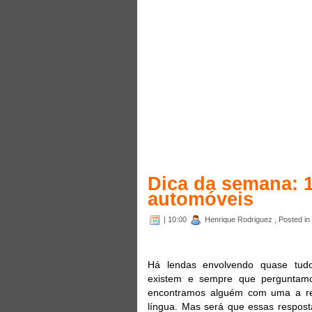
Dica da semana: 
automóveis
| 10:00
Henrique Rodriguez , Posted in
Há lendas envolvendo quase tud
existem e sempre que perguntam
encontramos alguém com uma a re
língua. Mas será que essas respost