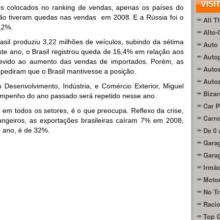
VISI
os colocados no ranking de vendas, apenas os países do
) não tiveram quedas nas vendas em 2008. E a Rússia foi o
All T
4,2%.
Alto-
sil produziu 3,22 milhões de veículos, subindo da sétima
Auto 
ste ano, o Brasil registrou queda de 16,4% em relação aos
Autop
devido ao aumento das vendas de importados. Porém, as
Auto
mpediram que o Brasil mantivesse a posição.
Auto
o Desenvolvimento, Indústria, e Comércio Exterior, Miguel
Bizar
sempenho do ano passado será repetido nesse ano.
Car P
em todos os setores, é o que preocupa. Reflexo da crise,
Carro
ngeiros, as exportações brasileiras caíram 7% em 2008,
De 0 
 ano, é de 32%.
Gara
Gara
Irmão
Moto
No Tr
Raci
Top 