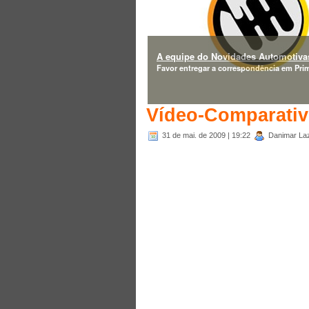
A equipe do Novidades Automotivas
Favor entregar a correspondência em Prim
Vídeo-Comparativ
31 de mai. de 2009
| 19:22
Danimar Laza