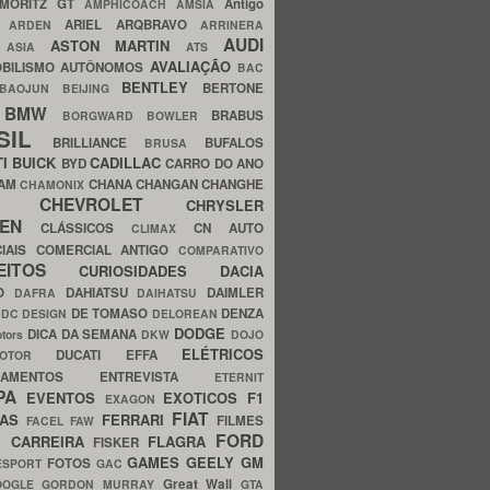
MORITZ GT
Antigo
AMPHICOACH
AMSIA
ARIEL
ARQBRAVO
A
ARDEN
ARRINERA
AUDI
ASTON MARTIN
O
ASIA
ATS
AVALIAÇÃO
BILISMO
AUTÔNOMOS
BAC
BENTLEY
BERTONE
BAOJUN
BEIJING
BMW
BRABUS
A
BORGWARD
BOWLER
SIL
BRILLIANCE
BUFALOS
BRUSA
TI
BUICK
CADILLAC
BYD
CARRO DO ANO
HAM
CHANA
CHANGAN
CHANGHE
CHAMONIX
CHEVROLET
ERY
CHRYSLER
ROEN
CLÁSSICOS
CN AUTO
CLIMAX
CIAIS
COMERCIAL ANTIGO
COMPARATIVO
CEITOS
CURIOSIDADES
DACIA
OO
DAHIATSU
DAIMLER
DAFRA
DAIHATSU
N
DE TOMASO
DENZA
DC DESIGN
DELOREAN
DODGE
DICA DA SEMANA
otors
DKW
DOJO
ELÉTRICOS
DUCATI
EFFA
MOTOR
ACAMENTOS
ENTREVISTA
ETERNIT
PA
EVENTOS
EXOTICOS
F1
EXAGON
FIAT
CAS
FERRARI
FILMES
FACEL
FAW
FORD
E CARREIRA
FLAGRA
FISKER
GAMES
GEELY
GM
FOTOS
ESPORT
GAC
Great Wall
OOGLE
GORDON MURRAY
GTA