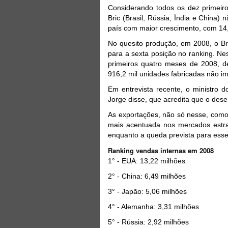
Considerando todos os dez primeir
Bric (Brasil, Rússia, Índia e China
país com maior crescimento, com 1
No quesito produção, em 2008, o Bra
para a sexta posição no ranking. Ne
primeiros quatro meses de 2008, 
916,2 mil unidades fabricadas não i
Em entrevista recente, o ministro d
Jorge disse, que acredita que o de
As exportações, não só nesse, como 
mais acentuada nos mercados estra
enquanto a queda prevista para esse
Ranking vendas internas em 2008
1° - EUA: 13,22 milhões
2° - China: 6,49 milhões
3° - Japão: 5,06 milhões
4° - Alemanha: 3,31 milhões
5° - Rússia: 2,92 milhões