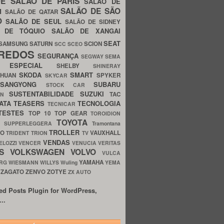
UE
SALÃO DE PARIS
SALÃO DE
SALÃO DE SÃO
IM
SALÃO DE QATAR
O
SALÃO DE SEUL
SALÃO DE SIDNEY
O DE TÓQUIO
SALÃO DE XANGAI
SEAT
SAMSUNG
SATURN
SCION
SCC
SCEO
REDOS
SEGURANÇA
SEGWAY
SEMA
E ESPECIAL
SHELBY
SHINERAY
SKODA
SMART
GHUAN
SPYKER
SKYCAR
SSANGYONG
SUBARU
STOCK CAR
SUSTENTABILIDADE
SUZUKI
TAC
WN
ATA
TEASERS
TECNOLOGIA
TECNICAR
TESTES
TOP 10
TOP GEAR
TOROIDION
TOYOTA
G SUPPERLEGGERA
Tramontana
TROLLER
TO
VAUXHALL
TRIDENT
TRION
TV
VENDAS
ELOZZI
VENCER
VENUCIA
VERITAS
OS
VOLKSWAGEN
VOLVO
VULCA
YAMAHA
URG
WIESMANN
WILLYS
Wuling
YEMA
ZAGATO
ZENVO
ZOTYE
O
ZX AUTO