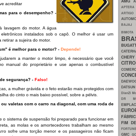
AMG
A
ve acreditar
APTER
emas para o desempenho? -
ARTIG
AUTOMO
BAJAJ
 à lavagem do motor. A água
BIMOT
 eletrônicos instalados sob o capô. O melhor é usar um
BRA
etirar a sujeira do motor.
BUGAT
um" é melhor para o motor? -
Depende!
CATER
CH
ajudarem a manter o motor limpo, é necessário que você
CIT
 no manual do proprietário e use apenas o combustível
COMER
CON
 de segurança? -
Falso!
DAEW
DATSU
s, a mulher grávida e o feto estarão mais protegidos com
DianZi M
silha do cinto o mais baixo possível, sobre a pélvis.
DR 
 ou valetas com o carro na diagonal, com uma roda de
EMPL
EURO
FÁBRI
e o sistema de suspensão foi preparado para funcionar em
FIM D
a reta, as molas e os amortecedores trabalham ao mesmo
FORTUN
arro sofre uma torção menor e os passageiros não ficam
GMC
G