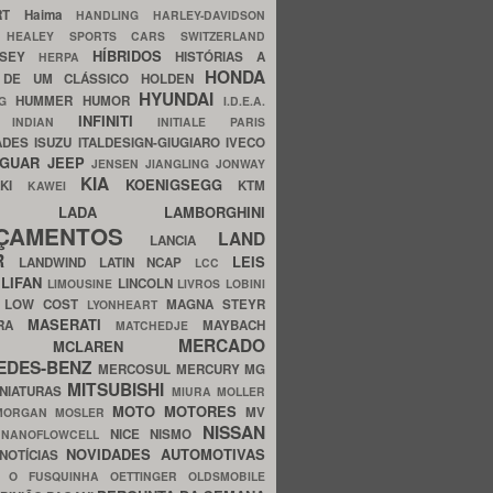
ERT
Haima
HANDLING
HARLEY-DAVIDSON
I
HEALEY SPORTS CARS SWITZERLAND
HÍBRIDOS
SSEY
HISTÓRIAS A
HERPA
HONDA
 DE UM CLÁSSICO
HOLDEN
HYUNDAI
HUMMER
HUMOR
NG
I.D.E.A.
INFINITI
IA
INDIAN
INITIALE PARIS
ADES
ISUZU
ITALDESIGN-GIUGIARO
IVECO
AGUAR
JEEP
JENSEN
JIANGLING
JONWAY
KIA
KOENIGSEGG
AKI
KTM
KAWEI
LADA
LAMBORGHINI
MHO
NÇAMENTOS
LAND
LANCIA
ER
LEIS
LANDWIND
LATIN NCAP
LCC
S
LIFAN
LINCOLN
LIMOUSINE
LIVROS
LOBINI
S
LOW COST
MAGNA STEYR
LYONHEART
MASERATI
DRA
MAYBACH
MATCHEDJE
MERCADO
ZDA
MCLAREN
EDES-BENZ
MERCOSUL
MERCURY
MG
MITSUBISHI
INIATURAS
MIURA
MOLLER
MOTO
MOTORES
MV
MORGAN
MOSLER
NISSAN
a
NICE
NISMO
NANOFLOWCELL
NOVIDADES AUTOMOTIVAS
NOTÍCIAS
C
O FUSQUINHA
OETTINGER
OLDSMOBILE