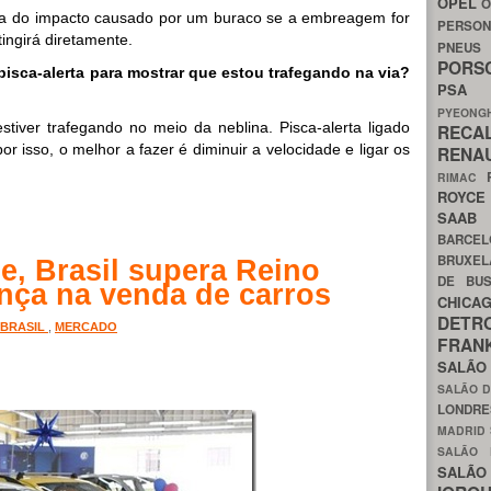
OPEL
O
ida do impacto causado por um buraco se a embreagem for
PERSON
ingirá diretamente.
PNEU
POR
pisca-alerta para mostrar que estou trafegando na via?
PS
PYEON
stiver trafegando no meio da neblina. Pisca-alerta ligado
RECA
por isso, o melhor a fazer é diminuir a velocidade e ligar os
RENA
RIMAC
ROYC
SAA
BARCE
BRUXE
e, Brasil supera Reino
DE BU
rança na venda de carros
CHIC
DETR
BRASIL
,
MERCADO
FRA
SALÃO
SALÃO D
LONDR
MADRID
SALÃO
SALÃO