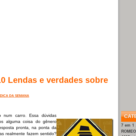
10 Lendas e verdades sobre
DICA DA SEMANA
o num carro. Essa dúvidas
CAT
os alguma coisa do gênero
7 em 1
sposta pronta, na ponta da
ROME
as realmente fazem sentido?