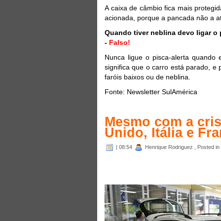
A caixa de câmbio fica mais proteg
acionada, porque a pancada não a at
Quando tiver neblina devo ligar o 
-
Falso!
Nunca ligue o pisca-alerta quando e
significa que o carro está parado, e 
faróis baixos ou de neblina.
Fonte: Newsletter SulAmérica
Mesmo com a cris
Unido, Itália e F
| 08:54
Henrique Rodriguez , Posted in