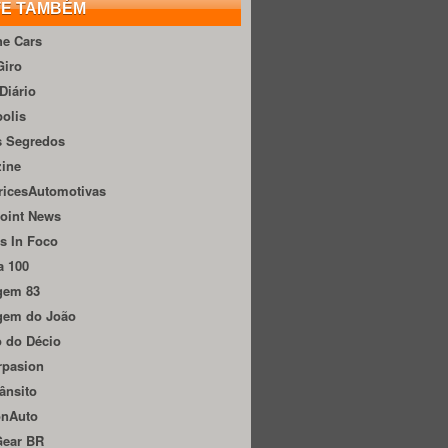
TE TAMBÉM
he Cars
Giro
Diário
olis
s Segredos
zine
ricesAutomotivas
oint News
s In Foco
a 100
gem 83
gem do João
 do Décio
rpasion
ânsito
onAuto
Gear BR