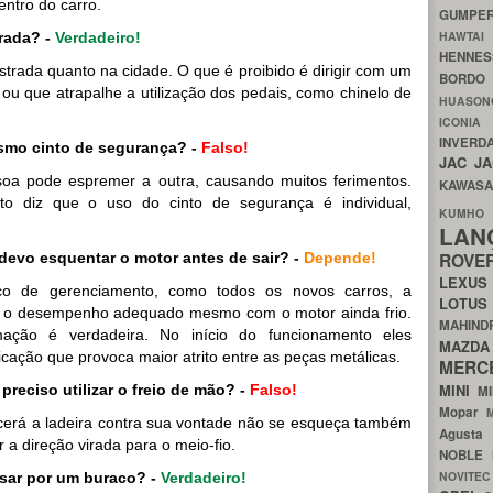
entro do carro.
GUMP
HAWTA
rada? -
Verdadeiro!
HENNE
estrada quanto na cidade. O que é proibido é dirigir com um
BORDO
 ou que atrapalhe a utilização dos pedais, como chinelo de
HUASO
ICON
INVERD
smo cinto de segurança? -
Falso!
JAC
J
oa pode espremer a outra, causando muitos ferimentos.
KAWAS
ito diz que o uso do cinto de segurança é individual,
KU
LA
ROV
 devo esquentar o motor antes de sair? -
Depende!
LEXU
ico de gerenciamento, como todos os novos carros, a
LOTU
ça o desempenho adequado mesmo com o motor ainda frio.
MAHIN
mação é verdadeira. No início do funcionamento eles
MA
icação que provoca maior atrito entre as peças metálicas.
MERC
MINI
preciso utilizar o freio de mão? -
Falso!
M
Mopar
scerá a ladeira contra sua vontade não se esqueça também
Agust
 a direção virada para o meio-fio.
NOBLE
NOVITE
sar por um buraco? -
Verdadeiro!