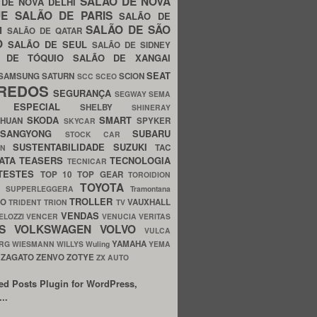
SALÃO DE NOVA
 DE NOVA DÉLHI
UE
SALÃO DE PARIS
SALÃO DE
SALÃO DE SÃO
IM
SALÃO DE QATAR
O
SALÃO DE SEUL
SALÃO DE SIDNEY
O DE TÓQUIO
SALÃO DE XANGAI
SEAT
SAMSUNG
SATURN
SCION
SCC
SCEO
REDOS
SEGURANÇA
SEGWAY
SEMA
E ESPECIAL
SHELBY
SHINERAY
SKODA
SMART
GHUAN
SPYKER
SKYCAR
SSANGYONG
SUBARU
STOCK CAR
SUSTENTABILIDADE
SUZUKI
TAC
WN
ATA
TEASERS
TECNOLOGIA
TECNICAR
TESTES
TOP 10
TOP GEAR
TOROIDION
TOYOTA
G SUPPERLEGGERA
Tramontana
TROLLER
TO
VAUXHALL
TRIDENT
TRION
TV
VENDAS
ELOZZI
VENCER
VENUCIA
VERITAS
OS
VOLKSWAGEN
VOLVO
VULCA
YAMAHA
URG
WIESMANN
WILLYS
Wuling
YEMA
ZAGATO
ZENVO
ZOTYE
O
ZX AUTO