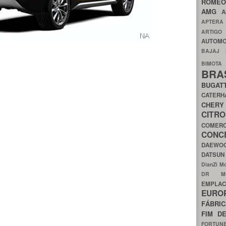
ROME
AMG
A
APTER
ARTIG
AUTOMO
BAJAJ
BIMOT
BRA
BUGAT
CATER
CH
CIT
COMER
CON
DAEW
DATSU
DianZi M
DR 
EMPL
EURO
FÁBRI
FIM D
FORTUN