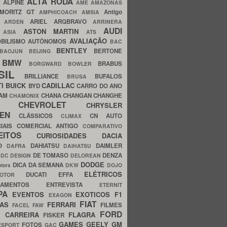
ALTA RODA
O
ALPINE
AME AMAZONAS
MORITZ GT
Antigo
AMPHICOACH
AMSIA
ARIEL
ARQBRAVO
A
ARDEN
ARRINERA
AUDI
ASTON MARTIN
O
ASIA
ATS
AVALIAÇÃO
BILISMO
AUTÔNOMOS
BAC
BENTLEY
BERTONE
BAOJUN
BEIJING
BMW
BRABUS
A
BORGWARD
BOWLER
SIL
BRILLIANCE
BUFALOS
BRUSA
TI
BUICK
CADILLAC
BYD
CARRO DO ANO
HAM
CHANA
CHANGAN
CHANGHE
CHAMONIX
CHEVROLET
ERY
CHRYSLER
ROEN
CLÁSSICOS
CN AUTO
CLIMAX
CIAIS
COMERCIAL ANTIGO
COMPARATIVO
CEITOS
CURIOSIDADES
DACIA
OO
DAHIATSU
DAIMLER
DAFRA
DAIHATSU
N
DE TOMASO
DENZA
DC DESIGN
DELOREAN
DODGE
DICA DA SEMANA
otors
DKW
DOJO
ELÉTRICOS
DUCATI
EFFA
MOTOR
ACAMENTOS
ENTREVISTA
ETERNIT
PA
EVENTOS
EXOTICOS
F1
EXAGON
FIAT
CAS
FERRARI
FILMES
FACEL
FAW
FORD
E CARREIRA
FLAGRA
FISKER
GAMES
GEELY
GM
FOTOS
ESPORT
GAC