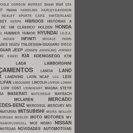
Great Wall
OOGLE
GORDON MURRAY
GTA
ERT
Haima
HANDLING
HARLEY-DAVIDSON
I
HEALEY SPORTS CARS SWITZERLAND
HÍBRIDOS
SSEY
HISTÓRIAS A
HERPA
HONDA
 DE UM CLÁSSICO
HOLDEN
HYUNDAI
HUMMER
HUMOR
NG
I.D.E.A.
INFINITI
IA
INDIAN
INITIALE PARIS
ADES
ISUZU
ITALDESIGN-GIUGIARO
IVECO
AGUAR
JEEP
JENSEN
JIANGLING
JONWAY
KIA
KOENIGSEGG
AKI
KTM
KAWEI
LADA
LAMBORGHINI
MHO
NÇAMENTOS
LAND
LANCIA
ER
LEIS
LANDWIND
LATIN NCAP
LCC
S
LIFAN
LINCOLN
LIMOUSINE
LIVROS
LOBINI
S
LOW COST
MAGNA STEYR
LYONHEART
MASERATI
DRA
MAYBACH
MATCHEDJE
MERCADO
ZDA
MCLAREN
EDES-BENZ
MERCOSUL
MERCURY
MG
MITSUBISHI
INIATURAS
MIURA
MOLLER
MOTO
MOTORES
MV
MORGAN
MOSLER
NISSAN
a
NICE
NISMO
NANOFLOWCELL
NOVIDADES AUTOMOTIVAS
NOTÍCIAS