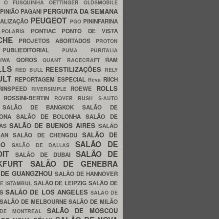
C
O FUSQUINHA
OETTINGER
OLDSMOBILE
PERGUNTA DA SEMANA
PINIÃO
PAGANI
PEUGEOT
ALIZAÇÃO
PININFARINA
PGO
S
PONTIAC
PONTO DE VISTA
POLARIS
SCHE
PROJETOS ABORTADOS
PROTON
A
PUBLIEDITORIAL
PUMA
PURITALIA
QOROS
RAM
GHWA
QUANT
RACECRAFT
LLS
REESTILIZAÇÕES
RED BULL
RELY
ULT
REPORTAGEM ESPECIAL
RIICH
Reva
ROLLS
RINSPEED
ROEWE
RIVERSIMPLE
E
ROSSINI-BERTIN
ROVER
RUSH
S-AUTO
B
SALÃO DE BANGKOK
SALÃO DE
LONA
SALÃO DE BOLONHA
SALÃO DE
SALÃO DE BUENOS AIRES
LAS
SALÃO
SALÃO DE
SAN
SALÃO DE CHENGDU
SALÃO DE
AGO
SALÃO DE DALLAS
OIT
SALÃO DE
SALÃO DE DUBAI
NKFURT
SALÃO DE GENEBRA
 DE GUANGZHOU
SALÃO DE HANNOVER
SALÃO DE LEIPZIG
SALÃO DE
E ISTAMBUL
SALÃO DE LOS ANGELES
ES
SALÃO DE
SALÃO DE MELBOURNE
SALÃO DE MILÃO
SALÃO DE MOSCOU
 DE MONTREAL