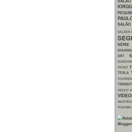
SALÃO
IORQ
PEQU
PAUL
SALÃ
SALEEN
SEG
SÉRI
SHUAN
SRT
SUNDO
T
TAGAZ
TESLA
TOURIN
TRÂNSI
VEECO
V
VIDE
WARTB
YOGOM