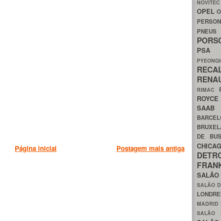
NOVITE
OPEL
O
PERSON
PNEU
POR
PS
PYEON
RECA
RENA
RIMAC
ROYC
SAA
BARCE
BRUXE
DE BU
CHIC
Página inicial
Postagem mais antiga
DETR
FRA
SALÃO
SALÃO D
LONDR
MADRID
SALÃO