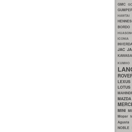
GMC
G
GUMP
HAWTA
HENNE
BORDO
HUASO
ICON
INVERD
JAC
J
KAWAS
KU
LA
ROV
LEXU
LOTU
MAHIN
MA
MERC
MINI
M
Mopar
Agust
NOBLE