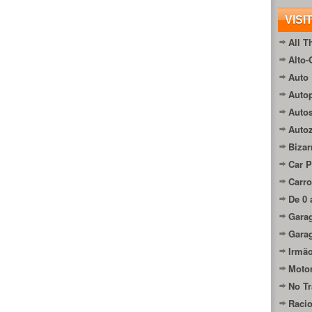
VISI
All T
Alto-
Auto 
Autop
Auto
Auto
Bizar
Car P
Carro
De 0 
Gara
Gara
Irmão
Moto
No Tr
Raci