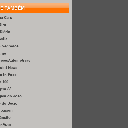
TE TAMBÉM
he Cars
Giro
Diário
olis
s Segredos
zine
ricesAutomotivas
oint News
s In Foco
a 100
gem 83
gem do João
 do Décio
rpasion
ânsito
onAuto