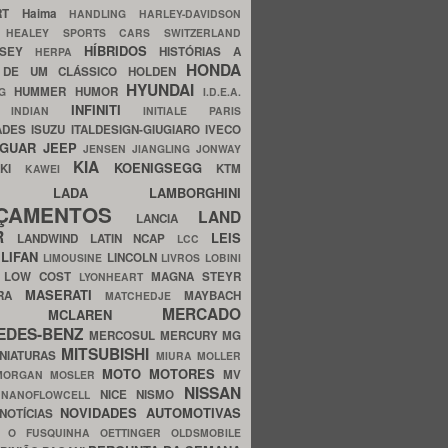
ERT
Haima
HANDLING
HARLEY-DAVIDSON
I
HEALEY SPORTS CARS SWITZERLAND
HÍBRIDOS
SSEY
HISTÓRIAS A
HERPA
HONDA
 DE UM CLÁSSICO
HOLDEN
HYUNDAI
HUMMER
HUMOR
NG
I.D.E.A.
INFINITI
IA
INDIAN
INITIALE PARIS
ADES
ISUZU
ITALDESIGN-GIUGIARO
IVECO
AGUAR
JEEP
JENSEN
JIANGLING
JONWAY
KIA
KOENIGSEGG
AKI
KTM
KAWEI
LADA
LAMBORGHINI
MHO
NÇAMENTOS
LAND
LANCIA
ER
LEIS
LANDWIND
LATIN NCAP
LCC
S
LIFAN
LINCOLN
LIMOUSINE
LIVROS
LOBINI
S
LOW COST
MAGNA STEYR
LYONHEART
MASERATI
DRA
MAYBACH
MATCHEDJE
MERCADO
ZDA
MCLAREN
EDES-BENZ
MERCOSUL
MERCURY
MG
MITSUBISHI
INIATURAS
MIURA
MOLLER
MOTO
MOTORES
MV
MORGAN
MOSLER
NISSAN
a
NICE
NISMO
NANOFLOWCELL
NOVIDADES AUTOMOTIVAS
NOTÍCIAS
C
O FUSQUINHA
OETTINGER
OLDSMOBILE