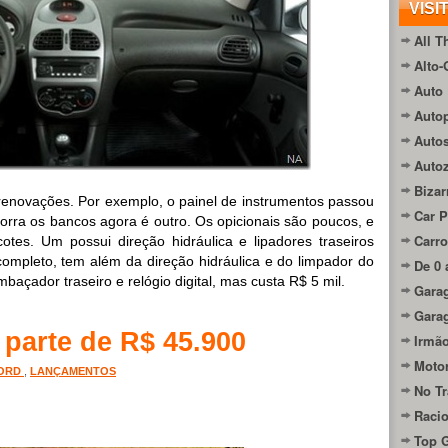
VISI
All T
Alto-
Auto 
Autop
Auto
Auto
Bizar
renovações. Por exemplo, o painel de instrumentos passou
Car P
forra os bancos agora é outro. Os opicionais são poucos, e
Carro
tes. Um possui direção hidráulica e lipadores traseiros
 completo, tem além da direção hidráulica e do limpador do
De 0 
mbaçador traseiro e relógio digital, mas custa R$ 5 mil.
Gara
Gara
parte de R$ 45.900
Irmão
Moto
ORD
,
LANÇAMENTOS
No Tr
Raci
Top 