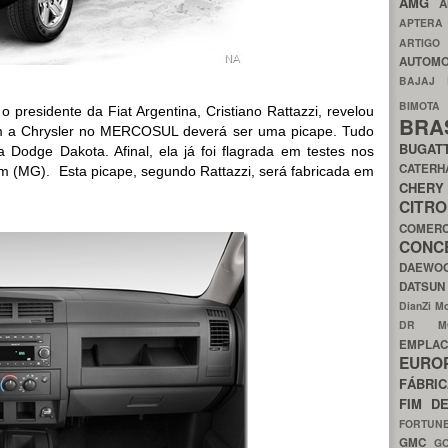
AMG
A
APTER
ARTIG
AUTOMO
BAJAJ
BIMOT
o presidente da Fiat Argentina, Cristiano Rattazzi, revelou
BRA
com a Chrysler no MERCOSUL deverá ser uma picape. Tudo
BUGAT
 Dodge Dakota. Afinal, ela já foi flagrada em testes nos
CATER
tim (MG). Esta picape, segundo Rattazzi, será fabricada em
CH
CIT
COMER
CON
DAEW
DATSU
DianZi M
DR 
EMPL
EURO
FÁBRI
FIM D
FORTUN
GMC
G