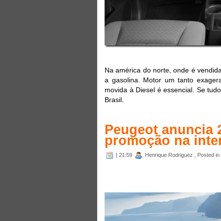
Na américa do norte, onde é vendida
a gasolina. Motor um tanto exage
movida à Diesel é essencial. Se tud
Brasil.
Peugeot anuncia 
promoção na inte
| 21:59
Henrique Rodriguez , Posted in