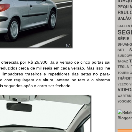
IORQ
PEQU
PAUL
SALÃ
SALEEN
SEG
SÉRI
SHUAN
SRT
SUNDO
T
TAGAZ
oferecida por R$ 26.900. Já a versão de cinco portas sai
TESLA
eduzidos cerca de mil reais em cada versão. Mas isso lhe
TOURIN
limpadores traseiros e repetidores das setas no para-
TRÂNSI
ão com regulagem de altura, antena no teto e o sistema
VEECO
V
óis segundos após o carro ser fechado.
VIDE
WARTB
YOGOM