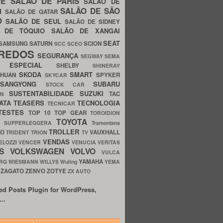
UE
SALÃO DE PARIS
SALÃO DE
SALÃO DE SÃO
IM
SALÃO DE QATAR
O
SALÃO DE SEUL
SALÃO DE SIDNEY
O DE TÓQUIO
SALÃO DE XANGAI
SEAT
SAMSUNG
SATURN
SCION
SCC
SCEO
REDOS
SEGURANÇA
SEGWAY
SEMA
E ESPECIAL
SHELBY
SHINERAY
SKODA
SMART
GHUAN
SPYKER
SKYCAR
SSANGYONG
SUBARU
STOCK CAR
SUSTENTABILIDADE
SUZUKI
TAC
WN
ATA
TEASERS
TECNOLOGIA
TECNICAR
TESTES
TOP 10
TOP GEAR
TOROIDION
TOYOTA
G SUPPERLEGGERA
Tramontana
TROLLER
TO
VAUXHALL
TRIDENT
TRION
TV
VENDAS
ELOZZI
VENCER
VENUCIA
VERITAS
OS
VOLKSWAGEN
VOLVO
VULCA
YAMAHA
URG
WIESMANN
WILLYS
Wuling
YEMA
ZAGATO
ZENVO
ZOTYE
O
ZX AUTO