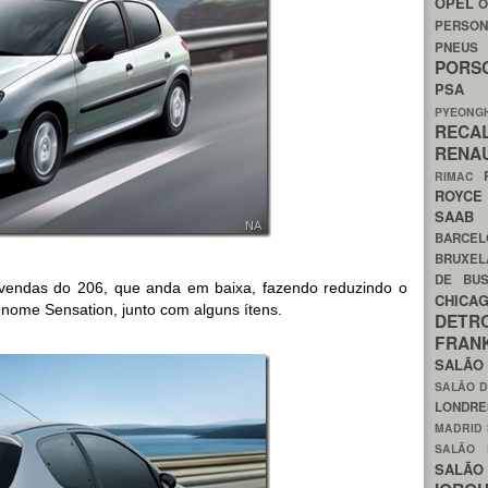
OPEL
O
PERSON
PNEU
POR
PS
PYEON
RECA
RENA
RIMAC
ROYC
SAA
BARCE
BRUXE
DE BU
 vendas do 206, que anda em baixa, fazendo reduzindo o
CHIC
nome Sensation, junto com alguns ítens.
DETR
FRA
SALÃO
SALÃO D
LONDR
MADRID
SALÃO
SALÃO