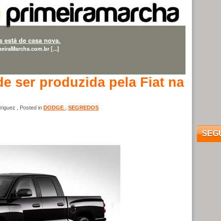
 está de casa nova.
eiraMarcha.com.br [...]
 ser produzida pela Fiat na
iguez , Posted in
DODGE
,
SEGREDOS
SEG