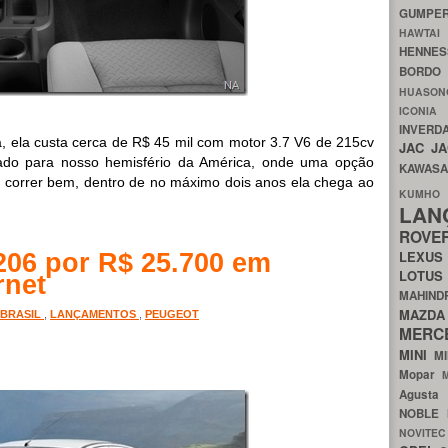
GUMP
HAWTA
HENNE
BORDO
HUASO
ICON
INVERD
, ela custa cerca de R$ 45 mil com motor 3.7 V6 de 215cv
JAC
J
rado para nosso hemisfério da América, onde uma opção
KAWAS
o correr bem, dentro de no máximo dois anos ela chega ao
KU
LA
ROV
LEXU
206 por R$ 25.700 em
LOTU
rnet
MAHIN
MA
BRASIL
,
LANÇAMENTOS
,
PEUGEOT
MERC
MINI
M
Mopar
Agust
NOBLE
NOVITE