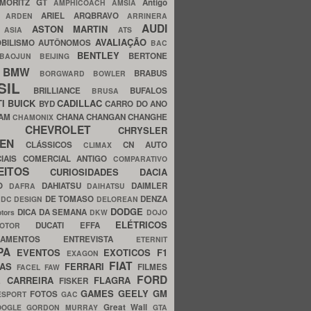
MORITZ GT
Antigo
AMPHICOACH
AMSIA
ARIEL
ARQBRAVO
A
ARDEN
ARRINERA
AUDI
ASTON MARTIN
O
ASIA
ATS
AVALIAÇÃO
BILISMO
AUTÔNOMOS
BAC
BENTLEY
BERTONE
BAOJUN
BEIJING
BMW
BRABUS
A
BORGWARD
BOWLER
SIL
BRILLIANCE
BUFALOS
BRUSA
TI
BUICK
CADILLAC
BYD
CARRO DO ANO
HAM
CHANA
CHANGAN
CHANGHE
CHAMONIX
CHEVROLET
ERY
CHRYSLER
ROEN
CLÁSSICOS
CN AUTO
CLIMAX
CIAIS
COMERCIAL ANTIGO
COMPARATIVO
CEITOS
CURIOSIDADES
DACIA
OO
DAHIATSU
DAIMLER
DAFRA
DAIHATSU
N
DE TOMASO
DENZA
DC DESIGN
DELOREAN
DODGE
DICA DA SEMANA
otors
DKW
DOJO
ELÉTRICOS
DUCATI
EFFA
MOTOR
ACAMENTOS
ENTREVISTA
ETERNIT
PA
EVENTOS
EXOTICOS
F1
EXAGON
FIAT
CAS
FERRARI
FILMES
FACEL
FAW
FORD
E CARREIRA
FLAGRA
FISKER
GAMES
GEELY
GM
FOTOS
ESPORT
GAC
Great Wall
OOGLE
GORDON MURRAY
GTA