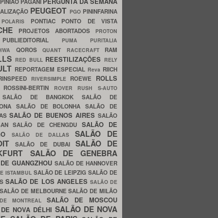
PERGUNTA DA SEMANA
PINIÃO
PAGANI
PEUGEOT
ALIZAÇÃO
PININFARINA
PGO
S
PONTIAC
PONTO DE VISTA
POLARIS
SCHE
PROJETOS ABORTADOS
PROTON
A
PUBLIEDITORIAL
PUMA
PURITALIA
QOROS
RAM
GHWA
QUANT
RACECRAFT
LLS
REESTILIZAÇÕES
RED BULL
RELY
ULT
REPORTAGEM ESPECIAL
RIICH
Reva
ROLLS
RINSPEED
ROEWE
RIVERSIMPLE
E
ROSSINI-BERTIN
ROVER
RUSH
S-AUTO
B
SALÃO DE BANGKOK
SALÃO DE
LONA
SALÃO DE BOLONHA
SALÃO DE
SALÃO DE BUENOS AIRES
LAS
SALÃO
SALÃO DE
SAN
SALÃO DE CHENGDU
SALÃO DE
AGO
SALÃO DE DALLAS
OIT
SALÃO DE
SALÃO DE DUBAI
NKFURT
SALÃO DE GENEBRA
 DE GUANGZHOU
SALÃO DE HANNOVER
SALÃO DE LEIPZIG
SALÃO DE
E ISTAMBUL
SALÃO DE LOS ANGELES
ES
SALÃO DE
SALÃO DE MELBOURNE
SALÃO DE MILÃO
SALÃO DE MOSCOU
 DE MONTREAL
SALÃO DE NOVA
 DE NOVA DÉLHI