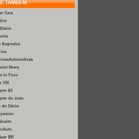
TE TAMBÉM
he Cars
Giro
Diário
olis
s Segredos
zine
ricesAutomotivas
oint News
s In Foco
a 100
gem 83
gem do João
 do Décio
rpasion
ânsito
onAuto
Gear BR