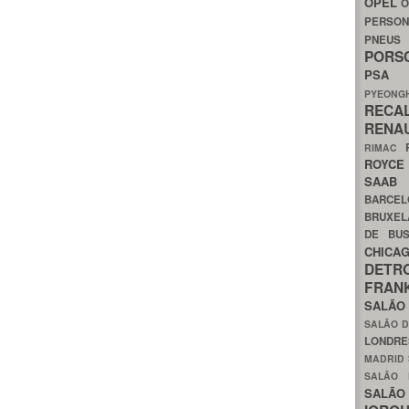
OPEL
O
PERSON
PNEU
POR
PS
PYEON
RECA
RENA
RIMAC
ROYC
SAA
BARCE
BRUXE
DE BU
CHIC
DETR
FRA
SALÃO
SALÃO D
LONDR
MADRID
SALÃO
SALÃO