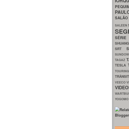
IORQ
PEQU
PAUL
SALÃ
SALEEN
SEG
SÉRI
SHUAN
SRT
SUNDO
T
TAGAZ
TESLA
TOURIN
TRÂNSI
VEECO
V
VIDE
WARTB
YOGOM