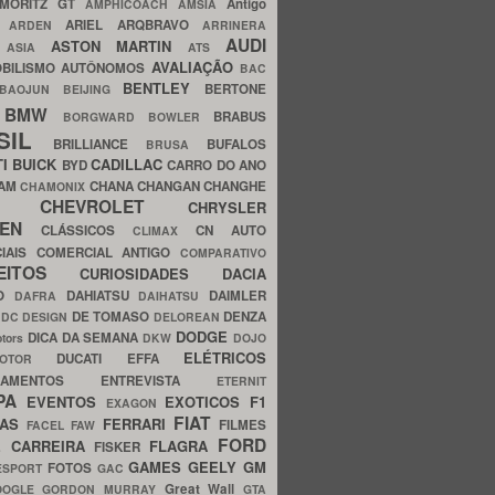
MORITZ GT
Antigo
AMPHICOACH
AMSIA
ARIEL
ARQBRAVO
A
ARDEN
ARRINERA
AUDI
ASTON MARTIN
O
ASIA
ATS
AVALIAÇÃO
BILISMO
AUTÔNOMOS
BAC
BENTLEY
BERTONE
BAOJUN
BEIJING
BMW
BRABUS
A
BORGWARD
BOWLER
SIL
BRILLIANCE
BUFALOS
BRUSA
TI
BUICK
CADILLAC
BYD
CARRO DO ANO
HAM
CHANA
CHANGAN
CHANGHE
CHAMONIX
CHEVROLET
ERY
CHRYSLER
ROEN
CLÁSSICOS
CN AUTO
CLIMAX
CIAIS
COMERCIAL ANTIGO
COMPARATIVO
CEITOS
CURIOSIDADES
DACIA
OO
DAHIATSU
DAIMLER
DAFRA
DAIHATSU
N
DE TOMASO
DENZA
DC DESIGN
DELOREAN
DODGE
DICA DA SEMANA
otors
DKW
DOJO
ELÉTRICOS
DUCATI
EFFA
MOTOR
ACAMENTOS
ENTREVISTA
ETERNIT
PA
EVENTOS
EXOTICOS
F1
EXAGON
FIAT
CAS
FERRARI
FILMES
FACEL
FAW
FORD
E CARREIRA
FLAGRA
FISKER
GAMES
GEELY
GM
FOTOS
ESPORT
GAC
Great Wall
OOGLE
GORDON MURRAY
GTA