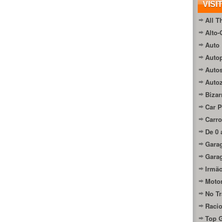
VISI
All T
Alto-
Auto 
Autop
Auto
Auto
Bizar
Car P
Carro
De 0 
Gara
Gara
Irmão
Moto
No Tr
Raci
Top 