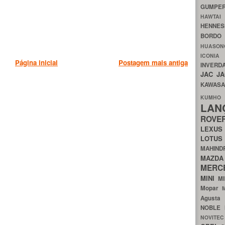
GUMP
HAWTA
HENNE
BORDO
HUASO
ICON
Página inicial
Postagem mais antiga
INVERD
JAC
J
KAWAS
KU
LA
ROV
LEXU
LOTU
MAHIN
MA
MERC
MINI
M
Mopar
Agust
NOBLE
NOVITE