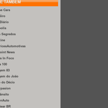
TE TAMBÉM
he Cars
Giro
Diário
olis
s Segredos
zine
ricesAutomotivas
oint News
s In Foco
a 100
gem 83
gem do João
 do Décio
rpasion
ânsito
onAuto
Gear BR