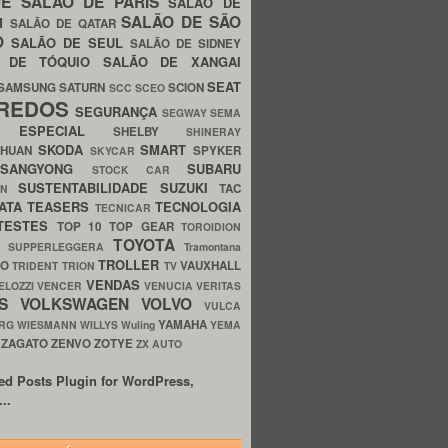
UE
SALÃO DE PARIS
SALÃO DE
SALÃO DE SÃO
IM
SALÃO DE QATAR
O
SALÃO DE SEUL
SALÃO DE SIDNEY
O DE TÓQUIO
SALÃO DE XANGAI
SEAT
SAMSUNG
SATURN
SCION
SCC
SCEO
REDOS
SEGURANÇA
SEGWAY
SEMA
E ESPECIAL
SHELBY
SHINERAY
SKODA
SMART
GHUAN
SPYKER
SKYCAR
SSANGYONG
SUBARU
STOCK CAR
SUSTENTABILIDADE
SUZUKI
TAC
WN
ATA
TEASERS
TECNOLOGIA
TECNICAR
TESTES
TOP 10
TOP GEAR
TOROIDION
TOYOTA
G SUPPERLEGGERA
Tramontana
TROLLER
TO
VAUXHALL
TRIDENT
TRION
TV
VENDAS
ELOZZI
VENCER
VENUCIA
VERITAS
OS
VOLKSWAGEN
VOLVO
VULCA
YAMAHA
URG
WIESMANN
WILLYS
Wuling
YEMA
ZAGATO
ZENVO
ZOTYE
O
ZX AUTO