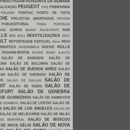
PERGUNTA DA SEMANA
PINIÃO
PAGANI
PEUGEOT
ALIZAÇÃO
PININFARINA
PGO
S
PONTIAC
PONTO DE VISTA
POLARIS
SCHE
PROJETOS ABORTADOS
PROTON
A
PUBLIEDITORIAL
PUMA
PURITALIA
QOROS
RAM
GHWA
QUANT
RACECRAFT
LLS
REESTILIZAÇÕES
RED BULL
RELY
ULT
REPORTAGEM ESPECIAL
RIICH
Reva
ROLLS
RINSPEED
ROEWE
RIVERSIMPLE
E
ROSSINI-BERTIN
ROVER
RUSH
S-AUTO
B
SALÃO DE BANGKOK
SALÃO DE
LONA
SALÃO DE BOLONHA
SALÃO DE
SALÃO DE BUENOS AIRES
LAS
SALÃO
SALÃO DE
SAN
SALÃO DE CHENGDU
SALÃO DE
AGO
SALÃO DE DALLAS
OIT
SALÃO DE
SALÃO DE DUBAI
NKFURT
SALÃO DE GENEBRA
 DE GUANGZHOU
SALÃO DE HANNOVER
SALÃO DE LEIPZIG
SALÃO DE
E ISTAMBUL
SALÃO DE LOS ANGELES
ES
SALÃO DE
SALÃO DE MELBOURNE
SALÃO DE MILÃO
SALÃO DE MOSCOU
 DE MONTREAL
SALÃO DE NOVA
 DE NOVA DÉLHI