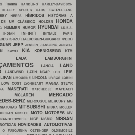
ERT
Haima
HANDLING
HARLEY-DAVIDSON
I
HEALEY SPORTS CARS SWITZERLAND
HÍBRIDOS
SSEY
HISTÓRIAS A
HERPA
HONDA
 DE UM CLÁSSICO
HOLDEN
HYUNDAI
HUMMER
HUMOR
NG
I.D.E.A.
INFINITI
IA
INDIAN
INITIALE PARIS
ADES
ISUZU
ITALDESIGN-GIUGIARO
IVECO
AGUAR
JEEP
JENSEN
JIANGLING
JONWAY
KIA
KOENIGSEGG
AKI
KTM
KAWEI
LADA
LAMBORGHINI
MHO
NÇAMENTOS
LAND
LANCIA
ER
LEIS
LANDWIND
LATIN NCAP
LCC
S
LIFAN
LINCOLN
LIMOUSINE
LIVROS
LOBINI
S
LOW COST
MAGNA STEYR
LYONHEART
MASERATI
DRA
MAYBACH
MATCHEDJE
MERCADO
ZDA
MCLAREN
EDES-BENZ
MERCOSUL
MERCURY
MG
MITSUBISHI
INIATURAS
MIURA
MOLLER
MOTO
MOTORES
MV
MORGAN
MOSLER
NISSAN
a
NICE
NISMO
NANOFLOWCELL
NOVIDADES AUTOMOTIVAS
NOTÍCIAS
C
O FUSQUINHA
OETTINGER
OLDSMOBILE