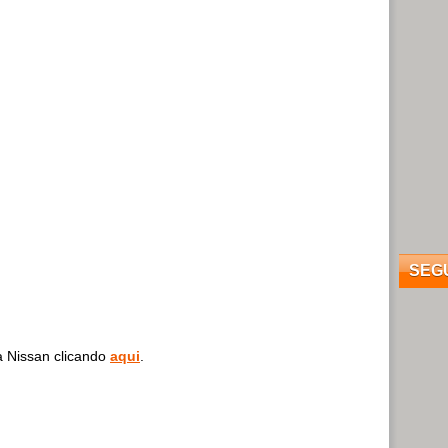
SEG
da Nissan clicando
aqui
.