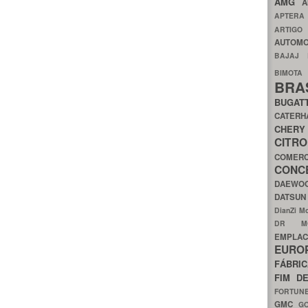
AMG
A
APTER
ARTIG
AUTOMO
BAJAJ
BIMOT
BRA
BUGAT
CATER
CH
CIT
COMER
CON
DAEW
DATSU
DianZi M
DR 
EMPL
EURO
FÁBRI
FIM D
FORTUN
GMC
G