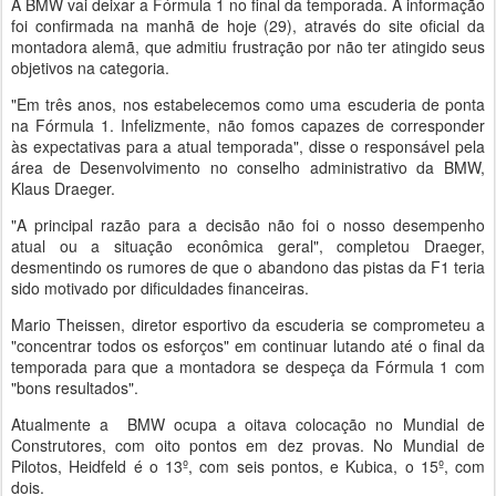
A BMW vai deixar a Fórmula 1 no final da temporada. A informação
foi confirmada na manhã de hoje (29), através do site oficial da
montadora alemã, que admitiu frustração por não ter atingido seus
objetivos na categoria.
"Em três anos, nos estabelecemos como uma escuderia de ponta
na Fórmula 1. Infelizmente, não fomos capazes de corresponder
às expectativas para a atual temporada", disse o responsável pela
área de Desenvolvimento no conselho administrativo da BMW,
Klaus Draeger.
"A principal razão para a decisão não foi o nosso desempenho
atual ou a situação econômica geral", completou Draeger,
desmentindo os rumores de que o abandono das pistas da F1 teria
sido motivado por dificuldades financeiras.
Mario Theissen, diretor esportivo da escuderia se comprometeu a
"concentrar todos os esforços" em continuar lutando até o final da
temporada para que a montadora se despeça da Fórmula 1 com
"bons resultados".
Atualmente a BMW ocupa a oitava colocação no Mundial de
Construtores, com oito pontos em dez provas. No Mundial de
Pilotos, Heidfeld é o 13º, com seis pontos, e Kubica, o 15º, com
dois.