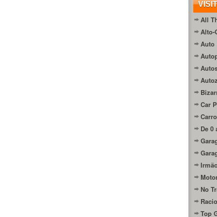
VISI
All T
Alto-
Auto 
Autop
Auto
Auto
Bizar
Car P
Carro
De 0 
Gara
Gara
Irmão
Moto
No Tr
Raci
Top 