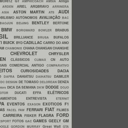
MORITZ GT
Antigo
AMPHICOACH
AMSIA
ARIEL
ARQBRAVO
A
ARDEN
ARRINERA
AUDI
ASTON MARTIN
O
ASIA
ATS
AVALIAÇÃO
BILISMO
AUTÔNOMOS
BAC
BENTLEY
BERTONE
BAOJUN
BEIJING
BMW
BRABUS
A
BORGWARD
BOWLER
SIL
BRILLIANCE
BUFALOS
BRUSA
TI
BUICK
CADILLAC
BYD
CARRO DO ANO
HAM
CHANA
CHANGAN
CHANGHE
CHAMONIX
CHEVROLET
ERY
CHRYSLER
ROEN
CLÁSSICOS
CN AUTO
CLIMAX
CIAIS
COMERCIAL ANTIGO
COMPARATIVO
CEITOS
CURIOSIDADES
DACIA
OO
DAHIATSU
DAIMLER
DAFRA
DAIHATSU
N
DE TOMASO
DENZA
DC DESIGN
DELOREAN
DODGE
DICA DA SEMANA
otors
DKW
DOJO
ELÉTRICOS
DUCATI
EFFA
MOTOR
ACAMENTOS
ENTREVISTA
ETERNIT
PA
EVENTOS
EXOTICOS
F1
EXAGON
FIAT
CAS
FERRARI
FILMES
FACEL
FAW
FORD
E CARREIRA
FLAGRA
FISKER
GAMES
GEELY
GM
FOTOS
ESPORT
GAC
Great Wall
OOGLE
GORDON MURRAY
GTA