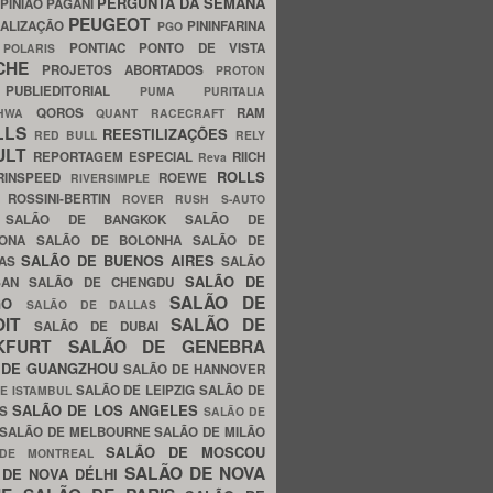
PERGUNTA DA SEMANA
PINIÃO
PAGANI
PEUGEOT
ALIZAÇÃO
PININFARINA
PGO
S
PONTIAC
PONTO DE VISTA
POLARIS
SCHE
PROJETOS ABORTADOS
PROTON
A
PUBLIEDITORIAL
PUMA
PURITALIA
QOROS
RAM
GHWA
QUANT
RACECRAFT
LLS
REESTILIZAÇÕES
RED BULL
RELY
ULT
REPORTAGEM ESPECIAL
RIICH
Reva
ROLLS
RINSPEED
ROEWE
RIVERSIMPLE
E
ROSSINI-BERTIN
ROVER
RUSH
S-AUTO
B
SALÃO DE BANGKOK
SALÃO DE
LONA
SALÃO DE BOLONHA
SALÃO DE
SALÃO DE BUENOS AIRES
LAS
SALÃO
SALÃO DE
SAN
SALÃO DE CHENGDU
SALÃO DE
AGO
SALÃO DE DALLAS
OIT
SALÃO DE
SALÃO DE DUBAI
NKFURT
SALÃO DE GENEBRA
 DE GUANGZHOU
SALÃO DE HANNOVER
SALÃO DE LEIPZIG
SALÃO DE
E ISTAMBUL
SALÃO DE LOS ANGELES
ES
SALÃO DE
SALÃO DE MELBOURNE
SALÃO DE MILÃO
SALÃO DE MOSCOU
 DE MONTREAL
SALÃO DE NOVA
 DE NOVA DÉLHI