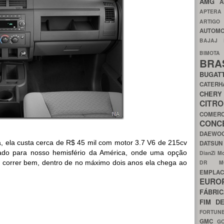
AMG
A
APTER
ARTIG
AUTOMO
BAJAJ
BIMOT
BRA
BUGAT
CATER
CH
CIT
COMER
CON
DAEW
, ela custa cerca de R$ 45 mil com motor 3.7 V6 de 215cv
DATSU
rado para nosso hemisfério da América, onde uma opção
DianZi M
o correr bem, dentro de no máximo dois anos ela chega ao
DR 
EMPL
EURO
FÁBRI
FIM D
FORTUN
GMC
G