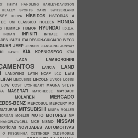
ERT
Haima
HANDLING
HARLEY-DAVIDSON
I
HEALEY SPORTS CARS SWITZERLAND
HÍBRIDOS
SSEY
HISTÓRIAS A
HERPA
HONDA
 DE UM CLÁSSICO
HOLDEN
HYUNDAI
HUMMER
HUMOR
NG
I.D.E.A.
INFINITI
IA
INDIAN
INITIALE PARIS
ADES
ISUZU
ITALDESIGN-GIUGIARO
IVECO
AGUAR
JEEP
JENSEN
JIANGLING
JONWAY
KIA
KOENIGSEGG
AKI
KTM
KAWEI
LADA
LAMBORGHINI
MHO
NÇAMENTOS
LAND
LANCIA
ER
LEIS
LANDWIND
LATIN NCAP
LCC
S
LIFAN
LINCOLN
LIMOUSINE
LIVROS
LOBINI
S
LOW COST
MAGNA STEYR
LYONHEART
MASERATI
DRA
MAYBACH
MATCHEDJE
MERCADO
ZDA
MCLAREN
EDES-BENZ
MERCOSUL
MERCURY
MG
MITSUBISHI
INIATURAS
MIURA
MOLLER
MOTO
MOTORES
MV
MORGAN
MOSLER
NISSAN
a
NICE
NISMO
NANOFLOWCELL
NOVIDADES AUTOMOTIVAS
NOTÍCIAS
C
O FUSQUINHA
OETTINGER
OLDSMOBILE