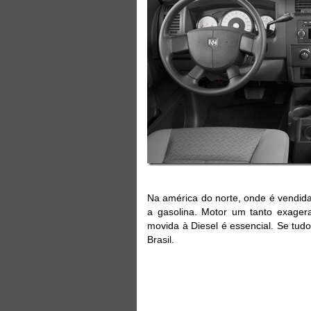
Na américa do norte, onde é vendida
a gasolina. Motor um tanto exage
movida à Diesel é essencial. Se tud
Brasil.