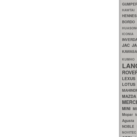
GUMP
HAWTA
HENNE
BORDO
HUASO
ICON
INVERD
JAC
J
KAWAS
KU
LA
ROV
LEXU
LOTU
MAHIN
MA
MERC
MINI
M
Mopar
Agust
NOBLE
NOVITE