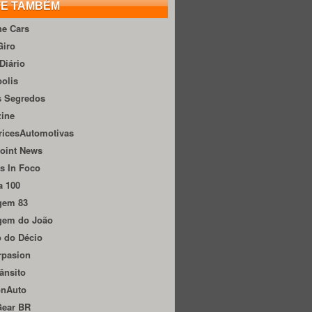
TE TAMBÉM
he Cars
Giro
Diário
olis
s Segredos
zine
ricesAutomotivas
oint News
s In Foco
a 100
gem 83
gem do João
 do Décio
rpasion
ânsito
onAuto
Gear BR