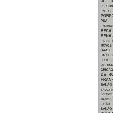
OPEL
O
PERSON
PNEU
POR
PS
PYEON
RECA
RENA
RIMAC
ROYC
SAA
BARCE
BRUXE
DE BU
CHIC
DETR
FRA
SALÃO
SALÃO D
LONDR
MADRID
SALÃO
SALÃO