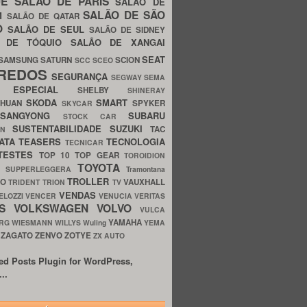
UE
SALÃO DE PARIS
SALÃO DE
SALÃO DE SÃO
IM
SALÃO DE QATAR
O
SALÃO DE SEUL
SALÃO DE SIDNEY
O DE TÓQUIO
SALÃO DE XANGAI
SEAT
SAMSUNG
SATURN
SCION
SCC
SCEO
REDOS
SEGURANÇA
SEGWAY
SEMA
E ESPECIAL
SHELBY
SHINERAY
SKODA
SMART
GHUAN
SPYKER
SKYCAR
SSANGYONG
SUBARU
STOCK CAR
SUSTENTABILIDADE
SUZUKI
TAC
WN
ATA
TEASERS
TECNOLOGIA
TECNICAR
TESTES
TOP 10
TOP GEAR
TOROIDION
TOYOTA
G SUPPERLEGGERA
Tramontana
TROLLER
TO
VAUXHALL
TRIDENT
TRION
TV
VENDAS
ELOZZI
VENCER
VENUCIA
VERITAS
OS
VOLKSWAGEN
VOLVO
VULCA
YAMAHA
URG
WIESMANN
WILLYS
Wuling
YEMA
ZAGATO
ZENVO
ZOTYE
O
ZX AUTO