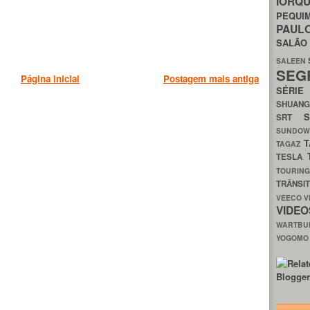
IORQ
PEQU
PAUL
SALÃ
SALEEN
SEG
Página inicial
Postagem mais antiga
SÉRI
SHUAN
SRT
SUNDO
T
TAGAZ
TESLA
TOURIN
TRÂNSI
VEECO
V
VIDE
WARTB
YOGOM