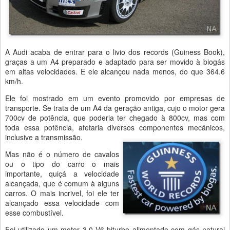
A Audi acaba de entrar para o livio dos records (Guiness Book),
graças a um A4 preparado e adaptado para ser movido à biogás
em altas velocidades. E ele alcançou nada menos, do que 364.6
km/h.
Ele foi mostrado em um evento promovido por empresas de
transporte. Se trata de um A4 da geração antiga, cujo o motor gera
700cv de potência, que poderia ter chegado à 800cv, mas com
toda essa potência, afetaria diversos componentes mecânicos,
inclusive a transmissão.
Mas não é o número de cavalos
ou o tipo do carro o mais
importante, quiçá a velocidade
alcançada, que é comum à alguns
carros. O mais incrivel, foi ele ter
alcançado essa velocidade com
esse combustível.
Foi utilizado um motor 3.0 V6 biturbo alimentado com gás natural