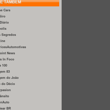
TE TAMBÉM
he Cars
Giro
Diário
olis
s Segredos
zine
ricesAutomotivas
oint News
s In Foco
a 100
gem 83
gem do João
 do Décio
rpasion
ânsito
onAuto
Gear BR