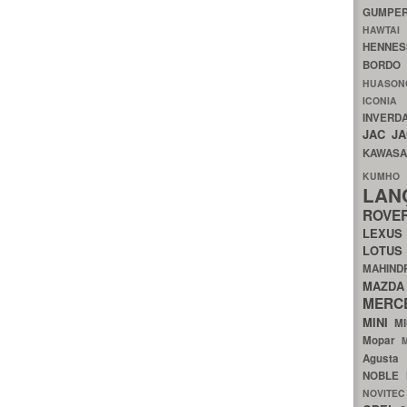
GUMP
HAWTA
HENNE
BORDO
HUASO
ICON
INVERD
JAC
J
KAWAS
KU
LA
ROV
LEXU
LOTU
MAHIN
MA
MERC
MINI
M
Mopar
Agust
NOBLE
NOVITE