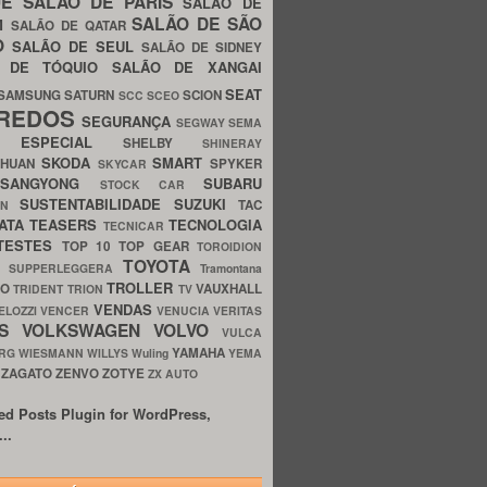
UE
SALÃO DE PARIS
SALÃO DE
SALÃO DE SÃO
IM
SALÃO DE QATAR
O
SALÃO DE SEUL
SALÃO DE SIDNEY
O DE TÓQUIO
SALÃO DE XANGAI
SEAT
SAMSUNG
SATURN
SCION
SCC
SCEO
REDOS
SEGURANÇA
SEGWAY
SEMA
E ESPECIAL
SHELBY
SHINERAY
SKODA
SMART
GHUAN
SPYKER
SKYCAR
SSANGYONG
SUBARU
STOCK CAR
SUSTENTABILIDADE
SUZUKI
TAC
WN
ATA
TEASERS
TECNOLOGIA
TECNICAR
TESTES
TOP 10
TOP GEAR
TOROIDION
TOYOTA
G SUPPERLEGGERA
Tramontana
TROLLER
TO
VAUXHALL
TRIDENT
TRION
TV
VENDAS
ELOZZI
VENCER
VENUCIA
VERITAS
OS
VOLKSWAGEN
VOLVO
VULCA
YAMAHA
URG
WIESMANN
WILLYS
Wuling
YEMA
ZAGATO
ZENVO
ZOTYE
O
ZX AUTO