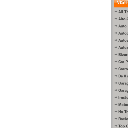
VISI
All T
Alto-
Auto 
Autop
Auto
Auto
Bizar
Car P
Carro
De 0 
Gara
Gara
Irmão
Moto
No Tr
Raci
Top 