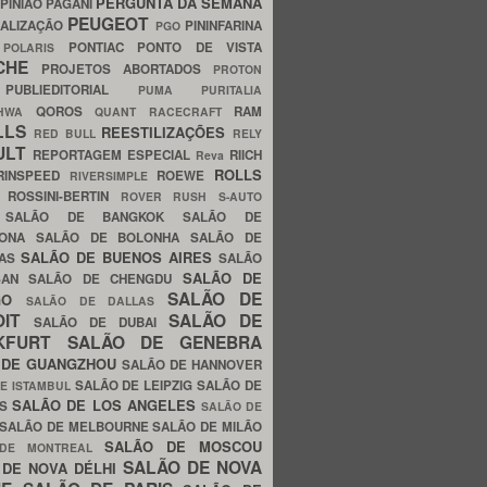
PERGUNTA DA SEMANA
PINIÃO
PAGANI
PEUGEOT
ALIZAÇÃO
PININFARINA
PGO
S
PONTIAC
PONTO DE VISTA
POLARIS
SCHE
PROJETOS ABORTADOS
PROTON
A
PUBLIEDITORIAL
PUMA
PURITALIA
QOROS
RAM
GHWA
QUANT
RACECRAFT
LLS
REESTILIZAÇÕES
RED BULL
RELY
ULT
REPORTAGEM ESPECIAL
RIICH
Reva
ROLLS
RINSPEED
ROEWE
RIVERSIMPLE
E
ROSSINI-BERTIN
ROVER
RUSH
S-AUTO
B
SALÃO DE BANGKOK
SALÃO DE
LONA
SALÃO DE BOLONHA
SALÃO DE
SALÃO DE BUENOS AIRES
LAS
SALÃO
SALÃO DE
SAN
SALÃO DE CHENGDU
SALÃO DE
AGO
SALÃO DE DALLAS
OIT
SALÃO DE
SALÃO DE DUBAI
NKFURT
SALÃO DE GENEBRA
 DE GUANGZHOU
SALÃO DE HANNOVER
SALÃO DE LEIPZIG
SALÃO DE
E ISTAMBUL
SALÃO DE LOS ANGELES
ES
SALÃO DE
SALÃO DE MELBOURNE
SALÃO DE MILÃO
SALÃO DE MOSCOU
 DE MONTREAL
SALÃO DE NOVA
 DE NOVA DÉLHI