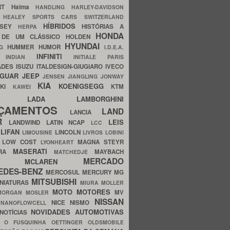
ERT
Haima
HANDLING
HARLEY-DAVIDSON
I
HEALEY SPORTS CARS SWITZERLAND
HÍBRIDOS
SSEY
HISTÓRIAS A
HERPA
HONDA
 DE UM CLÁSSICO
HOLDEN
HYUNDAI
HUMMER
HUMOR
NG
I.D.E.A.
INFINITI
IA
INDIAN
INITIALE PARIS
ADES
ISUZU
ITALDESIGN-GIUGIARO
IVECO
AGUAR
JEEP
JENSEN
JIANGLING
JONWAY
KIA
KOENIGSEGG
AKI
KTM
KAWEI
LADA
LAMBORGHINI
MHO
NÇAMENTOS
LAND
LANCIA
ER
LEIS
LANDWIND
LATIN NCAP
LCC
S
LIFAN
LINCOLN
LIMOUSINE
LIVROS
LOBINI
S
LOW COST
MAGNA STEYR
LYONHEART
MASERATI
DRA
MAYBACH
MATCHEDJE
MERCADO
ZDA
MCLAREN
EDES-BENZ
MERCOSUL
MERCURY
MG
MITSUBISHI
INIATURAS
MIURA
MOLLER
MOTO
MOTORES
MV
MORGAN
MOSLER
NISSAN
a
NICE
NISMO
NANOFLOWCELL
NOVIDADES AUTOMOTIVAS
NOTÍCIAS
C
O FUSQUINHA
OETTINGER
OLDSMOBILE