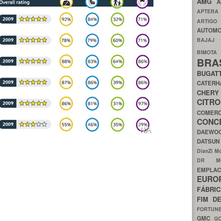
AMG
A
APTER
ARTIG
AUTOMO
BAJAJ
BIMOT
BRA
BUGAT
CATER
CH
CIT
COMER
CON
DAEW
DATSU
DianZi M
DR 
EMPL
EURO
FÁBRI
FIM D
FORTUN
GMC
G