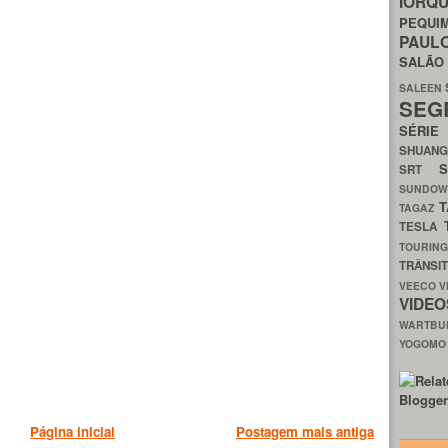
IORQ
PEQU
PAUL
SALÃ
SALEEN
SEG
SÉRI
SHUAN
SRT
SUNDO
T
TAGAZ
TESLA
TOURIN
TRÂNSI
VEECO
V
VIDE
WARTB
YOGOM
Página inicial
Postagem mais antiga