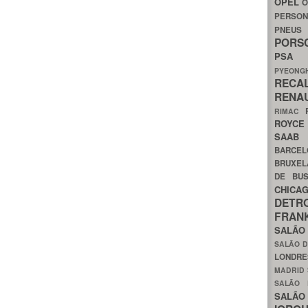
OPEL
O
PERSON
PNEU
POR
PS
PYEON
RECA
RENA
RIMAC
ROYC
SAA
BARCE
BRUXE
DE BU
CHIC
DETR
FRA
SALÃO
SALÃO D
LONDR
MADRID
SALÃO
SALÃO