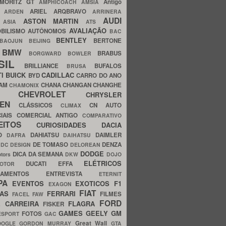
MORITZ GT
Antigo
AMPHICOACH
AMSIA
ARIEL
ARQBRAVO
A
ARDEN
ARRINERA
AUDI
ASTON MARTIN
O
ASIA
ATS
AVALIAÇÃO
BILISMO
AUTÔNOMOS
BAC
BENTLEY
BERTONE
BAOJUN
BEIJING
BMW
BRABUS
A
BORGWARD
BOWLER
SIL
BRILLIANCE
BUFALOS
BRUSA
TI
BUICK
CADILLAC
BYD
CARRO DO ANO
HAM
CHANA
CHANGAN
CHANGHE
CHAMONIX
CHEVROLET
ERY
CHRYSLER
ROEN
CLÁSSICOS
CN AUTO
CLIMAX
CIAIS
COMERCIAL ANTIGO
COMPARATIVO
CEITOS
CURIOSIDADES
DACIA
OO
DAHIATSU
DAIMLER
DAFRA
DAIHATSU
N
DE TOMASO
DENZA
DC DESIGN
DELOREAN
DODGE
DICA DA SEMANA
otors
DKW
DOJO
ELÉTRICOS
DUCATI
EFFA
MOTOR
ACAMENTOS
ENTREVISTA
ETERNIT
PA
EVENTOS
EXOTICOS
F1
EXAGON
FIAT
CAS
FERRARI
FILMES
FACEL
FAW
FORD
E CARREIRA
FLAGRA
FISKER
GAMES
GEELY
GM
FOTOS
ESPORT
GAC
Great Wall
OOGLE
GORDON MURRAY
GTA