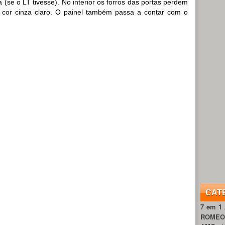
a (se o LT tivesse). No interior os forros das portas perdem
na cor cinza claro. O painel também passa a contar com o
CAT
7 em 1
ROME