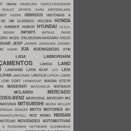
ERT
Haima
HANDLING
HARLEY-DAVIDSON
I
HEALEY SPORTS CARS SWITZERLAND
HÍBRIDOS
SSEY
HISTÓRIAS A
HERPA
HONDA
 DE UM CLÁSSICO
HOLDEN
HYUNDAI
HUMMER
HUMOR
NG
I.D.E.A.
INFINITI
IA
INDIAN
INITIALE PARIS
ADES
ISUZU
ITALDESIGN-GIUGIARO
IVECO
AGUAR
JEEP
JENSEN
JIANGLING
JONWAY
KIA
KOENIGSEGG
AKI
KTM
KAWEI
LADA
LAMBORGHINI
MHO
NÇAMENTOS
LAND
LANCIA
ER
LEIS
LANDWIND
LATIN NCAP
LCC
S
LIFAN
LINCOLN
LIMOUSINE
LIVROS
LOBINI
S
LOW COST
MAGNA STEYR
LYONHEART
MASERATI
DRA
MAYBACH
MATCHEDJE
MERCADO
ZDA
MCLAREN
EDES-BENZ
MERCOSUL
MERCURY
MG
MITSUBISHI
INIATURAS
MIURA
MOLLER
MOTO
MOTORES
MV
MORGAN
MOSLER
NISSAN
a
NICE
NISMO
NANOFLOWCELL
NOVIDADES AUTOMOTIVAS
NOTÍCIAS
C
O FUSQUINHA
OETTINGER
OLDSMOBILE