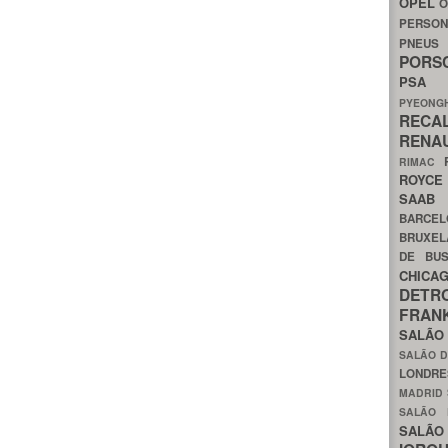
OPEL
O
PERSON
PNEU
POR
PS
PYEON
RECA
RENA
RIMAC
ROYC
SAA
BARCE
BRUXE
DE BU
CHIC
DETR
FRA
SALÃO
SALÃO D
LONDR
MADRID
SALÃO
SALÃO