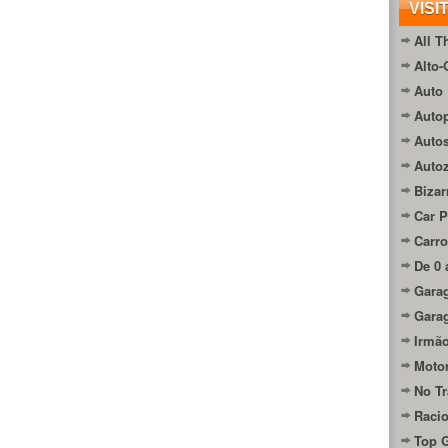
VISI
All T
Alto-
Auto 
Autop
Auto
Auto
Bizar
Car P
Carro
De 0 
Gara
Gara
Irmão
Moto
No Tr
Raci
Top 