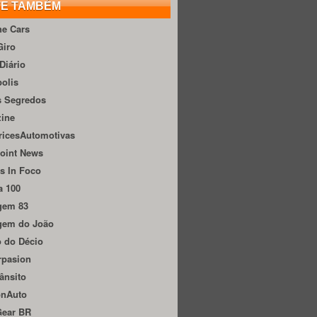
TE TAMBÉM
he Cars
Giro
Diário
olis
s Segredos
zine
ricesAutomotivas
oint News
s In Foco
a 100
gem 83
gem do João
 do Décio
rpasion
ânsito
onAuto
Gear BR