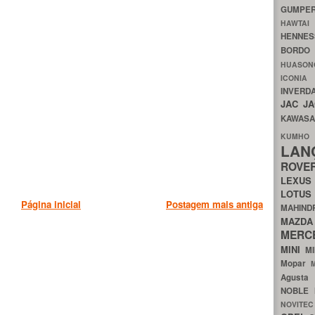
GUMP
HAWTA
HENNE
BORDO
HUASO
ICON
INVERD
JAC
J
KAWAS
KU
LA
ROV
LEXU
LOTU
Página inicial
Postagem mais antiga
MAHIN
MA
MERC
MINI
M
Mopar
Agust
NOBLE
NOVITE