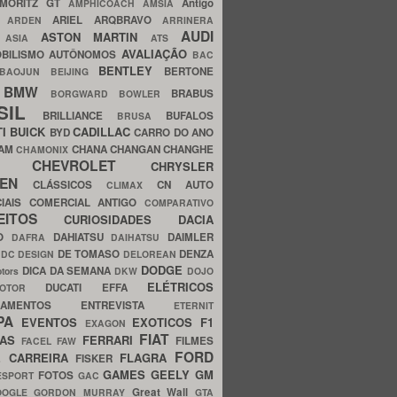
MORITZ GT
Antigo
AMPHICOACH
AMSIA
ARIEL
ARQBRAVO
A
ARDEN
ARRINERA
AUDI
ASTON MARTIN
O
ASIA
ATS
AVALIAÇÃO
BILISMO
AUTÔNOMOS
BAC
BENTLEY
BERTONE
BAOJUN
BEIJING
BMW
BRABUS
A
BORGWARD
BOWLER
SIL
BRILLIANCE
BUFALOS
BRUSA
TI
BUICK
CADILLAC
BYD
CARRO DO ANO
HAM
CHANA
CHANGAN
CHANGHE
CHAMONIX
CHEVROLET
ERY
CHRYSLER
ROEN
CLÁSSICOS
CN AUTO
CLIMAX
CIAIS
COMERCIAL ANTIGO
COMPARATIVO
CEITOS
CURIOSIDADES
DACIA
OO
DAHIATSU
DAIMLER
DAFRA
DAIHATSU
N
DE TOMASO
DENZA
DC DESIGN
DELOREAN
DODGE
DICA DA SEMANA
otors
DKW
DOJO
ELÉTRICOS
DUCATI
EFFA
MOTOR
ACAMENTOS
ENTREVISTA
ETERNIT
PA
EVENTOS
EXOTICOS
F1
EXAGON
FIAT
CAS
FERRARI
FILMES
FACEL
FAW
FORD
E CARREIRA
FLAGRA
FISKER
GAMES
GEELY
GM
FOTOS
ESPORT
GAC
Great Wall
OOGLE
GORDON MURRAY
GTA