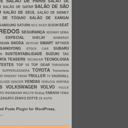
UE
SALÃO DE PARIS
SALÃO DE
SALÃO DE SÃO
IM
SALÃO DE QATAR
O
SALÃO DE SEUL
SALÃO DE SIDNEY
O DE TÓQUIO
SALÃO DE XANGAI
SEAT
SAMSUNG
SATURN
SCION
SCC
SCEO
REDOS
SEGURANÇA
SEGWAY
SEMA
E ESPECIAL
SHELBY
SHINERAY
SKODA
SMART
GHUAN
SPYKER
SKYCAR
SSANGYONG
SUBARU
STOCK CAR
SUSTENTABILIDADE
SUZUKI
TAC
WN
ATA
TEASERS
TECNOLOGIA
TECNICAR
TESTES
TOP 10
TOP GEAR
TOROIDION
TOYOTA
G SUPPERLEGGERA
Tramontana
TROLLER
TO
VAUXHALL
TRIDENT
TRION
TV
VENDAS
ELOZZI
VENCER
VENUCIA
VERITAS
OS
VOLKSWAGEN
VOLVO
VULCA
YAMAHA
URG
WIESMANN
WILLYS
Wuling
YEMA
ZAGATO
ZENVO
ZOTYE
O
ZX AUTO