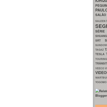
IORQ
PEQU
PAUL
SALÃ
SALEEN
SEG
SÉRI
SHUAN
SRT
SUNDO
T
TAGAZ
TESLA
TOURIN
TRÂNSI
VEECO
V
VIDE
WARTB
YOGOM