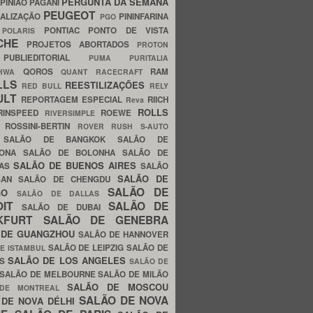
PERGUNTA DA SEMANA
PINIÃO
PAGANI
PEUGEOT
ALIZAÇÃO
PININFARINA
PGO
S
PONTIAC
PONTO DE VISTA
POLARIS
SCHE
PROJETOS ABORTADOS
PROTON
A
PUBLIEDITORIAL
PUMA
PURITALIA
QOROS
RAM
GHWA
QUANT
RACECRAFT
LLS
REESTILIZAÇÕES
RED BULL
RELY
ULT
REPORTAGEM ESPECIAL
RIICH
Reva
ROLLS
RINSPEED
ROEWE
RIVERSIMPLE
E
ROSSINI-BERTIN
ROVER
RUSH
S-AUTO
B
SALÃO DE BANGKOK
SALÃO DE
LONA
SALÃO DE BOLONHA
SALÃO DE
SALÃO DE BUENOS AIRES
LAS
SALÃO
SALÃO DE
SAN
SALÃO DE CHENGDU
SALÃO DE
AGO
SALÃO DE DALLAS
OIT
SALÃO DE
SALÃO DE DUBAI
NKFURT
SALÃO DE GENEBRA
 DE GUANGZHOU
SALÃO DE HANNOVER
SALÃO DE LEIPZIG
SALÃO DE
E ISTAMBUL
SALÃO DE LOS ANGELES
ES
SALÃO DE
SALÃO DE MELBOURNE
SALÃO DE MILÃO
SALÃO DE MOSCOU
 DE MONTREAL
SALÃO DE NOVA
 DE NOVA DÉLHI