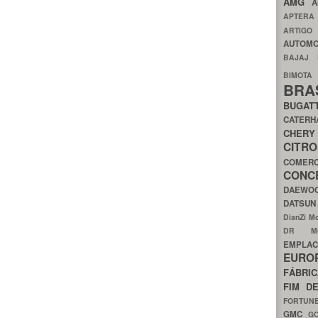
AMG
A
APTER
ARTIG
AUTOMO
BAJAJ
BIMOT
BRA
BUGAT
CATER
CH
CIT
COMER
CON
DAEW
DATSU
DianZi M
DR 
EMPL
EURO
FÁBRI
FIM D
FORTUN
GMC
G