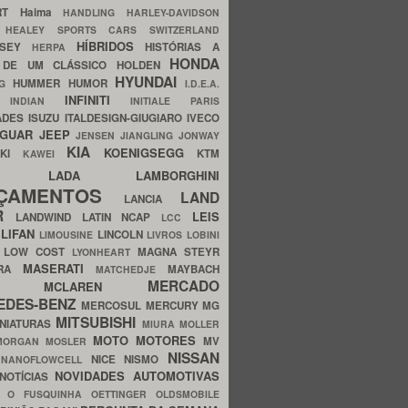
ERT
Haima
HANDLING
HARLEY-DAVIDSON
I
HEALEY SPORTS CARS SWITZERLAND
HÍBRIDOS
SSEY
HISTÓRIAS A
HERPA
HONDA
 DE UM CLÁSSICO
HOLDEN
HYUNDAI
HUMMER
HUMOR
NG
I.D.E.A.
INFINITI
IA
INDIAN
INITIALE PARIS
ADES
ISUZU
ITALDESIGN-GIUGIARO
IVECO
AGUAR
JEEP
JENSEN
JIANGLING
JONWAY
KIA
KOENIGSEGG
AKI
KTM
KAWEI
LADA
LAMBORGHINI
MHO
NÇAMENTOS
LAND
LANCIA
ER
LEIS
LANDWIND
LATIN NCAP
LCC
S
LIFAN
LINCOLN
LIMOUSINE
LIVROS
LOBINI
S
LOW COST
MAGNA STEYR
LYONHEART
MASERATI
DRA
MAYBACH
MATCHEDJE
MERCADO
ZDA
MCLAREN
EDES-BENZ
MERCOSUL
MERCURY
MG
MITSUBISHI
INIATURAS
MIURA
MOLLER
MOTO
MOTORES
MV
MORGAN
MOSLER
NISSAN
a
NICE
NISMO
NANOFLOWCELL
NOVIDADES AUTOMOTIVAS
NOTÍCIAS
C
O FUSQUINHA
OETTINGER
OLDSMOBILE