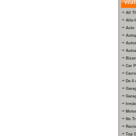
VISI
All T
Alto-
Auto 
Autop
Auto
Auto
Bizar
Car P
Carro
De 0 
Gara
Gara
Irmão
Moto
No Tr
Raci
Top 