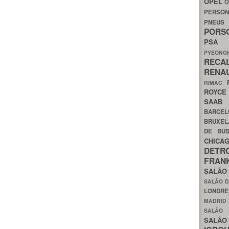
OPEL
O
PERSON
PNEU
POR
PS
PYEON
RECA
RENA
RIMAC
ROYC
SAA
BARCE
BRUXE
DE BU
CHIC
DETR
FRA
SALÃO
SALÃO D
LONDR
MADRID
SALÃO
SALÃO