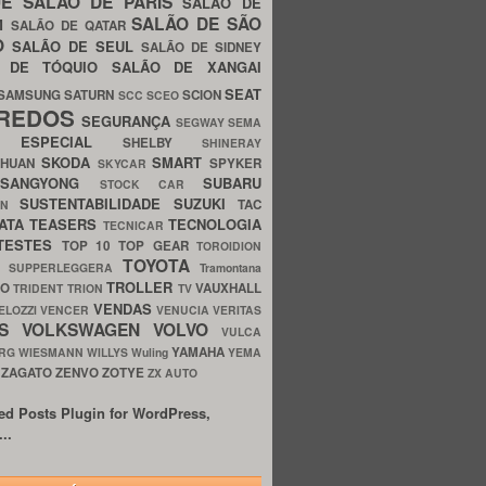
UE
SALÃO DE PARIS
SALÃO DE
SALÃO DE SÃO
IM
SALÃO DE QATAR
O
SALÃO DE SEUL
SALÃO DE SIDNEY
O DE TÓQUIO
SALÃO DE XANGAI
SEAT
SAMSUNG
SATURN
SCION
SCC
SCEO
REDOS
SEGURANÇA
SEGWAY
SEMA
E ESPECIAL
SHELBY
SHINERAY
SKODA
SMART
GHUAN
SPYKER
SKYCAR
SSANGYONG
SUBARU
STOCK CAR
SUSTENTABILIDADE
SUZUKI
TAC
WN
ATA
TEASERS
TECNOLOGIA
TECNICAR
TESTES
TOP 10
TOP GEAR
TOROIDION
TOYOTA
G SUPPERLEGGERA
Tramontana
TROLLER
TO
VAUXHALL
TRIDENT
TRION
TV
VENDAS
ELOZZI
VENCER
VENUCIA
VERITAS
OS
VOLKSWAGEN
VOLVO
VULCA
YAMAHA
URG
WIESMANN
WILLYS
Wuling
YEMA
ZAGATO
ZENVO
ZOTYE
O
ZX AUTO