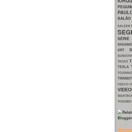
IORQ
PEQU
PAUL
SALÃ
SALEEN
SEG
SÉRI
SHUAN
SRT
SUNDO
T
TAGAZ
TESLA
TOURIN
TRÂNSI
VEECO
V
VIDE
WARTB
YOGOM