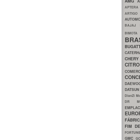
AMG
A
APTER
ARTIG
AUTOMO
BAJAJ
BIMOT
BRA
BUGAT
CATER
CH
CIT
COMER
CON
DAEW
DATSU
DianZi M
DR 
EMPL
EURO
FÁBRI
FIM D
FORTUN
GMC
G