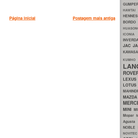
GUMP
HAWTA
HENNE
Página inicial
Postagem mais antiga
BORDO
HUASO
ICON
INVERD
JAC
J
KAWAS
KU
LA
ROV
LEXU
LOTU
MAHIN
MA
MERC
MINI
M
Mopar
Agust
NOBLE
NOVITE