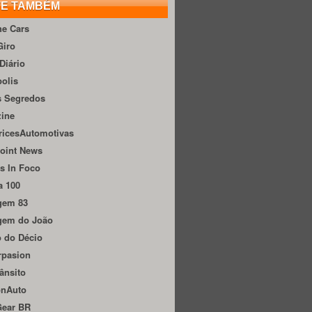
TE TAMBÉM
he Cars
Giro
Diário
olis
s Segredos
zine
ricesAutomotivas
oint News
s In Foco
a 100
gem 83
gem do João
 do Décio
rpasion
ânsito
onAuto
Gear BR