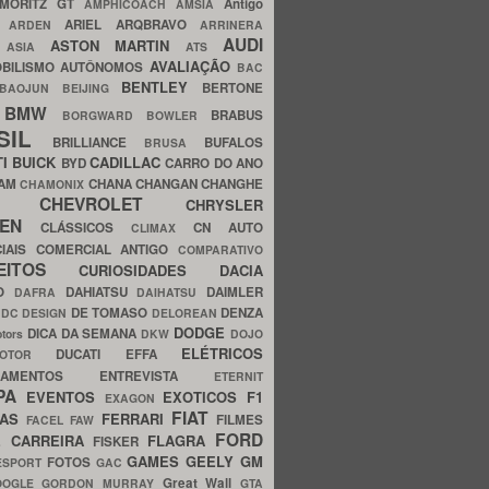
MORITZ GT
Antigo
AMPHICOACH
AMSIA
ARIEL
ARQBRAVO
A
ARDEN
ARRINERA
AUDI
ASTON MARTIN
O
ASIA
ATS
AVALIAÇÃO
BILISMO
AUTÔNOMOS
BAC
BENTLEY
BERTONE
BAOJUN
BEIJING
BMW
BRABUS
A
BORGWARD
BOWLER
SIL
BRILLIANCE
BUFALOS
BRUSA
TI
BUICK
CADILLAC
BYD
CARRO DO ANO
HAM
CHANA
CHANGAN
CHANGHE
CHAMONIX
CHEVROLET
ERY
CHRYSLER
ROEN
CLÁSSICOS
CN AUTO
CLIMAX
CIAIS
COMERCIAL ANTIGO
COMPARATIVO
CEITOS
CURIOSIDADES
DACIA
OO
DAHIATSU
DAIMLER
DAFRA
DAIHATSU
N
DE TOMASO
DENZA
DC DESIGN
DELOREAN
DODGE
DICA DA SEMANA
otors
DKW
DOJO
ELÉTRICOS
DUCATI
EFFA
MOTOR
ACAMENTOS
ENTREVISTA
ETERNIT
PA
EVENTOS
EXOTICOS
F1
EXAGON
FIAT
CAS
FERRARI
FILMES
FACEL
FAW
FORD
E CARREIRA
FLAGRA
FISKER
GAMES
GEELY
GM
FOTOS
ESPORT
GAC
Great Wall
OOGLE
GORDON MURRAY
GTA