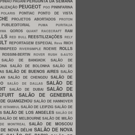
PERGUNTA DA SEMANA
PINIÃO
PAGANI
PEUGEOT
ALIZAÇÃO
PININFARINA
PGO
S
PONTIAC
PONTO DE VISTA
POLARIS
SCHE
PROJETOS ABORTADOS
PROTON
A
PUBLIEDITORIAL
PUMA
PURITALIA
QOROS
RAM
GHWA
QUANT
RACECRAFT
LLS
REESTILIZAÇÕES
RED BULL
RELY
ULT
REPORTAGEM ESPECIAL
RIICH
Reva
ROLLS
RINSPEED
ROEWE
RIVERSIMPLE
E
ROSSINI-BERTIN
ROVER
RUSH
S-AUTO
B
SALÃO DE BANGKOK
SALÃO DE
LONA
SALÃO DE BOLONHA
SALÃO DE
SALÃO DE BUENOS AIRES
LAS
SALÃO
SALÃO DE
SAN
SALÃO DE CHENGDU
SALÃO DE
AGO
SALÃO DE DALLAS
OIT
SALÃO DE
SALÃO DE DUBAI
NKFURT
SALÃO DE GENEBRA
 DE GUANGZHOU
SALÃO DE HANNOVER
SALÃO DE LEIPZIG
SALÃO DE
E ISTAMBUL
SALÃO DE LOS ANGELES
ES
SALÃO DE
SALÃO DE MELBOURNE
SALÃO DE MILÃO
SALÃO DE MOSCOU
 DE MONTREAL
SALÃO DE NOVA
 DE NOVA DÉLHI