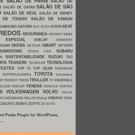
UE
SALÃO DE PARIS
SALÃO DE
SALÃO DE SÃO
IM
SALÃO DE QATAR
O
SALÃO DE SEUL
SALÃO DE SIDNEY
O DE TÓQUIO
SALÃO DE XANGAI
SEAT
SAMSUNG
SATURN
SCION
SCC
SCEO
REDOS
SEGURANÇA
SEGWAY
SEMA
E ESPECIAL
SHELBY
SHINERAY
SKODA
SMART
GHUAN
SPYKER
SKYCAR
SSANGYONG
SUBARU
STOCK CAR
SUSTENTABILIDADE
SUZUKI
TAC
WN
ATA
TEASERS
TECNOLOGIA
TECNICAR
TESTES
TOP 10
TOP GEAR
TOROIDION
TOYOTA
G SUPPERLEGGERA
Tramontana
TROLLER
TO
VAUXHALL
TRIDENT
TRION
TV
VENDAS
ELOZZI
VENCER
VENUCIA
VERITAS
OS
VOLKSWAGEN
VOLVO
VULCA
YAMAHA
URG
WIESMANN
WILLYS
Wuling
YEMA
ZAGATO
ZENVO
ZOTYE
O
ZX AUTO