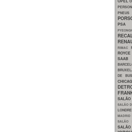
OPEL
O
PERSON
PNEU
POR
PS
PYEON
RECA
RENA
RIMAC
ROYC
SAA
BARCE
BRUXE
DE BU
CHIC
DETR
FRA
SALÃO
SALÃO D
LONDR
MADRID
SALÃO
SALÃO