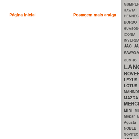
GUMP
HAWTA
Página inicial
Postagem mais antiga
HENNE
BORDO
HUASO
ICON
INVERD
JAC
J
KAWAS
KU
LA
ROV
LEXU
LOTU
MAHIN
MA
MERC
MINI
M
Mopar
Agust
NOBLE
NOVITE