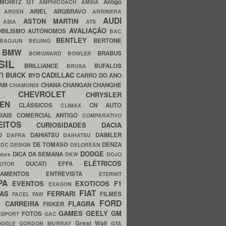
MORITZ GT
Antigo
AMPHICOACH
AMSIA
ARIEL
ARQBRAVO
A
ARDEN
ARRINERA
AUDI
ASTON MARTIN
O
ASIA
ATS
AVALIAÇÃO
BILISMO
AUTÔNOMOS
BAC
BENTLEY
BERTONE
BAOJUN
BEIJING
BMW
BRABUS
A
BORGWARD
BOWLER
SIL
BRILLIANCE
BUFALOS
BRUSA
TI
BUICK
CADILLAC
BYD
CARRO DO ANO
HAM
CHANA
CHANGAN
CHANGHE
CHAMONIX
CHEVROLET
ERY
CHRYSLER
ROEN
CLÁSSICOS
CN AUTO
CLIMAX
CIAIS
COMERCIAL ANTIGO
COMPARATIVO
CEITOS
CURIOSIDADES
DACIA
OO
DAHIATSU
DAIMLER
DAFRA
DAIHATSU
N
DE TOMASO
DENZA
DC DESIGN
DELOREAN
DODGE
DICA DA SEMANA
otors
DKW
DOJO
ELÉTRICOS
DUCATI
EFFA
MOTOR
ACAMENTOS
ENTREVISTA
ETERNIT
PA
EVENTOS
EXOTICOS
F1
EXAGON
FIAT
CAS
FERRARI
FILMES
FACEL
FAW
FORD
E CARREIRA
FLAGRA
FISKER
GAMES
GEELY
GM
FOTOS
ESPORT
GAC
Great Wall
OOGLE
GORDON MURRAY
GTA