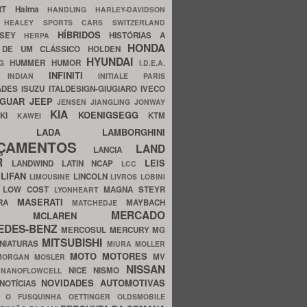
ERT
Haima
HANDLING
HARLEY-DAVIDSON
I
HEALEY SPORTS CARS SWITZERLAND
HÍBRIDOS
SSEY
HISTÓRIAS A
HERPA
HONDA
 DE UM CLÁSSICO
HOLDEN
HYUNDAI
HUMMER
HUMOR
NG
I.D.E.A.
INFINITI
IA
INDIAN
INITIALE PARIS
ADES
ISUZU
ITALDESIGN-GIUGIARO
IVECO
AGUAR
JEEP
JENSEN
JIANGLING
JONWAY
KIA
KOENIGSEGG
AKI
KTM
KAWEI
LADA
LAMBORGHINI
MHO
NÇAMENTOS
LAND
LANCIA
ER
LEIS
LANDWIND
LATIN NCAP
LCC
S
LIFAN
LINCOLN
LIMOUSINE
LIVROS
LOBINI
S
LOW COST
MAGNA STEYR
LYONHEART
MASERATI
DRA
MAYBACH
MATCHEDJE
MERCADO
ZDA
MCLAREN
EDES-BENZ
MERCOSUL
MERCURY
MG
MITSUBISHI
INIATURAS
MIURA
MOLLER
MOTO
MOTORES
MV
MORGAN
MOSLER
NISSAN
a
NICE
NISMO
NANOFLOWCELL
NOVIDADES AUTOMOTIVAS
NOTÍCIAS
C
O FUSQUINHA
OETTINGER
OLDSMOBILE