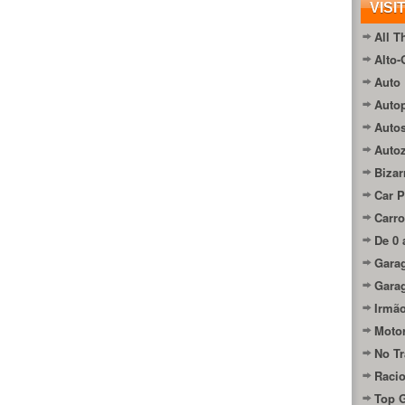
VISI
All T
Alto-
Auto 
Autop
Auto
Auto
Bizar
Car P
Carro
De 0 
Gara
Gara
Irmão
Moto
No Tr
Raci
Top 