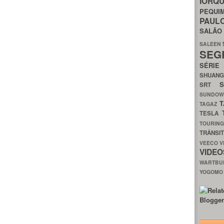
IORQ
PEQU
PAUL
SALÃ
SALEEN
SEG
SÉRI
SHUAN
SRT
SUNDO
T
TAGAZ
TESLA
TOURIN
TRÂNSI
VEECO
V
VIDE
WARTB
YOGOM