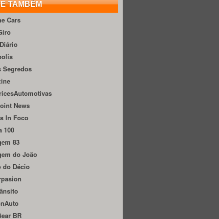
TE TAMBÉM
he Cars
Giro
Diário
olis
s Segredos
zine
ricesAutomotivas
oint News
s In Foco
a 100
gem 83
gem do João
 do Décio
rpasion
ânsito
onAuto
Gear BR