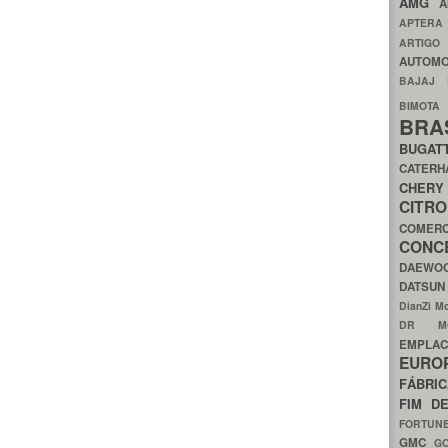
AMG
A
APTER
ARTIG
AUTOMO
BAJAJ
BIMOT
BRA
BUGAT
CATER
CH
CIT
COMER
CON
DAEW
DATSU
DianZi M
DR 
EMPL
EURO
FÁBRI
FIM D
FORTUN
GMC
G