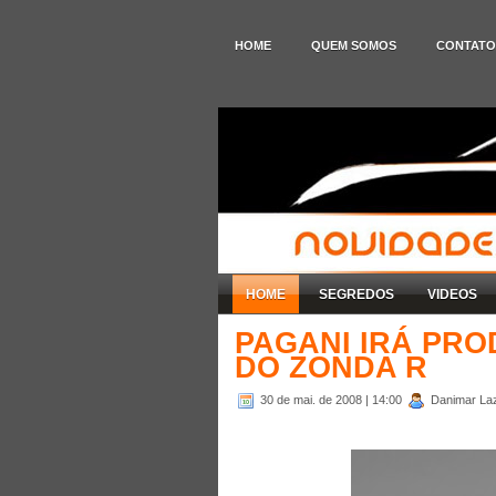
HOME
QUEM SOMOS
CONTATO
HOME
SEGREDOS
VIDEOS
PAGANI IRÁ PRO
DO ZONDA R
30 de mai. de 2008
| 14:00
Danimar Laza