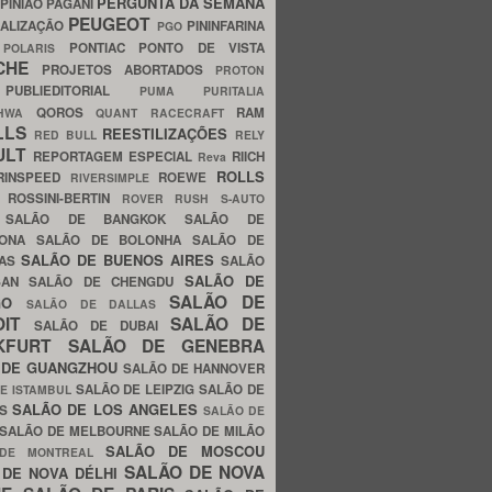
PERGUNTA DA SEMANA
PINIÃO
PAGANI
PEUGEOT
ALIZAÇÃO
PININFARINA
PGO
S
PONTIAC
PONTO DE VISTA
POLARIS
SCHE
PROJETOS ABORTADOS
PROTON
A
PUBLIEDITORIAL
PUMA
PURITALIA
QOROS
RAM
GHWA
QUANT
RACECRAFT
LLS
REESTILIZAÇÕES
RED BULL
RELY
ULT
REPORTAGEM ESPECIAL
RIICH
Reva
ROLLS
RINSPEED
ROEWE
RIVERSIMPLE
E
ROSSINI-BERTIN
ROVER
RUSH
S-AUTO
B
SALÃO DE BANGKOK
SALÃO DE
LONA
SALÃO DE BOLONHA
SALÃO DE
SALÃO DE BUENOS AIRES
LAS
SALÃO
SALÃO DE
SAN
SALÃO DE CHENGDU
SALÃO DE
AGO
SALÃO DE DALLAS
OIT
SALÃO DE
SALÃO DE DUBAI
NKFURT
SALÃO DE GENEBRA
 DE GUANGZHOU
SALÃO DE HANNOVER
SALÃO DE LEIPZIG
SALÃO DE
E ISTAMBUL
SALÃO DE LOS ANGELES
ES
SALÃO DE
SALÃO DE MELBOURNE
SALÃO DE MILÃO
SALÃO DE MOSCOU
 DE MONTREAL
SALÃO DE NOVA
 DE NOVA DÉLHI