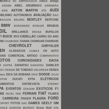
MORITZ GT
Antigo
AMPHICOACH
AMSIA
ARIEL
ARQBRAVO
A
ARDEN
ARRINERA
AUDI
ASTON MARTIN
O
ASIA
ATS
AVALIAÇÃO
BILISMO
AUTÔNOMOS
BAC
BENTLEY
BERTONE
BAOJUN
BEIJING
BMW
BRABUS
A
BORGWARD
BOWLER
SIL
BRILLIANCE
BUFALOS
BRUSA
TI
BUICK
CADILLAC
BYD
CARRO DO ANO
HAM
CHANA
CHANGAN
CHANGHE
CHAMONIX
CHEVROLET
ERY
CHRYSLER
ROEN
CLÁSSICOS
CN AUTO
CLIMAX
CIAIS
COMERCIAL ANTIGO
COMPARATIVO
CEITOS
CURIOSIDADES
DACIA
OO
DAHIATSU
DAIMLER
DAFRA
DAIHATSU
N
DE TOMASO
DENZA
DC DESIGN
DELOREAN
DODGE
DICA DA SEMANA
otors
DKW
DOJO
ELÉTRICOS
DUCATI
EFFA
MOTOR
ACAMENTOS
ENTREVISTA
ETERNIT
PA
EVENTOS
EXOTICOS
F1
EXAGON
FIAT
CAS
FERRARI
FILMES
FACEL
FAW
FORD
E CARREIRA
FLAGRA
FISKER
GAMES
GEELY
GM
FOTOS
ESPORT
GAC
Great Wall
OOGLE
GORDON MURRAY
GTA