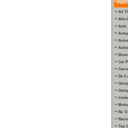
VISI
All T
Alto-
Auto 
Autop
Auto
Auto
Bizar
Car P
Carro
De 0 
Gara
Gara
Irmão
Moto
No Tr
Raci
Top 