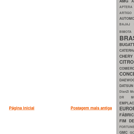
AMG
A
APTER
ARTIG
AUTOMO
BAJAJ
BIMOT
BRA
BUGAT
CATER
CH
CIT
COMER
CON
DAEW
DATSU
DianZi M
DR 
EMPL
EURO
Página inicial
Postagem mais antiga
FÁBRI
FIM D
FORTUN
GMC
G