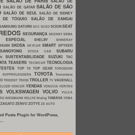
UE
SALÃO DE PARIS
SALÃO DE
SALÃO DE SÃO
IM
SALÃO DE QATAR
O
SALÃO DE SEUL
SALÃO DE SIDNEY
O DE TÓQUIO
SALÃO DE XANGAI
SEAT
SAMSUNG
SATURN
SCION
SCC
SCEO
REDOS
SEGURANÇA
SEGWAY
SEMA
E ESPECIAL
SHELBY
SHINERAY
SKODA
SMART
GHUAN
SPYKER
SKYCAR
SSANGYONG
SUBARU
STOCK CAR
SUSTENTABILIDADE
SUZUKI
TAC
WN
ATA
TEASERS
TECNOLOGIA
TECNICAR
TESTES
TOP 10
TOP GEAR
TOROIDION
TOYOTA
G SUPPERLEGGERA
Tramontana
TROLLER
TO
VAUXHALL
TRIDENT
TRION
TV
VENDAS
ELOZZI
VENCER
VENUCIA
VERITAS
OS
VOLKSWAGEN
VOLVO
VULCA
YAMAHA
URG
WIESMANN
WILLYS
Wuling
YEMA
ZAGATO
ZENVO
ZOTYE
O
ZX AUTO