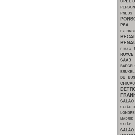
OPEL
O
PERSON
PNEU
POR
PS
PYEON
RECA
RENA
RIMAC
ROYC
SAA
BARCE
BRUXE
DE BU
CHIC
DETR
FRA
SALÃO
SALÃO D
LONDR
MADRID
SALÃO
SALÃO