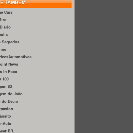
TE TAMBÉM
he Cars
Giro
Diário
olis
s Segredos
zine
ricesAutomotivas
oint News
s In Foco
a 100
gem 83
gem do João
 do Décio
rpasion
ânsito
onAuto
Gear BR