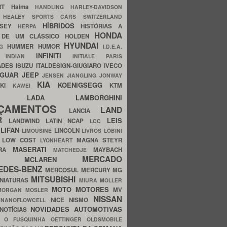
ERT
Haima
HANDLING
HARLEY-DAVIDSON
I
HEALEY SPORTS CARS SWITZERLAND
HÍBRIDOS
SSEY
HISTÓRIAS A
HERPA
HONDA
 DE UM CLÁSSICO
HOLDEN
HYUNDAI
HUMMER
HUMOR
NG
I.D.E.A.
INFINITI
IA
INDIAN
INITIALE PARIS
ADES
ISUZU
ITALDESIGN-GIUGIARO
IVECO
AGUAR
JEEP
JENSEN
JIANGLING
JONWAY
KIA
KOENIGSEGG
AKI
KTM
KAWEI
LADA
LAMBORGHINI
MHO
NÇAMENTOS
LAND
LANCIA
ER
LEIS
LANDWIND
LATIN NCAP
LCC
S
LIFAN
LINCOLN
LIMOUSINE
LIVROS
LOBINI
S
LOW COST
MAGNA STEYR
LYONHEART
MASERATI
DRA
MAYBACH
MATCHEDJE
MERCADO
ZDA
MCLAREN
EDES-BENZ
MERCOSUL
MERCURY
MG
MITSUBISHI
INIATURAS
MIURA
MOLLER
MOTO
MOTORES
MV
MORGAN
MOSLER
NISSAN
a
NICE
NISMO
NANOFLOWCELL
NOVIDADES AUTOMOTIVAS
NOTÍCIAS
C
O FUSQUINHA
OETTINGER
OLDSMOBILE