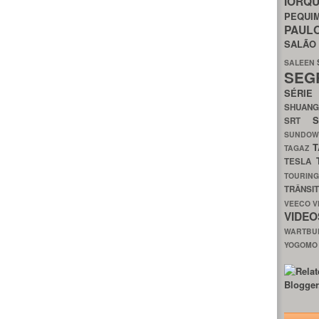
IORQ
PEQU
PAUL
SALÃ
SALEEN
SEG
SÉRI
SHUAN
SRT
SUNDO
T
TAGAZ
TESLA
TOURIN
TRÂNSI
VEECO
V
VIDE
WARTB
YOGOM