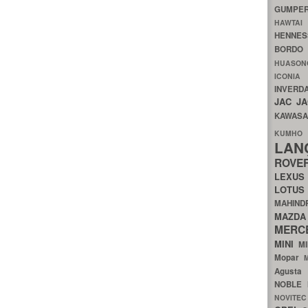
GUMP
HAWTA
HENNE
BORDO
HUASO
ICON
INVERD
JAC
J
KAWAS
KU
LA
ROV
LEXU
LOTU
MAHIN
MA
MERC
MINI
M
Mopar
Agust
NOBLE
NOVITE