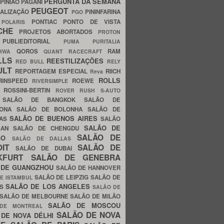
PERGUNTA DA SEMANA
PINIÃO
PAGANI
PEUGEOT
ALIZAÇÃO
PININFARINA
PGO
S
PONTIAC
PONTO DE VISTA
POLARIS
SCHE
PROJETOS ABORTADOS
PROTON
A
PUBLIEDITORIAL
PUMA
PURITALIA
QOROS
RAM
GHWA
QUANT
RACECRAFT
LLS
REESTILIZAÇÕES
RED BULL
RELY
ULT
REPORTAGEM ESPECIAL
RIICH
Reva
ROLLS
RINSPEED
ROEWE
RIVERSIMPLE
E
ROSSINI-BERTIN
ROVER
RUSH
S-AUTO
B
SALÃO DE BANGKOK
SALÃO DE
LONA
SALÃO DE BOLONHA
SALÃO DE
SALÃO DE BUENOS AIRES
LAS
SALÃO
SALÃO DE
SAN
SALÃO DE CHENGDU
SALÃO DE
AGO
SALÃO DE DALLAS
OIT
SALÃO DE
SALÃO DE DUBAI
NKFURT
SALÃO DE GENEBRA
 DE GUANGZHOU
SALÃO DE HANNOVER
SALÃO DE LEIPZIG
SALÃO DE
E ISTAMBUL
SALÃO DE LOS ANGELES
ES
SALÃO DE
SALÃO DE MELBOURNE
SALÃO DE MILÃO
SALÃO DE MOSCOU
 DE MONTREAL
SALÃO DE NOVA
 DE NOVA DÉLHI