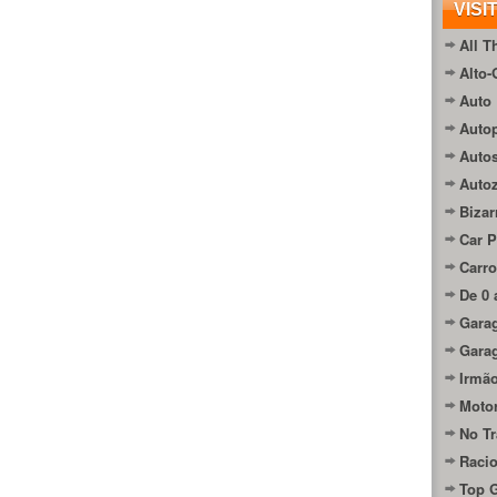
VISI
All T
Alto-
Auto 
Autop
Auto
Auto
Bizar
Car P
Carro
De 0 
Gara
Gara
Irmão
Moto
No Tr
Raci
Top 