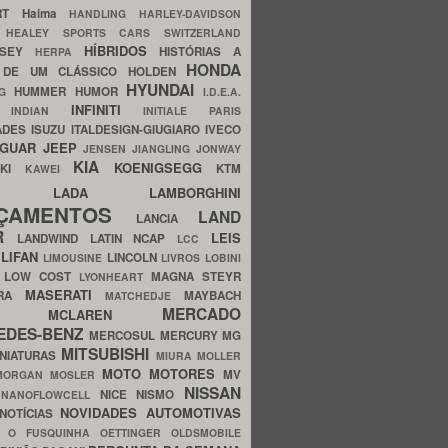
ERT
Haima
HANDLING
HARLEY-DAVIDSON
I
HEALEY SPORTS CARS SWITZERLAND
HÍBRIDOS
SSEY
HISTÓRIAS A
HERPA
HONDA
 DE UM CLÁSSICO
HOLDEN
HYUNDAI
HUMMER
HUMOR
NG
I.D.E.A.
INFINITI
IA
INDIAN
INITIALE PARIS
ADES
ISUZU
ITALDESIGN-GIUGIARO
IVECO
AGUAR
JEEP
JENSEN
JIANGLING
JONWAY
KIA
KOENIGSEGG
AKI
KTM
KAWEI
LADA
LAMBORGHINI
MHO
NÇAMENTOS
LAND
LANCIA
ER
LEIS
LANDWIND
LATIN NCAP
LCC
S
LIFAN
LINCOLN
LIMOUSINE
LIVROS
LOBINI
S
LOW COST
MAGNA STEYR
LYONHEART
MASERATI
DRA
MAYBACH
MATCHEDJE
MERCADO
ZDA
MCLAREN
EDES-BENZ
MERCOSUL
MERCURY
MG
MITSUBISHI
INIATURAS
MIURA
MOLLER
MOTO
MOTORES
MV
MORGAN
MOSLER
NISSAN
a
NICE
NISMO
NANOFLOWCELL
NOVIDADES AUTOMOTIVAS
NOTÍCIAS
C
O FUSQUINHA
OETTINGER
OLDSMOBILE