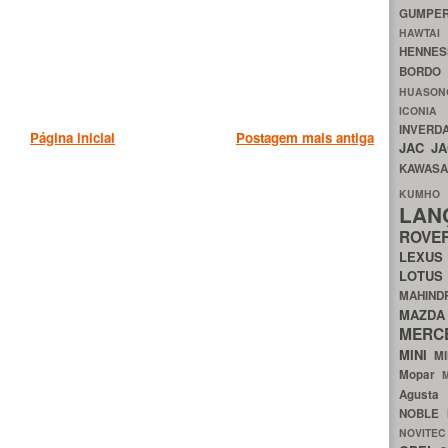
GUMP
HAWTA
HENNE
BORDO
HUASO
ICON
INVERD
Página inicial
Postagem mais antiga
JAC
J
KAWAS
KU
LA
ROV
LEXU
LOTU
MAHIN
MA
MERC
MINI
M
Mopar
Agust
NOBLE
NOVITE