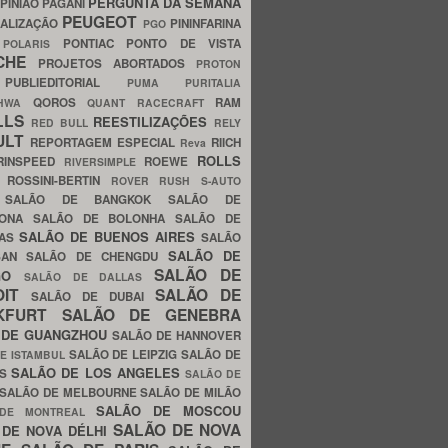
PERGUNTA DA SEMANA
PINIÃO
PAGANI
PEUGEOT
ALIZAÇÃO
PININFARINA
PGO
S
PONTIAC
PONTO DE VISTA
POLARIS
SCHE
PROJETOS ABORTADOS
PROTON
A
PUBLIEDITORIAL
PUMA
PURITALIA
QOROS
RAM
GHWA
QUANT
RACECRAFT
LLS
REESTILIZAÇÕES
RED BULL
RELY
ULT
REPORTAGEM ESPECIAL
RIICH
Reva
ROLLS
RINSPEED
ROEWE
RIVERSIMPLE
E
ROSSINI-BERTIN
ROVER
RUSH
S-AUTO
B
SALÃO DE BANGKOK
SALÃO DE
LONA
SALÃO DE BOLONHA
SALÃO DE
SALÃO DE BUENOS AIRES
LAS
SALÃO
SALÃO DE
SAN
SALÃO DE CHENGDU
SALÃO DE
AGO
SALÃO DE DALLAS
OIT
SALÃO DE
SALÃO DE DUBAI
NKFURT
SALÃO DE GENEBRA
 DE GUANGZHOU
SALÃO DE HANNOVER
SALÃO DE LEIPZIG
SALÃO DE
E ISTAMBUL
SALÃO DE LOS ANGELES
ES
SALÃO DE
SALÃO DE MELBOURNE
SALÃO DE MILÃO
SALÃO DE MOSCOU
 DE MONTREAL
SALÃO DE NOVA
 DE NOVA DÉLHI