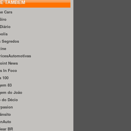
TE TAMBÉM
he Cars
Giro
Diário
olis
s Segredos
zine
ricesAutomotivas
oint News
s In Foco
a 100
gem 83
gem do João
 do Décio
rpasion
ânsito
onAuto
Gear BR