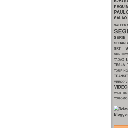
IORQ
PEQU
PAUL
SALÃ
SALEEN
SEG
SÉRI
SHUAN
SRT
SUNDO
T
TAGAZ
TESLA
TOURIN
TRÂNSI
VEECO
V
VIDE
WARTB
YOGOM