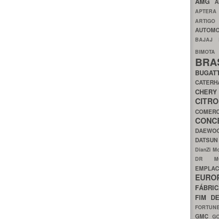
AMG
A
APTER
ARTIG
AUTOMO
BAJAJ
BIMOT
BRA
BUGAT
CATER
CH
CIT
COMER
CON
DAEW
DATSU
DianZi M
DR 
EMPL
EURO
FÁBRI
FIM D
FORTUN
GMC
G