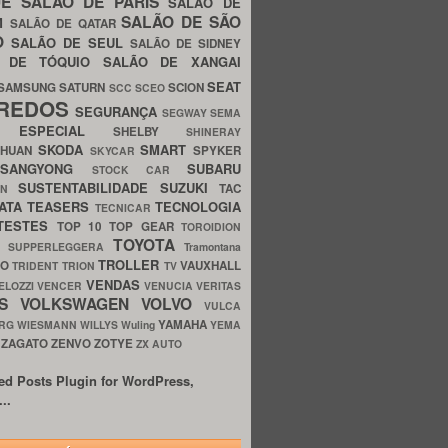
UE
SALÃO DE PARIS
SALÃO DE
SALÃO DE SÃO
IM
SALÃO DE QATAR
O
SALÃO DE SEUL
SALÃO DE SIDNEY
O DE TÓQUIO
SALÃO DE XANGAI
SEAT
SAMSUNG
SATURN
SCION
SCC
SCEO
REDOS
SEGURANÇA
SEGWAY
SEMA
E ESPECIAL
SHELBY
SHINERAY
SKODA
SMART
GHUAN
SPYKER
SKYCAR
SSANGYONG
SUBARU
STOCK CAR
SUSTENTABILIDADE
SUZUKI
TAC
WN
ATA
TEASERS
TECNOLOGIA
TECNICAR
TESTES
TOP 10
TOP GEAR
TOROIDION
TOYOTA
G SUPPERLEGGERA
Tramontana
TROLLER
TO
VAUXHALL
TRIDENT
TRION
TV
VENDAS
ELOZZI
VENCER
VENUCIA
VERITAS
OS
VOLKSWAGEN
VOLVO
VULCA
YAMAHA
URG
WIESMANN
WILLYS
Wuling
YEMA
ZAGATO
ZENVO
ZOTYE
O
ZX AUTO