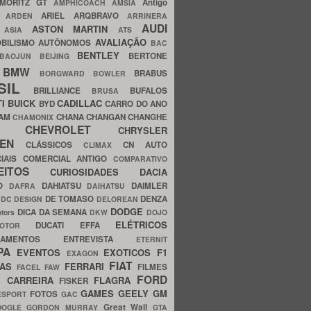
MORITZ GT
Antigo
AMPHICOACH
AMSIA
ARIEL
ARQBRAVO
A
ARDEN
ARRINERA
AUDI
ASTON MARTIN
O
ASIA
ATS
AVALIAÇÃO
BILISMO
AUTÔNOMOS
BAC
BENTLEY
BERTONE
BAOJUN
BEIJING
BMW
BRABUS
A
BORGWARD
BOWLER
SIL
BRILLIANCE
BUFALOS
BRUSA
TI
BUICK
CADILLAC
BYD
CARRO DO ANO
HAM
CHANA
CHANGAN
CHANGHE
CHAMONIX
CHEVROLET
ERY
CHRYSLER
ROEN
CLÁSSICOS
CN AUTO
CLIMAX
CIAIS
COMERCIAL ANTIGO
COMPARATIVO
CEITOS
CURIOSIDADES
DACIA
OO
DAHIATSU
DAIMLER
DAFRA
DAIHATSU
N
DE TOMASO
DENZA
DC DESIGN
DELOREAN
DODGE
DICA DA SEMANA
otors
DKW
DOJO
ELÉTRICOS
DUCATI
EFFA
MOTOR
ACAMENTOS
ENTREVISTA
ETERNIT
PA
EVENTOS
EXOTICOS
F1
EXAGON
FIAT
CAS
FERRARI
FILMES
FACEL
FAW
FORD
E CARREIRA
FLAGRA
FISKER
GAMES
GEELY
GM
FOTOS
ESPORT
GAC
Great Wall
OOGLE
GORDON MURRAY
GTA