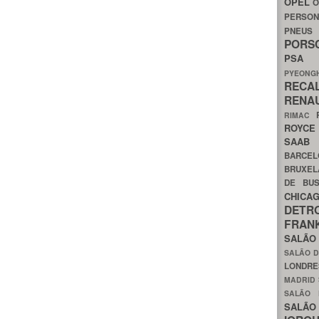
OPEL
O
PERSON
PNEU
POR
PS
PYEON
RECA
RENA
RIMAC
ROYC
SAA
BARCE
BRUXE
DE BU
CHIC
DETR
FRA
SALÃO
SALÃO D
LONDR
MADRID
SALÃO
SALÃO