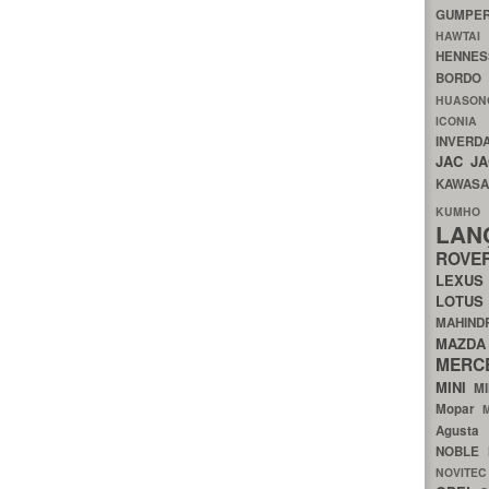
GUMP
HAWTA
HENNE
BORDO
HUASO
ICON
INVERD
JAC
J
KAWAS
KU
LA
ROV
LEXU
LOTU
MAHIN
MA
MERC
MINI
M
Mopar
Agust
NOBLE
NOVITE