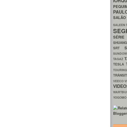
IORQ
PEQU
PAUL
SALÃ
SALEEN
SEG
SÉRI
SHUAN
SRT
SUNDO
T
TAGAZ
TESLA
TOURIN
TRÂNSI
VEECO
V
VIDE
WARTB
YOGOM