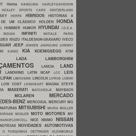
ERT
Haima
HANDLING
HARLEY-DAVIDSON
I
HEALEY SPORTS CARS SWITZERLAND
HÍBRIDOS
SSEY
HISTÓRIAS A
HERPA
HONDA
 DE UM CLÁSSICO
HOLDEN
HYUNDAI
HUMMER
HUMOR
NG
I.D.E.A.
INFINITI
IA
INDIAN
INITIALE PARIS
ADES
ISUZU
ITALDESIGN-GIUGIARO
IVECO
AGUAR
JEEP
JENSEN
JIANGLING
JONWAY
KIA
KOENIGSEGG
AKI
KTM
KAWEI
LADA
LAMBORGHINI
MHO
NÇAMENTOS
LAND
LANCIA
ER
LEIS
LANDWIND
LATIN NCAP
LCC
S
LIFAN
LINCOLN
LIMOUSINE
LIVROS
LOBINI
S
LOW COST
MAGNA STEYR
LYONHEART
MASERATI
DRA
MAYBACH
MATCHEDJE
MERCADO
ZDA
MCLAREN
EDES-BENZ
MERCOSUL
MERCURY
MG
MITSUBISHI
INIATURAS
MIURA
MOLLER
MOTO
MOTORES
MV
MORGAN
MOSLER
NISSAN
a
NICE
NISMO
NANOFLOWCELL
NOVIDADES AUTOMOTIVAS
NOTÍCIAS
C
O FUSQUINHA
OETTINGER
OLDSMOBILE