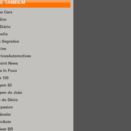
TE TAMBÉM
he Cars
Giro
Diário
olis
s Segredos
zine
ricesAutomotivas
oint News
s In Foco
a 100
gem 83
gem do João
 do Décio
rpasion
ânsito
onAuto
Gear BR