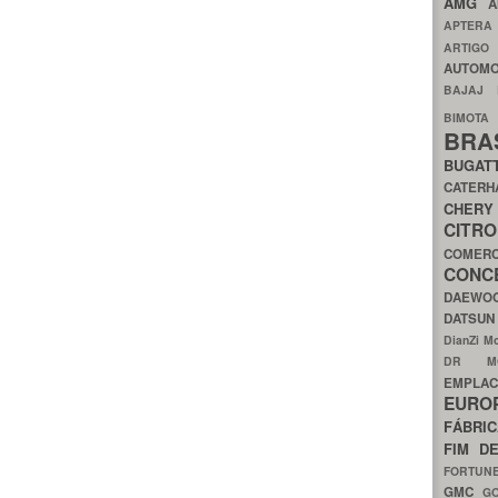
AMG
A
APTER
ARTIG
AUTOMO
BAJAJ
BIMOT
BRA
BUGAT
CATER
CH
CIT
COMER
CON
DAEW
DATSU
DianZi M
DR 
EMPL
EURO
FÁBRI
FIM D
FORTUN
GMC
G