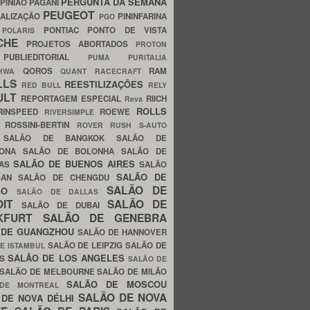
PERGUNTA DA SEMANA
PINIÃO
PAGANI
PEUGEOT
ALIZAÇÃO
PININFARINA
PGO
S
PONTIAC
PONTO DE VISTA
POLARIS
SCHE
PROJETOS ABORTADOS
PROTON
A
PUBLIEDITORIAL
PUMA
PURITALIA
QOROS
RAM
GHWA
QUANT
RACECRAFT
LLS
REESTILIZAÇÕES
RED BULL
RELY
ULT
REPORTAGEM ESPECIAL
RIICH
Reva
ROLLS
RINSPEED
ROEWE
RIVERSIMPLE
E
ROSSINI-BERTIN
ROVER
RUSH
S-AUTO
B
SALÃO DE BANGKOK
SALÃO DE
LONA
SALÃO DE BOLONHA
SALÃO DE
SALÃO DE BUENOS AIRES
LAS
SALÃO
SALÃO DE
SAN
SALÃO DE CHENGDU
SALÃO DE
AGO
SALÃO DE DALLAS
OIT
SALÃO DE
SALÃO DE DUBAI
NKFURT
SALÃO DE GENEBRA
 DE GUANGZHOU
SALÃO DE HANNOVER
SALÃO DE LEIPZIG
SALÃO DE
E ISTAMBUL
SALÃO DE LOS ANGELES
ES
SALÃO DE
SALÃO DE MELBOURNE
SALÃO DE MILÃO
SALÃO DE MOSCOU
 DE MONTREAL
SALÃO DE NOVA
 DE NOVA DÉLHI