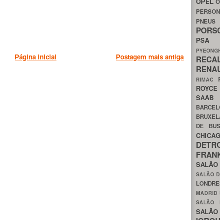
OPEL
O
PERSON
PNEU
POR
PS
PYEON
Página inicial
Postagem mais antiga
RECA
RENA
RIMAC
ROYC
SAA
BARCE
BRUXE
DE BU
CHIC
DETR
FRA
SALÃO
SALÃO D
LONDR
MADRID
SALÃO
SALÃO