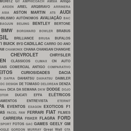
MORITZ GT
Antigo
AMPHICOACH
AMSIA
ARIEL
ARQBRAVO
A
ARDEN
ARRINERA
AUDI
ASTON MARTIN
O
ASIA
ATS
AVALIAÇÃO
BILISMO
AUTÔNOMOS
BAC
BENTLEY
BERTONE
BAOJUN
BEIJING
BMW
BRABUS
A
BORGWARD
BOWLER
SIL
BRILLIANCE
BUFALOS
BRUSA
TI
BUICK
CADILLAC
BYD
CARRO DO ANO
HAM
CHANA
CHANGAN
CHANGHE
CHAMONIX
CHEVROLET
ERY
CHRYSLER
ROEN
CLÁSSICOS
CN AUTO
CLIMAX
CIAIS
COMERCIAL ANTIGO
COMPARATIVO
CEITOS
CURIOSIDADES
DACIA
OO
DAHIATSU
DAIMLER
DAFRA
DAIHATSU
N
DE TOMASO
DENZA
DC DESIGN
DELOREAN
DODGE
DICA DA SEMANA
otors
DKW
DOJO
ELÉTRICOS
DUCATI
EFFA
MOTOR
ACAMENTOS
ENTREVISTA
ETERNIT
PA
EVENTOS
EXOTICOS
F1
EXAGON
FIAT
CAS
FERRARI
FILMES
FACEL
FAW
FORD
E CARREIRA
FLAGRA
FISKER
GAMES
GEELY
GM
FOTOS
ESPORT
GAC
Great Wall
OOGLE
GORDON MURRAY
GTA