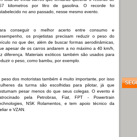
67 kilometros por litro de gasolina. O recorde foi
stabelecido no ano passado, nesse mesmo evento.
ara conseguir o melhor acerto entre consumo e
esempenho, os projetistas precisam reduzir o peso do
eículo no que der, além de buscar formas aerodinâmicas,
ue apesar de os carros andarem a no máximo a 40 km/h,
az diferença. Materiais exóticos também são usados para
eduzir o peso, como bambu, por exemplo.
 peso dos motoristas também é muito importante, por isso
SEG
ulheres da turma são escolhidas para pilotar, já que
ostumam pesar menos do que seus colegas. O evento é
atrocinado pela Petrobras, Fiat, FPT - Powertrain
echnologies, NSK Rolamentos, e tem apoio técnico da
eliar e VZAN.