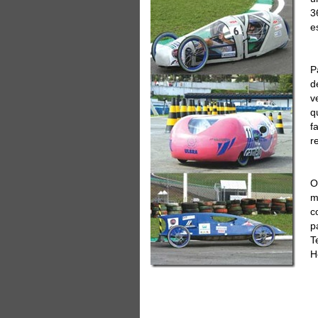
3
e
P
d
v
q
f
r
O
m
c
p
T
H