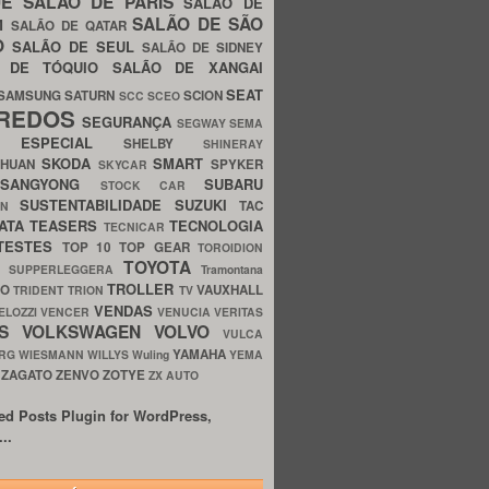
UE
SALÃO DE PARIS
SALÃO DE
SALÃO DE SÃO
IM
SALÃO DE QATAR
O
SALÃO DE SEUL
SALÃO DE SIDNEY
O DE TÓQUIO
SALÃO DE XANGAI
SEAT
SAMSUNG
SATURN
SCION
SCC
SCEO
REDOS
SEGURANÇA
SEGWAY
SEMA
E ESPECIAL
SHELBY
SHINERAY
SKODA
SMART
GHUAN
SPYKER
SKYCAR
SSANGYONG
SUBARU
STOCK CAR
SUSTENTABILIDADE
SUZUKI
TAC
WN
ATA
TEASERS
TECNOLOGIA
TECNICAR
TESTES
TOP 10
TOP GEAR
TOROIDION
TOYOTA
G SUPPERLEGGERA
Tramontana
TROLLER
TO
VAUXHALL
TRIDENT
TRION
TV
VENDAS
ELOZZI
VENCER
VENUCIA
VERITAS
OS
VOLKSWAGEN
VOLVO
VULCA
YAMAHA
URG
WIESMANN
WILLYS
Wuling
YEMA
ZAGATO
ZENVO
ZOTYE
O
ZX AUTO