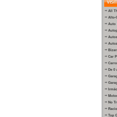
VISI
All T
Alto-
Auto 
Autop
Auto
Auto
Bizar
Car P
Carro
De 0 
Gara
Gara
Irmão
Moto
No Tr
Raci
Top 