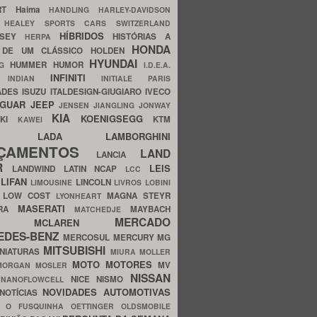
ERT
Haima
HANDLING
HARLEY-DAVIDSON
I
HEALEY SPORTS CARS SWITZERLAND
HÍBRIDOS
SSEY
HISTÓRIAS A
HERPA
HONDA
 DE UM CLÁSSICO
HOLDEN
HYUNDAI
HUMMER
HUMOR
NG
I.D.E.A.
INFINITI
IA
INDIAN
INITIALE PARIS
ADES
ISUZU
ITALDESIGN-GIUGIARO
IVECO
AGUAR
JEEP
JENSEN
JIANGLING
JONWAY
KIA
KOENIGSEGG
AKI
KTM
KAWEI
LADA
LAMBORGHINI
MHO
NÇAMENTOS
LAND
LANCIA
ER
LEIS
LANDWIND
LATIN NCAP
LCC
S
LIFAN
LINCOLN
LIMOUSINE
LIVROS
LOBINI
S
LOW COST
MAGNA STEYR
LYONHEART
MASERATI
DRA
MAYBACH
MATCHEDJE
MERCADO
ZDA
MCLAREN
EDES-BENZ
MERCOSUL
MERCURY
MG
MITSUBISHI
INIATURAS
MIURA
MOLLER
MOTO
MOTORES
MV
MORGAN
MOSLER
NISSAN
a
NICE
NISMO
NANOFLOWCELL
NOVIDADES AUTOMOTIVAS
NOTÍCIAS
C
O FUSQUINHA
OETTINGER
OLDSMOBILE