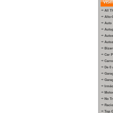
VISI
All T
Alto-
Auto 
Autop
Auto
Auto
Bizar
Car P
Carro
De 0 
Gara
Gara
Irmão
Moto
No Tr
Raci
Top 