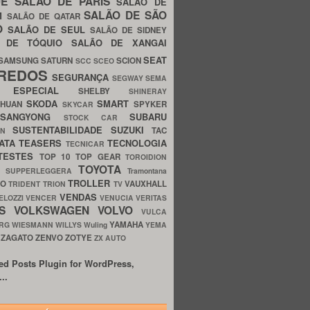
UE
SALÃO DE PARIS
SALÃO DE
SALÃO DE SÃO
IM
SALÃO DE QATAR
O
SALÃO DE SEUL
SALÃO DE SIDNEY
O DE TÓQUIO
SALÃO DE XANGAI
SEAT
SAMSUNG
SATURN
SCION
SCC
SCEO
REDOS
SEGURANÇA
SEGWAY
SEMA
E ESPECIAL
SHELBY
SHINERAY
SKODA
SMART
GHUAN
SPYKER
SKYCAR
SSANGYONG
SUBARU
STOCK CAR
SUSTENTABILIDADE
SUZUKI
TAC
WN
ATA
TEASERS
TECNOLOGIA
TECNICAR
TESTES
TOP 10
TOP GEAR
TOROIDION
TOYOTA
G SUPPERLEGGERA
Tramontana
TROLLER
TO
VAUXHALL
TRIDENT
TRION
TV
VENDAS
ELOZZI
VENCER
VENUCIA
VERITAS
OS
VOLKSWAGEN
VOLVO
VULCA
YAMAHA
URG
WIESMANN
WILLYS
Wuling
YEMA
ZAGATO
ZENVO
ZOTYE
O
ZX AUTO