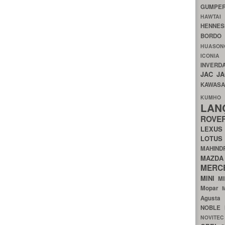
GUMP
HAWTA
HENNE
BORDO
HUASO
ICON
INVERD
JAC
J
KAWAS
KU
LA
ROV
LEXU
LOTU
MAHIN
MA
MERC
MINI
M
Mopar
Agust
NOBLE
NOVITE