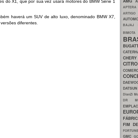
AMG
A
es do X1, que por sua vez usará motores do BMW Série 1
APTER
ARTIG
mbém haverá um SUV de alto luxo, denominado BMW X7,
AUTOMO
versões diferentes.
BAJAJ
BIMOT
BRA
BUGAT
CATER
CH
CIT
COMER
CON
DAEW
DATSU
DianZi M
DR 
EMPL
EURO
FÁBRI
FIM D
FORTUN
GMC
G