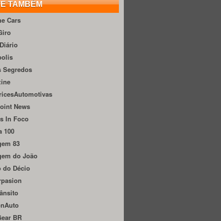
TE TAMBÉM
he Cars
Giro
Diário
olis
s Segredos
zine
ricesAutomotivas
oint News
s In Foco
a 100
gem 83
gem do João
 do Décio
rpasion
ânsito
onAuto
Gear BR