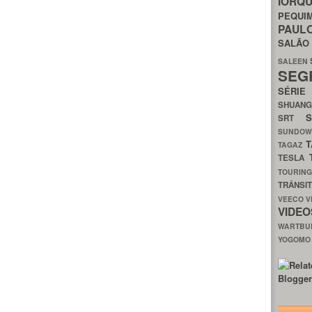
IORQ
PEQU
PAUL
SALÃ
SALEEN
SEG
SÉRI
SHUAN
SRT
SUNDO
T
TAGAZ
TESLA
TOURIN
TRÂNSI
VEECO
V
VIDE
WARTB
YOGOM