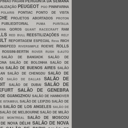
PERGUNTA DA SEMANA
PINIÃO
PAGANI
PEUGEOT
ALIZAÇÃO
PININFARINA
PGO
S
PONTIAC
PONTO DE VISTA
POLARIS
SCHE
PROJETOS ABORTADOS
PROTON
A
PUBLIEDITORIAL
PUMA
PURITALIA
QOROS
RAM
GHWA
QUANT
RACECRAFT
LLS
REESTILIZAÇÕES
RED BULL
RELY
ULT
REPORTAGEM ESPECIAL
RIICH
Reva
ROLLS
RINSPEED
ROEWE
RIVERSIMPLE
E
ROSSINI-BERTIN
ROVER
RUSH
S-AUTO
B
SALÃO DE BANGKOK
SALÃO DE
LONA
SALÃO DE BOLONHA
SALÃO DE
SALÃO DE BUENOS AIRES
LAS
SALÃO
SALÃO DE
SAN
SALÃO DE CHENGDU
SALÃO DE
AGO
SALÃO DE DALLAS
OIT
SALÃO DE
SALÃO DE DUBAI
NKFURT
SALÃO DE GENEBRA
 DE GUANGZHOU
SALÃO DE HANNOVER
SALÃO DE LEIPZIG
SALÃO DE
E ISTAMBUL
SALÃO DE LOS ANGELES
ES
SALÃO DE
SALÃO DE MELBOURNE
SALÃO DE MILÃO
SALÃO DE MOSCOU
 DE MONTREAL
SALÃO DE NOVA
 DE NOVA DÉLHI