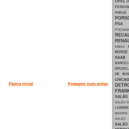
OPEL
O
PERSON
PNEU
POR
PS
PYEON
RECA
RENA
RIMAC
ROYC
SAA
BARCE
BRUXE
DE BU
CHIC
Página inicial
Postagem mais antiga
DETR
FRA
SALÃO
SALÃO D
LONDR
MADRID
SALÃO
SALÃO