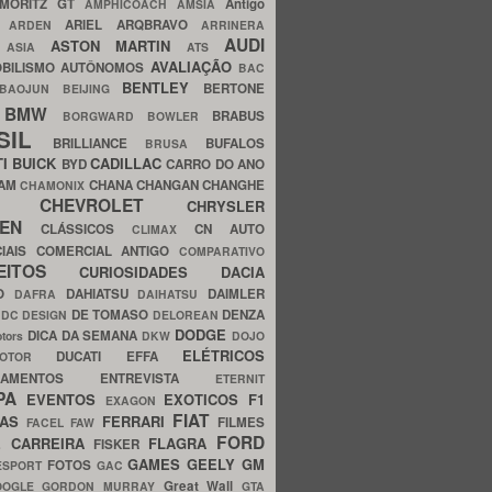
MORITZ GT
Antigo
AMPHICOACH
AMSIA
ARIEL
ARQBRAVO
A
ARDEN
ARRINERA
AUDI
ASTON MARTIN
O
ASIA
ATS
AVALIAÇÃO
BILISMO
AUTÔNOMOS
BAC
BENTLEY
BERTONE
BAOJUN
BEIJING
BMW
BRABUS
A
BORGWARD
BOWLER
SIL
BRILLIANCE
BUFALOS
BRUSA
TI
BUICK
CADILLAC
BYD
CARRO DO ANO
HAM
CHANA
CHANGAN
CHANGHE
CHAMONIX
CHEVROLET
ERY
CHRYSLER
ROEN
CLÁSSICOS
CN AUTO
CLIMAX
CIAIS
COMERCIAL ANTIGO
COMPARATIVO
CEITOS
CURIOSIDADES
DACIA
OO
DAHIATSU
DAIMLER
DAFRA
DAIHATSU
N
DE TOMASO
DENZA
DC DESIGN
DELOREAN
DODGE
DICA DA SEMANA
otors
DKW
DOJO
ELÉTRICOS
DUCATI
EFFA
MOTOR
ACAMENTOS
ENTREVISTA
ETERNIT
PA
EVENTOS
EXOTICOS
F1
EXAGON
FIAT
CAS
FERRARI
FILMES
FACEL
FAW
FORD
E CARREIRA
FLAGRA
FISKER
GAMES
GEELY
GM
FOTOS
ESPORT
GAC
Great Wall
OOGLE
GORDON MURRAY
GTA