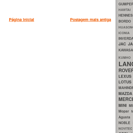
GUMP
HAWTA
HENNE
Página inicial
Postagem mais antiga
BORDO
HUASO
ICON
INVERD
JAC
J
KAWAS
KU
LA
ROV
LEXU
LOTU
MAHIN
MA
MERC
MINI
M
Mopar
Agust
NOBLE
NOVITE