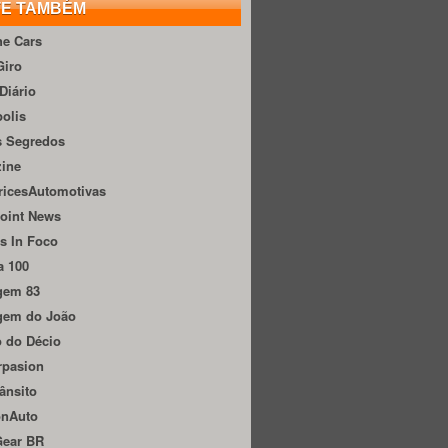
TE TAMBÉM
he Cars
Giro
Diário
olis
s Segredos
zine
ricesAutomotivas
oint News
s In Foco
a 100
gem 83
gem do João
 do Décio
rpasion
ânsito
onAuto
Gear BR