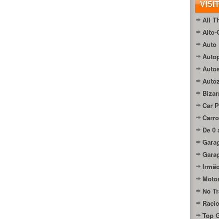
VISI
All T
Alto-
Auto 
Autop
Auto
Auto
Bizar
Car P
Carro
De 0 
Gara
Gara
Irmão
Moto
No Tr
Raci
Top 