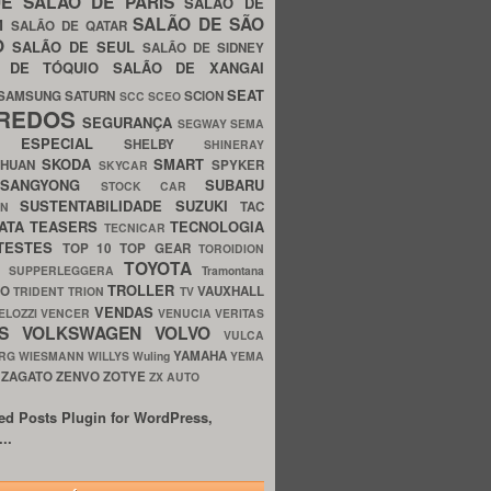
UE
SALÃO DE PARIS
SALÃO DE
SALÃO DE SÃO
IM
SALÃO DE QATAR
O
SALÃO DE SEUL
SALÃO DE SIDNEY
O DE TÓQUIO
SALÃO DE XANGAI
SEAT
SAMSUNG
SATURN
SCION
SCC
SCEO
REDOS
SEGURANÇA
SEGWAY
SEMA
E ESPECIAL
SHELBY
SHINERAY
SKODA
SMART
GHUAN
SPYKER
SKYCAR
SSANGYONG
SUBARU
STOCK CAR
SUSTENTABILIDADE
SUZUKI
TAC
WN
ATA
TEASERS
TECNOLOGIA
TECNICAR
TESTES
TOP 10
TOP GEAR
TOROIDION
TOYOTA
G SUPPERLEGGERA
Tramontana
TROLLER
TO
VAUXHALL
TRIDENT
TRION
TV
VENDAS
ELOZZI
VENCER
VENUCIA
VERITAS
OS
VOLKSWAGEN
VOLVO
VULCA
YAMAHA
URG
WIESMANN
WILLYS
Wuling
YEMA
ZAGATO
ZENVO
ZOTYE
O
ZX AUTO