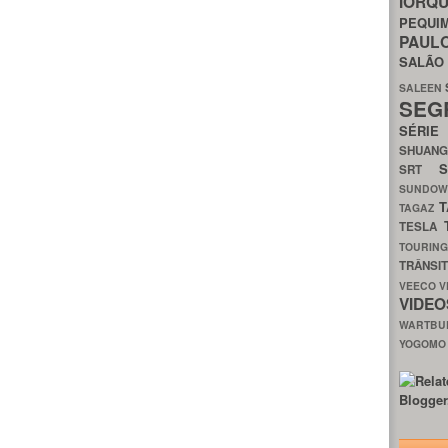
IORQ
PEQU
PAUL
SALÃ
SALEEN
SEG
SÉRI
SHUAN
SRT
SUNDO
T
TAGAZ
TESLA
TOURIN
TRÂNSI
VEECO
V
VIDE
WARTB
YOGOM