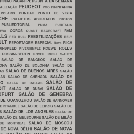
PERGUNTA DA SEMANA
PINIÃO
PAGANI
PEUGEOT
ALIZAÇÃO
PININFARINA
PGO
S
PONTIAC
PONTO DE VISTA
POLARIS
SCHE
PROJETOS ABORTADOS
PROTON
A
PUBLIEDITORIAL
PUMA
PURITALIA
QOROS
RAM
GHWA
QUANT
RACECRAFT
LLS
REESTILIZAÇÕES
RED BULL
RELY
ULT
REPORTAGEM ESPECIAL
RIICH
Reva
ROLLS
RINSPEED
ROEWE
RIVERSIMPLE
E
ROSSINI-BERTIN
ROVER
RUSH
S-AUTO
B
SALÃO DE BANGKOK
SALÃO DE
LONA
SALÃO DE BOLONHA
SALÃO DE
SALÃO DE BUENOS AIRES
LAS
SALÃO
SALÃO DE
SAN
SALÃO DE CHENGDU
SALÃO DE
AGO
SALÃO DE DALLAS
OIT
SALÃO DE
SALÃO DE DUBAI
NKFURT
SALÃO DE GENEBRA
 DE GUANGZHOU
SALÃO DE HANNOVER
SALÃO DE LEIPZIG
SALÃO DE
E ISTAMBUL
SALÃO DE LOS ANGELES
ES
SALÃO DE
SALÃO DE MELBOURNE
SALÃO DE MILÃO
SALÃO DE MOSCOU
 DE MONTREAL
SALÃO DE NOVA
 DE NOVA DÉLHI