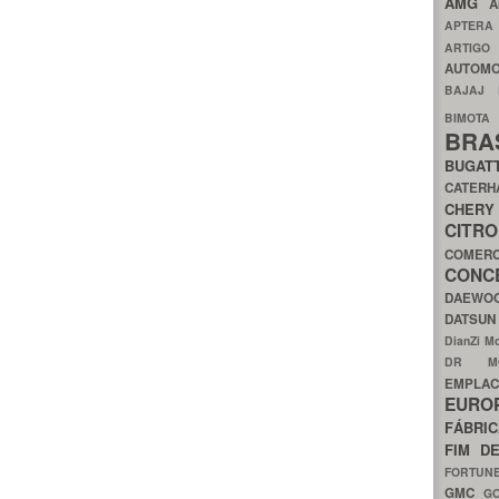
AMG
A
APTER
ARTIG
AUTOMO
BAJAJ
BIMOT
BRA
BUGAT
CATER
CH
CIT
COMER
CON
DAEW
DATSU
DianZi M
DR 
EMPL
EURO
FÁBRI
FIM D
FORTUN
GMC
G