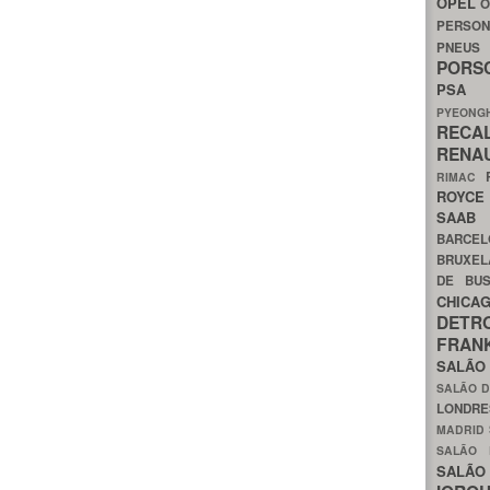
OPEL
O
PERSON
PNEU
POR
PS
PYEON
RECA
RENA
RIMAC
ROYC
SAA
BARCE
BRUXE
DE BU
CHIC
DETR
FRA
SALÃO
SALÃO D
LONDR
MADRID
SALÃO
SALÃO