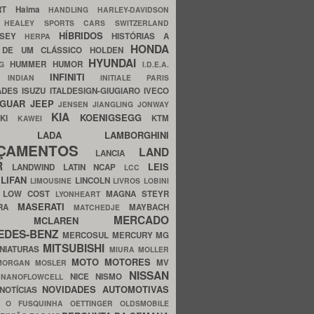
ERT
Haima
HANDLING
HARLEY-DAVIDSON
I
HEALEY SPORTS CARS SWITZERLAND
HÍBRIDOS
SSEY
HISTÓRIAS A
HERPA
HONDA
 DE UM CLÁSSICO
HOLDEN
HYUNDAI
HUMMER
HUMOR
NG
I.D.E.A.
INFINITI
IA
INDIAN
INITIALE PARIS
ADES
ISUZU
ITALDESIGN-GIUGIARO
IVECO
AGUAR
JEEP
JENSEN
JIANGLING
JONWAY
KIA
KOENIGSEGG
AKI
KTM
KAWEI
LADA
LAMBORGHINI
MHO
NÇAMENTOS
LAND
LANCIA
ER
LEIS
LANDWIND
LATIN NCAP
LCC
S
LIFAN
LINCOLN
LIMOUSINE
LIVROS
LOBINI
S
LOW COST
MAGNA STEYR
LYONHEART
MASERATI
DRA
MAYBACH
MATCHEDJE
MERCADO
ZDA
MCLAREN
EDES-BENZ
MERCOSUL
MERCURY
MG
MITSUBISHI
INIATURAS
MIURA
MOLLER
MOTO
MOTORES
MV
MORGAN
MOSLER
NISSAN
a
NICE
NISMO
NANOFLOWCELL
NOVIDADES AUTOMOTIVAS
NOTÍCIAS
C
O FUSQUINHA
OETTINGER
OLDSMOBILE