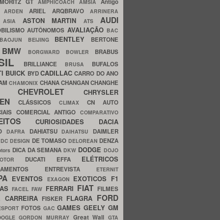
MORITZ GT
Antigo
AMPHICOACH
AMSIA
ARIEL
ARQBRAVO
A
ARDEN
ARRINERA
AUDI
ASTON MARTIN
O
ASIA
ATS
AVALIAÇÃO
BILISMO
AUTÔNOMOS
BAC
BENTLEY
BERTONE
BAOJUN
BEIJING
BMW
BRABUS
A
BORGWARD
BOWLER
SIL
BRILLIANCE
BUFALOS
BRUSA
TI
BUICK
CADILLAC
BYD
CARRO DO ANO
HAM
CHANA
CHANGAN
CHANGHE
CHAMONIX
CHEVROLET
ERY
CHRYSLER
ROEN
CLÁSSICOS
CN AUTO
CLIMAX
CIAIS
COMERCIAL ANTIGO
COMPARATIVO
CEITOS
CURIOSIDADES
DACIA
OO
DAHIATSU
DAIMLER
DAFRA
DAIHATSU
N
DE TOMASO
DENZA
DC DESIGN
DELOREAN
DODGE
DICA DA SEMANA
otors
DKW
DOJO
ELÉTRICOS
DUCATI
EFFA
MOTOR
ACAMENTOS
ENTREVISTA
ETERNIT
PA
EVENTOS
EXOTICOS
F1
EXAGON
FIAT
CAS
FERRARI
FILMES
FACEL
FAW
FORD
E CARREIRA
FLAGRA
FISKER
GAMES
GEELY
GM
FOTOS
ESPORT
GAC
Great Wall
OOGLE
GORDON MURRAY
GTA