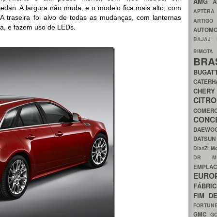
AMG
A
edan. A largura não muda, e o modelo fica mais alto, com
APTER
 A traseira foi alvo de todas as mudanças, com lanternas
ARTIG
na, e fazem uso de LEDs.
AUTOMO
BAJAJ
BIMOT
BRA
BUGAT
CATER
CH
CIT
COMER
CON
DAEW
DATSU
DianZi M
DR 
EMPL
EURO
FÁBRI
FIM D
FORTUN
GMC
G