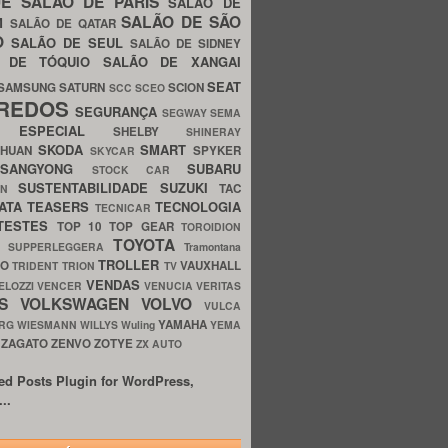
UE
SALÃO DE PARIS
SALÃO DE
SALÃO DE SÃO
IM
SALÃO DE QATAR
O
SALÃO DE SEUL
SALÃO DE SIDNEY
O DE TÓQUIO
SALÃO DE XANGAI
SEAT
SAMSUNG
SATURN
SCION
SCC
SCEO
REDOS
SEGURANÇA
SEGWAY
SEMA
E ESPECIAL
SHELBY
SHINERAY
SKODA
SMART
GHUAN
SPYKER
SKYCAR
SSANGYONG
SUBARU
STOCK CAR
SUSTENTABILIDADE
SUZUKI
TAC
WN
ATA
TEASERS
TECNOLOGIA
TECNICAR
TESTES
TOP 10
TOP GEAR
TOROIDION
TOYOTA
G SUPPERLEGGERA
Tramontana
TROLLER
TO
VAUXHALL
TRIDENT
TRION
TV
VENDAS
ELOZZI
VENCER
VENUCIA
VERITAS
OS
VOLKSWAGEN
VOLVO
VULCA
YAMAHA
URG
WIESMANN
WILLYS
Wuling
YEMA
ZAGATO
ZENVO
ZOTYE
O
ZX AUTO