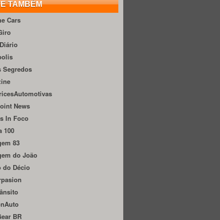
TE TAMBÉM
he Cars
Giro
Diário
olis
s Segredos
zine
ricesAutomotivas
oint News
s In Foco
a 100
gem 83
gem do João
 do Décio
rpasion
ânsito
onAuto
Gear BR