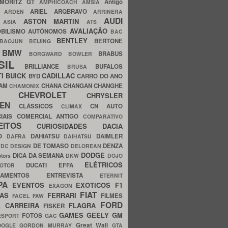
MORITZ GT
Antigo
AMPHICOACH
AMSIA
ARIEL
ARQBRAVO
A
ARDEN
ARRINERA
AUDI
ASTON MARTIN
O
ASIA
ATS
AVALIAÇÃO
BILISMO
AUTÔNOMOS
BAC
BENTLEY
BERTONE
BAOJUN
BEIJING
BMW
BRABUS
A
BORGWARD
BOWLER
SIL
BRILLIANCE
BUFALOS
BRUSA
TI
BUICK
CADILLAC
BYD
CARRO DO ANO
HAM
CHANA
CHANGAN
CHANGHE
CHAMONIX
CHEVROLET
ERY
CHRYSLER
ROEN
CLÁSSICOS
CN AUTO
CLIMAX
CIAIS
COMERCIAL ANTIGO
COMPARATIVO
CEITOS
CURIOSIDADES
DACIA
OO
DAHIATSU
DAIMLER
DAFRA
DAIHATSU
N
DE TOMASO
DENZA
DC DESIGN
DELOREAN
DODGE
DICA DA SEMANA
otors
DKW
DOJO
ELÉTRICOS
DUCATI
EFFA
MOTOR
ACAMENTOS
ENTREVISTA
ETERNIT
PA
EVENTOS
EXOTICOS
F1
EXAGON
FIAT
CAS
FERRARI
FILMES
FACEL
FAW
FORD
E CARREIRA
FLAGRA
FISKER
GAMES
GEELY
GM
FOTOS
ESPORT
GAC
Great Wall
OOGLE
GORDON MURRAY
GTA