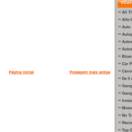
VISI
All T
Alto-
Auto 
Autop
Auto
Auto
Bizar
Car P
Carro
Página inicial
Postagem mais antiga
De 0 
Gara
Gara
Irmão
Moto
No Tr
Raci
Top 