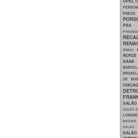
OPEL
O
PERSON
PNEU
POR
PS
PYEON
RECA
RENA
RIMAC
ROYC
SAA
BARCE
BRUXE
DE BU
CHIC
DETR
FRA
SALÃO
SALÃO D
LONDR
MADRID
SALÃO
SALÃO