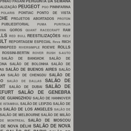
PERGUNTA DA SEMANA
PINIÃO
PAGANI
PEUGEOT
ALIZAÇÃO
PININFARINA
PGO
S
PONTIAC
PONTO DE VISTA
POLARIS
SCHE
PROJETOS ABORTADOS
PROTON
A
PUBLIEDITORIAL
PUMA
PURITALIA
QOROS
RAM
GHWA
QUANT
RACECRAFT
LLS
REESTILIZAÇÕES
RED BULL
RELY
ULT
REPORTAGEM ESPECIAL
RIICH
Reva
ROLLS
RINSPEED
ROEWE
RIVERSIMPLE
E
ROSSINI-BERTIN
ROVER
RUSH
S-AUTO
B
SALÃO DE BANGKOK
SALÃO DE
LONA
SALÃO DE BOLONHA
SALÃO DE
SALÃO DE BUENOS AIRES
LAS
SALÃO
SALÃO DE
SAN
SALÃO DE CHENGDU
SALÃO DE
AGO
SALÃO DE DALLAS
OIT
SALÃO DE
SALÃO DE DUBAI
NKFURT
SALÃO DE GENEBRA
 DE GUANGZHOU
SALÃO DE HANNOVER
SALÃO DE LEIPZIG
SALÃO DE
E ISTAMBUL
SALÃO DE LOS ANGELES
ES
SALÃO DE
SALÃO DE MELBOURNE
SALÃO DE MILÃO
SALÃO DE MOSCOU
 DE MONTREAL
SALÃO DE NOVA
 DE NOVA DÉLHI