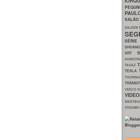
IORQ
PEQU
PAUL
SALÃ
SALEEN
SEG
SÉRI
SHUAN
SRT
SUNDO
T
TAGAZ
TESLA
TOURIN
TRÂNSI
VEECO
V
VIDE
WARTB
YOGOM