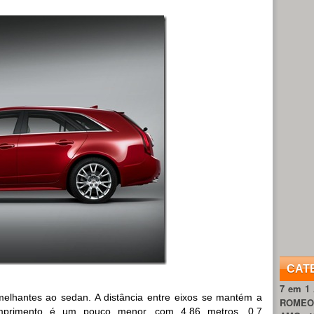
CAT
7 em 1
lhantes ao sedan. A distância entre eixos se mantém a
ROME
primento é um pouco menor, com 4,86 metros, 0,7