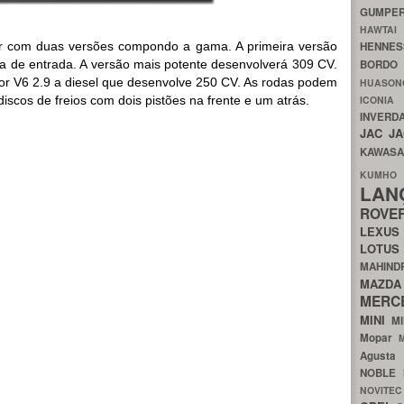
GUMP
HAWTA
or com duas versões compondo a gama. A primeira versão
HENNE
 a de entrada. A versão mais potente desenvolverá 309 CV.
BORDO
r V6 2.9 a diesel que desenvolve 250 CV. As rodas podem
HUASO
iscos de freios com dois pistões na frente e um atrás.
ICON
INVERD
JAC
J
KAWAS
KU
LA
ROV
LEXU
LOTU
MAHIN
MA
MERC
MINI
M
Mopar
Agust
NOBLE
NOVITE