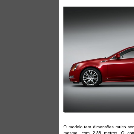
O modelo tem dimensões muito seme
mesma, com 2,88 metros. O com