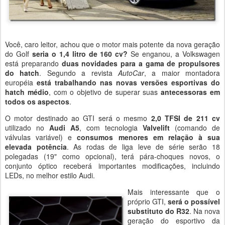
Você, caro leitor, achou que o motor mais potente da nova geração
do Golf
seria o 1,4 litro de 160 cv?
Se enganou, a Volkswagen
está preparando
duas novidades para a gama de propulsores
do hatch
. Segundo a revista
AutoCar
, a maior montadora
européia
está trabalhando nas novas versões esportivas do
hatch médio
, com o objetivo de superar suas
antecessoras em
todos os aspectos
.
O motor destinado ao GTI será o mesmo
2,0 TFSI de 211 cv
utilizado no
Audi A5
, com tecnologia
Valvelift
(comando de
válvulas variável) e
consumos menores em relação à sua
elevada potência
. As rodas de liga leve de série serão 18
polegadas (19" como opcional), terá pára-choques novos, o
conjunto óptico receberá importantes modificações, incluindo
LEDs, no melhor estilo Audi.
Mais interessante que o
próprio GTI,
será o possível
substituto do R32
. Na nova
geração do esportivo da