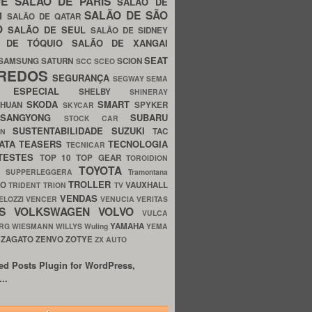
UE
SALÃO DE PARIS
SALÃO DE
SALÃO DE SÃO
IM
SALÃO DE QATAR
O
SALÃO DE SEUL
SALÃO DE SIDNEY
O DE TÓQUIO
SALÃO DE XANGAI
SEAT
SAMSUNG
SATURN
SCION
SCC
SCEO
REDOS
SEGURANÇA
SEGWAY
SEMA
E ESPECIAL
SHELBY
SHINERAY
SKODA
SMART
GHUAN
SPYKER
SKYCAR
SSANGYONG
SUBARU
STOCK CAR
SUSTENTABILIDADE
SUZUKI
TAC
WN
ATA
TEASERS
TECNOLOGIA
TECNICAR
TESTES
TOP 10
TOP GEAR
TOROIDION
TOYOTA
G SUPPERLEGGERA
Tramontana
TROLLER
TO
VAUXHALL
TRIDENT
TRION
TV
VENDAS
ELOZZI
VENCER
VENUCIA
VERITAS
OS
VOLKSWAGEN
VOLVO
VULCA
YAMAHA
URG
WIESMANN
WILLYS
Wuling
YEMA
ZAGATO
ZENVO
ZOTYE
O
ZX AUTO