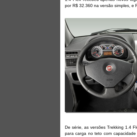
por R$ 32.360 na versão simples, e 
De série, as versões Trekking 1.4 Fl
para carga no teto com capacidade d