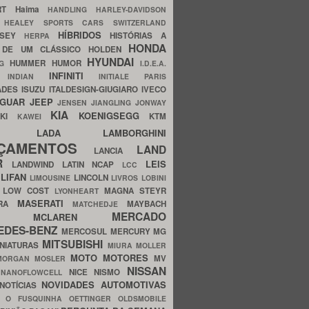
ERT
Haima
HANDLING
HARLEY-DAVIDSON
I
HEALEY SPORTS CARS SWITZERLAND
HÍBRIDOS
SSEY
HISTÓRIAS A
HERPA
HONDA
 DE UM CLÁSSICO
HOLDEN
HYUNDAI
HUMMER
HUMOR
NG
I.D.E.A.
INFINITI
IA
INDIAN
INITIALE PARIS
ADES
ISUZU
ITALDESIGN-GIUGIARO
IVECO
AGUAR
JEEP
JENSEN
JIANGLING
JONWAY
KIA
KOENIGSEGG
AKI
KTM
KAWEI
LADA
LAMBORGHINI
MHO
NÇAMENTOS
LAND
LANCIA
ER
LEIS
LANDWIND
LATIN NCAP
LCC
S
LIFAN
LINCOLN
LIMOUSINE
LIVROS
LOBINI
S
LOW COST
MAGNA STEYR
LYONHEART
MASERATI
DRA
MAYBACH
MATCHEDJE
MERCADO
ZDA
MCLAREN
EDES-BENZ
MERCOSUL
MERCURY
MG
MITSUBISHI
INIATURAS
MIURA
MOLLER
MOTO
MOTORES
MV
MORGAN
MOSLER
NISSAN
a
NICE
NISMO
NANOFLOWCELL
NOVIDADES AUTOMOTIVAS
NOTÍCIAS
C
O FUSQUINHA
OETTINGER
OLDSMOBILE