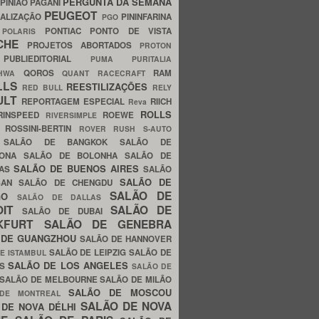
PERGUNTA DA SEMANA
PINIÃO
PAGANI
PEUGEOT
ALIZAÇÃO
PININFARINA
PGO
S
PONTIAC
PONTO DE VISTA
POLARIS
SCHE
PROJETOS ABORTADOS
PROTON
A
PUBLIEDITORIAL
PUMA
PURITALIA
QOROS
RAM
GHWA
QUANT
RACECRAFT
LLS
REESTILIZAÇÕES
RED BULL
RELY
ULT
REPORTAGEM ESPECIAL
RIICH
Reva
ROLLS
RINSPEED
ROEWE
RIVERSIMPLE
E
ROSSINI-BERTIN
ROVER
RUSH
S-AUTO
B
SALÃO DE BANGKOK
SALÃO DE
LONA
SALÃO DE BOLONHA
SALÃO DE
SALÃO DE BUENOS AIRES
LAS
SALÃO
SALÃO DE
SAN
SALÃO DE CHENGDU
SALÃO DE
AGO
SALÃO DE DALLAS
OIT
SALÃO DE
SALÃO DE DUBAI
NKFURT
SALÃO DE GENEBRA
 DE GUANGZHOU
SALÃO DE HANNOVER
SALÃO DE LEIPZIG
SALÃO DE
E ISTAMBUL
SALÃO DE LOS ANGELES
ES
SALÃO DE
SALÃO DE MELBOURNE
SALÃO DE MILÃO
SALÃO DE MOSCOU
 DE MONTREAL
SALÃO DE NOVA
 DE NOVA DÉLHI