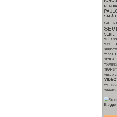
IORQ
PEQU
PAUL
SALÃ
SALEEN
SEG
SÉRI
SHUAN
SRT
SUNDO
T
TAGAZ
TESLA
TOURIN
TRÂNSI
VEECO
V
VIDE
WARTB
YOGOM