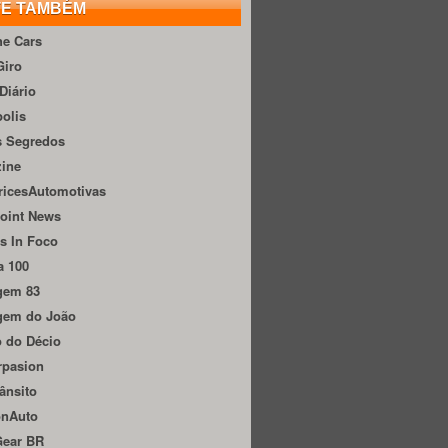
TE TAMBÉM
he Cars
Giro
Diário
olis
s Segredos
zine
ricesAutomotivas
oint News
s In Foco
a 100
gem 83
gem do João
 do Décio
rpasion
ânsito
onAuto
Gear BR