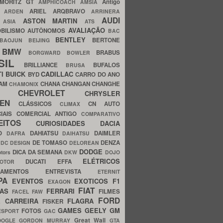
MORITZ GT
Antigo
AMPHICOACH
AMSIA
ARIEL
ARQBRAVO
A
ARDEN
ARRINERA
AUDI
ASTON MARTIN
O
ASIA
ATS
AVALIAÇÃO
BILISMO
AUTÔNOMOS
BAC
BENTLEY
BERTONE
BAOJUN
BEIJING
BMW
BRABUS
A
BORGWARD
BOWLER
SIL
BRILLIANCE
BUFALOS
BRUSA
TI
BUICK
CADILLAC
BYD
CARRO DO ANO
HAM
CHANA
CHANGAN
CHANGHE
CHAMONIX
CHEVROLET
ERY
CHRYSLER
ROEN
CLÁSSICOS
CN AUTO
CLIMAX
CIAIS
COMERCIAL ANTIGO
COMPARATIVO
CEITOS
CURIOSIDADES
DACIA
OO
DAHIATSU
DAIMLER
DAFRA
DAIHATSU
N
DE TOMASO
DENZA
DC DESIGN
DELOREAN
DODGE
DICA DA SEMANA
otors
DKW
DOJO
ELÉTRICOS
DUCATI
EFFA
MOTOR
ACAMENTOS
ENTREVISTA
ETERNIT
PA
EVENTOS
EXOTICOS
F1
EXAGON
FIAT
CAS
FERRARI
FILMES
FACEL
FAW
FORD
E CARREIRA
FLAGRA
FISKER
GAMES
GEELY
GM
FOTOS
ESPORT
GAC
Great Wall
OOGLE
GORDON MURRAY
GTA