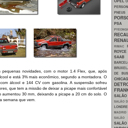
OPEL
O
PERSON
PNEU
POR
PS
PYEON
RECA
RENA
RIMAC
ROYC
SAA
BARCE
BRUXE
pequenas novidades, com o motor 1.4 Flex, que, após
DE BU
cool e está 3% mais econômico, segundo a montadora. O
CHIC
 com álcool e 144 CV com gasolina. A suspensão sofreu
DETR
es, que tem a missão de deixar a picape mais confortável
FRA
olo aumentou 30 mm, deixando a picape a 20 cm do solo. O
SALÃO
na semana que vem.
SALÃO D
LONDR
MADRID
SALÃO
SALÃO