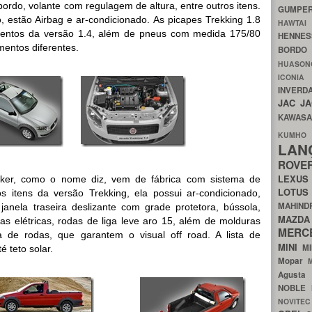
rdo, volante com regulagem de altura, entre outros itens.
GUMP
, estão Airbag e ar-condicionado. As picapes Trekking 1.8
HAWTA
mentos da versão 1.4, além de pneus com medida 175/80
HENNE
mentos diferentes.
BORDO
HUASO
ICON
INVERD
JAC
J
KAWAS
KU
LA
ROV
LEXU
cker, como o nome diz, vem de fábrica com sistema de
LOTU
os itens da versão Trekking, ela possui ar-condicionado,
MAHIN
 janela traseira deslizante com grade protetora, bússola,
MA
vas elétricas, rodas de liga leve aro 15, além de molduras
MERC
a de rodas, que garantem o visual off road. A lista de
MINI
M
é teto solar.
Mopar
Agust
NOBLE
NOVITE