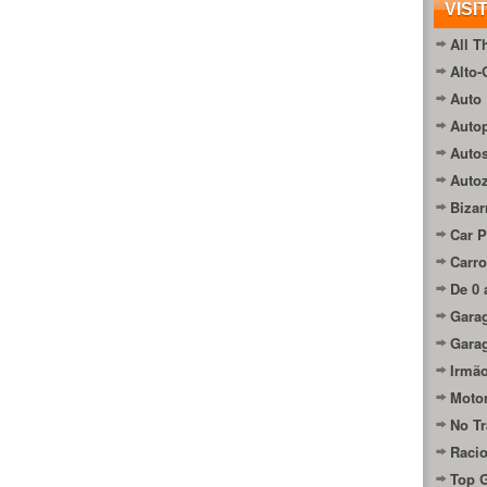
VISI
All T
Alto-
Auto 
Autop
Auto
Auto
Bizar
Car P
Carro
De 0 
Gara
Gara
Irmão
Moto
No Tr
Raci
Top 