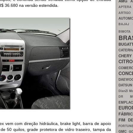
AMG
A
R$ 36.680 na versão estendida.
APTER
ARTIG
AUTOMO
BAJAJ
BIMOT
BRA
BUGAT
CATER
CH
CIT
COMER
CON
DAEW
DATSU
DianZi M
DR 
EMPL
EURO
FÁBRI
FIM D
ex vem com direção hidráulica, brake light, barra de apoio
FORTUN
e 50 quilos, grade protetora de vidro traseiro, tampa da
GMC
G