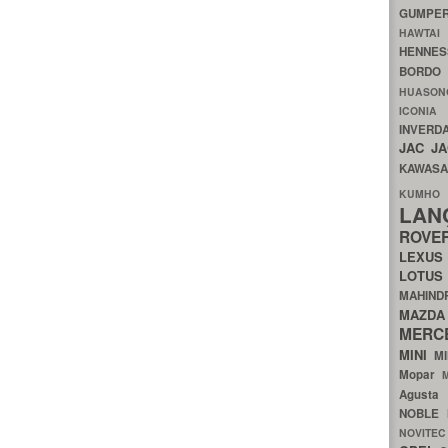
GUMP
HAWTA
HENNE
BORDO
HUASO
ICON
INVERD
JAC
J
KAWAS
KU
LA
ROV
LEXU
LOTU
MAHIN
MA
MERC
MINI
M
Mopar
Agust
NOBLE
NOVITE