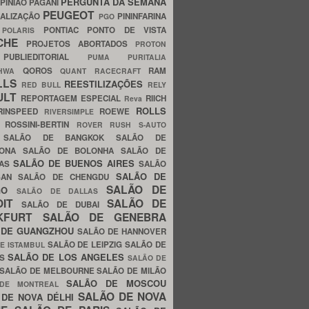
PERGUNTA DA SEMANA
PINIÃO
PAGANI
PEUGEOT
ALIZAÇÃO
PININFARINA
PGO
S
PONTIAC
PONTO DE VISTA
POLARIS
SCHE
PROJETOS ABORTADOS
PROTON
A
PUBLIEDITORIAL
PUMA
PURITALIA
QOROS
RAM
GHWA
QUANT
RACECRAFT
LLS
REESTILIZAÇÕES
RED BULL
RELY
ULT
REPORTAGEM ESPECIAL
RIICH
Reva
ROLLS
RINSPEED
ROEWE
RIVERSIMPLE
E
ROSSINI-BERTIN
ROVER
RUSH
S-AUTO
B
SALÃO DE BANGKOK
SALÃO DE
LONA
SALÃO DE BOLONHA
SALÃO DE
SALÃO DE BUENOS AIRES
LAS
SALÃO
SALÃO DE
SAN
SALÃO DE CHENGDU
SALÃO DE
AGO
SALÃO DE DALLAS
OIT
SALÃO DE
SALÃO DE DUBAI
NKFURT
SALÃO DE GENEBRA
 DE GUANGZHOU
SALÃO DE HANNOVER
SALÃO DE LEIPZIG
SALÃO DE
E ISTAMBUL
SALÃO DE LOS ANGELES
ES
SALÃO DE
SALÃO DE MELBOURNE
SALÃO DE MILÃO
SALÃO DE MOSCOU
 DE MONTREAL
SALÃO DE NOVA
 DE NOVA DÉLHI