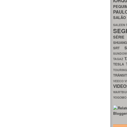
IORQ
PEQU
PAUL
SALÃ
SALEEN
SEG
SÉRI
SHUAN
SRT
SUNDO
T
TAGAZ
TESLA
TOURIN
TRÂNSI
VEECO
V
VIDE
WARTB
YOGOM