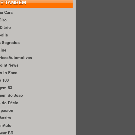
TE TAMBÉM
he Cars
Giro
Diário
olis
s Segredos
zine
ricesAutomotivas
oint News
s In Foco
a 100
gem 83
gem do João
 do Décio
rpasion
ânsito
onAuto
Gear BR