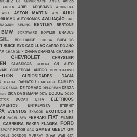
MORITZ GT
Antigo
AMPHICOACH
AMSIA
ARIEL
ARQBRAVO
A
ARDEN
ARRINERA
AUDI
ASTON MARTIN
O
ASIA
ATS
AVALIAÇÃO
BILISMO
AUTÔNOMOS
BAC
BENTLEY
BERTONE
BAOJUN
BEIJING
BMW
BRABUS
A
BORGWARD
BOWLER
SIL
BRILLIANCE
BUFALOS
BRUSA
TI
BUICK
CADILLAC
BYD
CARRO DO ANO
HAM
CHANA
CHANGAN
CHANGHE
CHAMONIX
CHEVROLET
ERY
CHRYSLER
ROEN
CLÁSSICOS
CN AUTO
CLIMAX
CIAIS
COMERCIAL ANTIGO
COMPARATIVO
CEITOS
CURIOSIDADES
DACIA
OO
DAHIATSU
DAIMLER
DAFRA
DAIHATSU
N
DE TOMASO
DENZA
DC DESIGN
DELOREAN
DODGE
DICA DA SEMANA
otors
DKW
DOJO
ELÉTRICOS
DUCATI
EFFA
MOTOR
ACAMENTOS
ENTREVISTA
ETERNIT
PA
EVENTOS
EXOTICOS
F1
EXAGON
FIAT
CAS
FERRARI
FILMES
FACEL
FAW
FORD
E CARREIRA
FLAGRA
FISKER
GAMES
GEELY
GM
FOTOS
ESPORT
GAC
Great Wall
OOGLE
GORDON MURRAY
GTA