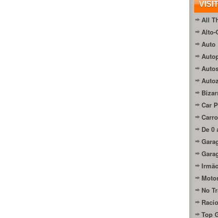
VISI
All T
Alto-
Auto 
Autop
Auto
Auto
Bizar
Car P
Carro
De 0 
Gara
Gara
Irmão
Moto
No Tr
Raci
Top 