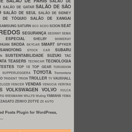
UE
SALÃO DE PARIS
SALÃO DE
SALÃO DE SÃO
IM
SALÃO DE QATAR
O
SALÃO DE SEUL
SALÃO DE SIDNEY
O DE TÓQUIO
SALÃO DE XANGAI
SEAT
SAMSUNG
SATURN
SCION
SCC
SCEO
REDOS
SEGURANÇA
SEGWAY
SEMA
E ESPECIAL
SHELBY
SHINERAY
SKODA
SMART
GHUAN
SPYKER
SKYCAR
SSANGYONG
SUBARU
STOCK CAR
SUSTENTABILIDADE
SUZUKI
TAC
WN
ATA
TEASERS
TECNOLOGIA
TECNICAR
TESTES
TOP 10
TOP GEAR
TOROIDION
TOYOTA
G SUPPERLEGGERA
Tramontana
TROLLER
TO
VAUXHALL
TRIDENT
TRION
TV
VENDAS
ELOZZI
VENCER
VENUCIA
VERITAS
OS
VOLKSWAGEN
VOLVO
VULCA
YAMAHA
URG
WIESMANN
WILLYS
Wuling
YEMA
ZAGATO
ZENVO
ZOTYE
O
ZX AUTO