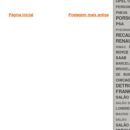
OPEL
O
PERSON
PNEU
Página inicial
Postagem mais antiga
POR
PS
PYEON
RECA
RENA
RIMAC
ROYC
SAA
BARCE
BRUXE
DE BU
CHIC
DETR
FRA
SALÃO
SALÃO D
LONDR
MADRID
SALÃO
SALÃO