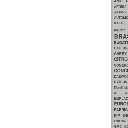
AMG
A
APTER
ARTIG
AUTOMO
BAJAJ
BIMOT
BRA
BUGAT
CATER
CH
CIT
COMER
CON
DAEW
DATSU
DianZi M
DR 
EMPL
EURO
FÁBRI
FIM D
FORTUN
GMC
G