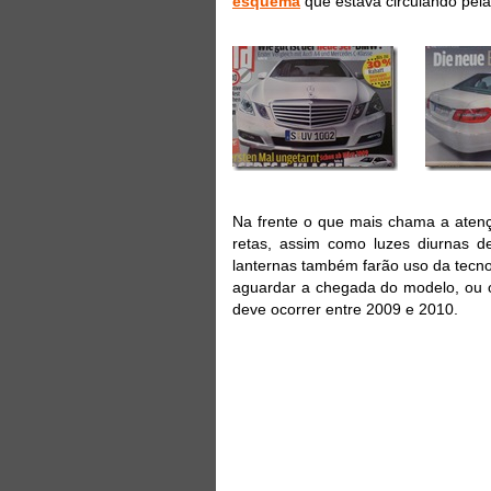
esquema
que estava circulando pela 
Na frente o que mais chama a atenç
retas, assim como luzes diurnas de
lanternas também farão uso da tecno
aguardar a chegada do modelo, ou 
deve ocorrer entre 2009 e 2010.