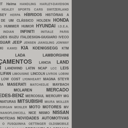
ERT
Haima
HANDLING
HARLEY-DAVIDSON
I
HEALEY SPORTS CARS SWITZERLAND
HÍBRIDOS
SSEY
HISTÓRIAS A
HERPA
HONDA
 DE UM CLÁSSICO
HOLDEN
HYUNDAI
HUMMER
HUMOR
NG
I.D.E.A.
INFINITI
IA
INDIAN
INITIALE PARIS
ADES
ISUZU
ITALDESIGN-GIUGIARO
IVECO
AGUAR
JEEP
JENSEN
JIANGLING
JONWAY
KIA
KOENIGSEGG
AKI
KTM
KAWEI
LADA
LAMBORGHINI
MHO
NÇAMENTOS
LAND
LANCIA
ER
LEIS
LANDWIND
LATIN NCAP
LCC
S
LIFAN
LINCOLN
LIMOUSINE
LIVROS
LOBINI
S
LOW COST
MAGNA STEYR
LYONHEART
MASERATI
DRA
MAYBACH
MATCHEDJE
MERCADO
ZDA
MCLAREN
EDES-BENZ
MERCOSUL
MERCURY
MG
MITSUBISHI
INIATURAS
MIURA
MOLLER
MOTO
MOTORES
MV
MORGAN
MOSLER
NISSAN
a
NICE
NISMO
NANOFLOWCELL
NOVIDADES AUTOMOTIVAS
NOTÍCIAS
C
O FUSQUINHA
OETTINGER
OLDSMOBILE