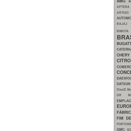
AMG
A
APTER
ARTIG
AUTOMO
BAJAJ
BIMOT
BRA
BUGAT
CATER
CH
CIT
COMER
CON
DAEW
DATSU
DianZi M
DR 
EMPL
EURO
FÁBRI
FIM D
FORTUN
GMC
G