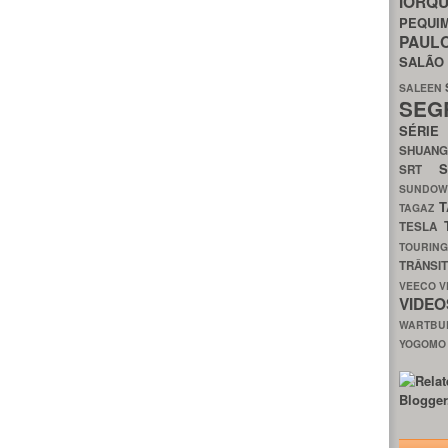
IORQ
PEQU
PAUL
SALÃ
SALEEN
SEG
SÉRI
SHUAN
SRT
SUNDO
T
TAGAZ
TESLA
TOURIN
TRÂNSI
VEECO
V
VIDE
WARTB
YOGOM