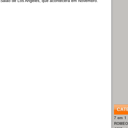
o Salão de Los Angeles, que acontecerá em Novembro.
CAT
7 em 1
ROME