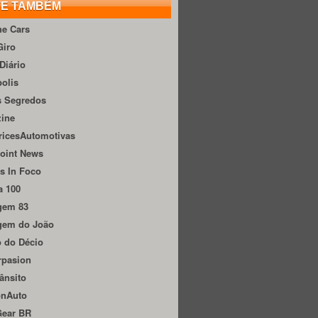
TE TAMBÉM
he Cars
Giro
Diário
olis
s Segredos
zine
ricesAutomotivas
oint News
s In Foco
a 100
gem 83
gem do João
 do Décio
rpasion
ânsito
onAuto
Gear BR