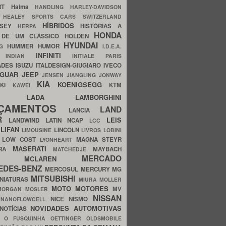
ERT
Haima
HANDLING
HARLEY-DAVIDSON
I
HEALEY SPORTS CARS SWITZERLAND
HÍBRIDOS
SSEY
HISTÓRIAS A
HERPA
HONDA
 DE UM CLÁSSICO
HOLDEN
HYUNDAI
HUMMER
HUMOR
NG
I.D.E.A.
INFINITI
IA
INDIAN
INITIALE PARIS
ADES
ISUZU
ITALDESIGN-GIUGIARO
IVECO
AGUAR
JEEP
JENSEN
JIANGLING
JONWAY
KIA
KOENIGSEGG
AKI
KTM
KAWEI
LADA
LAMBORGHINI
MHO
NÇAMENTOS
LAND
LANCIA
ER
LEIS
LANDWIND
LATIN NCAP
LCC
S
LIFAN
LINCOLN
LIMOUSINE
LIVROS
LOBINI
S
LOW COST
MAGNA STEYR
LYONHEART
MASERATI
DRA
MAYBACH
MATCHEDJE
MERCADO
ZDA
MCLAREN
EDES-BENZ
MERCOSUL
MERCURY
MG
MITSUBISHI
INIATURAS
MIURA
MOLLER
MOTO
MOTORES
MV
MORGAN
MOSLER
NISSAN
a
NICE
NISMO
NANOFLOWCELL
NOVIDADES AUTOMOTIVAS
NOTÍCIAS
C
O FUSQUINHA
OETTINGER
OLDSMOBILE