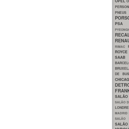
OPEL
O
PERSON
PNEU
POR
PS
PYEON
RECA
RENA
RIMAC
ROYC
SAA
BARCE
BRUXE
DE BU
CHIC
DETR
FRA
SALÃO
SALÃO D
LONDR
MADRID
SALÃO
SALÃO