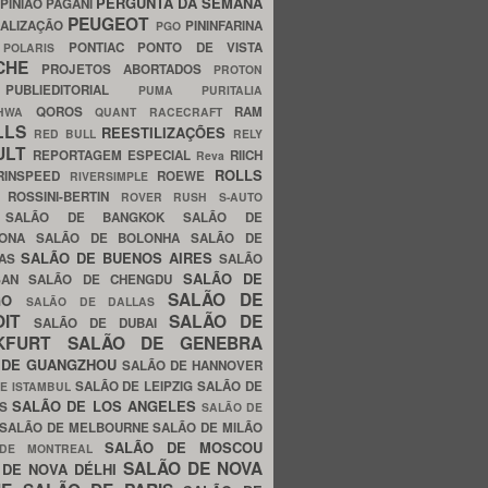
PERGUNTA DA SEMANA
PINIÃO
PAGANI
PEUGEOT
ALIZAÇÃO
PININFARINA
PGO
S
PONTIAC
PONTO DE VISTA
POLARIS
SCHE
PROJETOS ABORTADOS
PROTON
A
PUBLIEDITORIAL
PUMA
PURITALIA
QOROS
RAM
GHWA
QUANT
RACECRAFT
LLS
REESTILIZAÇÕES
RED BULL
RELY
ULT
REPORTAGEM ESPECIAL
RIICH
Reva
ROLLS
RINSPEED
ROEWE
RIVERSIMPLE
E
ROSSINI-BERTIN
ROVER
RUSH
S-AUTO
B
SALÃO DE BANGKOK
SALÃO DE
LONA
SALÃO DE BOLONHA
SALÃO DE
SALÃO DE BUENOS AIRES
LAS
SALÃO
SALÃO DE
SAN
SALÃO DE CHENGDU
SALÃO DE
AGO
SALÃO DE DALLAS
OIT
SALÃO DE
SALÃO DE DUBAI
NKFURT
SALÃO DE GENEBRA
 DE GUANGZHOU
SALÃO DE HANNOVER
SALÃO DE LEIPZIG
SALÃO DE
E ISTAMBUL
SALÃO DE LOS ANGELES
ES
SALÃO DE
SALÃO DE MELBOURNE
SALÃO DE MILÃO
SALÃO DE MOSCOU
 DE MONTREAL
SALÃO DE NOVA
 DE NOVA DÉLHI