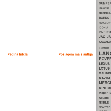
GUMP
HAWTA
HENNE
BORDO
HUASO
ICON
INVERD
JAC
J
KAWAS
KU
LA
Página inicial
Postagem mais antiga
ROV
LEXU
LOTU
MAHIN
MA
MERC
MINI
M
Mopar
Agust
NOBLE
NOVITE