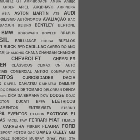
MORITZ GT
Antigo
AMPHICOACH
AMSIA
ARIEL
ARQBRAVO
A
ARDEN
ARRINERA
AUDI
ASTON MARTIN
O
ASIA
ATS
AVALIAÇÃO
BILISMO
AUTÔNOMOS
BAC
BENTLEY
BERTONE
BAOJUN
BEIJING
BMW
BRABUS
A
BORGWARD
BOWLER
SIL
BRILLIANCE
BUFALOS
BRUSA
TI
BUICK
CADILLAC
BYD
CARRO DO ANO
HAM
CHANA
CHANGAN
CHANGHE
CHAMONIX
CHEVROLET
ERY
CHRYSLER
ROEN
CLÁSSICOS
CN AUTO
CLIMAX
CIAIS
COMERCIAL ANTIGO
COMPARATIVO
CEITOS
CURIOSIDADES
DACIA
OO
DAHIATSU
DAIMLER
DAFRA
DAIHATSU
N
DE TOMASO
DENZA
DC DESIGN
DELOREAN
DODGE
DICA DA SEMANA
otors
DKW
DOJO
ELÉTRICOS
DUCATI
EFFA
MOTOR
ACAMENTOS
ENTREVISTA
ETERNIT
PA
EVENTOS
EXOTICOS
F1
EXAGON
FIAT
CAS
FERRARI
FILMES
FACEL
FAW
FORD
E CARREIRA
FLAGRA
FISKER
GAMES
GEELY
GM
FOTOS
ESPORT
GAC
Great Wall
OOGLE
GORDON MURRAY
GTA