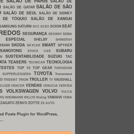
UE
SALÃO DE PARIS
SALÃO DE
SALÃO DE SÃO
IM
SALÃO DE QATAR
O
SALÃO DE SEUL
SALÃO DE SIDNEY
O DE TÓQUIO
SALÃO DE XANGAI
SEAT
SAMSUNG
SATURN
SCION
SCC
SCEO
REDOS
SEGURANÇA
SEGWAY
SEMA
E ESPECIAL
SHELBY
SHINERAY
SKODA
SMART
GHUAN
SPYKER
SKYCAR
SSANGYONG
SUBARU
STOCK CAR
SUSTENTABILIDADE
SUZUKI
TAC
WN
ATA
TEASERS
TECNOLOGIA
TECNICAR
TESTES
TOP 10
TOP GEAR
TOROIDION
TOYOTA
G SUPPERLEGGERA
Tramontana
TROLLER
TO
VAUXHALL
TRIDENT
TRION
TV
VENDAS
ELOZZI
VENCER
VENUCIA
VERITAS
OS
VOLKSWAGEN
VOLVO
VULCA
YAMAHA
URG
WIESMANN
WILLYS
Wuling
YEMA
ZAGATO
ZENVO
ZOTYE
O
ZX AUTO