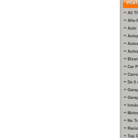
VISI
All T
Alto-
Auto 
Autop
Auto
Auto
Bizar
Car P
Carro
De 0 
Gara
Gara
Irmão
Moto
No Tr
Raci
Top 