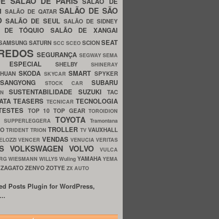
UE
SALÃO DE PARIS
SALÃO DE
SALÃO DE SÃO
IM
SALÃO DE QATAR
O
SALÃO DE SEUL
SALÃO DE SIDNEY
O DE TÓQUIO
SALÃO DE XANGAI
SEAT
SAMSUNG
SATURN
SCION
SCC
SCEO
REDOS
SEGURANÇA
SEGWAY
SEMA
E ESPECIAL
SHELBY
SHINERAY
SKODA
SMART
GHUAN
SPYKER
SKYCAR
SSANGYONG
SUBARU
STOCK CAR
SUSTENTABILIDADE
SUZUKI
TAC
WN
ATA
TEASERS
TECNOLOGIA
TECNICAR
TESTES
TOP 10
TOP GEAR
TOROIDION
TOYOTA
G SUPPERLEGGERA
Tramontana
TROLLER
TO
VAUXHALL
TRIDENT
TRION
TV
VENDAS
ELOZZI
VENCER
VENUCIA
VERITAS
OS
VOLKSWAGEN
VOLVO
VULCA
YAMAHA
URG
WIESMANN
WILLYS
Wuling
YEMA
ZAGATO
ZENVO
ZOTYE
O
ZX AUTO