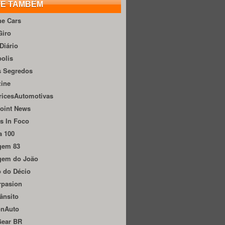
TE TAMBÉM
he Cars
Giro
Diário
olis
s Segredos
zine
ricesAutomotivas
oint News
s In Foco
a 100
gem 83
gem do João
 do Décio
rpasion
ânsito
onAuto
Gear BR