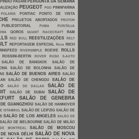
PERGUNTA DA SEMANA
PINIÃO
PAGANI
PEUGEOT
ALIZAÇÃO
PININFARINA
PGO
S
PONTIAC
PONTO DE VISTA
POLARIS
SCHE
PROJETOS ABORTADOS
PROTON
A
PUBLIEDITORIAL
PUMA
PURITALIA
QOROS
RAM
GHWA
QUANT
RACECRAFT
LLS
REESTILIZAÇÕES
RED BULL
RELY
ULT
REPORTAGEM ESPECIAL
RIICH
Reva
ROLLS
RINSPEED
ROEWE
RIVERSIMPLE
E
ROSSINI-BERTIN
ROVER
RUSH
S-AUTO
B
SALÃO DE BANGKOK
SALÃO DE
LONA
SALÃO DE BOLONHA
SALÃO DE
SALÃO DE BUENOS AIRES
LAS
SALÃO
SALÃO DE
SAN
SALÃO DE CHENGDU
SALÃO DE
AGO
SALÃO DE DALLAS
OIT
SALÃO DE
SALÃO DE DUBAI
NKFURT
SALÃO DE GENEBRA
 DE GUANGZHOU
SALÃO DE HANNOVER
SALÃO DE LEIPZIG
SALÃO DE
E ISTAMBUL
SALÃO DE LOS ANGELES
ES
SALÃO DE
SALÃO DE MELBOURNE
SALÃO DE MILÃO
SALÃO DE MOSCOU
 DE MONTREAL
SALÃO DE NOVA
 DE NOVA DÉLHI