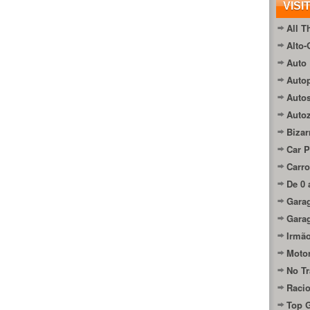
VISI
All T
Alto-
Auto 
Autop
Auto
Auto
Bizar
Car P
Carro
De 0 
Gara
Gara
Irmão
Moto
No Tr
Raci
Top 