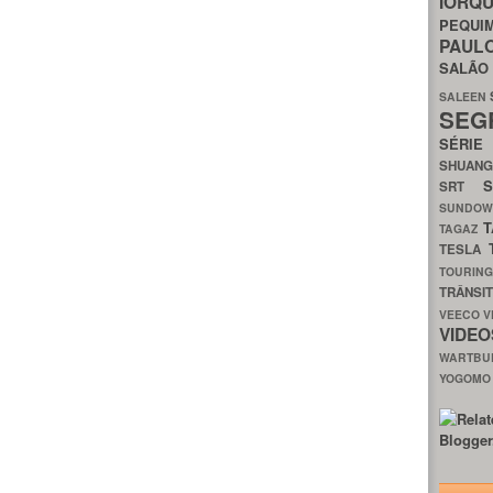
IORQ
PEQU
PAUL
SALÃ
SALEEN
SEG
SÉRI
SHUAN
SRT
SUNDO
T
TAGAZ
TESLA
TOURIN
TRÂNSI
VEECO
V
VIDE
WARTB
YOGOM