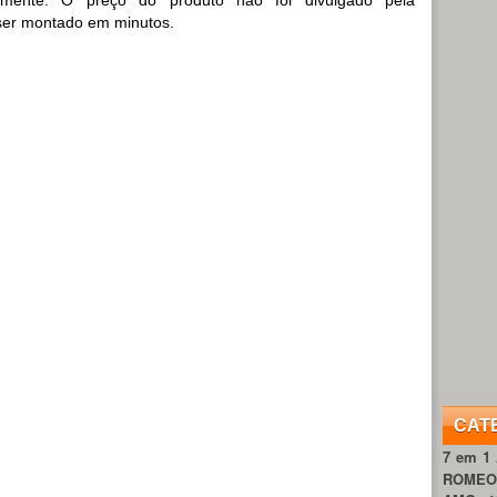
ser montado em minutos.
CAT
7 em 1
ROME