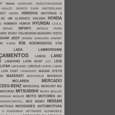
ERT
Haima
HANDLING
HARLEY-DAVIDSON
I
HEALEY SPORTS CARS SWITZERLAND
HÍBRIDOS
SSEY
HISTÓRIAS A
HERPA
HONDA
 DE UM CLÁSSICO
HOLDEN
HYUNDAI
HUMMER
HUMOR
NG
I.D.E.A.
INFINITI
IA
INDIAN
INITIALE PARIS
ADES
ISUZU
ITALDESIGN-GIUGIARO
IVECO
AGUAR
JEEP
JENSEN
JIANGLING
JONWAY
KIA
KOENIGSEGG
AKI
KTM
KAWEI
LADA
LAMBORGHINI
MHO
NÇAMENTOS
LAND
LANCIA
ER
LEIS
LANDWIND
LATIN NCAP
LCC
S
LIFAN
LINCOLN
LIMOUSINE
LIVROS
LOBINI
S
LOW COST
MAGNA STEYR
LYONHEART
MASERATI
DRA
MAYBACH
MATCHEDJE
MERCADO
ZDA
MCLAREN
EDES-BENZ
MERCOSUL
MERCURY
MG
MITSUBISHI
INIATURAS
MIURA
MOLLER
MOTO
MOTORES
MV
MORGAN
MOSLER
NISSAN
a
NICE
NISMO
NANOFLOWCELL
NOVIDADES AUTOMOTIVAS
NOTÍCIAS
C
O FUSQUINHA
OETTINGER
OLDSMOBILE