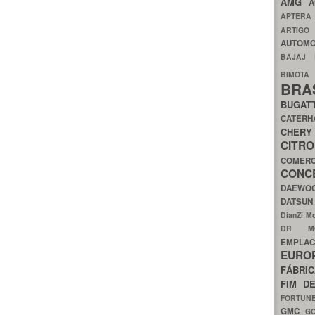
AMG
A
APTER
ARTIG
AUTOMO
BAJAJ
BIMOT
BRA
BUGAT
CATER
CH
CIT
COMER
CON
DAEW
DATSU
DianZi M
DR 
EMPL
EURO
FÁBRI
FIM D
FORTUN
GMC
G