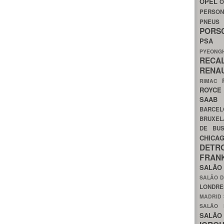
OPEL
O
PERSON
PNEU
POR
PS
PYEON
RECA
RENA
RIMAC
ROYC
SAA
BARCE
BRUXE
DE BU
CHIC
DETR
FRA
SALÃO
SALÃO D
LONDR
MADRID
SALÃO
SALÃO