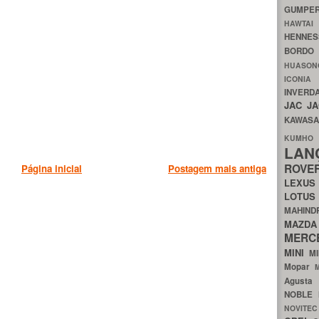
GUMP
HAWTA
HENNE
BORDO
HUASO
ICON
INVERD
JAC
J
KAWAS
KU
LA
ROV
Página inicial
Postagem mais antiga
LEXU
LOTU
MAHIN
MA
MERC
MINI
M
Mopar
Agust
NOBLE
NOVITE