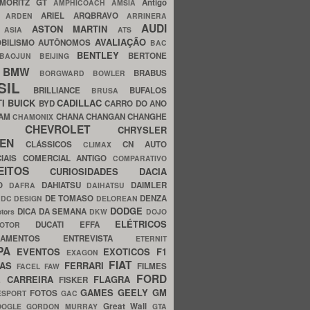
MORITZ GT
Antigo
AMPHICOACH
AMSIA
ARIEL
ARQBRAVO
A
ARDEN
ARRINERA
AUDI
ASTON MARTIN
O
ASIA
ATS
AVALIAÇÃO
BILISMO
AUTÔNOMOS
BAC
BENTLEY
BERTONE
BAOJUN
BEIJING
BMW
BRABUS
A
BORGWARD
BOWLER
SIL
BRILLIANCE
BUFALOS
BRUSA
TI
BUICK
CADILLAC
BYD
CARRO DO ANO
HAM
CHANA
CHANGAN
CHANGHE
CHAMONIX
CHEVROLET
ERY
CHRYSLER
ROEN
CLÁSSICOS
CN AUTO
CLIMAX
CIAIS
COMERCIAL ANTIGO
COMPARATIVO
CEITOS
CURIOSIDADES
DACIA
OO
DAHIATSU
DAIMLER
DAFRA
DAIHATSU
N
DE TOMASO
DENZA
DC DESIGN
DELOREAN
DODGE
DICA DA SEMANA
otors
DKW
DOJO
ELÉTRICOS
DUCATI
EFFA
MOTOR
ACAMENTOS
ENTREVISTA
ETERNIT
PA
EVENTOS
EXOTICOS
F1
EXAGON
FIAT
CAS
FERRARI
FILMES
FACEL
FAW
FORD
E CARREIRA
FLAGRA
FISKER
GAMES
GEELY
GM
FOTOS
ESPORT
GAC
Great Wall
OOGLE
GORDON MURRAY
GTA