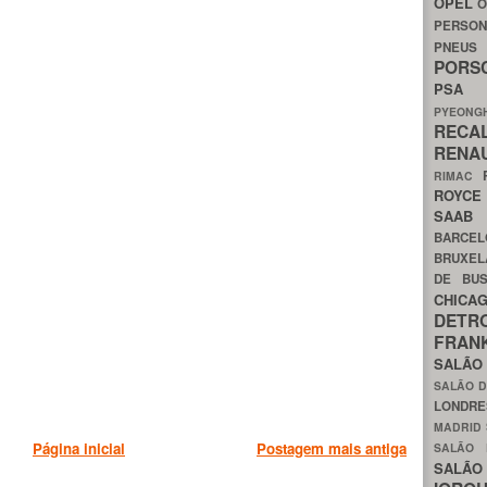
OPEL
O
PERSON
PNEU
POR
PS
PYEON
RECA
RENA
RIMAC
ROYC
SAA
BARCE
BRUXE
DE BU
CHIC
DETR
FRA
SALÃO
SALÃO D
LONDR
MADRID
Página inicial
Postagem mais antiga
SALÃO
SALÃO