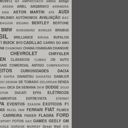
MORITZ GT
Antigo
AMPHICOACH
AMSIA
ARIEL
ARQBRAVO
A
ARDEN
ARRINERA
AUDI
ASTON MARTIN
O
ASIA
ATS
AVALIAÇÃO
BILISMO
AUTÔNOMOS
BAC
BENTLEY
BERTONE
BAOJUN
BEIJING
BMW
BRABUS
A
BORGWARD
BOWLER
SIL
BRILLIANCE
BUFALOS
BRUSA
TI
BUICK
CADILLAC
BYD
CARRO DO ANO
HAM
CHANA
CHANGAN
CHANGHE
CHAMONIX
CHEVROLET
ERY
CHRYSLER
ROEN
CLÁSSICOS
CN AUTO
CLIMAX
CIAIS
COMERCIAL ANTIGO
COMPARATIVO
CEITOS
CURIOSIDADES
DACIA
OO
DAHIATSU
DAIMLER
DAFRA
DAIHATSU
N
DE TOMASO
DENZA
DC DESIGN
DELOREAN
DODGE
DICA DA SEMANA
otors
DKW
DOJO
ELÉTRICOS
DUCATI
EFFA
MOTOR
ACAMENTOS
ENTREVISTA
ETERNIT
PA
EVENTOS
EXOTICOS
F1
EXAGON
FIAT
CAS
FERRARI
FILMES
FACEL
FAW
FORD
E CARREIRA
FLAGRA
FISKER
GAMES
GEELY
GM
FOTOS
ESPORT
GAC
Great Wall
OOGLE
GORDON MURRAY
GTA