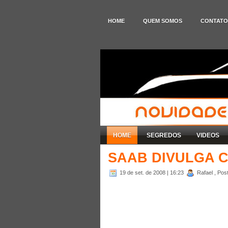
HOME
QUEM SOMOS
CONTATO
HOME
SEGREDOS
VIDEOS
SAAB DIVULGA C
19 de set. de 2008
| 16:23
Rafael , Pos