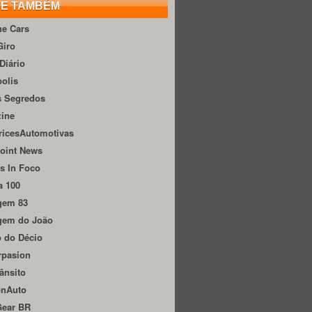
TE TAMBÉM
he Cars
Giro
Diário
olis
s Segredos
zine
ricesAutomotivas
oint News
s In Foco
a 100
gem 83
gem do João
 do Décio
rpasion
ânsito
onAuto
Gear BR