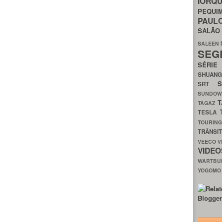
IORQ
PEQU
PAUL
SALÃ
SALEEN
SEG
SÉRI
SHUAN
SRT
SUNDO
T
TAGAZ
TESLA
TOURIN
TRÂNSI
VEECO
V
VIDE
WARTB
YOGOM