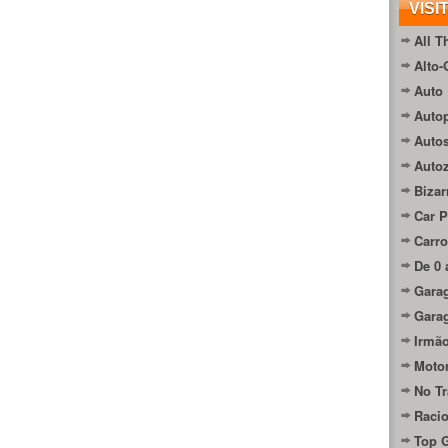
VISI
All T
Alto-
Auto 
Autop
Auto
Auto
Bizar
Car P
Carro
De 0 
Gara
Gara
Irmão
Moto
No Tr
Raci
Top 