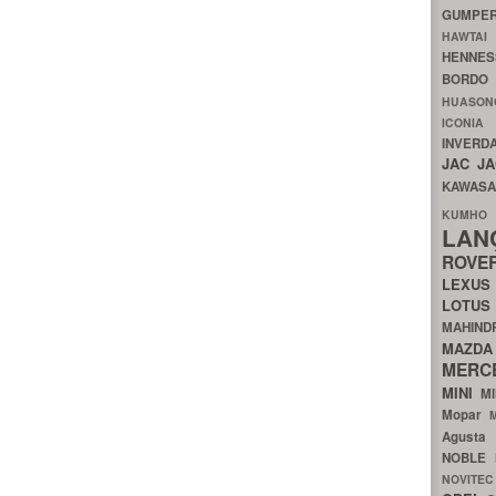
GUMP
HAWTA
HENNE
BORDO
HUASO
ICON
INVERD
JAC
J
KAWAS
KU
LA
ROV
LEXU
LOTU
MAHIN
MA
MERC
MINI
M
Mopar
Agust
NOBLE
NOVITE