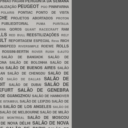
PERGUNTA DA SEMANA
PINIÃO
PAGANI
PEUGEOT
ALIZAÇÃO
PININFARINA
PGO
S
PONTIAC
PONTO DE VISTA
POLARIS
SCHE
PROJETOS ABORTADOS
PROTON
A
PUBLIEDITORIAL
PUMA
PURITALIA
QOROS
RAM
GHWA
QUANT
RACECRAFT
LLS
REESTILIZAÇÕES
RED BULL
RELY
ULT
REPORTAGEM ESPECIAL
RIICH
Reva
ROLLS
RINSPEED
ROEWE
RIVERSIMPLE
E
ROSSINI-BERTIN
ROVER
RUSH
S-AUTO
B
SALÃO DE BANGKOK
SALÃO DE
LONA
SALÃO DE BOLONHA
SALÃO DE
SALÃO DE BUENOS AIRES
LAS
SALÃO
SALÃO DE
SAN
SALÃO DE CHENGDU
SALÃO DE
AGO
SALÃO DE DALLAS
OIT
SALÃO DE
SALÃO DE DUBAI
NKFURT
SALÃO DE GENEBRA
 DE GUANGZHOU
SALÃO DE HANNOVER
SALÃO DE LEIPZIG
SALÃO DE
E ISTAMBUL
SALÃO DE LOS ANGELES
ES
SALÃO DE
SALÃO DE MELBOURNE
SALÃO DE MILÃO
SALÃO DE MOSCOU
 DE MONTREAL
SALÃO DE NOVA
 DE NOVA DÉLHI