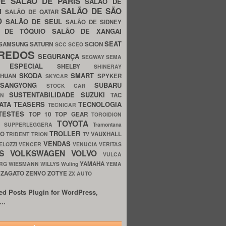
UE
SALÃO DE PARIS
SALÃO DE
SALÃO DE SÃO
IM
SALÃO DE QATAR
O
SALÃO DE SEUL
SALÃO DE SIDNEY
O DE TÓQUIO
SALÃO DE XANGAI
SEAT
SAMSUNG
SATURN
SCION
SCC
SCEO
REDOS
SEGURANÇA
SEGWAY
SEMA
E ESPECIAL
SHELBY
SHINERAY
SKODA
SMART
GHUAN
SPYKER
SKYCAR
SSANGYONG
SUBARU
STOCK CAR
SUSTENTABILIDADE
SUZUKI
TAC
WN
ATA
TEASERS
TECNOLOGIA
TECNICAR
TESTES
TOP 10
TOP GEAR
TOROIDION
TOYOTA
G SUPPERLEGGERA
Tramontana
TROLLER
TO
VAUXHALL
TRIDENT
TRION
TV
VENDAS
ELOZZI
VENCER
VENUCIA
VERITAS
OS
VOLKSWAGEN
VOLVO
VULCA
YAMAHA
URG
WIESMANN
WILLYS
Wuling
YEMA
ZAGATO
ZENVO
ZOTYE
O
ZX AUTO