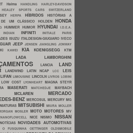
ERT
Haima
HANDLING
HARLEY-DAVIDSON
I
HEALEY SPORTS CARS SWITZERLAND
HÍBRIDOS
SSEY
HISTÓRIAS A
HERPA
HONDA
 DE UM CLÁSSICO
HOLDEN
HYUNDAI
HUMMER
HUMOR
NG
I.D.E.A.
INFINITI
IA
INDIAN
INITIALE PARIS
ADES
ISUZU
ITALDESIGN-GIUGIARO
IVECO
AGUAR
JEEP
JENSEN
JIANGLING
JONWAY
KIA
KOENIGSEGG
AKI
KTM
KAWEI
LADA
LAMBORGHINI
MHO
NÇAMENTOS
LAND
LANCIA
ER
LEIS
LANDWIND
LATIN NCAP
LCC
S
LIFAN
LINCOLN
LIMOUSINE
LIVROS
LOBINI
S
LOW COST
MAGNA STEYR
LYONHEART
MASERATI
DRA
MAYBACH
MATCHEDJE
MERCADO
ZDA
MCLAREN
EDES-BENZ
MERCOSUL
MERCURY
MG
MITSUBISHI
INIATURAS
MIURA
MOLLER
MOTO
MOTORES
MV
MORGAN
MOSLER
NISSAN
a
NICE
NISMO
NANOFLOWCELL
NOVIDADES AUTOMOTIVAS
NOTÍCIAS
C
O FUSQUINHA
OETTINGER
OLDSMOBILE