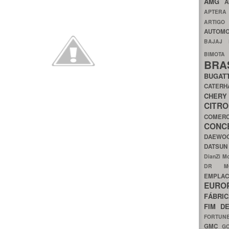
AMG
A
APTER
ARTIG
AUTOMO
BAJAJ
BIMOT
BRA
BUGAT
CATER
CH
CIT
COMER
CON
DAEW
DATSU
DianZi M
DR 
EMPL
EURO
FÁBRI
FIM D
FORTUN
GMC
G