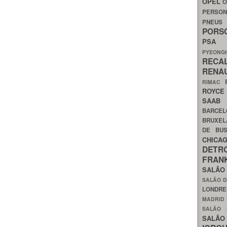
OPEL
O
PERSON
PNEU
POR
PS
PYEON
RECA
RENA
RIMAC
ROYC
SAA
BARCE
BRUXE
DE BU
CHIC
DETR
FRA
SALÃO
SALÃO D
LONDR
MADRID
SALÃO
SALÃO