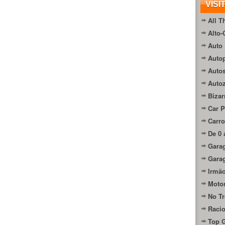
VISI
All T
Alto-
Auto 
Autop
Auto
Auto
Bizar
Car P
Carro
De 0 
Gara
Gara
Irmão
Moto
No Tr
Raci
Top 