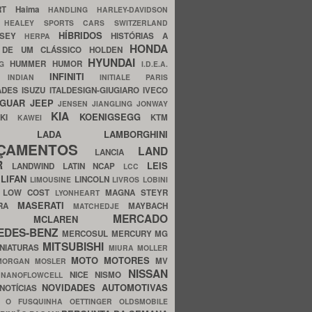
ERT
Haima
HANDLING
HARLEY-DAVIDSON
I
HEALEY SPORTS CARS SWITZERLAND
HÍBRIDOS
SSEY
HISTÓRIAS A
HERPA
HONDA
 DE UM CLÁSSICO
HOLDEN
HYUNDAI
HUMMER
HUMOR
NG
I.D.E.A.
INFINITI
IA
INDIAN
INITIALE PARIS
ADES
ISUZU
ITALDESIGN-GIUGIARO
IVECO
AGUAR
JEEP
JENSEN
JIANGLING
JONWAY
KIA
KOENIGSEGG
AKI
KTM
KAWEI
LADA
LAMBORGHINI
MHO
NÇAMENTOS
LAND
LANCIA
ER
LEIS
LANDWIND
LATIN NCAP
LCC
S
LIFAN
LINCOLN
LIMOUSINE
LIVROS
LOBINI
S
LOW COST
MAGNA STEYR
LYONHEART
MASERATI
DRA
MAYBACH
MATCHEDJE
MERCADO
ZDA
MCLAREN
EDES-BENZ
MERCOSUL
MERCURY
MG
MITSUBISHI
INIATURAS
MIURA
MOLLER
MOTO
MOTORES
MV
MORGAN
MOSLER
NISSAN
a
NICE
NISMO
NANOFLOWCELL
NOVIDADES AUTOMOTIVAS
NOTÍCIAS
C
O FUSQUINHA
OETTINGER
OLDSMOBILE