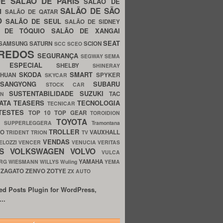
UE
SALÃO DE PARIS
SALÃO DE
SALÃO DE SÃO
IM
SALÃO DE QATAR
O
SALÃO DE SEUL
SALÃO DE SIDNEY
O DE TÓQUIO
SALÃO DE XANGAI
SEAT
SAMSUNG
SATURN
SCION
SCC
SCEO
REDOS
SEGURANÇA
SEGWAY
SEMA
E ESPECIAL
SHELBY
SHINERAY
SKODA
SMART
GHUAN
SPYKER
SKYCAR
SSANGYONG
SUBARU
STOCK CAR
SUSTENTABILIDADE
SUZUKI
TAC
WN
ATA
TEASERS
TECNOLOGIA
TECNICAR
TESTES
TOP 10
TOP GEAR
TOROIDION
TOYOTA
G SUPPERLEGGERA
Tramontana
TROLLER
TO
VAUXHALL
TRIDENT
TRION
TV
VENDAS
ELOZZI
VENCER
VENUCIA
VERITAS
OS
VOLKSWAGEN
VOLVO
VULCA
YAMAHA
URG
WIESMANN
WILLYS
Wuling
YEMA
ZAGATO
ZENVO
ZOTYE
O
ZX AUTO