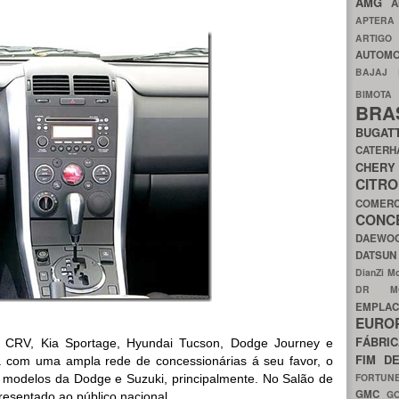
AMG
A
APTER
ARTIG
AUTOMO
BAJAJ
BIMOT
BRA
BUGAT
CATER
CH
CIT
COMER
CON
DAEW
DATSU
DianZi M
DR 
EMPL
EURO
FÁBRI
 CRV, Kia Sportage, Hyundai Tucson, Dodge Journey e
FIM D
ta com uma ampla rede de concessionárias á seu favor, o
FORTUN
s modelos da Dodge e Suzuki, principalmente. No Salão de
GMC
G
esentado ao público nacional.