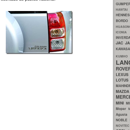
GUMP
HAWTA
HENNE
BORDO
HUASO
ICON
INVERD
JAC
J
KAWAS
KU
LA
ROV
LEXU
LOTU
MAHIN
MA
MERC
MINI
M
Mopar
Agust
NOBLE
NOVITE