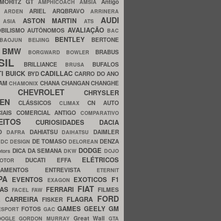
MORITZ GT
Antigo
AMPHICOACH
AMSIA
ARIEL
ARQBRAVO
A
ARDEN
ARRINERA
AUDI
ASTON MARTIN
O
ASIA
ATS
AVALIAÇÃO
BILISMO
AUTÔNOMOS
BAC
BENTLEY
BERTONE
BAOJUN
BEIJING
BMW
BRABUS
A
BORGWARD
BOWLER
SIL
BRILLIANCE
BUFALOS
BRUSA
TI
BUICK
CADILLAC
BYD
CARRO DO ANO
HAM
CHANA
CHANGAN
CHANGHE
CHAMONIX
CHEVROLET
ERY
CHRYSLER
ROEN
CLÁSSICOS
CN AUTO
CLIMAX
CIAIS
COMERCIAL ANTIGO
COMPARATIVO
CEITOS
CURIOSIDADES
DACIA
OO
DAHIATSU
DAIMLER
DAFRA
DAIHATSU
N
DE TOMASO
DENZA
DC DESIGN
DELOREAN
DODGE
DICA DA SEMANA
otors
DKW
DOJO
ELÉTRICOS
DUCATI
EFFA
MOTOR
ACAMENTOS
ENTREVISTA
ETERNIT
PA
EVENTOS
EXOTICOS
F1
EXAGON
FIAT
CAS
FERRARI
FILMES
FACEL
FAW
FORD
E CARREIRA
FLAGRA
FISKER
GAMES
GEELY
GM
FOTOS
ESPORT
GAC
Great Wall
OOGLE
GORDON MURRAY
GTA