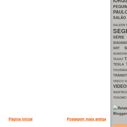
IORQ
PEQU
PAUL
SALÃ
SALEEN
SEG
SÉRI
SHUAN
SRT
SUNDO
T
TAGAZ
TESLA
TOURIN
TRÂNSI
VEECO
V
VIDE
WARTB
YOGOM
Página inicial
Postagem mais antiga