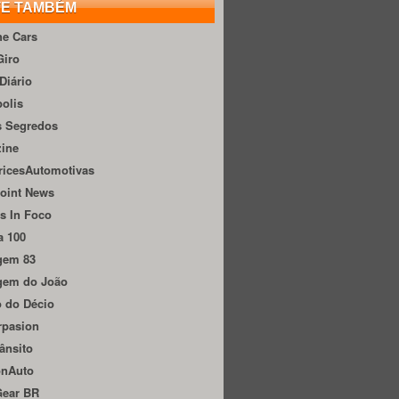
TE TAMBÉM
he Cars
Giro
Diário
olis
s Segredos
zine
ricesAutomotivas
oint News
s In Foco
a 100
gem 83
gem do João
 do Décio
rpasion
ânsito
onAuto
Gear BR