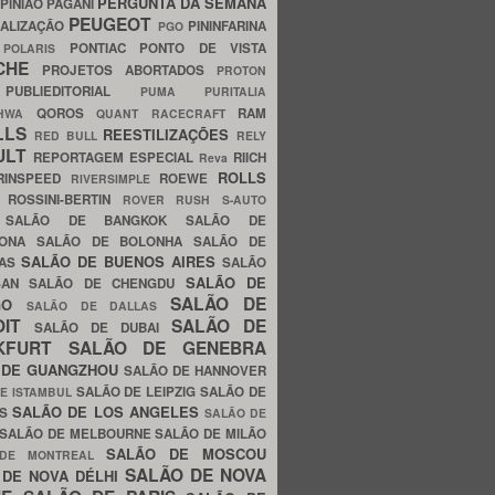
PERGUNTA DA SEMANA
PINIÃO
PAGANI
PEUGEOT
ALIZAÇÃO
PININFARINA
PGO
S
PONTIAC
PONTO DE VISTA
POLARIS
SCHE
PROJETOS ABORTADOS
PROTON
A
PUBLIEDITORIAL
PUMA
PURITALIA
QOROS
RAM
GHWA
QUANT
RACECRAFT
LLS
REESTILIZAÇÕES
RED BULL
RELY
ULT
REPORTAGEM ESPECIAL
RIICH
Reva
ROLLS
RINSPEED
ROEWE
RIVERSIMPLE
E
ROSSINI-BERTIN
ROVER
RUSH
S-AUTO
B
SALÃO DE BANGKOK
SALÃO DE
LONA
SALÃO DE BOLONHA
SALÃO DE
SALÃO DE BUENOS AIRES
LAS
SALÃO
SALÃO DE
SAN
SALÃO DE CHENGDU
SALÃO DE
AGO
SALÃO DE DALLAS
OIT
SALÃO DE
SALÃO DE DUBAI
NKFURT
SALÃO DE GENEBRA
 DE GUANGZHOU
SALÃO DE HANNOVER
SALÃO DE LEIPZIG
SALÃO DE
E ISTAMBUL
SALÃO DE LOS ANGELES
ES
SALÃO DE
SALÃO DE MELBOURNE
SALÃO DE MILÃO
SALÃO DE MOSCOU
 DE MONTREAL
SALÃO DE NOVA
 DE NOVA DÉLHI