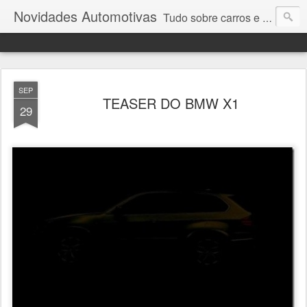
Novidades Automotivas
Tudo sobre carros e motores
SEP
TEASER DO BMW X1
29