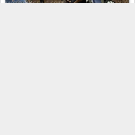
Juntamente com a nova capota chegam novas cores á gama, São
elas a
Interchange
Yellow
e
Horizon Blue
para a carroceria e para
a capota
Hot Chocolate e Denim.
Os cromados do interior são
substituídos pelo
“cromo negro”,
que também está presente na
borda dos faróis dianteiros. Ainda no interior, o modelo possui um
curioso acessório, um conta-quilômetros que mede a distância
percorrida com a capota aberta.