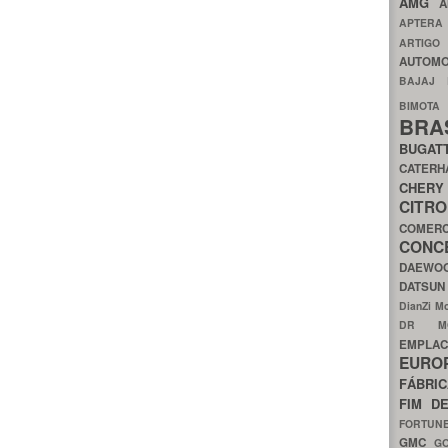
AMG
A
APTER
ARTIG
AUTOMO
BAJAJ
BIMOT
BRA
BUGAT
CATER
CH
CIT
COMER
CON
DAEW
DATSU
DianZi M
DR 
EMPL
EURO
FÁBRI
FIM D
FORTUN
GMC
G