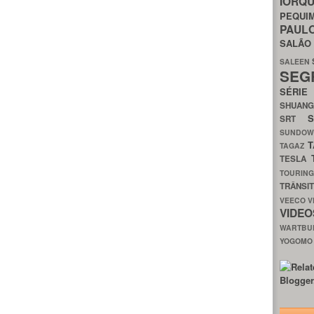
IORQ
PEQU
PAUL
SALÃ
SALEEN
SEG
SÉRI
SHUAN
SRT
SUNDO
T
TAGAZ
TESLA
TOURIN
TRÂNSI
VEECO
V
VIDE
WARTB
YOGOM