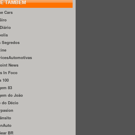
TE TAMBÉM
he Cars
Giro
Diário
olis
s Segredos
zine
ricesAutomotivas
oint News
s In Foco
a 100
gem 83
gem do João
 do Décio
rpasion
ânsito
onAuto
Gear BR