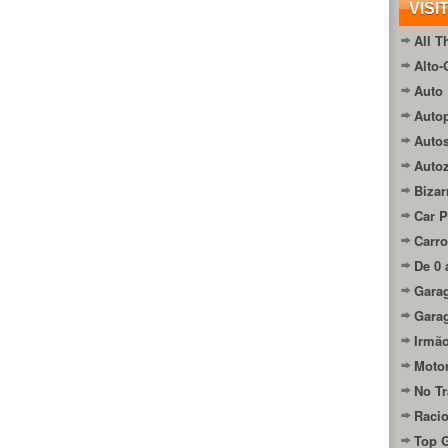
VISI
All T
Alto-
Auto 
Autop
Auto
Auto
Bizar
Car P
Carro
De 0 
Gara
Gara
Irmão
Moto
No Tr
Raci
Top 