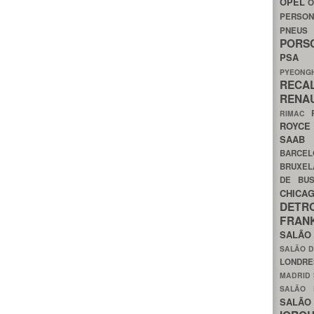
OPEL
O
PERSON
PNEU
POR
PS
PYEON
RECA
RENA
RIMAC
ROYC
SAA
BARCE
BRUXE
DE BU
CHIC
DETR
FRA
SALÃO
SALÃO D
LONDR
MADRID
SALÃO
SALÃO