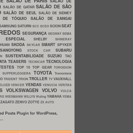
UE
SALÃO DE PARIS
SALÃO DE
SALÃO DE SÃO
IM
SALÃO DE QATAR
O
SALÃO DE SEUL
SALÃO DE SIDNEY
O DE TÓQUIO
SALÃO DE XANGAI
SEAT
SAMSUNG
SATURN
SCION
SCC
SCEO
REDOS
SEGURANÇA
SEGWAY
SEMA
E ESPECIAL
SHELBY
SHINERAY
SKODA
SMART
GHUAN
SPYKER
SKYCAR
SSANGYONG
SUBARU
STOCK CAR
SUSTENTABILIDADE
SUZUKI
TAC
WN
ATA
TEASERS
TECNOLOGIA
TECNICAR
TESTES
TOP 10
TOP GEAR
TOROIDION
TOYOTA
G SUPPERLEGGERA
Tramontana
TROLLER
TO
VAUXHALL
TRIDENT
TRION
TV
VENDAS
ELOZZI
VENCER
VENUCIA
VERITAS
OS
VOLKSWAGEN
VOLVO
VULCA
YAMAHA
URG
WIESMANN
WILLYS
Wuling
YEMA
ZAGATO
ZENVO
ZOTYE
O
ZX AUTO