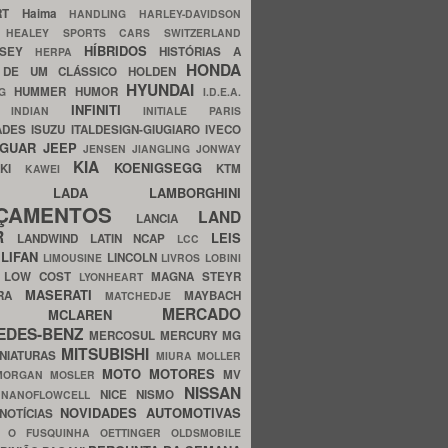
ERT
Haima
HANDLING
HARLEY-DAVIDSON
I
HEALEY SPORTS CARS SWITZERLAND
HÍBRIDOS
SSEY
HISTÓRIAS A
HERPA
HONDA
 DE UM CLÁSSICO
HOLDEN
HYUNDAI
HUMMER
HUMOR
NG
I.D.E.A.
INFINITI
IA
INDIAN
INITIALE PARIS
ADES
ISUZU
ITALDESIGN-GIUGIARO
IVECO
AGUAR
JEEP
JENSEN
JIANGLING
JONWAY
KIA
KOENIGSEGG
AKI
KTM
KAWEI
LADA
LAMBORGHINI
MHO
NÇAMENTOS
LAND
LANCIA
ER
LEIS
LANDWIND
LATIN NCAP
LCC
S
LIFAN
LINCOLN
LIMOUSINE
LIVROS
LOBINI
S
LOW COST
MAGNA STEYR
LYONHEART
MASERATI
DRA
MAYBACH
MATCHEDJE
MERCADO
ZDA
MCLAREN
EDES-BENZ
MERCOSUL
MERCURY
MG
MITSUBISHI
INIATURAS
MIURA
MOLLER
MOTO
MOTORES
MV
MORGAN
MOSLER
NISSAN
a
NICE
NISMO
NANOFLOWCELL
NOVIDADES AUTOMOTIVAS
NOTÍCIAS
C
O FUSQUINHA
OETTINGER
OLDSMOBILE