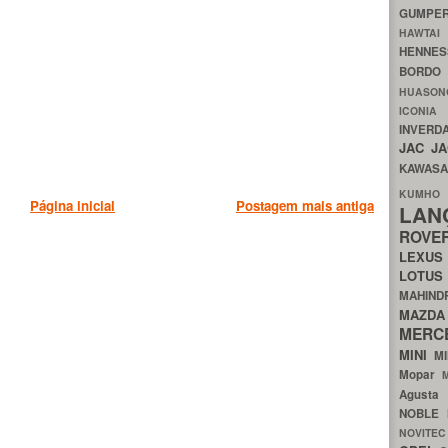
GUMP
HAWTA
HENNE
BORDO
HUASO
ICON
INVERD
JAC
J
KAWAS
KU
Página inicial
Postagem mais antiga
LA
ROV
LEXU
LOTU
MAHIN
MA
MERC
MINI
M
Mopar
Agust
NOBLE
NOVITE