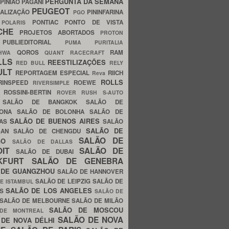
PERGUNTA DA SEMANA
PINIÃO
PAGANI
PEUGEOT
ALIZAÇÃO
PININFARINA
PGO
S
PONTIAC
PONTO DE VISTA
POLARIS
SCHE
PROJETOS ABORTADOS
PROTON
A
PUBLIEDITORIAL
PUMA
PURITALIA
QOROS
RAM
GHWA
QUANT
RACECRAFT
LLS
REESTILIZAÇÕES
RED BULL
RELY
ULT
REPORTAGEM ESPECIAL
RIICH
Reva
ROLLS
RINSPEED
ROEWE
RIVERSIMPLE
E
ROSSINI-BERTIN
ROVER
RUSH
S-AUTO
B
SALÃO DE BANGKOK
SALÃO DE
LONA
SALÃO DE BOLONHA
SALÃO DE
SALÃO DE BUENOS AIRES
LAS
SALÃO
SALÃO DE
SAN
SALÃO DE CHENGDU
SALÃO DE
AGO
SALÃO DE DALLAS
OIT
SALÃO DE
SALÃO DE DUBAI
NKFURT
SALÃO DE GENEBRA
 DE GUANGZHOU
SALÃO DE HANNOVER
SALÃO DE LEIPZIG
SALÃO DE
E ISTAMBUL
SALÃO DE LOS ANGELES
ES
SALÃO DE
SALÃO DE MELBOURNE
SALÃO DE MILÃO
SALÃO DE MOSCOU
 DE MONTREAL
SALÃO DE NOVA
 DE NOVA DÉLHI