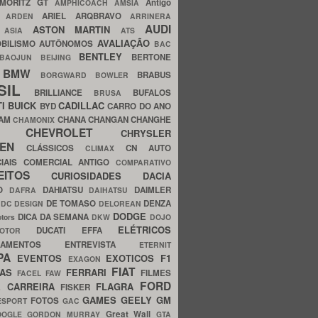
MORITZ GT
Antigo
AMPHICOACH
AMSIA
ARIEL
ARQBRAVO
A
ARDEN
ARRINERA
AUDI
ASTON MARTIN
O
ASIA
ATS
AVALIAÇÃO
BILISMO
AUTÔNOMOS
BAC
BENTLEY
BERTONE
BAOJUN
BEIJING
BMW
BRABUS
A
BORGWARD
BOWLER
SIL
BRILLIANCE
BUFALOS
BRUSA
TI
BUICK
CADILLAC
BYD
CARRO DO ANO
HAM
CHANA
CHANGAN
CHANGHE
CHAMONIX
CHEVROLET
ERY
CHRYSLER
ROEN
CLÁSSICOS
CN AUTO
CLIMAX
CIAIS
COMERCIAL ANTIGO
COMPARATIVO
CEITOS
CURIOSIDADES
DACIA
OO
DAHIATSU
DAIMLER
DAFRA
DAIHATSU
N
DE TOMASO
DENZA
DC DESIGN
DELOREAN
DODGE
DICA DA SEMANA
otors
DKW
DOJO
ELÉTRICOS
DUCATI
EFFA
MOTOR
ACAMENTOS
ENTREVISTA
ETERNIT
PA
EVENTOS
EXOTICOS
F1
EXAGON
FIAT
CAS
FERRARI
FILMES
FACEL
FAW
FORD
E CARREIRA
FLAGRA
FISKER
GAMES
GEELY
GM
FOTOS
ESPORT
GAC
Great Wall
OOGLE
GORDON MURRAY
GTA