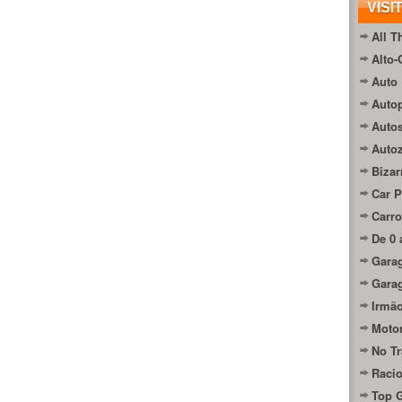
VISI
All T
Alto-
Auto 
Autop
Auto
Auto
Bizar
Car P
Carro
De 0 
Gara
Gara
Irmão
Moto
No Tr
Raci
Top 