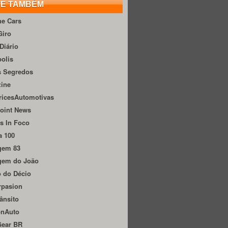
TE TAMBÉM
he Cars
Giro
Diário
olis
s Segredos
zine
ricesAutomotivas
oint News
s In Foco
a 100
gem 83
gem do João
 do Décio
rpasion
ânsito
onAuto
Gear BR