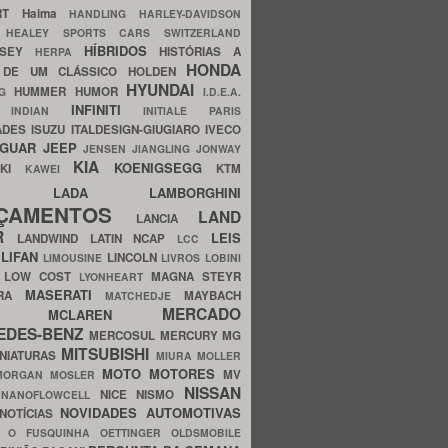
ERT
Haima
HANDLING
HARLEY-DAVIDSON
I
HEALEY SPORTS CARS SWITZERLAND
HÍBRIDOS
SSEY
HISTÓRIAS A
HERPA
HONDA
 DE UM CLÁSSICO
HOLDEN
HYUNDAI
HUMMER
HUMOR
NG
I.D.E.A.
INFINITI
IA
INDIAN
INITIALE PARIS
ADES
ISUZU
ITALDESIGN-GIUGIARO
IVECO
AGUAR
JEEP
JENSEN
JIANGLING
JONWAY
KIA
KOENIGSEGG
AKI
KTM
KAWEI
LADA
LAMBORGHINI
MHO
NÇAMENTOS
LAND
LANCIA
ER
LEIS
LANDWIND
LATIN NCAP
LCC
S
LIFAN
LINCOLN
LIMOUSINE
LIVROS
LOBINI
S
LOW COST
MAGNA STEYR
LYONHEART
MASERATI
DRA
MAYBACH
MATCHEDJE
MERCADO
ZDA
MCLAREN
EDES-BENZ
MERCOSUL
MERCURY
MG
MITSUBISHI
INIATURAS
MIURA
MOLLER
MOTO
MOTORES
MV
MORGAN
MOSLER
NISSAN
a
NICE
NISMO
NANOFLOWCELL
NOVIDADES AUTOMOTIVAS
NOTÍCIAS
C
O FUSQUINHA
OETTINGER
OLDSMOBILE