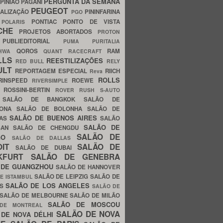
PERGUNTA DA SEMANA
PINIÃO
PAGANI
PEUGEOT
ALIZAÇÃO
PININFARINA
PGO
S
PONTIAC
PONTO DE VISTA
POLARIS
SCHE
PROJETOS ABORTADOS
PROTON
A
PUBLIEDITORIAL
PUMA
PURITALIA
QOROS
RAM
GHWA
QUANT
RACECRAFT
LLS
REESTILIZAÇÕES
RED BULL
RELY
ULT
REPORTAGEM ESPECIAL
RIICH
Reva
ROLLS
RINSPEED
ROEWE
RIVERSIMPLE
E
ROSSINI-BERTIN
ROVER
RUSH
S-AUTO
B
SALÃO DE BANGKOK
SALÃO DE
LONA
SALÃO DE BOLONHA
SALÃO DE
SALÃO DE BUENOS AIRES
LAS
SALÃO
SALÃO DE
SAN
SALÃO DE CHENGDU
SALÃO DE
AGO
SALÃO DE DALLAS
OIT
SALÃO DE
SALÃO DE DUBAI
NKFURT
SALÃO DE GENEBRA
 DE GUANGZHOU
SALÃO DE HANNOVER
SALÃO DE LEIPZIG
SALÃO DE
E ISTAMBUL
SALÃO DE LOS ANGELES
ES
SALÃO DE
SALÃO DE MELBOURNE
SALÃO DE MILÃO
SALÃO DE MOSCOU
 DE MONTREAL
SALÃO DE NOVA
 DE NOVA DÉLHI