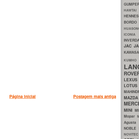
GUMP
HAWTA
HENNE
BORDO
HUASO
ICON
INVERD
JAC
J
KAWAS
KU
LA
ROV
LEXU
LOTU
MAHIN
Página inicial
Postagem mais antiga
MA
MERC
MINI
M
Mopar
Agust
NOBLE
NOVITE