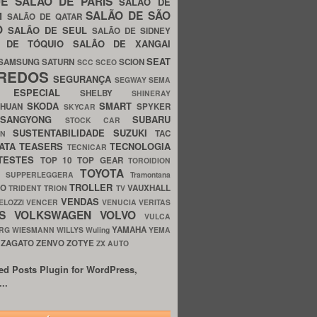
UE
SALÃO DE PARIS
SALÃO DE
SALÃO DE SÃO
IM
SALÃO DE QATAR
O
SALÃO DE SEUL
SALÃO DE SIDNEY
O DE TÓQUIO
SALÃO DE XANGAI
SEAT
SAMSUNG
SATURN
SCION
SCC
SCEO
REDOS
SEGURANÇA
SEGWAY
SEMA
E ESPECIAL
SHELBY
SHINERAY
SKODA
SMART
GHUAN
SPYKER
SKYCAR
SSANGYONG
SUBARU
STOCK CAR
SUSTENTABILIDADE
SUZUKI
TAC
WN
ATA
TEASERS
TECNOLOGIA
TECNICAR
TESTES
TOP 10
TOP GEAR
TOROIDION
TOYOTA
G SUPPERLEGGERA
Tramontana
TROLLER
TO
VAUXHALL
TRIDENT
TRION
TV
VENDAS
ELOZZI
VENCER
VENUCIA
VERITAS
OS
VOLKSWAGEN
VOLVO
VULCA
YAMAHA
URG
WIESMANN
WILLYS
Wuling
YEMA
ZAGATO
ZENVO
ZOTYE
O
ZX AUTO