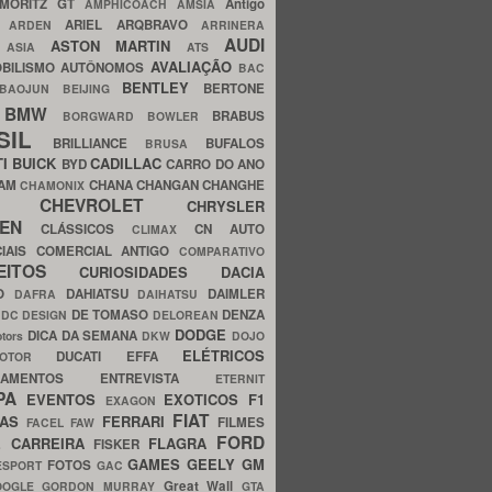
MORITZ GT
Antigo
AMPHICOACH
AMSIA
ARIEL
ARQBRAVO
A
ARDEN
ARRINERA
AUDI
ASTON MARTIN
O
ASIA
ATS
AVALIAÇÃO
BILISMO
AUTÔNOMOS
BAC
BENTLEY
BERTONE
BAOJUN
BEIJING
BMW
BRABUS
A
BORGWARD
BOWLER
SIL
BRILLIANCE
BUFALOS
BRUSA
TI
BUICK
CADILLAC
BYD
CARRO DO ANO
HAM
CHANA
CHANGAN
CHANGHE
CHAMONIX
CHEVROLET
ERY
CHRYSLER
ROEN
CLÁSSICOS
CN AUTO
CLIMAX
CIAIS
COMERCIAL ANTIGO
COMPARATIVO
CEITOS
CURIOSIDADES
DACIA
OO
DAHIATSU
DAIMLER
DAFRA
DAIHATSU
N
DE TOMASO
DENZA
DC DESIGN
DELOREAN
DODGE
DICA DA SEMANA
otors
DKW
DOJO
ELÉTRICOS
DUCATI
EFFA
MOTOR
ACAMENTOS
ENTREVISTA
ETERNIT
PA
EVENTOS
EXOTICOS
F1
EXAGON
FIAT
CAS
FERRARI
FILMES
FACEL
FAW
FORD
E CARREIRA
FLAGRA
FISKER
GAMES
GEELY
GM
FOTOS
ESPORT
GAC
Great Wall
OOGLE
GORDON MURRAY
GTA