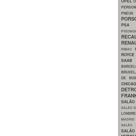
OPEL
O
PERSON
PNEU
POR
PS
PYEON
RECA
RENA
RIMAC
ROYC
SAA
BARCE
BRUXE
DE BU
CHIC
DETR
FRA
SALÃO
SALÃO D
LONDR
MADRID
SALÃO
SALÃO