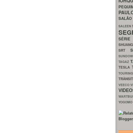
IORQ
PEQU
PAUL
SALÃ
SALEEN
SEG
SÉRI
SHUAN
SRT
SUNDO
T
TAGAZ
TESLA
TOURIN
TRÂNSI
VEECO
V
VIDE
WARTB
YOGOM