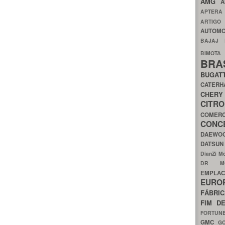
AMG
A
APTER
ARTIG
AUTOMO
BAJAJ
BIMOT
BRA
BUGAT
CATER
CH
CIT
COMER
CON
DAEW
DATSU
DianZi M
DR 
EMPL
EURO
FÁBRI
FIM D
FORTUN
GMC
G