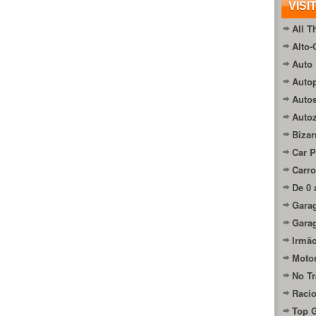
VISI
All T
Alto-
Auto 
Autop
Auto
Auto
Bizar
Car P
Carro
De 0 
Gara
Gara
Irmão
Moto
No Tr
Raci
Top 