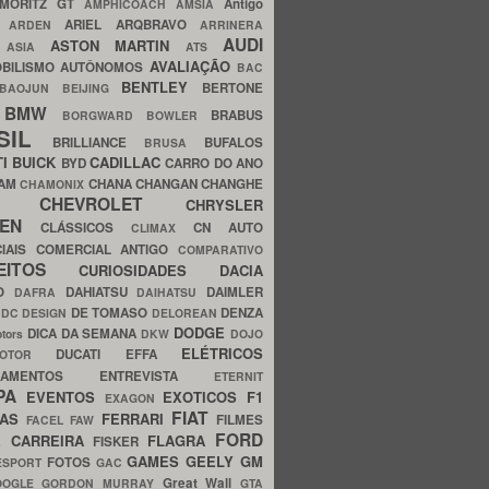
MORITZ GT
Antigo
AMPHICOACH
AMSIA
ARIEL
ARQBRAVO
A
ARDEN
ARRINERA
AUDI
ASTON MARTIN
O
ASIA
ATS
AVALIAÇÃO
BILISMO
AUTÔNOMOS
BAC
BENTLEY
BERTONE
BAOJUN
BEIJING
BMW
BRABUS
A
BORGWARD
BOWLER
SIL
BRILLIANCE
BUFALOS
BRUSA
TI
BUICK
CADILLAC
BYD
CARRO DO ANO
HAM
CHANA
CHANGAN
CHANGHE
CHAMONIX
CHEVROLET
ERY
CHRYSLER
ROEN
CLÁSSICOS
CN AUTO
CLIMAX
CIAIS
COMERCIAL ANTIGO
COMPARATIVO
CEITOS
CURIOSIDADES
DACIA
OO
DAHIATSU
DAIMLER
DAFRA
DAIHATSU
N
DE TOMASO
DENZA
DC DESIGN
DELOREAN
DODGE
DICA DA SEMANA
otors
DKW
DOJO
ELÉTRICOS
DUCATI
EFFA
MOTOR
ACAMENTOS
ENTREVISTA
ETERNIT
PA
EVENTOS
EXOTICOS
F1
EXAGON
FIAT
CAS
FERRARI
FILMES
FACEL
FAW
FORD
E CARREIRA
FLAGRA
FISKER
GAMES
GEELY
GM
FOTOS
ESPORT
GAC
Great Wall
OOGLE
GORDON MURRAY
GTA