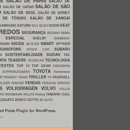
UE
SALÃO DE PARIS
SALÃO DE
SALÃO DE SÃO
IM
SALÃO DE QATAR
O
SALÃO DE SEUL
SALÃO DE SIDNEY
O DE TÓQUIO
SALÃO DE XANGAI
SEAT
SAMSUNG
SATURN
SCION
SCC
SCEO
REDOS
SEGURANÇA
SEGWAY
SEMA
E ESPECIAL
SHELBY
SHINERAY
SKODA
SMART
GHUAN
SPYKER
SKYCAR
SSANGYONG
SUBARU
STOCK CAR
SUSTENTABILIDADE
SUZUKI
TAC
WN
ATA
TEASERS
TECNOLOGIA
TECNICAR
TESTES
TOP 10
TOP GEAR
TOROIDION
TOYOTA
G SUPPERLEGGERA
Tramontana
TROLLER
TO
VAUXHALL
TRIDENT
TRION
TV
VENDAS
ELOZZI
VENCER
VENUCIA
VERITAS
OS
VOLKSWAGEN
VOLVO
VULCA
YAMAHA
URG
WIESMANN
WILLYS
Wuling
YEMA
ZAGATO
ZENVO
ZOTYE
O
ZX AUTO