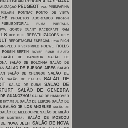
PERGUNTA DA SEMANA
PINIÃO
PAGANI
PEUGEOT
ALIZAÇÃO
PININFARINA
PGO
S
PONTIAC
PONTO DE VISTA
POLARIS
SCHE
PROJETOS ABORTADOS
PROTON
A
PUBLIEDITORIAL
PUMA
PURITALIA
QOROS
RAM
GHWA
QUANT
RACECRAFT
LLS
REESTILIZAÇÕES
RED BULL
RELY
ULT
REPORTAGEM ESPECIAL
RIICH
Reva
ROLLS
RINSPEED
ROEWE
RIVERSIMPLE
E
ROSSINI-BERTIN
ROVER
RUSH
S-AUTO
B
SALÃO DE BANGKOK
SALÃO DE
LONA
SALÃO DE BOLONHA
SALÃO DE
SALÃO DE BUENOS AIRES
LAS
SALÃO
SALÃO DE
SAN
SALÃO DE CHENGDU
SALÃO DE
AGO
SALÃO DE DALLAS
OIT
SALÃO DE
SALÃO DE DUBAI
NKFURT
SALÃO DE GENEBRA
 DE GUANGZHOU
SALÃO DE HANNOVER
SALÃO DE LEIPZIG
SALÃO DE
E ISTAMBUL
SALÃO DE LOS ANGELES
ES
SALÃO DE
SALÃO DE MELBOURNE
SALÃO DE MILÃO
SALÃO DE MOSCOU
 DE MONTREAL
SALÃO DE NOVA
 DE NOVA DÉLHI