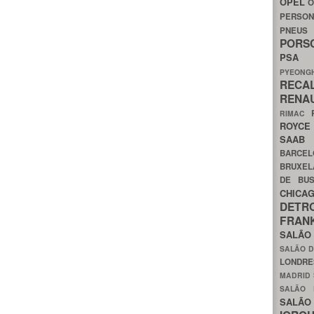
OPEL
O
PERSON
PNEU
POR
PS
PYEON
RECA
RENA
RIMAC
ROYC
SAA
BARCE
BRUXE
DE BU
CHIC
DETR
FRA
SALÃO
SALÃO D
LONDR
MADRID
SALÃO
SALÃO