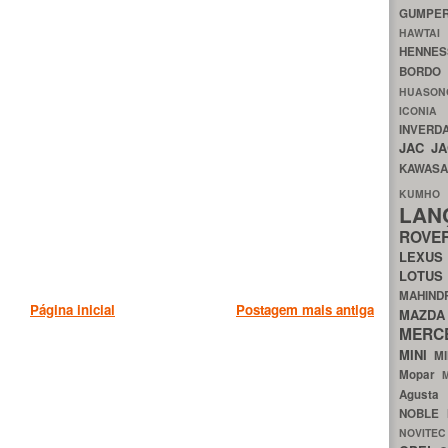
GUMP
HAWTA
HENNE
BORDO
HUASO
ICON
INVERD
JAC
J
KAWAS
KU
LA
ROV
LEXU
LOTU
MAHIN
Página inicial
Postagem mais antiga
MA
MERC
MINI
M
Mopar
Agust
NOBLE
NOVITE