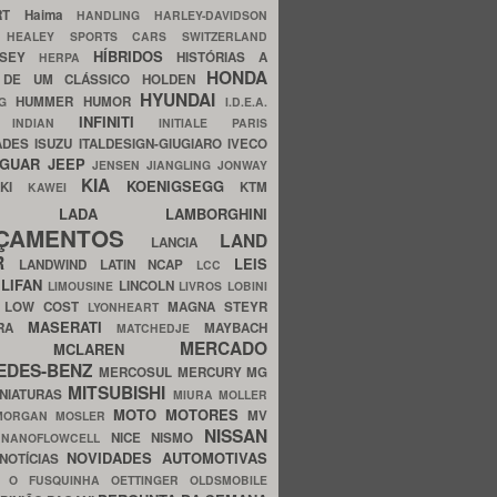
ERT
Haima
HANDLING
HARLEY-DAVIDSON
I
HEALEY SPORTS CARS SWITZERLAND
HÍBRIDOS
SSEY
HISTÓRIAS A
HERPA
HONDA
 DE UM CLÁSSICO
HOLDEN
HYUNDAI
HUMMER
HUMOR
NG
I.D.E.A.
INFINITI
IA
INDIAN
INITIALE PARIS
ADES
ISUZU
ITALDESIGN-GIUGIARO
IVECO
AGUAR
JEEP
JENSEN
JIANGLING
JONWAY
KIA
KOENIGSEGG
AKI
KTM
KAWEI
LADA
LAMBORGHINI
MHO
NÇAMENTOS
LAND
LANCIA
ER
LEIS
LANDWIND
LATIN NCAP
LCC
S
LIFAN
LINCOLN
LIMOUSINE
LIVROS
LOBINI
S
LOW COST
MAGNA STEYR
LYONHEART
MASERATI
DRA
MAYBACH
MATCHEDJE
MERCADO
ZDA
MCLAREN
EDES-BENZ
MERCOSUL
MERCURY
MG
MITSUBISHI
INIATURAS
MIURA
MOLLER
MOTO
MOTORES
MV
MORGAN
MOSLER
NISSAN
a
NICE
NISMO
NANOFLOWCELL
NOVIDADES AUTOMOTIVAS
NOTÍCIAS
C
O FUSQUINHA
OETTINGER
OLDSMOBILE