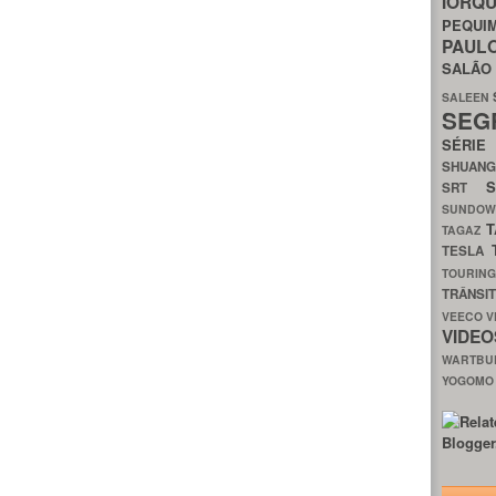
IORQ
PEQU
PAUL
SALÃ
SALEEN
SEG
SÉRI
SHUAN
SRT
SUNDO
T
TAGAZ
TESLA
TOURIN
TRÂNSI
VEECO
V
VIDE
WARTB
YOGOM