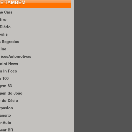
TE TAMBÉM
he Cars
Giro
Diário
olis
s Segredos
zine
ricesAutomotivas
oint News
s In Foco
a 100
gem 83
gem do João
 do Décio
rpasion
ânsito
onAuto
Gear BR