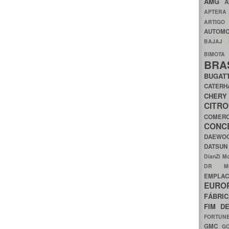
AMG
A
APTER
ARTIG
AUTOMO
BAJAJ
BIMOT
BRA
BUGAT
CATER
CH
CIT
COMER
CON
DAEW
DATSU
DianZi M
DR 
EMPL
EURO
FÁBRI
FIM D
FORTUN
GMC
G