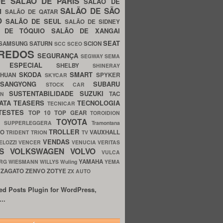
UE
SALÃO DE PARIS
SALÃO DE
SALÃO DE SÃO
IM
SALÃO DE QATAR
O
SALÃO DE SEUL
SALÃO DE SIDNEY
O DE TÓQUIO
SALÃO DE XANGAI
SEAT
SAMSUNG
SATURN
SCION
SCC
SCEO
REDOS
SEGURANÇA
SEGWAY
SEMA
E ESPECIAL
SHELBY
SHINERAY
SKODA
SMART
GHUAN
SPYKER
SKYCAR
SSANGYONG
SUBARU
STOCK CAR
SUSTENTABILIDADE
SUZUKI
TAC
WN
ATA
TEASERS
TECNOLOGIA
TECNICAR
TESTES
TOP 10
TOP GEAR
TOROIDION
TOYOTA
G SUPPERLEGGERA
Tramontana
TROLLER
TO
VAUXHALL
TRIDENT
TRION
TV
VENDAS
ELOZZI
VENCER
VENUCIA
VERITAS
OS
VOLKSWAGEN
VOLVO
VULCA
YAMAHA
URG
WIESMANN
WILLYS
Wuling
YEMA
ZAGATO
ZENVO
ZOTYE
O
ZX AUTO