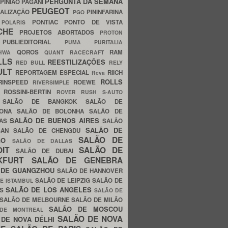
PERGUNTA DA SEMANA
PINIÃO
PAGANI
PEUGEOT
ALIZAÇÃO
PININFARINA
PGO
S
PONTIAC
PONTO DE VISTA
POLARIS
SCHE
PROJETOS ABORTADOS
PROTON
A
PUBLIEDITORIAL
PUMA
PURITALIA
QOROS
RAM
GHWA
QUANT
RACECRAFT
LLS
REESTILIZAÇÕES
RED BULL
RELY
ULT
REPORTAGEM ESPECIAL
RIICH
Reva
ROLLS
RINSPEED
ROEWE
RIVERSIMPLE
E
ROSSINI-BERTIN
ROVER
RUSH
S-AUTO
B
SALÃO DE BANGKOK
SALÃO DE
LONA
SALÃO DE BOLONHA
SALÃO DE
SALÃO DE BUENOS AIRES
LAS
SALÃO
SALÃO DE
SAN
SALÃO DE CHENGDU
SALÃO DE
AGO
SALÃO DE DALLAS
OIT
SALÃO DE
SALÃO DE DUBAI
NKFURT
SALÃO DE GENEBRA
 DE GUANGZHOU
SALÃO DE HANNOVER
SALÃO DE LEIPZIG
SALÃO DE
E ISTAMBUL
SALÃO DE LOS ANGELES
ES
SALÃO DE
SALÃO DE MELBOURNE
SALÃO DE MILÃO
SALÃO DE MOSCOU
 DE MONTREAL
SALÃO DE NOVA
 DE NOVA DÉLHI