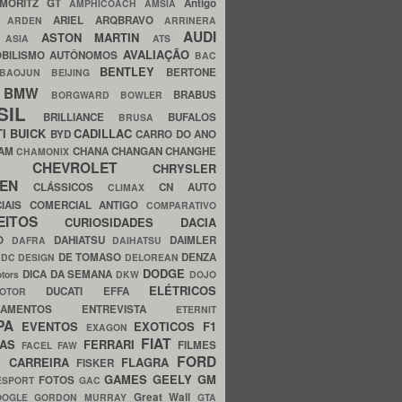
MORITZ GT
Antigo
AMPHICOACH
AMSIA
ARIEL
ARQBRAVO
A
ARDEN
ARRINERA
AUDI
ASTON MARTIN
O
ASIA
ATS
AVALIAÇÃO
BILISMO
AUTÔNOMOS
BAC
BENTLEY
BERTONE
BAOJUN
BEIJING
BMW
BRABUS
A
BORGWARD
BOWLER
SIL
BRILLIANCE
BUFALOS
BRUSA
TI
BUICK
CADILLAC
BYD
CARRO DO ANO
HAM
CHANA
CHANGAN
CHANGHE
CHAMONIX
CHEVROLET
ERY
CHRYSLER
ROEN
CLÁSSICOS
CN AUTO
CLIMAX
CIAIS
COMERCIAL ANTIGO
COMPARATIVO
CEITOS
CURIOSIDADES
DACIA
OO
DAHIATSU
DAIMLER
DAFRA
DAIHATSU
N
DE TOMASO
DENZA
DC DESIGN
DELOREAN
DODGE
DICA DA SEMANA
otors
DKW
DOJO
ELÉTRICOS
DUCATI
EFFA
MOTOR
ACAMENTOS
ENTREVISTA
ETERNIT
PA
EVENTOS
EXOTICOS
F1
EXAGON
FIAT
CAS
FERRARI
FILMES
FACEL
FAW
FORD
E CARREIRA
FLAGRA
FISKER
GAMES
GEELY
GM
FOTOS
ESPORT
GAC
Great Wall
OOGLE
GORDON MURRAY
GTA