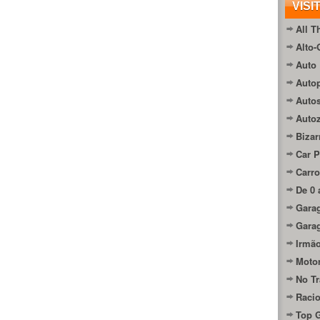
VISI
All T
Alto-
Auto 
Autop
Auto
Auto
Bizar
Car P
Carro
De 0 
Gara
Gara
Irmão
Moto
No Tr
Raci
Top 