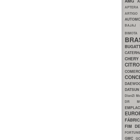
AMG
A
APTER
ARTIG
AUTOMO
BAJAJ
BIMOT
BRA
BUGAT
CATER
CH
CIT
COMER
CON
DAEW
DATSU
DianZi M
DR 
EMPL
EURO
FÁBRI
FIM D
FORTUN
GMC
G