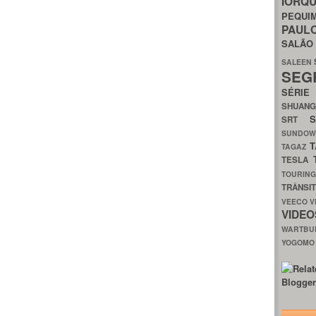
IORQ
PEQU
PAUL
SALÃ
SALEEN
SEG
SÉRI
SHUAN
SRT
SUNDO
T
TAGAZ
TESLA
TOURIN
TRÂNSI
VEECO
V
VIDE
WARTB
YOGOM