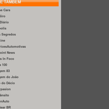
TE TAMBÉM
he Cars
Giro
Diário
olis
s Segredos
zine
ricesAutomotivas
oint News
s In Foco
a 100
gem 83
gem do João
 do Décio
rpasion
ânsito
onAuto
Gear BR