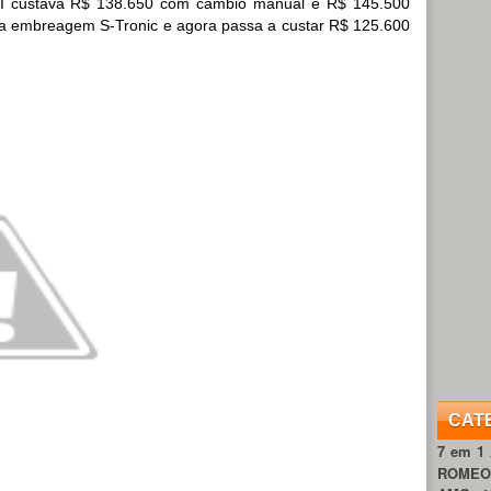
I custava R$ 138.650 com câmbio manual e R$ 145.500
a embreagem S-Tronic e agora passa a custar R$ 125.600
CAT
7 em 1
ROME