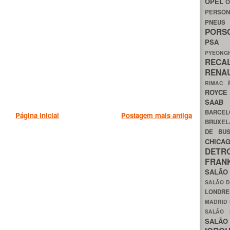
OPEL
O
PERSON
PNEU
POR
PS
PYEON
RECA
RENA
RIMAC
ROYC
SAA
BARCE
Página inicial
Postagem mais antiga
BRUXE
DE BU
CHIC
DETR
FRA
SALÃO
SALÃO D
LONDR
MADRID
SALÃO
SALÃO