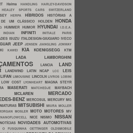
ERT
Haima
HANDLING
HARLEY-DAVIDSON
I
HEALEY SPORTS CARS SWITZERLAND
HÍBRIDOS
SSEY
HISTÓRIAS A
HERPA
HONDA
 DE UM CLÁSSICO
HOLDEN
HYUNDAI
HUMMER
HUMOR
NG
I.D.E.A.
INFINITI
IA
INDIAN
INITIALE PARIS
ADES
ISUZU
ITALDESIGN-GIUGIARO
IVECO
AGUAR
JEEP
JENSEN
JIANGLING
JONWAY
KIA
KOENIGSEGG
AKI
KTM
KAWEI
LADA
LAMBORGHINI
MHO
NÇAMENTOS
LAND
LANCIA
ER
LEIS
LANDWIND
LATIN NCAP
LCC
S
LIFAN
LINCOLN
LIMOUSINE
LIVROS
LOBINI
S
LOW COST
MAGNA STEYR
LYONHEART
MASERATI
DRA
MAYBACH
MATCHEDJE
MERCADO
ZDA
MCLAREN
EDES-BENZ
MERCOSUL
MERCURY
MG
MITSUBISHI
INIATURAS
MIURA
MOLLER
MOTO
MOTORES
MV
MORGAN
MOSLER
NISSAN
a
NICE
NISMO
NANOFLOWCELL
NOVIDADES AUTOMOTIVAS
NOTÍCIAS
C
O FUSQUINHA
OETTINGER
OLDSMOBILE