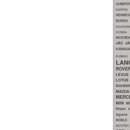
GUMP
HAWTA
HENNE
BORDO
HUASO
ICON
INVERD
JAC
J
KAWAS
KU
LA
ROV
LEXU
LOTU
MAHIN
MA
MERC
MINI
M
Mopar
Agust
NOBLE
NOVITE