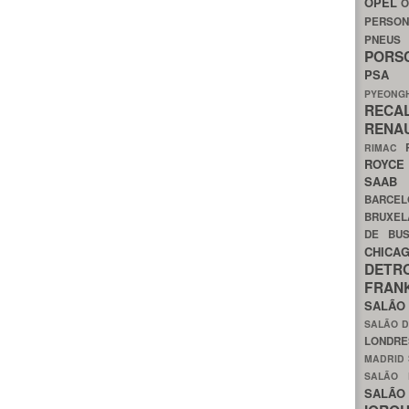
OPEL
O
PERSON
PNEU
POR
PS
PYEON
RECA
RENA
RIMAC
ROYC
SAA
BARCE
BRUXE
DE BU
CHIC
DETR
FRA
SALÃO
SALÃO D
LONDR
MADRID
SALÃO
SALÃO