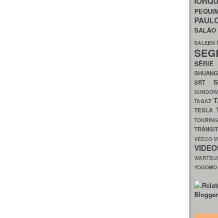
IORQ
PEQU
PAUL
SALÃ
SALEEN
SEG
SÉRI
SHUAN
SRT
SUNDO
T
TAGAZ
TESLA
TOURIN
TRÂNSI
VEECO
V
VIDE
WARTB
YOGOM