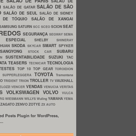
UE
SALÃO DE PARIS
SALÃO DE
SALÃO DE SÃO
IM
SALÃO DE QATAR
O
SALÃO DE SEUL
SALÃO DE SIDNEY
O DE TÓQUIO
SALÃO DE XANGAI
SEAT
SAMSUNG
SATURN
SCION
SCC
SCEO
REDOS
SEGURANÇA
SEGWAY
SEMA
E ESPECIAL
SHELBY
SHINERAY
SKODA
SMART
GHUAN
SPYKER
SKYCAR
SSANGYONG
SUBARU
STOCK CAR
SUSTENTABILIDADE
SUZUKI
TAC
WN
ATA
TEASERS
TECNOLOGIA
TECNICAR
TESTES
TOP 10
TOP GEAR
TOROIDION
TOYOTA
G SUPPERLEGGERA
Tramontana
TROLLER
TO
VAUXHALL
TRIDENT
TRION
TV
VENDAS
ELOZZI
VENCER
VENUCIA
VERITAS
OS
VOLKSWAGEN
VOLVO
VULCA
YAMAHA
URG
WIESMANN
WILLYS
Wuling
YEMA
ZAGATO
ZENVO
ZOTYE
O
ZX AUTO