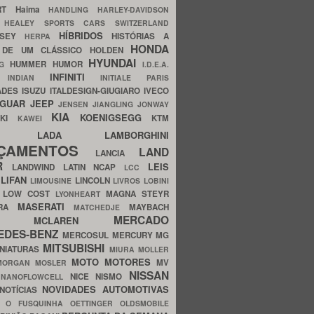
ERT
Haima
HANDLING
HARLEY-DAVIDSON
I
HEALEY SPORTS CARS SWITZERLAND
HÍBRIDOS
SSEY
HISTÓRIAS A
HERPA
HONDA
 DE UM CLÁSSICO
HOLDEN
HYUNDAI
HUMMER
HUMOR
NG
I.D.E.A.
INFINITI
IA
INDIAN
INITIALE PARIS
ADES
ISUZU
ITALDESIGN-GIUGIARO
IVECO
AGUAR
JEEP
JENSEN
JIANGLING
JONWAY
KIA
KOENIGSEGG
AKI
KTM
KAWEI
LADA
LAMBORGHINI
MHO
NÇAMENTOS
LAND
LANCIA
ER
LEIS
LANDWIND
LATIN NCAP
LCC
S
LIFAN
LINCOLN
LIMOUSINE
LIVROS
LOBINI
S
LOW COST
MAGNA STEYR
LYONHEART
MASERATI
DRA
MAYBACH
MATCHEDJE
MERCADO
ZDA
MCLAREN
EDES-BENZ
MERCOSUL
MERCURY
MG
MITSUBISHI
INIATURAS
MIURA
MOLLER
MOTO
MOTORES
MV
MORGAN
MOSLER
NISSAN
a
NICE
NISMO
NANOFLOWCELL
NOVIDADES AUTOMOTIVAS
NOTÍCIAS
C
O FUSQUINHA
OETTINGER
OLDSMOBILE