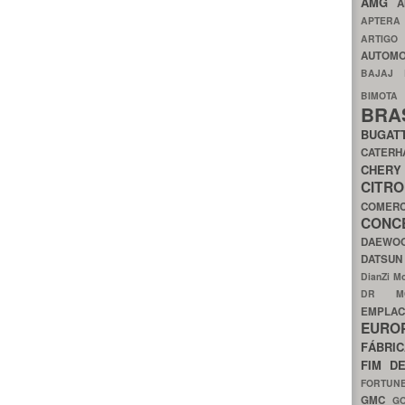
AMG
A
APTER
ARTIG
AUTOMO
BAJAJ
BIMOT
BRA
BUGAT
CATER
CH
CIT
COMER
CON
DAEW
DATSU
DianZi M
DR 
EMPL
EURO
FÁBRI
FIM D
FORTUN
GMC
G