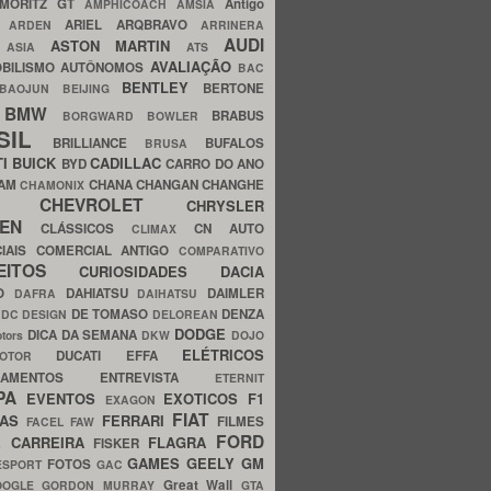
MORITZ GT
Antigo
AMPHICOACH
AMSIA
ARIEL
ARQBRAVO
A
ARDEN
ARRINERA
AUDI
ASTON MARTIN
O
ASIA
ATS
AVALIAÇÃO
BILISMO
AUTÔNOMOS
BAC
BENTLEY
BERTONE
BAOJUN
BEIJING
BMW
BRABUS
A
BORGWARD
BOWLER
SIL
BRILLIANCE
BUFALOS
BRUSA
TI
BUICK
CADILLAC
BYD
CARRO DO ANO
HAM
CHANA
CHANGAN
CHANGHE
CHAMONIX
CHEVROLET
ERY
CHRYSLER
ROEN
CLÁSSICOS
CN AUTO
CLIMAX
CIAIS
COMERCIAL ANTIGO
COMPARATIVO
CEITOS
CURIOSIDADES
DACIA
OO
DAHIATSU
DAIMLER
DAFRA
DAIHATSU
N
DE TOMASO
DENZA
DC DESIGN
DELOREAN
DODGE
DICA DA SEMANA
otors
DKW
DOJO
ELÉTRICOS
DUCATI
EFFA
MOTOR
ACAMENTOS
ENTREVISTA
ETERNIT
PA
EVENTOS
EXOTICOS
F1
EXAGON
FIAT
CAS
FERRARI
FILMES
FACEL
FAW
FORD
E CARREIRA
FLAGRA
FISKER
GAMES
GEELY
GM
FOTOS
ESPORT
GAC
Great Wall
OOGLE
GORDON MURRAY
GTA