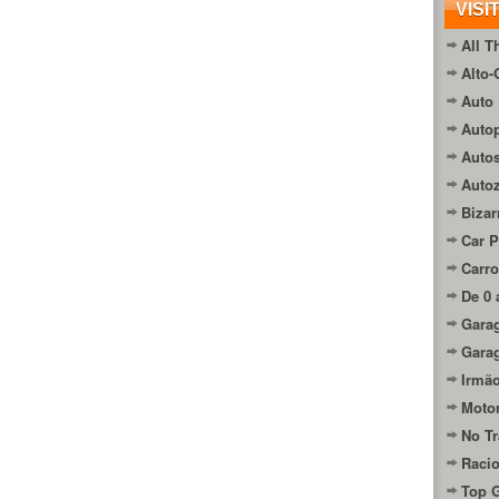
VISI
All T
Alto-
Auto 
Autop
Auto
Auto
Bizar
Car P
Carro
De 0 
Gara
Gara
Irmão
Moto
No Tr
Raci
Top 