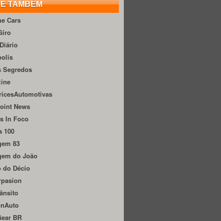
TE TAMBÉM
he Cars
Giro
Diário
olis
s Segredos
zine
ricesAutomotivas
oint News
s In Foco
a 100
gem 83
gem do João
 do Décio
rpasion
ânsito
onAuto
Gear BR