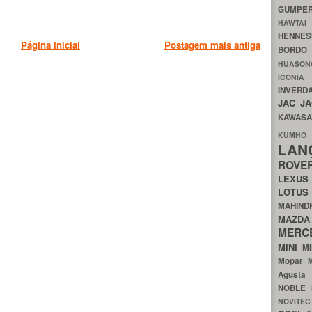
GUMP
HAWTA
HENNE
Página inicial
Postagem mais antiga
BORDO
HUASO
ICON
INVERD
JAC
J
KAWAS
KU
LA
ROV
LEXU
LOTU
MAHIN
MA
MERC
MINI
M
Mopar
Agust
NOBLE
NOVITE