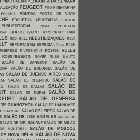
PERGUNTA DA SEMANA
PINIÃO
PAGANI
PEUGEOT
ALIZAÇÃO
PININFARINA
PGO
S
PONTIAC
PONTO DE VISTA
POLARIS
SCHE
PROJETOS ABORTADOS
PROTON
A
PUBLIEDITORIAL
PUMA
PURITALIA
QOROS
RAM
GHWA
QUANT
RACECRAFT
LLS
REESTILIZAÇÕES
RED BULL
RELY
ULT
REPORTAGEM ESPECIAL
RIICH
Reva
ROLLS
RINSPEED
ROEWE
RIVERSIMPLE
E
ROSSINI-BERTIN
ROVER
RUSH
S-AUTO
B
SALÃO DE BANGKOK
SALÃO DE
LONA
SALÃO DE BOLONHA
SALÃO DE
SALÃO DE BUENOS AIRES
LAS
SALÃO
SALÃO DE
SAN
SALÃO DE CHENGDU
SALÃO DE
AGO
SALÃO DE DALLAS
OIT
SALÃO DE
SALÃO DE DUBAI
NKFURT
SALÃO DE GENEBRA
 DE GUANGZHOU
SALÃO DE HANNOVER
SALÃO DE LEIPZIG
SALÃO DE
E ISTAMBUL
SALÃO DE LOS ANGELES
ES
SALÃO DE
SALÃO DE MELBOURNE
SALÃO DE MILÃO
SALÃO DE MOSCOU
 DE MONTREAL
SALÃO DE NOVA
 DE NOVA DÉLHI