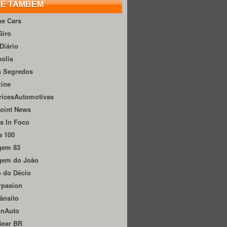
TE TAMBÉM
he Cars
Giro
Diário
olis
s Segredos
zine
ricesAutomotivas
oint News
s In Foco
a 100
gem 83
gem do João
 do Décio
rpasion
ânsito
onAuto
Gear BR