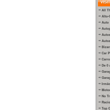
VISI
All T
Alto-
Auto 
Autop
Auto
Auto
Bizar
Car P
Carro
De 0 
Gara
Gara
Irmão
Moto
No Tr
Raci
Top 