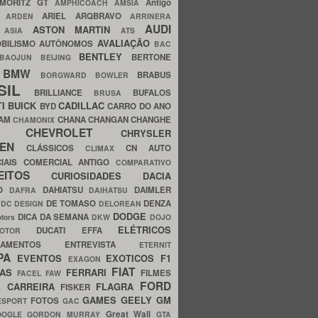
MORITZ GT
Antigo
AMPHICOACH
AMSIA
ARIEL
ARQBRAVO
A
ARDEN
ARRINERA
AUDI
ASTON MARTIN
O
ASIA
ATS
AVALIAÇÃO
BILISMO
AUTÔNOMOS
BAC
BENTLEY
BERTONE
BAOJUN
BEIJING
BMW
BRABUS
A
BORGWARD
BOWLER
SIL
BRILLIANCE
BUFALOS
BRUSA
TI
BUICK
CADILLAC
BYD
CARRO DO ANO
HAM
CHANA
CHANGAN
CHANGHE
CHAMONIX
CHEVROLET
ERY
CHRYSLER
ROEN
CLÁSSICOS
CN AUTO
CLIMAX
CIAIS
COMERCIAL ANTIGO
COMPARATIVO
CEITOS
CURIOSIDADES
DACIA
OO
DAHIATSU
DAIMLER
DAFRA
DAIHATSU
N
DE TOMASO
DENZA
DC DESIGN
DELOREAN
DODGE
DICA DA SEMANA
otors
DKW
DOJO
ELÉTRICOS
DUCATI
EFFA
MOTOR
ACAMENTOS
ENTREVISTA
ETERNIT
PA
EVENTOS
EXOTICOS
F1
EXAGON
FIAT
CAS
FERRARI
FILMES
FACEL
FAW
FORD
E CARREIRA
FLAGRA
FISKER
GAMES
GEELY
GM
FOTOS
ESPORT
GAC
Great Wall
OOGLE
GORDON MURRAY
GTA