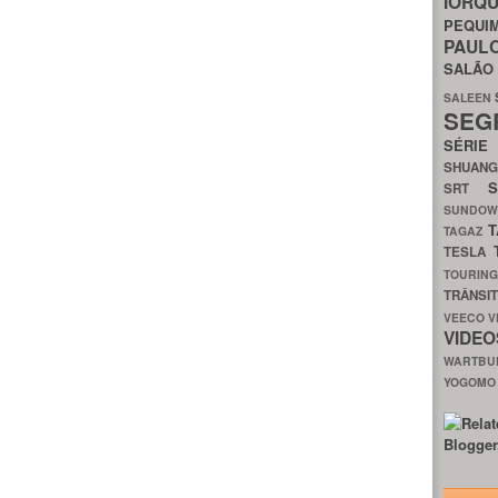
IORQ
PEQU
PAUL
SALÃ
SALEEN
SEG
SÉRI
SHUAN
SRT
SUNDO
T
TAGAZ
TESLA
TOURIN
TRÂNSI
VEECO
V
VIDE
WARTB
YOGOM