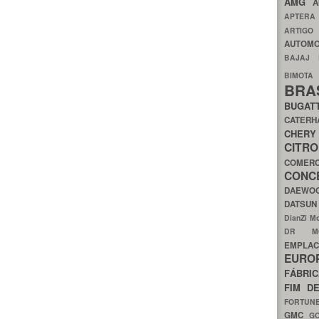
AMG
A
APTER
ARTIG
AUTOMO
BAJAJ
BIMOT
BRA
BUGAT
CATER
CH
CIT
COMER
CON
DAEW
DATSU
DianZi M
DR 
EMPL
EURO
FÁBRI
FIM D
FORTUN
GMC
G