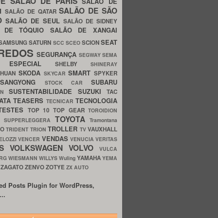
UE
SALÃO DE PARIS
SALÃO DE
SALÃO DE SÃO
IM
SALÃO DE QATAR
O
SALÃO DE SEUL
SALÃO DE SIDNEY
O DE TÓQUIO
SALÃO DE XANGAI
SEAT
SAMSUNG
SATURN
SCION
SCC
SCEO
REDOS
SEGURANÇA
SEGWAY
SEMA
E ESPECIAL
SHELBY
SHINERAY
SKODA
SMART
GHUAN
SPYKER
SKYCAR
SSANGYONG
SUBARU
STOCK CAR
SUSTENTABILIDADE
SUZUKI
TAC
WN
ATA
TEASERS
TECNOLOGIA
TECNICAR
TESTES
TOP 10
TOP GEAR
TOROIDION
TOYOTA
G SUPPERLEGGERA
Tramontana
TROLLER
TO
VAUXHALL
TRIDENT
TRION
TV
VENDAS
ELOZZI
VENCER
VENUCIA
VERITAS
OS
VOLKSWAGEN
VOLVO
VULCA
YAMAHA
URG
WIESMANN
WILLYS
Wuling
YEMA
ZAGATO
ZENVO
ZOTYE
O
ZX AUTO