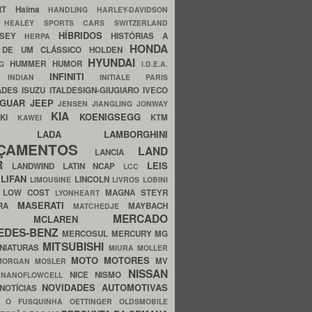
ERT
Haima
HANDLING
HARLEY-DAVIDSON
I
HEALEY SPORTS CARS SWITZERLAND
HÍBRIDOS
SSEY
HISTÓRIAS A
HERPA
HONDA
 DE UM CLÁSSICO
HOLDEN
HYUNDAI
HUMMER
HUMOR
NG
I.D.E.A.
INFINITI
IA
INDIAN
INITIALE PARIS
ADES
ISUZU
ITALDESIGN-GIUGIARO
IVECO
AGUAR
JEEP
JENSEN
JIANGLING
JONWAY
KIA
KOENIGSEGG
AKI
KTM
KAWEI
LADA
LAMBORGHINI
MHO
NÇAMENTOS
LAND
LANCIA
ER
LEIS
LANDWIND
LATIN NCAP
LCC
S
LIFAN
LINCOLN
LIMOUSINE
LIVROS
LOBINI
S
LOW COST
MAGNA STEYR
LYONHEART
MASERATI
DRA
MAYBACH
MATCHEDJE
MERCADO
ZDA
MCLAREN
EDES-BENZ
MERCOSUL
MERCURY
MG
MITSUBISHI
INIATURAS
MIURA
MOLLER
MOTO
MOTORES
MV
MORGAN
MOSLER
NISSAN
a
NICE
NISMO
NANOFLOWCELL
NOVIDADES AUTOMOTIVAS
NOTÍCIAS
C
O FUSQUINHA
OETTINGER
OLDSMOBILE