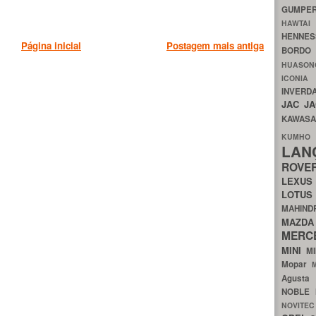
GUMP
HAWTA
HENNE
Página inicial
Postagem mais antiga
BORDO
HUASO
ICON
INVERD
JAC
J
KAWAS
KU
LA
ROV
LEXU
LOTU
MAHIN
MA
MERC
MINI
M
Mopar
Agust
NOBLE
NOVITE