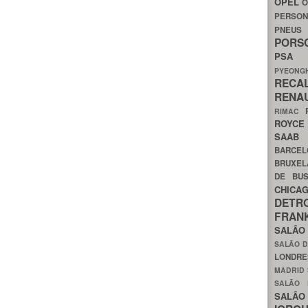
OPEL
O
PERSON
PNEU
POR
PS
PYEON
RECA
RENA
RIMAC
ROYC
SAA
BARCE
BRUXE
DE BU
CHIC
DETR
FRA
SALÃO
SALÃO D
LONDR
MADRID
SALÃO
SALÃO