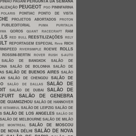
PERGUNTA DA SEMANA
PINIÃO
PAGANI
PEUGEOT
ALIZAÇÃO
PININFARINA
PGO
S
PONTIAC
PONTO DE VISTA
POLARIS
SCHE
PROJETOS ABORTADOS
PROTON
A
PUBLIEDITORIAL
PUMA
PURITALIA
QOROS
RAM
GHWA
QUANT
RACECRAFT
LLS
REESTILIZAÇÕES
RED BULL
RELY
ULT
REPORTAGEM ESPECIAL
RIICH
Reva
ROLLS
RINSPEED
ROEWE
RIVERSIMPLE
E
ROSSINI-BERTIN
ROVER
RUSH
S-AUTO
B
SALÃO DE BANGKOK
SALÃO DE
LONA
SALÃO DE BOLONHA
SALÃO DE
SALÃO DE BUENOS AIRES
LAS
SALÃO
SALÃO DE
SAN
SALÃO DE CHENGDU
SALÃO DE
AGO
SALÃO DE DALLAS
OIT
SALÃO DE
SALÃO DE DUBAI
NKFURT
SALÃO DE GENEBRA
 DE GUANGZHOU
SALÃO DE HANNOVER
SALÃO DE LEIPZIG
SALÃO DE
E ISTAMBUL
SALÃO DE LOS ANGELES
ES
SALÃO DE
SALÃO DE MELBOURNE
SALÃO DE MILÃO
SALÃO DE MOSCOU
 DE MONTREAL
SALÃO DE NOVA
 DE NOVA DÉLHI