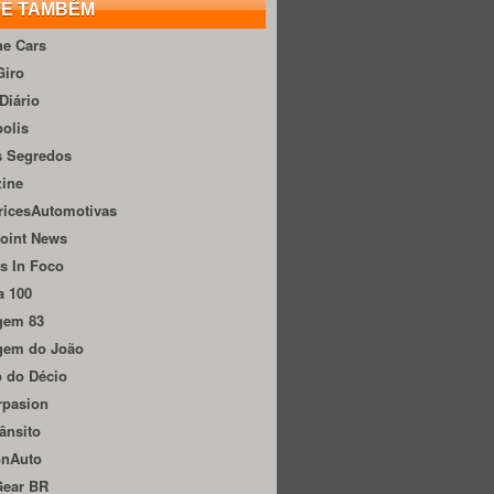
TE TAMBÉM
he Cars
Giro
Diário
olis
s Segredos
zine
ricesAutomotivas
oint News
s In Foco
a 100
gem 83
gem do João
 do Décio
rpasion
ânsito
onAuto
Gear BR