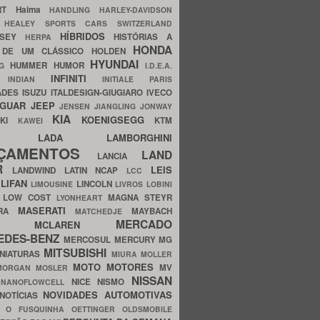
ERT
Haima
HANDLING
HARLEY-DAVIDSON
I
HEALEY SPORTS CARS SWITZERLAND
HÍBRIDOS
SSEY
HISTÓRIAS A
HERPA
HONDA
 DE UM CLÁSSICO
HOLDEN
HYUNDAI
HUMMER
HUMOR
NG
I.D.E.A.
INFINITI
IA
INDIAN
INITIALE PARIS
ADES
ISUZU
ITALDESIGN-GIUGIARO
IVECO
AGUAR
JEEP
JENSEN
JIANGLING
JONWAY
KIA
KOENIGSEGG
AKI
KTM
KAWEI
LADA
LAMBORGHINI
MHO
NÇAMENTOS
LAND
LANCIA
ER
LEIS
LANDWIND
LATIN NCAP
LCC
S
LIFAN
LINCOLN
LIMOUSINE
LIVROS
LOBINI
S
LOW COST
MAGNA STEYR
LYONHEART
MASERATI
DRA
MAYBACH
MATCHEDJE
MERCADO
ZDA
MCLAREN
EDES-BENZ
MERCOSUL
MERCURY
MG
MITSUBISHI
INIATURAS
MIURA
MOLLER
MOTO
MOTORES
MV
MORGAN
MOSLER
NISSAN
a
NICE
NISMO
NANOFLOWCELL
NOVIDADES AUTOMOTIVAS
NOTÍCIAS
C
O FUSQUINHA
OETTINGER
OLDSMOBILE