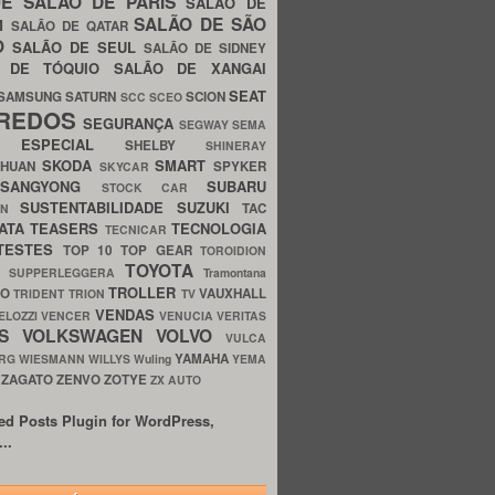
UE
SALÃO DE PARIS
SALÃO DE
SALÃO DE SÃO
IM
SALÃO DE QATAR
O
SALÃO DE SEUL
SALÃO DE SIDNEY
O DE TÓQUIO
SALÃO DE XANGAI
SEAT
SAMSUNG
SATURN
SCION
SCC
SCEO
REDOS
SEGURANÇA
SEGWAY
SEMA
E ESPECIAL
SHELBY
SHINERAY
SKODA
SMART
GHUAN
SPYKER
SKYCAR
SSANGYONG
SUBARU
STOCK CAR
SUSTENTABILIDADE
SUZUKI
TAC
WN
ATA
TEASERS
TECNOLOGIA
TECNICAR
TESTES
TOP 10
TOP GEAR
TOROIDION
TOYOTA
G SUPPERLEGGERA
Tramontana
TROLLER
TO
VAUXHALL
TRIDENT
TRION
TV
VENDAS
ELOZZI
VENCER
VENUCIA
VERITAS
OS
VOLKSWAGEN
VOLVO
VULCA
YAMAHA
URG
WIESMANN
WILLYS
Wuling
YEMA
ZAGATO
ZENVO
ZOTYE
O
ZX AUTO