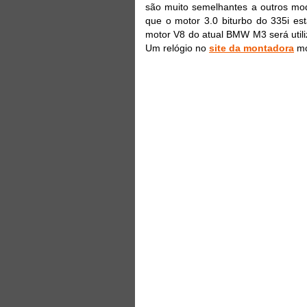
são muito semelhantes a outros mod
que o motor 3.0 biturbo do 335i es
motor V8 do atual BMW M3 será utili
Um relógio no
site da montadora
mo