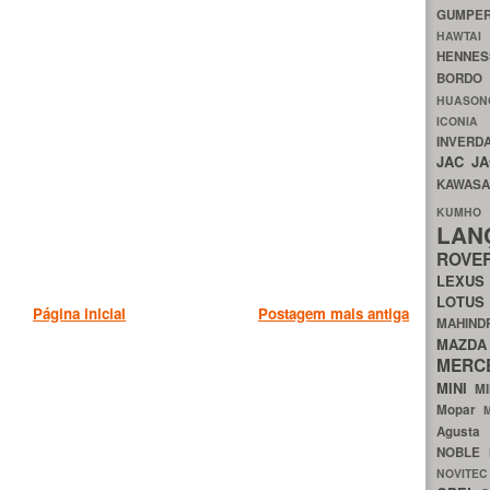
GUMP
HAWTA
HENNE
BORDO
HUASO
ICON
INVERD
JAC
J
KAWAS
KU
LA
ROV
LEXU
LOTU
Página inicial
Postagem mais antiga
MAHIN
MA
MERC
MINI
M
Mopar
Agust
NOBLE
NOVITE