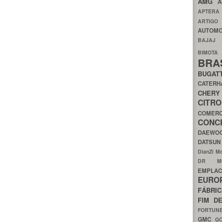
AMG
A
APTER
ARTIG
AUTOMO
BAJAJ
BIMOT
BRA
BUGAT
CATER
CH
CIT
COMER
CON
DAEW
DATSU
DianZi M
DR 
EMPL
EURO
FÁBRI
FIM D
FORTUN
GMC
G