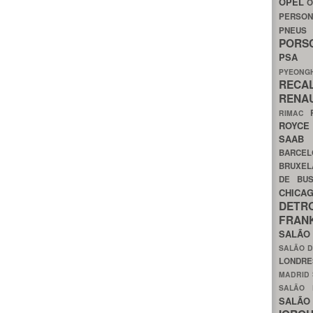
OPEL
O
PERSON
PNEU
POR
PS
PYEON
RECA
RENA
RIMAC
ROYC
SAA
BARCE
BRUXE
DE BU
CHIC
DETR
FRA
SALÃO
SALÃO D
LONDR
MADRID
SALÃO
SALÃO