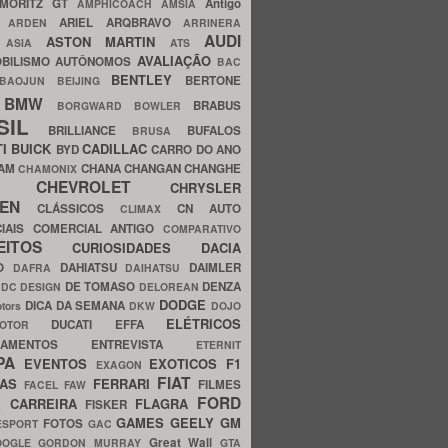
MORITZ GT
Antigo
AMPHICOACH
AMSIA
ARIEL
ARQBRAVO
A
ARDEN
ARRINERA
AUDI
ASTON MARTIN
O
ASIA
ATS
AVALIAÇÃO
BILISMO
AUTÔNOMOS
BAC
BENTLEY
BERTONE
BAOJUN
BEIJING
BMW
BRABUS
A
BORGWARD
BOWLER
SIL
BRILLIANCE
BUFALOS
BRUSA
TI
BUICK
CADILLAC
BYD
CARRO DO ANO
HAM
CHANA
CHANGAN
CHANGHE
CHAMONIX
CHEVROLET
ERY
CHRYSLER
ROEN
CLÁSSICOS
CN AUTO
CLIMAX
CIAIS
COMERCIAL ANTIGO
COMPARATIVO
CEITOS
CURIOSIDADES
DACIA
OO
DAHIATSU
DAIMLER
DAFRA
DAIHATSU
N
DE TOMASO
DENZA
DC DESIGN
DELOREAN
DODGE
DICA DA SEMANA
otors
DKW
DOJO
ELÉTRICOS
DUCATI
EFFA
MOTOR
ACAMENTOS
ENTREVISTA
ETERNIT
PA
EVENTOS
EXOTICOS
F1
EXAGON
FIAT
CAS
FERRARI
FILMES
FACEL
FAW
FORD
E CARREIRA
FLAGRA
FISKER
GAMES
GEELY
GM
FOTOS
ESPORT
GAC
Great Wall
OOGLE
GORDON MURRAY
GTA