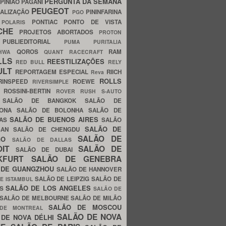
PERGUNTA DA SEMANA
PINIÃO
PAGANI
PEUGEOT
ALIZAÇÃO
PININFARINA
PGO
S
PONTIAC
PONTO DE VISTA
POLARIS
SCHE
PROJETOS ABORTADOS
PROTON
A
PUBLIEDITORIAL
PUMA
PURITALIA
QOROS
RAM
GHWA
QUANT
RACECRAFT
LLS
REESTILIZAÇÕES
RED BULL
RELY
ULT
REPORTAGEM ESPECIAL
RIICH
Reva
ROLLS
RINSPEED
ROEWE
RIVERSIMPLE
E
ROSSINI-BERTIN
ROVER
RUSH
S-AUTO
B
SALÃO DE BANGKOK
SALÃO DE
LONA
SALÃO DE BOLONHA
SALÃO DE
SALÃO DE BUENOS AIRES
LAS
SALÃO
SALÃO DE
SAN
SALÃO DE CHENGDU
SALÃO DE
AGO
SALÃO DE DALLAS
OIT
SALÃO DE
SALÃO DE DUBAI
NKFURT
SALÃO DE GENEBRA
 DE GUANGZHOU
SALÃO DE HANNOVER
SALÃO DE LEIPZIG
SALÃO DE
E ISTAMBUL
SALÃO DE LOS ANGELES
ES
SALÃO DE
SALÃO DE MELBOURNE
SALÃO DE MILÃO
SALÃO DE MOSCOU
 DE MONTREAL
SALÃO DE NOVA
 DE NOVA DÉLHI