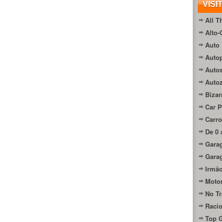
VISI
All T
Alto-
Auto 
Autop
Auto
Auto
Bizar
Car P
Carro
De 0 
Gara
Gara
Irmão
Moto
No Tr
Raci
Top 