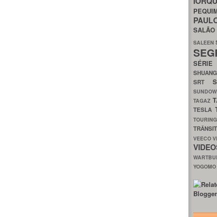
IORQ
PEQU
PAUL
SALÃ
SALEEN
SEG
SÉRI
SHUAN
SRT
SUNDO
T
TAGAZ
TESLA
TOURIN
TRÂNSI
VEECO
V
VIDE
WARTB
YOGOM