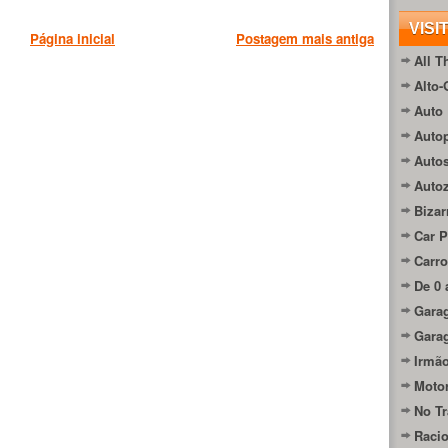
VISI
Página inicial
Postagem mais antiga
All T
Alto-
Auto 
Autop
Auto
Auto
Bizar
Car P
Carro
De 0 
Gara
Gara
Irmão
Moto
No Tr
Raci