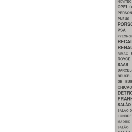
NOVITE
OPEL
O
PERSON
PNEU
POR
PS
PYEON
RECA
RENA
RIMAC
ROYC
SAA
BARCE
BRUXE
DE BU
CHIC
DETR
FRA
SALÃO
SALÃO D
LONDR
MADRID
SALÃO