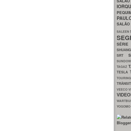
SALÃO
IORQ
PEQU
PAUL
SALÃ
SALEEN
SEG
SÉRI
SHUAN
SRT
SUNDO
T
TAGAZ
TESLA
TOURIN
TRÂNSI
VEECO
V
VIDE
WARTB
YOGOM