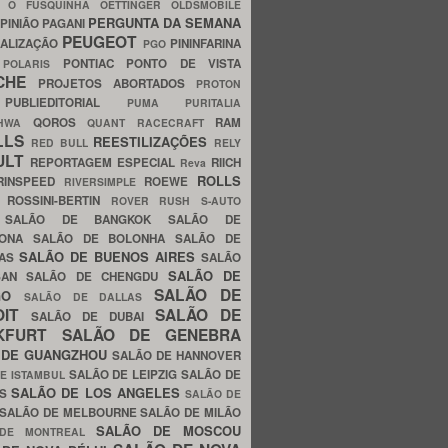
C
O FUSQUINHA
OETTINGER
OLDSMOBILE
PERGUNTA DA SEMANA
PINIÃO
PAGANI
PEUGEOT
ALIZAÇÃO
PININFARINA
PGO
S
PONTIAC
PONTO DE VISTA
POLARIS
SCHE
PROJETOS ABORTADOS
PROTON
A
PUBLIEDITORIAL
PUMA
PURITALIA
QOROS
RAM
GHWA
QUANT
RACECRAFT
LLS
REESTILIZAÇÕES
RED BULL
RELY
ULT
REPORTAGEM ESPECIAL
RIICH
Reva
ROLLS
RINSPEED
ROEWE
RIVERSIMPLE
E
ROSSINI-BERTIN
ROVER
RUSH
S-AUTO
B
SALÃO DE BANGKOK
SALÃO DE
LONA
SALÃO DE BOLONHA
SALÃO DE
SALÃO DE BUENOS AIRES
LAS
SALÃO
SALÃO DE
SAN
SALÃO DE CHENGDU
SALÃO DE
AGO
SALÃO DE DALLAS
OIT
SALÃO DE
SALÃO DE DUBAI
NKFURT
SALÃO DE GENEBRA
 DE GUANGZHOU
SALÃO DE HANNOVER
SALÃO DE LEIPZIG
SALÃO DE
E ISTAMBUL
SALÃO DE LOS ANGELES
ES
SALÃO DE
SALÃO DE MELBOURNE
SALÃO DE MILÃO
SALÃO DE MOSCOU
 DE MONTREAL