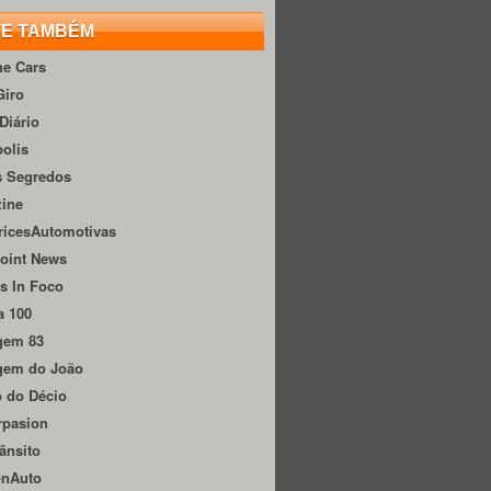
TE TAMBÉM
he Cars
Giro
Diário
olis
s Segredos
zine
ricesAutomotivas
oint News
s In Foco
a 100
gem 83
gem do João
 do Décio
rpasion
ânsito
onAuto