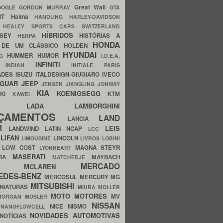
Great Wall
OOGLE
GORDON MURRAY
GTA
ERT
Haima
HANDLING
HARLEY-DAVIDSON
I
HEALEY SPORTS CARS SWITZERLAND
HÍBRIDOS
SSEY
HISTÓRIAS A
HERPA
HONDA
 DE UM CLÁSSICO
HOLDEN
HYUNDAI
HUMMER
HUMOR
NG
I.D.E.A.
INFINITI
IA
INDIAN
INITIALE PARIS
ADES
ISUZU
ITALDESIGN-GIUGIARO
IVECO
AGUAR
JEEP
JENSEN
JIANGLING
JONWAY
KIA
KOENIGSEGG
AKI
KTM
KAWEI
LADA
LAMBORGHINI
MHO
NÇAMENTOS
LAND
LANCIA
ER
LEIS
LANDWIND
LATIN NCAP
LCC
S
LIFAN
LINCOLN
LIMOUSINE
LIVROS
LOBINI
S
LOW COST
MAGNA STEYR
LYONHEART
MASERATI
DRA
MAYBACH
MATCHEDJE
MERCADO
ZDA
MCLAREN
EDES-BENZ
MERCOSUL
MERCURY
MG
MITSUBISHI
INIATURAS
MIURA
MOLLER
MOTO
MOTORES
MV
MORGAN
MOSLER
NISSAN
a
NICE
NISMO
NANOFLOWCELL
NOVIDADES AUTOMOTIVAS
NOTÍCIAS