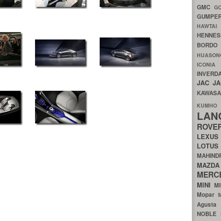
GMC
G
GUMP
HAWTA
HENNE
BORDO
HUASO
ICON
INVERD
JAC
J
KAWAS
KU
LA
ROV
LEXU
LOTU
MAHIN
MA
MERC
MINI
M
Mopar
Agust
NOBLE