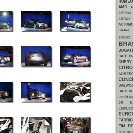
ROME
AMG
A
APTER
ARTIG
AUTOMO
BAJAJ
BIMOT
BRA
BUGAT
CATER
CH
CIT
COMER
CON
DAEW
DATSU
DianZi M
DR 
EMPL
EURO
FÁBRI
FIM D
FORTUN