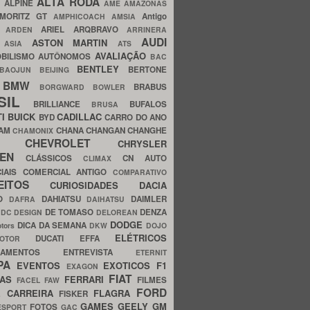
ALTA RODA
O
ALPINE
AME AMAZONAS
MORITZ GT
Antigo
AMPHICOACH
AMSIA
ARIEL
ARQBRAVO
A
ARDEN
ARRINERA
AUDI
ASTON MARTIN
O
ASIA
ATS
AVALIAÇÃO
BILISMO
AUTÔNOMOS
BAC
BENTLEY
BERTONE
BAOJUN
BEIJING
BMW
BRABUS
A
BORGWARD
BOWLER
SIL
BRILLIANCE
BUFALOS
BRUSA
TI
BUICK
CADILLAC
BYD
CARRO DO ANO
HAM
CHANA
CHANGAN
CHANGHE
CHAMONIX
CHEVROLET
ERY
CHRYSLER
ROEN
CLÁSSICOS
CN AUTO
CLIMAX
CIAIS
COMERCIAL ANTIGO
COMPARATIVO
CEITOS
CURIOSIDADES
DACIA
OO
DAHIATSU
DAIMLER
DAFRA
DAIHATSU
N
DE TOMASO
DENZA
DC DESIGN
DELOREAN
DODGE
DICA DA SEMANA
otors
DKW
DOJO
ELÉTRICOS
DUCATI
EFFA
MOTOR
ACAMENTOS
ENTREVISTA
ETERNIT
PA
EVENTOS
EXOTICOS
F1
EXAGON
FIAT
CAS
FERRARI
FILMES
FACEL
FAW
FORD
E CARREIRA
FLAGRA
FISKER
GAMES
GEELY
GM
FOTOS
ESPORT
GAC