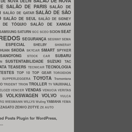
SALÃO DE NOVA
 DE NOVA DÉLHI
UE
SALÃO DE PARIS
SALÃO DE
SALÃO DE SÃO
IM
SALÃO DE QATAR
O
SALÃO DE SEUL
SALÃO DE SIDNEY
O DE TÓQUIO
SALÃO DE XANGAI
SEAT
SAMSUNG
SATURN
SCION
SCC
SCEO
REDOS
SEGURANÇA
SEGWAY
SEMA
E ESPECIAL
SHELBY
SHINERAY
SKODA
SMART
GHUAN
SPYKER
SKYCAR
SSANGYONG
SUBARU
STOCK CAR
SUSTENTABILIDADE
SUZUKI
TAC
WN
ATA
TEASERS
TECNOLOGIA
TECNICAR
TESTES
TOP 10
TOP GEAR
TOROIDION
TOYOTA
G SUPPERLEGGERA
Tramontana
TROLLER
TO
VAUXHALL
TRIDENT
TRION
TV
VENDAS
ELOZZI
VENCER
VENUCIA
VERITAS
OS
VOLKSWAGEN
VOLVO
VULCA
YAMAHA
URG
WIESMANN
WILLYS
Wuling
YEMA
ZAGATO
ZENVO
ZOTYE
O
ZX AUTO