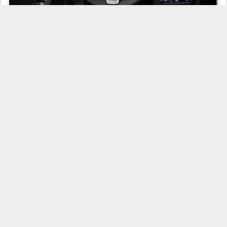
Após tantas imagens filtradas pouco mais podemos acrescentar, já
que todos, ou quase todos, conhecem o polemico design do
modelo, principalmente em relação à parte dianteira, baseada no
ConceptFASCINATION. Dependendo da versão alguns detalhes do
visual mudam, como as rodas, os faróis de neblina, as saídas de
escape, etc. Enquanto a carroceria cresce a rigidez torcional
aumenta em 30%.