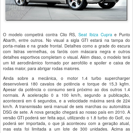
O modelo competirá contra Clio RS,
Seat Ibiza Cupra
e Punto
Abarth, entre outros. No visual a sigla GTI estará na tampa do
porta-malas e na grade frontal. Detalhes como a grade do escura
com listras vermelhas, os faróis com máscara negra e outros
detalhes esportivos completam o visual. Além disso, o modelo terá
um kit aerodinâmico formado por aerofólio e spoiler e caixa de
rodas maior, para abrigar rodas maiores.
Ainda sobre a mecânica, o motor 1.4 turbo supercharger
desenvolverá 180 cavalos de potência e torque de 15,3 kgfm.
Apesar da potência o consumo será próximo ao dos outros 1.4
normais. A aceleração 0 a 100 km/h, segundo a publicação,
acontecerá em 6 segundos, e a velocidade máxima será de 224
km/h. A transmissão será manual de seis marchas ou automática
DSG de sete. A nova geração chegará ao nosso país em 2010. A
versão GTI poderá ser feita aqui, utilizando o 1.8 turbo do Golf, ou
poderá ser importada, o que já aconteceu com a geração atual,
mas esta foi limitada a um lote de 300 unidades. Acima as