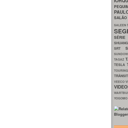
IORQ
PEQU
PAUL
SALÃ
SALEEN
SEG
SÉRI
SHUAN
SRT
SUNDO
T
TAGAZ
TESLA
TOURIN
TRÂNSI
VEECO
V
VIDE
WARTB
YOGOM