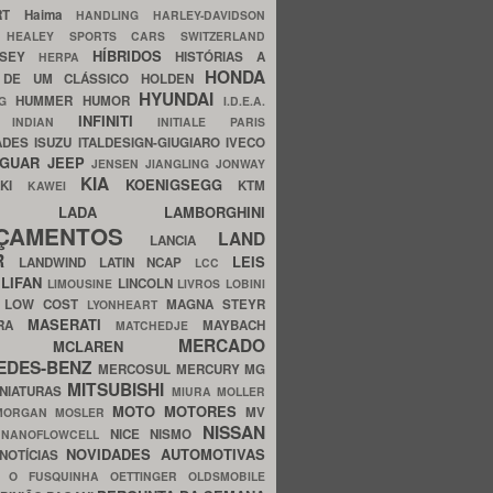
ERT
Haima
HANDLING
HARLEY-DAVIDSON
I
HEALEY SPORTS CARS SWITZERLAND
HÍBRIDOS
SSEY
HISTÓRIAS A
HERPA
HONDA
 DE UM CLÁSSICO
HOLDEN
HYUNDAI
HUMMER
HUMOR
NG
I.D.E.A.
INFINITI
IA
INDIAN
INITIALE PARIS
ADES
ISUZU
ITALDESIGN-GIUGIARO
IVECO
AGUAR
JEEP
JENSEN
JIANGLING
JONWAY
KIA
KOENIGSEGG
AKI
KTM
KAWEI
LADA
LAMBORGHINI
MHO
NÇAMENTOS
LAND
LANCIA
ER
LEIS
LANDWIND
LATIN NCAP
LCC
S
LIFAN
LINCOLN
LIMOUSINE
LIVROS
LOBINI
S
LOW COST
MAGNA STEYR
LYONHEART
MASERATI
DRA
MAYBACH
MATCHEDJE
MERCADO
ZDA
MCLAREN
EDES-BENZ
MERCOSUL
MERCURY
MG
MITSUBISHI
INIATURAS
MIURA
MOLLER
MOTO
MOTORES
MV
MORGAN
MOSLER
NISSAN
a
NICE
NISMO
NANOFLOWCELL
NOVIDADES AUTOMOTIVAS
NOTÍCIAS
C
O FUSQUINHA
OETTINGER
OLDSMOBILE