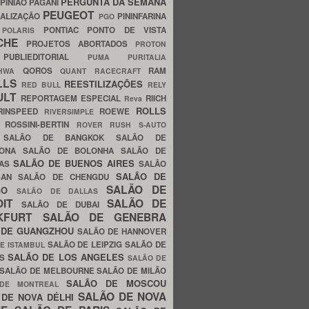
PERGUNTA DA SEMANA
PINIÃO
PAGANI
PEUGEOT
ALIZAÇÃO
PININFARINA
PGO
S
PONTIAC
PONTO DE VISTA
POLARIS
SCHE
PROJETOS ABORTADOS
PROTON
A
PUBLIEDITORIAL
PUMA
PURITALIA
QOROS
RAM
GHWA
QUANT
RACECRAFT
LLS
REESTILIZAÇÕES
RED BULL
RELY
ULT
REPORTAGEM ESPECIAL
RIICH
Reva
ROLLS
RINSPEED
ROEWE
RIVERSIMPLE
E
ROSSINI-BERTIN
ROVER
RUSH
S-AUTO
B
SALÃO DE BANGKOK
SALÃO DE
LONA
SALÃO DE BOLONHA
SALÃO DE
SALÃO DE BUENOS AIRES
LAS
SALÃO
SALÃO DE
SAN
SALÃO DE CHENGDU
SALÃO DE
AGO
SALÃO DE DALLAS
OIT
SALÃO DE
SALÃO DE DUBAI
NKFURT
SALÃO DE GENEBRA
 DE GUANGZHOU
SALÃO DE HANNOVER
SALÃO DE LEIPZIG
SALÃO DE
E ISTAMBUL
SALÃO DE LOS ANGELES
ES
SALÃO DE
SALÃO DE MELBOURNE
SALÃO DE MILÃO
SALÃO DE MOSCOU
 DE MONTREAL
SALÃO DE NOVA
 DE NOVA DÉLHI