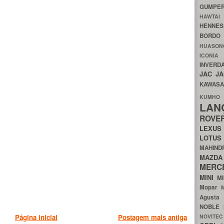
GUMP
HAWTA
HENNE
BORDO
HUASO
ICON
INVERD
JAC
J
KAWAS
KU
LA
ROV
LEXU
LOTU
MAHIN
MA
MERC
MINI
M
Mopar
Agust
NOBLE
NOVITE
Página inicial
Postagem mais antiga