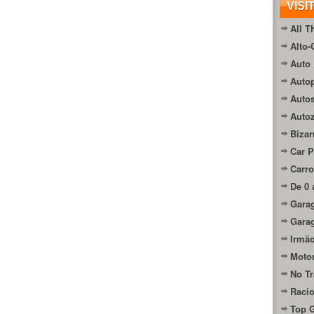
VISI
All T
Alto-
Auto 
Autop
Auto
Auto
Bizar
Car P
Carro
De 0 
Gara
Gara
Irmão
Moto
No Tr
Raci
Top 