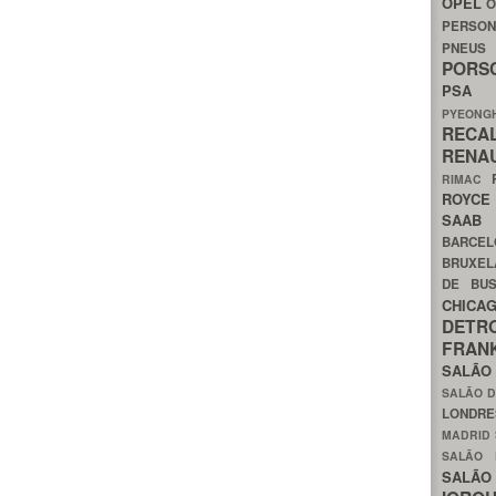
OPEL
O
PERSON
PNEU
POR
PS
PYEON
RECA
RENA
RIMAC
ROYC
SAA
BARCE
BRUXE
DE BU
CHIC
DETR
FRA
SALÃO
SALÃO D
LONDR
MADRID
SALÃO
SALÃO