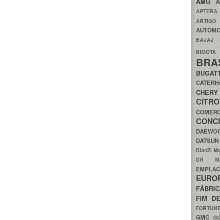
AMG
A
APTER
ARTIG
AUTOMO
BAJAJ
BIMOT
BRA
BUGAT
CATER
CH
CIT
COMER
CON
DAEW
DATSU
DianZi M
DR 
EMPL
EURO
FÁBRI
FIM D
FORTUN
GMC
G