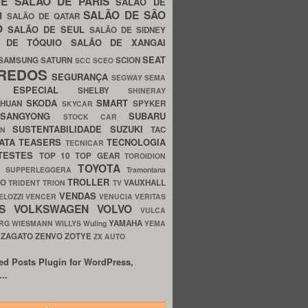
UE
SALÃO DE PARIS
SALÃO DE
SALÃO DE SÃO
IM
SALÃO DE QATAR
O
SALÃO DE SEUL
SALÃO DE SIDNEY
O DE TÓQUIO
SALÃO DE XANGAI
SEAT
SAMSUNG
SATURN
SCION
SCC
SCEO
REDOS
SEGURANÇA
SEGWAY
SEMA
E ESPECIAL
SHELBY
SHINERAY
SKODA
SMART
GHUAN
SPYKER
SKYCAR
SSANGYONG
SUBARU
STOCK CAR
SUSTENTABILIDADE
SUZUKI
TAC
WN
ATA
TEASERS
TECNOLOGIA
TECNICAR
TESTES
TOP 10
TOP GEAR
TOROIDION
TOYOTA
G SUPPERLEGGERA
Tramontana
TROLLER
TO
VAUXHALL
TRIDENT
TRION
TV
VENDAS
ELOZZI
VENCER
VENUCIA
VERITAS
OS
VOLKSWAGEN
VOLVO
VULCA
YAMAHA
URG
WIESMANN
WILLYS
Wuling
YEMA
ZAGATO
ZENVO
ZOTYE
O
ZX AUTO