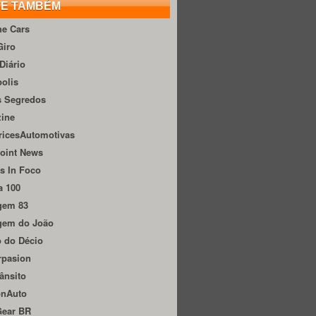
TE TAMBÉM
he Cars
Giro
Diário
olis
s Segredos
zine
ricesAutomotivas
oint News
s In Foco
a 100
gem 83
gem do João
 do Décio
rpasion
ânsito
onAuto
Gear BR