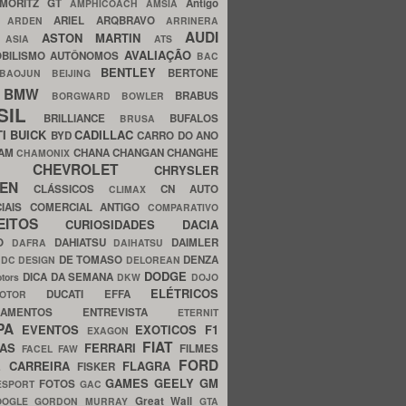
MORITZ GT
Antigo
AMPHICOACH
AMSIA
ARIEL
ARQBRAVO
A
ARDEN
ARRINERA
AUDI
ASTON MARTIN
O
ASIA
ATS
AVALIAÇÃO
BILISMO
AUTÔNOMOS
BAC
BENTLEY
BERTONE
BAOJUN
BEIJING
BMW
BRABUS
A
BORGWARD
BOWLER
SIL
BRILLIANCE
BUFALOS
BRUSA
TI
BUICK
CADILLAC
BYD
CARRO DO ANO
HAM
CHANA
CHANGAN
CHANGHE
CHAMONIX
CHEVROLET
ERY
CHRYSLER
ROEN
CLÁSSICOS
CN AUTO
CLIMAX
CIAIS
COMERCIAL ANTIGO
COMPARATIVO
CEITOS
CURIOSIDADES
DACIA
OO
DAHIATSU
DAIMLER
DAFRA
DAIHATSU
N
DE TOMASO
DENZA
DC DESIGN
DELOREAN
DODGE
DICA DA SEMANA
otors
DKW
DOJO
ELÉTRICOS
DUCATI
EFFA
MOTOR
ACAMENTOS
ENTREVISTA
ETERNIT
PA
EVENTOS
EXOTICOS
F1
EXAGON
FIAT
CAS
FERRARI
FILMES
FACEL
FAW
FORD
E CARREIRA
FLAGRA
FISKER
GAMES
GEELY
GM
FOTOS
ESPORT
GAC
Great Wall
OOGLE
GORDON MURRAY
GTA