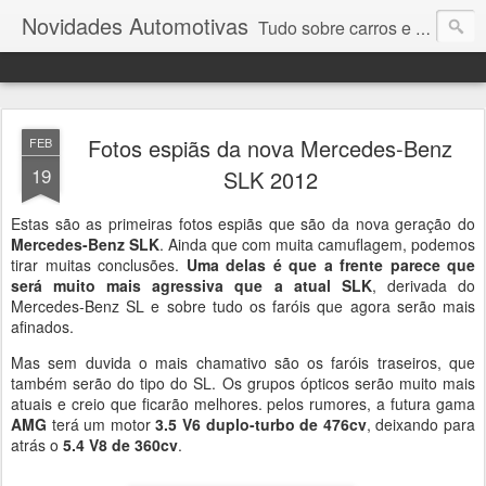
Novidades Automotivas
Tudo sobre carros e motores
Fotos espiãs da nova Mercedes-Benz
FEB
19
SLK 2012
Estas são as primeiras fotos espiãs que são da nova geração do
Mercedes-Benz SLK
. Ainda que com muita camuflagem, podemos
tirar muitas conclusões.
Uma delas é que a frente
parece que
será muito m
ais agressiva que a atual SLK
, derivada do
Mercedes-Benz SL e sobre tudo os faróis que agora serão mais
afinados.
Mas sem duvida o mais chamativo são os faróis traseiros, que
também serão do tipo do SL. Os grupos ópticos serão muito mais
atuais e creio que ficarão melhores. pelos rumores, a futura gama
AMG
terá um motor
3.5 V6 duplo-turbo de 476cv
, deixando para
atrás o
5.4 V8 de 360cv
.