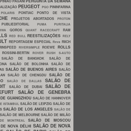
PERGUNTA DA SEMANA
PINIÃO
PAGANI
PEUGEOT
ALIZAÇÃO
PININFARINA
PGO
S
PONTIAC
PONTO DE VISTA
POLARIS
SCHE
PROJETOS ABORTADOS
PROTON
A
PUBLIEDITORIAL
PUMA
PURITALIA
QOROS
RAM
GHWA
QUANT
RACECRAFT
LLS
REESTILIZAÇÕES
RED BULL
RELY
ULT
REPORTAGEM ESPECIAL
RIICH
Reva
ROLLS
RINSPEED
ROEWE
RIVERSIMPLE
E
ROSSINI-BERTIN
ROVER
RUSH
S-AUTO
B
SALÃO DE BANGKOK
SALÃO DE
LONA
SALÃO DE BOLONHA
SALÃO DE
SALÃO DE BUENOS AIRES
LAS
SALÃO
SALÃO DE
SAN
SALÃO DE CHENGDU
SALÃO DE
AGO
SALÃO DE DALLAS
OIT
SALÃO DE
SALÃO DE DUBAI
NKFURT
SALÃO DE GENEBRA
 DE GUANGZHOU
SALÃO DE HANNOVER
SALÃO DE LEIPZIG
SALÃO DE
E ISTAMBUL
SALÃO DE LOS ANGELES
ES
SALÃO DE
SALÃO DE MELBOURNE
SALÃO DE MILÃO
SALÃO DE MOSCOU
 DE MONTREAL
SALÃO DE NOVA
 DE NOVA DÉLHI