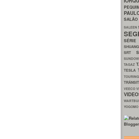
IORQ
PEQU
PAUL
SALÃ
SALEEN
SEG
SÉRI
SHUAN
SRT
SUNDO
T
TAGAZ
TESLA
TOURIN
TRÂNSI
VEECO
V
VIDE
WARTB
YOGOM