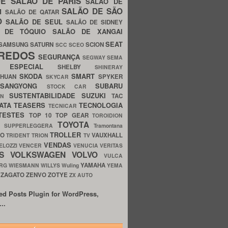
UE
SALÃO DE PARIS
SALÃO DE
SALÃO DE SÃO
IM
SALÃO DE QATAR
O
SALÃO DE SEUL
SALÃO DE SIDNEY
O DE TÓQUIO
SALÃO DE XANGAI
SEAT
SAMSUNG
SATURN
SCION
SCC
SCEO
REDOS
SEGURANÇA
SEGWAY
SEMA
E ESPECIAL
SHELBY
SHINERAY
SKODA
SMART
GHUAN
SPYKER
SKYCAR
SSANGYONG
SUBARU
STOCK CAR
SUSTENTABILIDADE
SUZUKI
TAC
WN
ATA
TEASERS
TECNOLOGIA
TECNICAR
TESTES
TOP 10
TOP GEAR
TOROIDION
TOYOTA
G SUPPERLEGGERA
Tramontana
TROLLER
TO
VAUXHALL
TRIDENT
TRION
TV
VENDAS
ELOZZI
VENCER
VENUCIA
VERITAS
OS
VOLKSWAGEN
VOLVO
VULCA
YAMAHA
URG
WIESMANN
WILLYS
Wuling
YEMA
ZAGATO
ZENVO
ZOTYE
O
ZX AUTO