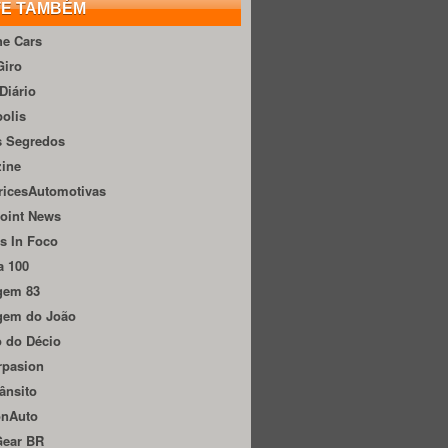
TE TAMBÉM
he Cars
Giro
Diário
olis
s Segredos
zine
ricesAutomotivas
oint News
s In Foco
a 100
gem 83
gem do João
 do Décio
rpasion
ânsito
onAuto
Gear BR