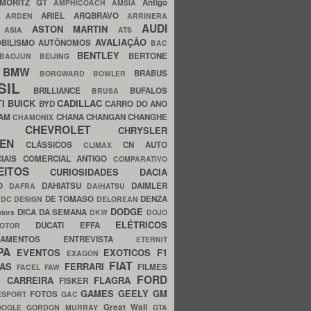
MORITZ GT
Antigo
AMPHICOACH
AMSIA
ARIEL
ARQBRAVO
A
ARDEN
ARRINERA
AUDI
ASTON MARTIN
O
ASIA
ATS
AVALIAÇÃO
BILISMO
AUTÔNOMOS
BAC
BENTLEY
BERTONE
BAOJUN
BEIJING
BMW
BRABUS
A
BORGWARD
BOWLER
SIL
BRILLIANCE
BUFALOS
BRUSA
TI
BUICK
CADILLAC
BYD
CARRO DO ANO
HAM
CHANA
CHANGAN
CHANGHE
CHAMONIX
CHEVROLET
ERY
CHRYSLER
ROEN
CLÁSSICOS
CN AUTO
CLIMAX
CIAIS
COMERCIAL ANTIGO
COMPARATIVO
CEITOS
CURIOSIDADES
DACIA
OO
DAHIATSU
DAIMLER
DAFRA
DAIHATSU
N
DE TOMASO
DENZA
DC DESIGN
DELOREAN
DODGE
DICA DA SEMANA
otors
DKW
DOJO
ELÉTRICOS
DUCATI
EFFA
MOTOR
ACAMENTOS
ENTREVISTA
ETERNIT
PA
EVENTOS
EXOTICOS
F1
EXAGON
FIAT
CAS
FERRARI
FILMES
FACEL
FAW
FORD
E CARREIRA
FLAGRA
FISKER
GAMES
GEELY
GM
FOTOS
ESPORT
GAC
Great Wall
OOGLE
GORDON MURRAY
GTA