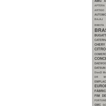
AMG
A
APTER
ARTIG
AUTOMO
BAJAJ
BIMOT
BRA
BUGAT
CATER
CH
CIT
COMER
CON
DAEW
DATSU
DianZi M
DR 
EMPL
EURO
FÁBRI
FIM D
FORTUN
GMC
G