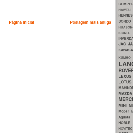
GUMP
HAWTA
HENNE
BORDO
Página inicial
Postagem mais antiga
HUASO
ICON
INVERD
JAC
J
KAWAS
KU
LA
ROV
LEXU
LOTU
MAHIN
MA
MERC
MINI
M
Mopar
Agust
NOBLE
NOVITE