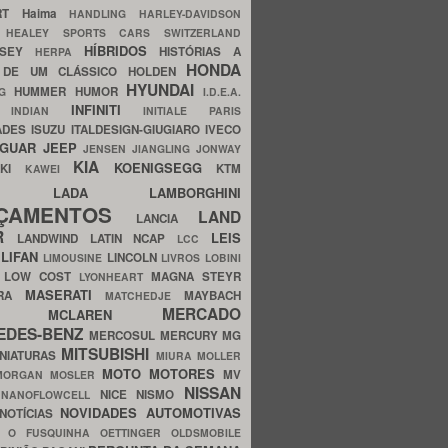
ERT
Haima
HANDLING
HARLEY-DAVIDSON
I
HEALEY SPORTS CARS SWITZERLAND
HÍBRIDOS
SSEY
HISTÓRIAS A
HERPA
HONDA
 DE UM CLÁSSICO
HOLDEN
HYUNDAI
HUMMER
HUMOR
NG
I.D.E.A.
INFINITI
IA
INDIAN
INITIALE PARIS
ADES
ISUZU
ITALDESIGN-GIUGIARO
IVECO
AGUAR
JEEP
JENSEN
JIANGLING
JONWAY
KIA
KOENIGSEGG
AKI
KTM
KAWEI
LADA
LAMBORGHINI
MHO
NÇAMENTOS
LAND
LANCIA
ER
LEIS
LANDWIND
LATIN NCAP
LCC
S
LIFAN
LINCOLN
LIMOUSINE
LIVROS
LOBINI
S
LOW COST
MAGNA STEYR
LYONHEART
MASERATI
DRA
MAYBACH
MATCHEDJE
MERCADO
ZDA
MCLAREN
EDES-BENZ
MERCOSUL
MERCURY
MG
MITSUBISHI
INIATURAS
MIURA
MOLLER
MOTO
MOTORES
MV
MORGAN
MOSLER
NISSAN
a
NICE
NISMO
NANOFLOWCELL
NOVIDADES AUTOMOTIVAS
NOTÍCIAS
C
O FUSQUINHA
OETTINGER
OLDSMOBILE