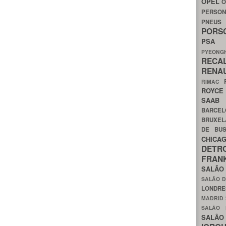
OPEL
O
PERSON
PNEU
POR
PS
PYEON
RECA
RENA
RIMAC
ROYC
SAA
BARCE
BRUXE
DE BU
CHIC
DETR
FRA
SALÃO
SALÃO D
LONDR
MADRID
SALÃO
SALÃO