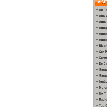
VISI
All T
Alto-
Auto 
Autop
Auto
Auto
Bizar
Car P
Carro
De 0 
Gara
Gara
Irmão
Moto
No Tr
Raci
Top 