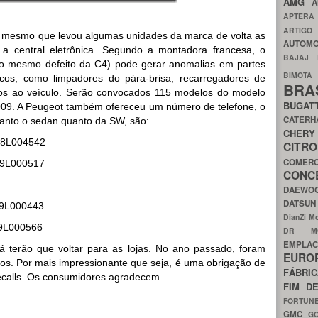
AMG
A
APTER
ARTIG
 mesmo que levou algumas unidades da marca de volta as
AUTOMO
a central eletrônica. Segundo a montadora francesa, o
BAJAJ
(o mesmo defeito da C4) pode gerar anomalias em partes
BIMOT
icos, como limpadores do pára-brisa, recarregadores de
BRA
nos ao veículo. Serão convocados 115 modelos do modelo
BUGAT
009. A Peugeot também ofereceu um número de telefone, o
CATER
tanto o sedan quanto da SW, são:
CH
8L004542
CIT
COMER
9L000517
CON
DAEW
DATSU
9L000443
DianZi M
9L000566
DR 
EMPL
á terão que voltar para as lojas. No ano passado, foram
EURO
ulos. Por mais impressionante que seja, é uma obrigação de
FÁBRI
recalls. Os consumidores agradecem.
FIM D
FORTUN
GMC
G