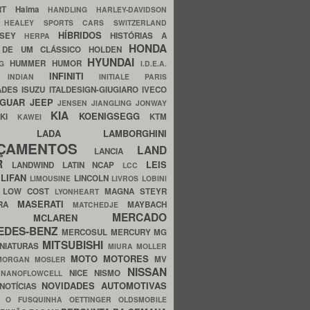
ERT
Haima
HANDLING
HARLEY-DAVIDSON
I
HEALEY SPORTS CARS SWITZERLAND
HÍBRIDOS
SSEY
HISTÓRIAS A
HERPA
HONDA
 DE UM CLÁSSICO
HOLDEN
HYUNDAI
HUMMER
HUMOR
NG
I.D.E.A.
INFINITI
IA
INDIAN
INITIALE PARIS
ADES
ISUZU
ITALDESIGN-GIUGIARO
IVECO
AGUAR
JEEP
JENSEN
JIANGLING
JONWAY
KIA
KOENIGSEGG
AKI
KTM
KAWEI
LADA
LAMBORGHINI
MHO
NÇAMENTOS
LAND
LANCIA
ER
LEIS
LANDWIND
LATIN NCAP
LCC
S
LIFAN
LINCOLN
LIMOUSINE
LIVROS
LOBINI
S
LOW COST
MAGNA STEYR
LYONHEART
MASERATI
DRA
MAYBACH
MATCHEDJE
MERCADO
ZDA
MCLAREN
EDES-BENZ
MERCOSUL
MERCURY
MG
MITSUBISHI
INIATURAS
MIURA
MOLLER
MOTO
MOTORES
MV
MORGAN
MOSLER
NISSAN
a
NICE
NISMO
NANOFLOWCELL
NOVIDADES AUTOMOTIVAS
NOTÍCIAS
C
O FUSQUINHA
OETTINGER
OLDSMOBILE