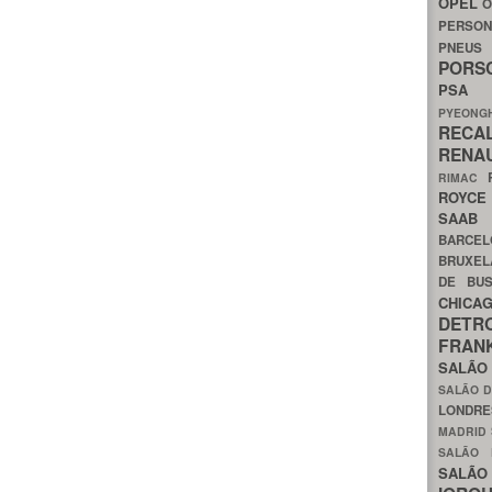
OPEL
O
PERSON
PNEU
POR
PS
PYEON
RECA
RENA
RIMAC
ROYC
SAA
BARCE
BRUXE
DE BU
CHIC
DETR
FRA
SALÃO
SALÃO D
LONDR
MADRID
SALÃO
SALÃO