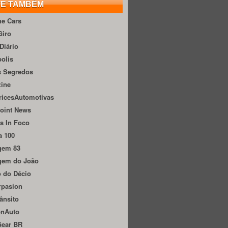
TE TAMBÉM
he Cars
Giro
Diário
olis
s Segredos
zine
ricesAutomotivas
oint News
s In Foco
a 100
gem 83
gem do João
 do Décio
rpasion
ânsito
onAuto
Gear BR