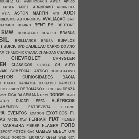
MORITZ GT
Antigo
AMPHICOACH
AMSIA
ARIEL
ARQBRAVO
A
ARDEN
ARRINERA
AUDI
ASTON MARTIN
O
ASIA
ATS
AVALIAÇÃO
BILISMO
AUTÔNOMOS
BAC
BENTLEY
BERTONE
BAOJUN
BEIJING
BMW
BRABUS
A
BORGWARD
BOWLER
SIL
BRILLIANCE
BUFALOS
BRUSA
TI
BUICK
CADILLAC
BYD
CARRO DO ANO
HAM
CHANA
CHANGAN
CHANGHE
CHAMONIX
CHEVROLET
ERY
CHRYSLER
ROEN
CLÁSSICOS
CN AUTO
CLIMAX
CIAIS
COMERCIAL ANTIGO
COMPARATIVO
CEITOS
CURIOSIDADES
DACIA
OO
DAHIATSU
DAIMLER
DAFRA
DAIHATSU
N
DE TOMASO
DENZA
DC DESIGN
DELOREAN
DODGE
DICA DA SEMANA
otors
DKW
DOJO
ELÉTRICOS
DUCATI
EFFA
MOTOR
ACAMENTOS
ENTREVISTA
ETERNIT
PA
EVENTOS
EXOTICOS
F1
EXAGON
FIAT
CAS
FERRARI
FILMES
FACEL
FAW
FORD
E CARREIRA
FLAGRA
FISKER
GAMES
GEELY
GM
FOTOS
ESPORT
GAC
Great Wall
OOGLE
GORDON MURRAY
GTA