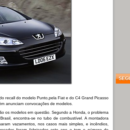
SEG
o recall do modelo Punto,pela Fiat e do C4 Grand Picasso
bém anunciam convocações de modelos.
ão os modelos em questão. Segundo a Honda, o problema
rasil, encontra-se no tubo de combustível. A montadora
aram vazamentos, nos casos mais simples, e incêndios,
vocados foram fabricados este ano e tem o número de