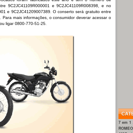
entre 9C2JC41109R000001 e 9C2JC41109R008398, e no
1 e 9C2JC41209007389. O conserto será gratuito entre
. Para mais informações, o consumidor deverar acessar o
 ou ligar 0800-770-51-25.
CAT
7 em 1
ROME