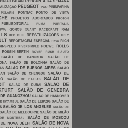
PERGUNTA DA SEMANA
PINIÃO
PAGANI
PEUGEOT
ALIZAÇÃO
PININFARINA
PGO
S
PONTIAC
PONTO DE VISTA
POLARIS
SCHE
PROJETOS ABORTADOS
PROTON
A
PUBLIEDITORIAL
PUMA
PURITALIA
QOROS
RAM
GHWA
QUANT
RACECRAFT
LLS
REESTILIZAÇÕES
RED BULL
RELY
ULT
REPORTAGEM ESPECIAL
RIICH
Reva
ROLLS
RINSPEED
ROEWE
RIVERSIMPLE
E
ROSSINI-BERTIN
ROVER
RUSH
S-AUTO
B
SALÃO DE BANGKOK
SALÃO DE
LONA
SALÃO DE BOLONHA
SALÃO DE
SALÃO DE BUENOS AIRES
LAS
SALÃO
SALÃO DE
SAN
SALÃO DE CHENGDU
SALÃO DE
AGO
SALÃO DE DALLAS
OIT
SALÃO DE
SALÃO DE DUBAI
NKFURT
SALÃO DE GENEBRA
 DE GUANGZHOU
SALÃO DE HANNOVER
SALÃO DE LEIPZIG
SALÃO DE
E ISTAMBUL
SALÃO DE LOS ANGELES
ES
SALÃO DE
SALÃO DE MELBOURNE
SALÃO DE MILÃO
SALÃO DE MOSCOU
 DE MONTREAL
SALÃO DE NOVA
 DE NOVA DÉLHI