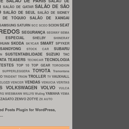
UE
SALÃO DE PARIS
SALÃO DE
SALÃO DE SÃO
IM
SALÃO DE QATAR
O
SALÃO DE SEUL
SALÃO DE SIDNEY
O DE TÓQUIO
SALÃO DE XANGAI
SEAT
SAMSUNG
SATURN
SCION
SCC
SCEO
REDOS
SEGURANÇA
SEGWAY
SEMA
E ESPECIAL
SHELBY
SHINERAY
SKODA
SMART
GHUAN
SPYKER
SKYCAR
SSANGYONG
SUBARU
STOCK CAR
SUSTENTABILIDADE
SUZUKI
TAC
WN
ATA
TEASERS
TECNOLOGIA
TECNICAR
TESTES
TOP 10
TOP GEAR
TOROIDION
TOYOTA
G SUPPERLEGGERA
Tramontana
TROLLER
TO
VAUXHALL
TRIDENT
TRION
TV
VENDAS
ELOZZI
VENCER
VENUCIA
VERITAS
OS
VOLKSWAGEN
VOLVO
VULCA
YAMAHA
URG
WIESMANN
WILLYS
Wuling
YEMA
ZAGATO
ZENVO
ZOTYE
O
ZX AUTO