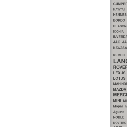
GUMP
HAWTA
HENNE
BORDO
HUASO
ICON
INVERD
JAC
J
KAWAS
KU
LA
ROV
LEXU
LOTU
MAHIN
MA
MERC
MINI
M
Mopar
Agust
NOBLE
NOVITE