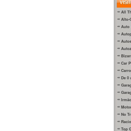
VISI
All T
Alto-
Auto 
Autop
Auto
Auto
Bizar
Car P
Carro
De 0 
Gara
Gara
Irmão
Moto
No Tr
Raci
Top 