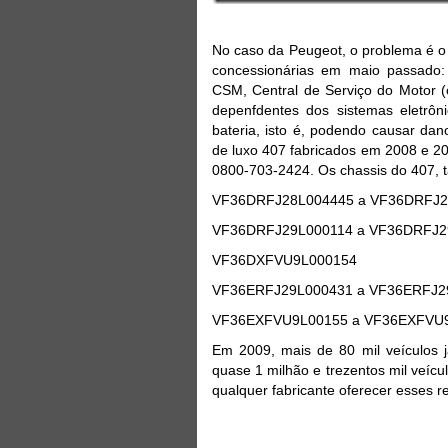
No caso da Peugeot, o problema é o
concessionárias em maio passado: 
CSM, Central de Serviço do Motor 
depenfdentes dos sistemas eletrôn
bateria, isto é, podendo causar da
de luxo 407 fabricados em 2008 e 2
0800-703-2424. Os chassis do 407, 
VF36DRFJ28L004445 a VF36DRFJ2
VF36DRFJ29L000114 a VF36DRFJ2
VF36DXFVU9L000154
VF36ERFJ29L000431 a VF36ERFJ2
VF36EXFVU9L00155 a VF36EXFVU
Em 2009, mais de 80 mil veículos j
quase 1 milhão e trezentos mil veíc
qualquer fabricante oferecer esses 