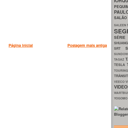
IORQ
PEQU
PAUL
SALÃ
SALEEN
SEG
SÉRI
SHUAN
Página inicial
Postagem mais antiga
SRT
SUNDO
T
TAGAZ
TESLA
TOURIN
TRÂNSI
VEECO
V
VIDE
WARTB
YOGOM