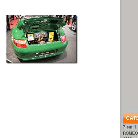
CAT
7 em 1
ROME