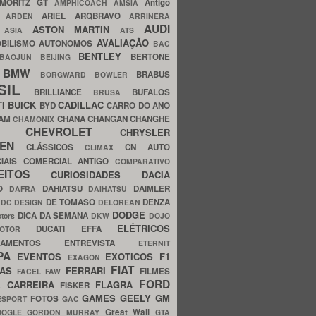
MORITZ GT
Antigo
AMPHICOACH
AMSIA
ARIEL
ARQBRAVO
A
ARDEN
ARRINERA
AUDI
ASTON MARTIN
O
ASIA
ATS
AVALIAÇÃO
BILISMO
AUTÔNOMOS
BAC
BENTLEY
BERTONE
BAOJUN
BEIJING
BMW
BRABUS
A
BORGWARD
BOWLER
SIL
BRILLIANCE
BUFALOS
BRUSA
TI
BUICK
CADILLAC
BYD
CARRO DO ANO
HAM
CHANA
CHANGAN
CHANGHE
CHAMONIX
CHEVROLET
ERY
CHRYSLER
ROEN
CLÁSSICOS
CN AUTO
CLIMAX
CIAIS
COMERCIAL ANTIGO
COMPARATIVO
CEITOS
CURIOSIDADES
DACIA
OO
DAHIATSU
DAIMLER
DAFRA
DAIHATSU
N
DE TOMASO
DENZA
DC DESIGN
DELOREAN
DODGE
DICA DA SEMANA
otors
DKW
DOJO
ELÉTRICOS
DUCATI
EFFA
MOTOR
ACAMENTOS
ENTREVISTA
ETERNIT
PA
EVENTOS
EXOTICOS
F1
EXAGON
FIAT
CAS
FERRARI
FILMES
FACEL
FAW
FORD
E CARREIRA
FLAGRA
FISKER
GAMES
GEELY
GM
FOTOS
ESPORT
GAC
Great Wall
OOGLE
GORDON MURRAY
GTA