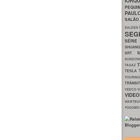
IORQ
PEQU
PAUL
SALÃ
SALEEN
SEG
SÉRI
SHUAN
SRT
SUNDO
T
TAGAZ
TESLA
TOURIN
TRÂNSI
VEECO
V
VIDE
WARTB
YOGOM