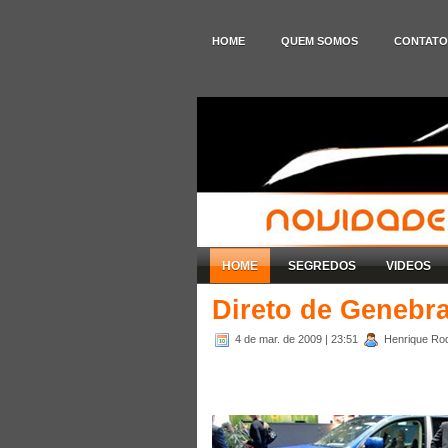
HOME
QUEM SOMOS
CONTATO
HOME
SEGREDOS
VIDEOS
Direto de Genebr
4 de mar. de 2009
| 23:51
Henrique Rod