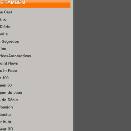
TE TAMBÉM
he Cars
Giro
Diário
olis
s Segredos
zine
ricesAutomotivas
oint News
s In Foco
a 100
gem 83
gem do João
 do Décio
rpasion
ânsito
onAuto
Gear BR