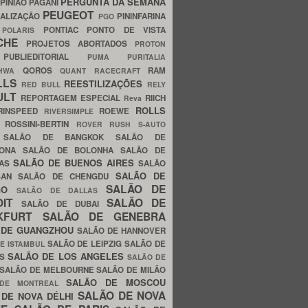
PERGUNTA DA SEMANA
PINIÃO
PAGANI
PEUGEOT
ALIZAÇÃO
PININFARINA
PGO
S
PONTIAC
PONTO DE VISTA
POLARIS
SCHE
PROJETOS ABORTADOS
PROTON
A
PUBLIEDITORIAL
PUMA
PURITALIA
QOROS
RAM
GHWA
QUANT
RACECRAFT
LLS
REESTILIZAÇÕES
RED BULL
RELY
ULT
REPORTAGEM ESPECIAL
RIICH
Reva
ROLLS
RINSPEED
ROEWE
RIVERSIMPLE
E
ROSSINI-BERTIN
ROVER
RUSH
S-AUTO
B
SALÃO DE BANGKOK
SALÃO DE
LONA
SALÃO DE BOLONHA
SALÃO DE
SALÃO DE BUENOS AIRES
LAS
SALÃO
SALÃO DE
SAN
SALÃO DE CHENGDU
SALÃO DE
AGO
SALÃO DE DALLAS
OIT
SALÃO DE
SALÃO DE DUBAI
NKFURT
SALÃO DE GENEBRA
 DE GUANGZHOU
SALÃO DE HANNOVER
SALÃO DE LEIPZIG
SALÃO DE
E ISTAMBUL
SALÃO DE LOS ANGELES
ES
SALÃO DE
SALÃO DE MELBOURNE
SALÃO DE MILÃO
SALÃO DE MOSCOU
 DE MONTREAL
SALÃO DE NOVA
 DE NOVA DÉLHI