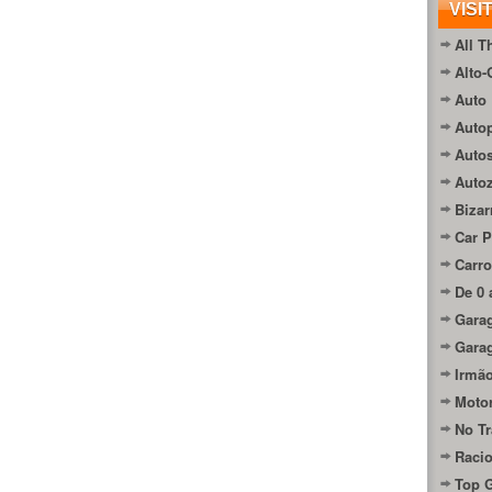
VISI
All T
Alto-
Auto 
Autop
Auto
Auto
Bizar
Car P
Carro
De 0 
Gara
Gara
Irmão
Moto
No Tr
Raci
Top 