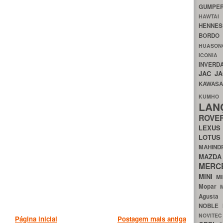
GUMP
HAWTA
HENNE
BORDO
HUASO
ICON
INVERD
JAC
J
KAWAS
KU
LA
ROV
LEXU
LOTU
MAHIN
MA
MERC
MINI
M
Mopar
Agust
NOBLE
NOVITE
Página inicial
Postagem mais antiga