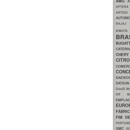
AMG
A
APTER
ARTIG
AUTOMO
BAJAJ
BIMOT
BRA
BUGAT
CATER
CH
CIT
COMER
CON
DAEW
DATSU
DianZi M
DR 
EMPL
EURO
FÁBRI
FIM D
FORTUN
GMC
G