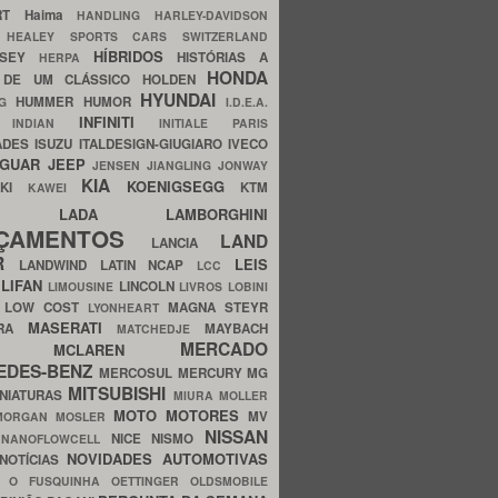
ERT
Haima
HANDLING
HARLEY-DAVIDSON
I
HEALEY SPORTS CARS SWITZERLAND
HÍBRIDOS
SSEY
HISTÓRIAS A
HERPA
HONDA
 DE UM CLÁSSICO
HOLDEN
HYUNDAI
HUMMER
HUMOR
NG
I.D.E.A.
INFINITI
IA
INDIAN
INITIALE PARIS
ADES
ISUZU
ITALDESIGN-GIUGIARO
IVECO
AGUAR
JEEP
JENSEN
JIANGLING
JONWAY
KIA
KOENIGSEGG
AKI
KTM
KAWEI
LADA
LAMBORGHINI
MHO
NÇAMENTOS
LAND
LANCIA
ER
LEIS
LANDWIND
LATIN NCAP
LCC
S
LIFAN
LINCOLN
LIMOUSINE
LIVROS
LOBINI
S
LOW COST
MAGNA STEYR
LYONHEART
MASERATI
DRA
MAYBACH
MATCHEDJE
MERCADO
ZDA
MCLAREN
EDES-BENZ
MERCOSUL
MERCURY
MG
MITSUBISHI
INIATURAS
MIURA
MOLLER
MOTO
MOTORES
MV
MORGAN
MOSLER
NISSAN
a
NICE
NISMO
NANOFLOWCELL
NOVIDADES AUTOMOTIVAS
NOTÍCIAS
C
O FUSQUINHA
OETTINGER
OLDSMOBILE