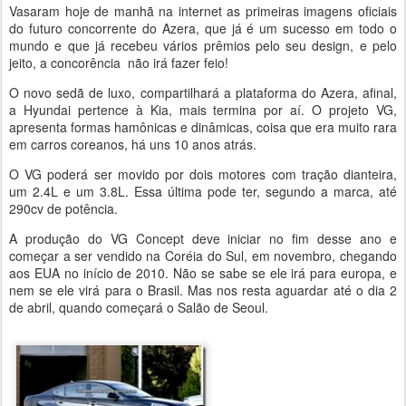
Vasaram hoje de manhã na internet as primeiras imagens oficiais
do futuro concorrente do Azera, que já é um sucesso em todo o
mundo e que já recebeu vários prêmios pelo seu design, e pelo
jeito, a concorência não irá fazer feio!
O novo sedã de luxo, compartilhará a plataforma do Azera, afinal,
a Hyundai pertence à Kia, mais termina por aí. O projeto VG,
apresenta formas hamônicas e dinâmicas, coisa que era muito rara
em carros coreanos, há uns 10 anos atrás.
O VG poderá ser movido por dois motores com tração dianteira,
um 2.4L e um 3.8L. Essa última pode ter, segundo a marca, até
290cv de potência.
A produção do VG Concept deve iniciar no fim desse ano e
começar a ser vendido na Coréia do Sul, em novembro, chegando
aos EUA no início de 2010. Não se sabe se ele irá para europa, e
nem se ele virá para o Brasil. Mas nos resta aguardar até o dia 2
de abril, quando começará o Salão de Seoul.