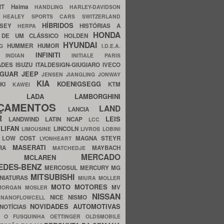
ERT
Haima
HANDLING
HARLEY-DAVIDSON
I
HEALEY SPORTS CARS SWITZERLAND
HÍBRIDOS
SSEY
HISTÓRIAS A
HERPA
HONDA
 DE UM CLÁSSICO
HOLDEN
HYUNDAI
HUMMER
HUMOR
NG
I.D.E.A.
INFINITI
IA
INDIAN
INITIALE PARIS
ADES
ISUZU
ITALDESIGN-GIUGIARO
IVECO
AGUAR
JEEP
JENSEN
JIANGLING
JONWAY
KIA
KOENIGSEGG
AKI
KTM
KAWEI
LADA
LAMBORGHINI
MHO
NÇAMENTOS
LAND
LANCIA
ER
LEIS
LANDWIND
LATIN NCAP
LCC
S
LIFAN
LINCOLN
LIMOUSINE
LIVROS
LOBINI
S
LOW COST
MAGNA STEYR
LYONHEART
MASERATI
DRA
MAYBACH
MATCHEDJE
MERCADO
ZDA
MCLAREN
EDES-BENZ
MERCOSUL
MERCURY
MG
MITSUBISHI
INIATURAS
MIURA
MOLLER
MOTO
MOTORES
MV
MORGAN
MOSLER
NISSAN
a
NICE
NISMO
NANOFLOWCELL
NOVIDADES AUTOMOTIVAS
NOTÍCIAS
C
O FUSQUINHA
OETTINGER
OLDSMOBILE