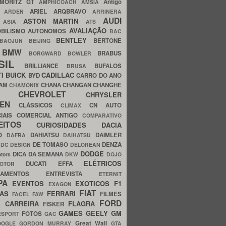
MORITZ GT
Antigo
AMPHICOACH
AMSIA
ARIEL
ARQBRAVO
A
ARDEN
ARRINERA
AUDI
ASTON MARTIN
O
ASIA
ATS
AVALIAÇÃO
BILISMO
AUTÔNOMOS
BAC
BENTLEY
BERTONE
BAOJUN
BEIJING
BMW
BRABUS
A
BORGWARD
BOWLER
SIL
BRILLIANCE
BUFALOS
BRUSA
TI
BUICK
CADILLAC
BYD
CARRO DO ANO
HAM
CHANA
CHANGAN
CHANGHE
CHAMONIX
CHEVROLET
ERY
CHRYSLER
ROEN
CLÁSSICOS
CN AUTO
CLIMAX
CIAIS
COMERCIAL ANTIGO
COMPARATIVO
CEITOS
CURIOSIDADES
DACIA
OO
DAHIATSU
DAIMLER
DAFRA
DAIHATSU
N
DE TOMASO
DENZA
DC DESIGN
DELOREAN
DODGE
DICA DA SEMANA
otors
DKW
DOJO
ELÉTRICOS
DUCATI
EFFA
MOTOR
ACAMENTOS
ENTREVISTA
ETERNIT
PA
EVENTOS
EXOTICOS
F1
EXAGON
FIAT
CAS
FERRARI
FILMES
FACEL
FAW
FORD
E CARREIRA
FLAGRA
FISKER
GAMES
GEELY
GM
FOTOS
ESPORT
GAC
Great Wall
OOGLE
GORDON MURRAY
GTA