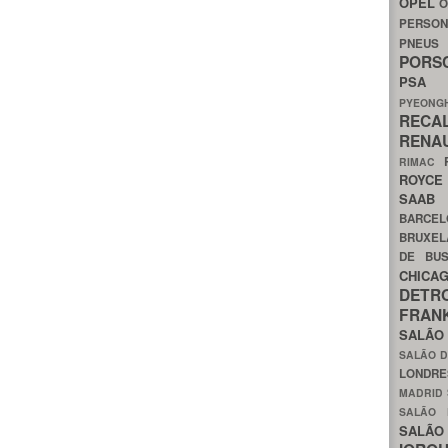
OPEL
O
PERSON
PNEU
POR
PS
PYEON
RECA
RENA
RIMAC
ROYC
SAA
BARCE
BRUXE
DE BU
CHIC
DETR
FRA
SALÃO
SALÃO D
LONDR
MADRID
SALÃO
SALÃO