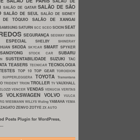
UE
SALÃO DE PARIS
SALÃO DE
SALÃO DE SÃO
IM
SALÃO DE QATAR
O
SALÃO DE SEUL
SALÃO DE SIDNEY
O DE TÓQUIO
SALÃO DE XANGAI
SEAT
SAMSUNG
SATURN
SCION
SCC
SCEO
REDOS
SEGURANÇA
SEGWAY
SEMA
E ESPECIAL
SHELBY
SHINERAY
SKODA
SMART
GHUAN
SPYKER
SKYCAR
SSANGYONG
SUBARU
STOCK CAR
SUSTENTABILIDADE
SUZUKI
TAC
WN
ATA
TEASERS
TECNOLOGIA
TECNICAR
TESTES
TOP 10
TOP GEAR
TOROIDION
TOYOTA
G SUPPERLEGGERA
Tramontana
TROLLER
TO
VAUXHALL
TRIDENT
TRION
TV
VENDAS
ELOZZI
VENCER
VENUCIA
VERITAS
OS
VOLKSWAGEN
VOLVO
VULCA
YAMAHA
URG
WIESMANN
WILLYS
Wuling
YEMA
ZAGATO
ZENVO
ZOTYE
O
ZX AUTO