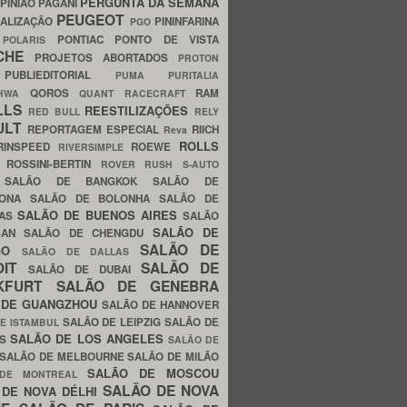
PERGUNTA DA SEMANA
PINIÃO
PAGANI
PEUGEOT
ALIZAÇÃO
PININFARINA
PGO
S
PONTIAC
PONTO DE VISTA
POLARIS
SCHE
PROJETOS ABORTADOS
PROTON
A
PUBLIEDITORIAL
PUMA
PURITALIA
QOROS
RAM
GHWA
QUANT
RACECRAFT
LLS
REESTILIZAÇÕES
RED BULL
RELY
ULT
REPORTAGEM ESPECIAL
RIICH
Reva
ROLLS
RINSPEED
ROEWE
RIVERSIMPLE
E
ROSSINI-BERTIN
ROVER
RUSH
S-AUTO
B
SALÃO DE BANGKOK
SALÃO DE
LONA
SALÃO DE BOLONHA
SALÃO DE
SALÃO DE BUENOS AIRES
LAS
SALÃO
SALÃO DE
SAN
SALÃO DE CHENGDU
SALÃO DE
AGO
SALÃO DE DALLAS
OIT
SALÃO DE
SALÃO DE DUBAI
NKFURT
SALÃO DE GENEBRA
 DE GUANGZHOU
SALÃO DE HANNOVER
SALÃO DE LEIPZIG
SALÃO DE
E ISTAMBUL
SALÃO DE LOS ANGELES
ES
SALÃO DE
SALÃO DE MELBOURNE
SALÃO DE MILÃO
SALÃO DE MOSCOU
 DE MONTREAL
SALÃO DE NOVA
 DE NOVA DÉLHI