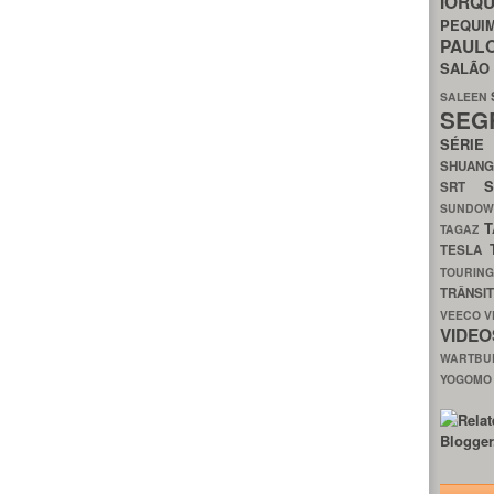
IORQ
PEQU
PAUL
SALÃ
SALEEN
SEG
SÉRI
SHUAN
SRT
SUNDO
T
TAGAZ
TESLA
TOURIN
TRÂNSI
VEECO
V
VIDE
WARTB
YOGOM