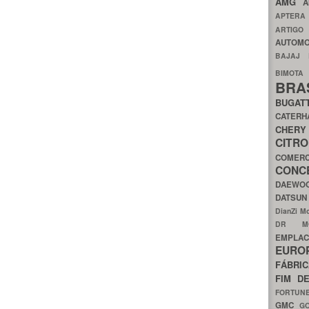
AMG
A
APTER
ARTIG
AUTOMO
BAJAJ
BIMOT
BRA
BUGAT
CATER
CH
CIT
COMER
CON
DAEW
DATSU
DianZi M
DR 
EMPL
EURO
FÁBRI
FIM D
FORTUN
GMC
G