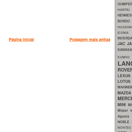
GUMP
HAWTA
HENNE
BORDO
HUASO
ICON
INVERD
Página inicial
Postagem mais antiga
JAC
J
KAWAS
KU
LA
ROV
LEXU
LOTU
MAHIN
MA
MERC
MINI
M
Mopar
Agust
NOBLE
NOVITE