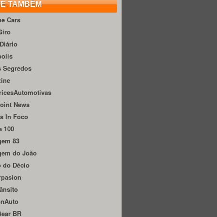
TE TAMBÉM
he Cars
Giro
Diário
olis
s Segredos
zine
ricesAutomotivas
oint News
s In Foco
a 100
gem 83
gem do João
 do Décio
rpasion
ânsito
onAuto
Gear BR