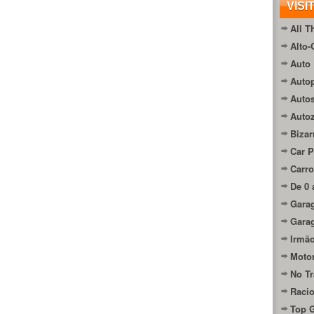
VISI
All T
Alto-
Auto 
Autop
Auto
Auto
Bizar
Car P
Carro
De 0 
Gara
Gara
Irmão
Moto
No Tr
Raci
Top 