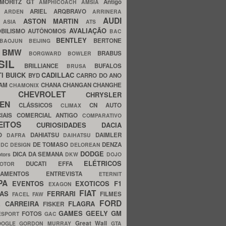
MORITZ GT
Antigo
AMPHICOACH
AMSIA
ARIEL
ARQBRAVO
A
ARDEN
ARRINERA
AUDI
ASTON MARTIN
O
ASIA
ATS
AVALIAÇÃO
BILISMO
AUTÔNOMOS
BAC
BENTLEY
BERTONE
BAOJUN
BEIJING
BMW
BRABUS
A
BORGWARD
BOWLER
SIL
BRILLIANCE
BUFALOS
BRUSA
TI
BUICK
CADILLAC
BYD
CARRO DO ANO
HAM
CHANA
CHANGAN
CHANGHE
CHAMONIX
CHEVROLET
ERY
CHRYSLER
ROEN
CLÁSSICOS
CN AUTO
CLIMAX
CIAIS
COMERCIAL ANTIGO
COMPARATIVO
CEITOS
CURIOSIDADES
DACIA
OO
DAHIATSU
DAIMLER
DAFRA
DAIHATSU
N
DE TOMASO
DENZA
DC DESIGN
DELOREAN
DODGE
DICA DA SEMANA
otors
DKW
DOJO
ELÉTRICOS
DUCATI
EFFA
MOTOR
ACAMENTOS
ENTREVISTA
ETERNIT
PA
EVENTOS
EXOTICOS
F1
EXAGON
FIAT
CAS
FERRARI
FILMES
FACEL
FAW
FORD
E CARREIRA
FLAGRA
FISKER
GAMES
GEELY
GM
FOTOS
ESPORT
GAC
Great Wall
OOGLE
GORDON MURRAY
GTA