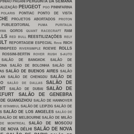
PERGUNTA DA SEMANA
PINIÃO
PAGANI
PEUGEOT
ALIZAÇÃO
PININFARINA
PGO
S
PONTIAC
PONTO DE VISTA
POLARIS
SCHE
PROJETOS ABORTADOS
PROTON
A
PUBLIEDITORIAL
PUMA
PURITALIA
QOROS
RAM
GHWA
QUANT
RACECRAFT
LLS
REESTILIZAÇÕES
RED BULL
RELY
ULT
REPORTAGEM ESPECIAL
RIICH
Reva
ROLLS
RINSPEED
ROEWE
RIVERSIMPLE
E
ROSSINI-BERTIN
ROVER
RUSH
S-AUTO
B
SALÃO DE BANGKOK
SALÃO DE
LONA
SALÃO DE BOLONHA
SALÃO DE
SALÃO DE BUENOS AIRES
LAS
SALÃO
SALÃO DE
SAN
SALÃO DE CHENGDU
SALÃO DE
AGO
SALÃO DE DALLAS
OIT
SALÃO DE
SALÃO DE DUBAI
NKFURT
SALÃO DE GENEBRA
 DE GUANGZHOU
SALÃO DE HANNOVER
SALÃO DE LEIPZIG
SALÃO DE
E ISTAMBUL
SALÃO DE LOS ANGELES
ES
SALÃO DE
SALÃO DE MELBOURNE
SALÃO DE MILÃO
SALÃO DE MOSCOU
 DE MONTREAL
SALÃO DE NOVA
 DE NOVA DÉLHI