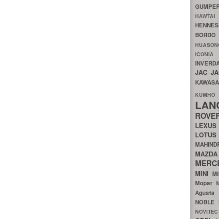
GUMP
HAWTA
HENNE
BORDO
HUASO
ICON
INVERD
JAC
J
KAWAS
KU
LA
ROV
LEXU
LOTU
MAHIN
MA
MERC
MINI
M
Mopar
Agust
NOBLE
NOVITE