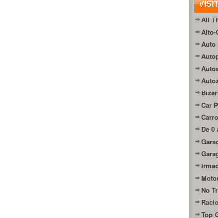
VISI
All T
Alto-
Auto 
Autop
Auto
Auto
Bizar
Car P
Carro
De 0 
Gara
Gara
Irmão
Moto
No Tr
Raci
Top 