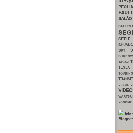
IORQ
PEQU
PAUL
SALÃ
SALEEN
SEG
SÉRI
SHUAN
SRT
SUNDO
T
TAGAZ
TESLA
TOURIN
TRÂNSI
VEECO
V
VIDE
WARTB
YOGOM