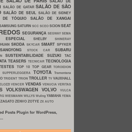
UE
SALÃO DE PARIS
SALÃO DE
SALÃO DE SÃO
IM
SALÃO DE QATAR
O
SALÃO DE SEUL
SALÃO DE SIDNEY
O DE TÓQUIO
SALÃO DE XANGAI
SEAT
SAMSUNG
SATURN
SCION
SCC
SCEO
REDOS
SEGURANÇA
SEGWAY
SEMA
E ESPECIAL
SHELBY
SHINERAY
SKODA
SMART
GHUAN
SPYKER
SKYCAR
SSANGYONG
SUBARU
STOCK CAR
SUSTENTABILIDADE
SUZUKI
TAC
WN
ATA
TEASERS
TECNOLOGIA
TECNICAR
TESTES
TOP 10
TOP GEAR
TOROIDION
TOYOTA
G SUPPERLEGGERA
Tramontana
TROLLER
TO
VAUXHALL
TRIDENT
TRION
TV
VENDAS
ELOZZI
VENCER
VENUCIA
VERITAS
OS
VOLKSWAGEN
VOLVO
VULCA
YAMAHA
URG
WIESMANN
WILLYS
Wuling
YEMA
ZAGATO
ZENVO
ZOTYE
O
ZX AUTO