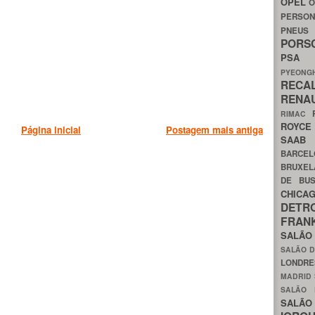
OPEL
O
PERSON
PNEU
POR
PS
PYEON
RECA
RENA
RIMAC
ROYC
Página inicial
Postagem mais antiga
SAA
BARCE
BRUXE
DE BU
CHIC
DETR
FRA
SALÃO
SALÃO D
LONDR
MADRID
SALÃO
SALÃO