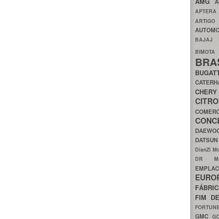
AMG
A
APTER
ARTIG
AUTOMO
BAJAJ
BIMOT
BRA
BUGAT
CATER
CH
CIT
COMER
CON
DAEW
DATSU
DianZi M
DR 
EMPL
EURO
FÁBRI
FIM D
FORTUN
GMC
G