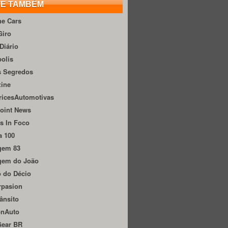
TE TAMBÉM
he Cars
Giro
Diário
olis
s Segredos
zine
ricesAutomotivas
oint News
s In Foco
a 100
gem 83
gem do João
 do Décio
rpasion
ânsito
onAuto
Gear BR