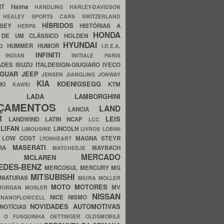
ERT
Haima
HANDLING
HARLEY-DAVIDSON
I
HEALEY SPORTS CARS SWITZERLAND
HÍBRIDOS
SSEY
HISTÓRIAS A
HERPA
HONDA
 DE UM CLÁSSICO
HOLDEN
HYUNDAI
HUMMER
HUMOR
NG
I.D.E.A.
INFINITI
IA
INDIAN
INITIALE PARIS
ADES
ISUZU
ITALDESIGN-GIUGIARO
IVECO
AGUAR
JEEP
JENSEN
JIANGLING
JONWAY
KIA
KOENIGSEGG
AKI
KTM
KAWEI
LADA
LAMBORGHINI
MHO
NÇAMENTOS
LAND
LANCIA
ER
LEIS
LANDWIND
LATIN NCAP
LCC
S
LIFAN
LINCOLN
LIMOUSINE
LIVROS
LOBINI
S
LOW COST
MAGNA STEYR
LYONHEART
MASERATI
DRA
MAYBACH
MATCHEDJE
MERCADO
ZDA
MCLAREN
EDES-BENZ
MERCOSUL
MERCURY
MG
MITSUBISHI
INIATURAS
MIURA
MOLLER
MOTO
MOTORES
MV
MORGAN
MOSLER
NISSAN
a
NICE
NISMO
NANOFLOWCELL
NOVIDADES AUTOMOTIVAS
NOTÍCIAS
C
O FUSQUINHA
OETTINGER
OLDSMOBILE