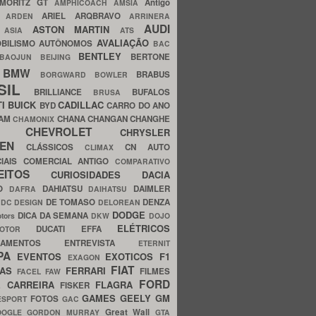
MORITZ GT
Antigo
AMPHICOACH
AMSIA
ARIEL
ARQBRAVO
A
ARDEN
ARRINERA
AUDI
ASTON MARTIN
O
ASIA
ATS
AVALIAÇÃO
BILISMO
AUTÔNOMOS
BAC
BENTLEY
BERTONE
BAOJUN
BEIJING
BMW
BRABUS
A
BORGWARD
BOWLER
SIL
BRILLIANCE
BUFALOS
BRUSA
TI
BUICK
CADILLAC
BYD
CARRO DO ANO
HAM
CHANA
CHANGAN
CHANGHE
CHAMONIX
CHEVROLET
ERY
CHRYSLER
ROEN
CLÁSSICOS
CN AUTO
CLIMAX
CIAIS
COMERCIAL ANTIGO
COMPARATIVO
CEITOS
CURIOSIDADES
DACIA
OO
DAHIATSU
DAIMLER
DAFRA
DAIHATSU
N
DE TOMASO
DENZA
DC DESIGN
DELOREAN
DODGE
DICA DA SEMANA
otors
DKW
DOJO
ELÉTRICOS
DUCATI
EFFA
MOTOR
ACAMENTOS
ENTREVISTA
ETERNIT
PA
EVENTOS
EXOTICOS
F1
EXAGON
FIAT
CAS
FERRARI
FILMES
FACEL
FAW
FORD
E CARREIRA
FLAGRA
FISKER
GAMES
GEELY
GM
FOTOS
ESPORT
GAC
Great Wall
OOGLE
GORDON MURRAY
GTA