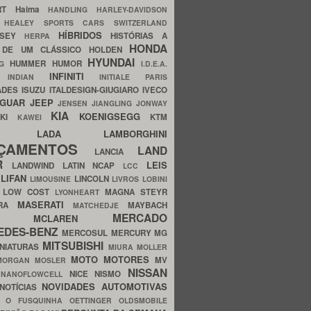
ERT
Haima
HANDLING
HARLEY-DAVIDSON
I
HEALEY SPORTS CARS SWITZERLAND
HÍBRIDOS
SSEY
HISTÓRIAS A
HERPA
HONDA
 DE UM CLÁSSICO
HOLDEN
HYUNDAI
HUMMER
HUMOR
NG
I.D.E.A.
INFINITI
IA
INDIAN
INITIALE PARIS
ADES
ISUZU
ITALDESIGN-GIUGIARO
IVECO
AGUAR
JEEP
JENSEN
JIANGLING
JONWAY
KIA
KOENIGSEGG
AKI
KTM
KAWEI
LADA
LAMBORGHINI
MHO
NÇAMENTOS
LAND
LANCIA
ER
LEIS
LANDWIND
LATIN NCAP
LCC
S
LIFAN
LINCOLN
LIMOUSINE
LIVROS
LOBINI
S
LOW COST
MAGNA STEYR
LYONHEART
MASERATI
DRA
MAYBACH
MATCHEDJE
MERCADO
ZDA
MCLAREN
EDES-BENZ
MERCOSUL
MERCURY
MG
MITSUBISHI
INIATURAS
MIURA
MOLLER
MOTO
MOTORES
MV
MORGAN
MOSLER
NISSAN
a
NICE
NISMO
NANOFLOWCELL
NOVIDADES AUTOMOTIVAS
NOTÍCIAS
C
O FUSQUINHA
OETTINGER
OLDSMOBILE