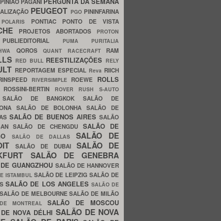
PERGUNTA DA SEMANA
PINIÃO
PAGANI
PEUGEOT
ALIZAÇÃO
PININFARINA
PGO
S
PONTIAC
PONTO DE VISTA
POLARIS
SCHE
PROJETOS ABORTADOS
PROTON
A
PUBLIEDITORIAL
PUMA
PURITALIA
QOROS
RAM
GHWA
QUANT
RACECRAFT
LLS
REESTILIZAÇÕES
RED BULL
RELY
ULT
REPORTAGEM ESPECIAL
RIICH
Reva
ROLLS
RINSPEED
ROEWE
RIVERSIMPLE
E
ROSSINI-BERTIN
ROVER
RUSH
S-AUTO
B
SALÃO DE BANGKOK
SALÃO DE
LONA
SALÃO DE BOLONHA
SALÃO DE
SALÃO DE BUENOS AIRES
LAS
SALÃO
SALÃO DE
SAN
SALÃO DE CHENGDU
SALÃO DE
AGO
SALÃO DE DALLAS
OIT
SALÃO DE
SALÃO DE DUBAI
NKFURT
SALÃO DE GENEBRA
 DE GUANGZHOU
SALÃO DE HANNOVER
SALÃO DE LEIPZIG
SALÃO DE
E ISTAMBUL
SALÃO DE LOS ANGELES
ES
SALÃO DE
SALÃO DE MELBOURNE
SALÃO DE MILÃO
SALÃO DE MOSCOU
 DE MONTREAL
SALÃO DE NOVA
 DE NOVA DÉLHI