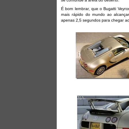
É bom lembrar, que o Bugatti Veyro
mais rápido do mundo ao alcança
apenas 2,5 segundos para chegar ao