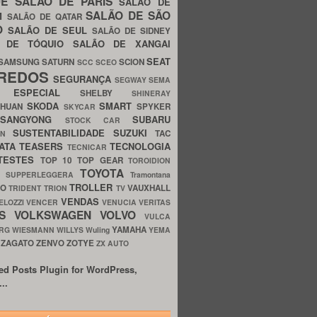
UE
SALÃO DE PARIS
SALÃO DE
SALÃO DE SÃO
IM
SALÃO DE QATAR
O
SALÃO DE SEUL
SALÃO DE SIDNEY
O DE TÓQUIO
SALÃO DE XANGAI
SEAT
SAMSUNG
SATURN
SCION
SCC
SCEO
REDOS
SEGURANÇA
SEGWAY
SEMA
E ESPECIAL
SHELBY
SHINERAY
SKODA
SMART
GHUAN
SPYKER
SKYCAR
SSANGYONG
SUBARU
STOCK CAR
SUSTENTABILIDADE
SUZUKI
TAC
WN
ATA
TEASERS
TECNOLOGIA
TECNICAR
TESTES
TOP 10
TOP GEAR
TOROIDION
TOYOTA
G SUPPERLEGGERA
Tramontana
TROLLER
TO
VAUXHALL
TRIDENT
TRION
TV
VENDAS
ELOZZI
VENCER
VENUCIA
VERITAS
OS
VOLKSWAGEN
VOLVO
VULCA
YAMAHA
URG
WIESMANN
WILLYS
Wuling
YEMA
ZAGATO
ZENVO
ZOTYE
O
ZX AUTO