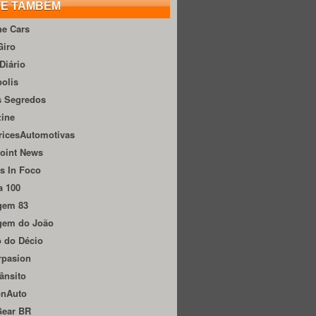
TE TAMBÉM
he Cars
Giro
Diário
olis
s Segredos
zine
ricesAutomotivas
oint News
s In Foco
a 100
gem 83
gem do João
 do Décio
rpasion
ânsito
onAuto
Gear BR