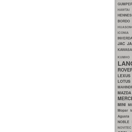
GUMP
HAWTA
HENNE
BORDO
HUASO
ICON
INVERD
JAC
J
KAWAS
KU
LA
ROV
LEXU
LOTU
MAHIN
MA
MERC
MINI
M
Mopar
Agust
NOBLE
NOVITE