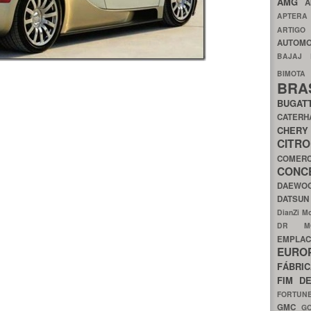
AMG
A
APTER
ARTIG
AUTOMO
BAJAJ
BIMOT
BRA
BUGAT
CATER
CH
CIT
COMER
CON
DAEW
DATSU
DianZi M
DR 
EMPL
EURO
FÁBRI
FIM D
FORTUN
GMC
G