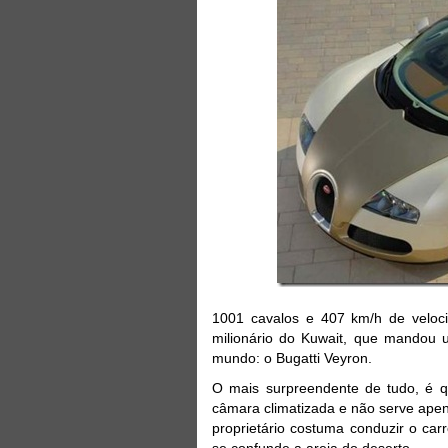
1001 cavalos e 407 km/h de velo
milionário do Kuwait, que mandou u
mundo: o Bugatti Veyron.
O mais surpreendente de tudo, é q
câmara climatizada e não serve ape
proprietário costuma conduzir o car
se confunde a areia do deserto.