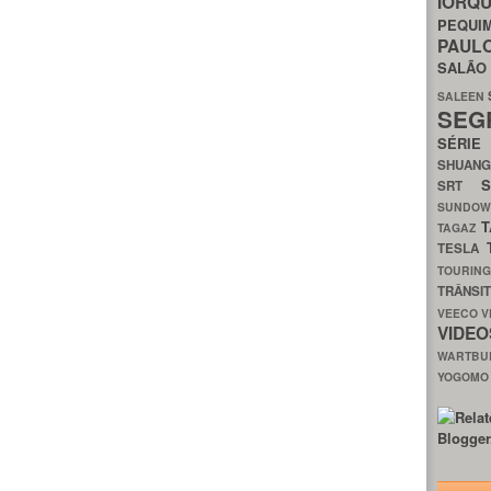
IORQ
PEQU
PAUL
SALÃ
SALEEN
SEG
SÉRI
SHUAN
SRT
SUNDO
T
TAGAZ
TESLA
TOURIN
TRÂNSI
VEECO
V
VIDE
WARTB
YOGOM