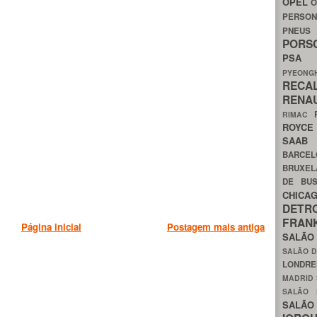
OPEL
O
PERSON
PNEU
POR
PS
PYEON
RECA
RENA
RIMAC
ROYC
SAA
BARCE
BRUXE
DE BU
CHIC
DETR
FRA
Página inicial
Postagem mais antiga
SALÃO
SALÃO D
LONDR
MADRID
SALÃO
SALÃO